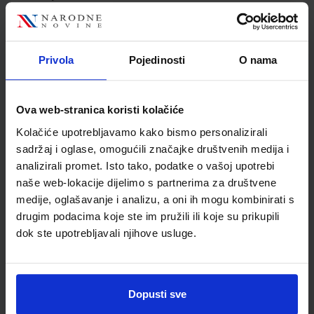
Jedinična mjera
kom
Nakladnik
ŠKOLSKA KNJIGA d.d.
Autor
Dubravka Novak Silvia
Privola
Pojedinosti
O nama
Venchiarutti
Školski razred
05 5.RAZRED OŠ
Vrsta školske knjige
RADNA BILJEŽNICA
Ova web-stranica koristi kolačiće
Vrsta škole
1 OSNOVNA
Kolačiće upotrebljavamo kako bismo personalizirali
Nastavni predmet
TALIJANSKI JEZIK
sadržaj i oglase, omogućili značajke društvenih medija i
analizirali promet. Isto tako, podatke o vašoj upotrebi
naše web-lokacije dijelimo s partnerima za društvene
medije, oglašavanje i analizu, a oni ih mogu kombinirati s
drugim podacima koje ste im pružili ili koje su prikupili
dok ste upotrebljavali njihove usluge.
Dopusti sve