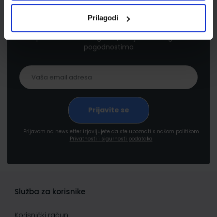
Newsletter prijava
Prilagodi
Prijavite se kako bi primali informacije o novim
proizvodima i uslugama, akcijama i drugim
pogodnostima
Prijavom na newsletter izjavljujete da ste upoznati s našom politikom
Privatnosti i sigurnosti podataka
Služba za korisnike
Korisnički račun