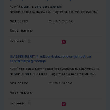
Autor(i):
Krešimir Erdelja Igor Stojaković
Nakladnik:
ŠKOLSKA KNJIGA d.d.
Registarski broj ministarstva:
7691
SKU:
CIJENA:
569313
24,50 €
ŠIFRA OMOTA:
Udžbenik
GLAZBENI SUSRETI 4; udžbenik glazbene umjetnosti za
četvrti razred gimnazije
Autor(i):
Ljiljana Ščedrov Nataša Perak Lovričević Ružica Ambruš-Kiš
Nakladnik:
PROFIL KLETT d.o.o.
Registarski broj ministarstva:
7475
SKU:
CIJENA:
569316
21,00 €
ŠIFRA OMOTA:
Udžbenik