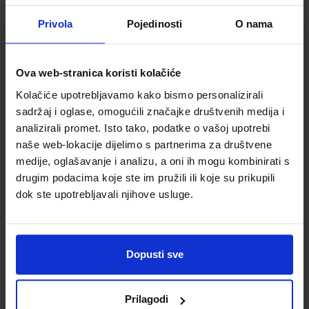
FIZIKA OKO NAS 4; udžbenik fizike u četvrtom razredu
gimnazije s dodatnim digitalnim sadržajima
Privola
Pojedinosti
O nama
Autor(i):
Paar Hrlec Vadlja Rešetar Sambolek
Nakladnik:
ŠKOLSKA KNJIGA d.d.
Registarski broj ministarstva:
7621
Ova web-stranica koristi kolačiće
SKU:
CIJENA:
569301
23,60 €
Kolačiće upotrebljavamo kako bismo personalizirali
ŠIFRA OMOTA:
sadržaj i oglase, omogućili značajke društvenih medija i
analizirali promet. Isto tako, podatke o vašoj upotrebi
Udžbenik
naše web-lokacije dijelimo s partnerima za društvene
medije, oglašavanje i analizu, a oni ih mogu kombinirati s
drugim podacima koje ste im pružili ili koje su prikupili
FIZIKA OKO NAS 4; zbirka zadataka za četvrti razred
gimnazije
dok ste upotrebljavali njihove usluge.
Autor(i):
Vladimir Paar Anica Hrlec Melita Sambolek Karmena
Vadlja Rešetar
Nakladnik:
ŠKOLSKA KNJIGA d.d.
Registarski broj ministarstva:
7621-
DOM
Dopusti sve
SKU:
CIJENA:
569511
17,20 €
Prilagodi
ŠIFRA OMOTA: