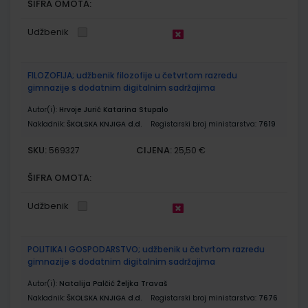
ŠIFRA OMOTA:
Udžbenik
FILOZOFIJA; udžbenik filozofije u četvrtom razredu
gimnazije s dodatnim digitalnim sadržajima
Autor(i):
Hrvoje Jurić Katarina Stupalo
Nakladnik:
ŠKOLSKA KNJIGA d.d.
Registarski broj ministarstva:
7619
SKU:
CIJENA:
569327
25,50 €
ŠIFRA OMOTA:
Udžbenik
POLITIKA I GOSPODARSTVO; udžbenik u četvrtom razredu
gimnazije s dodatnim digitalnim sadržajima
Autor(i):
Natalija Palčić Željka Travaš
Nakladnik:
ŠKOLSKA KNJIGA d.d.
Registarski broj ministarstva:
7676