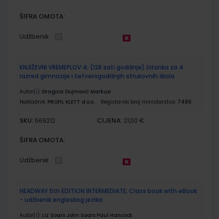
ŠIFRA OMOTA:
Udžbenik
KNJIŽEVNI VREMEPLOV 4; (128 sati godišnje) čitanka za 4.
razred gimnazije i četverogodišnjih strukovnih škola
Autor(i):
Dragica Dujmović Markusi
Nakladnik:
PROFIL KLETT d.o.o.
Registarski broj ministarstva:
7486
SKU:
CIJENA:
569212
21,00 €
ŠIFRA OMOTA:
Udžbenik
HEADWAY 5th EDITION INTERMEDIATE; Class book with eBook
- udžbenik engleskog jezika
Autor(i):
Liz Soars John Soars Paul Hancock