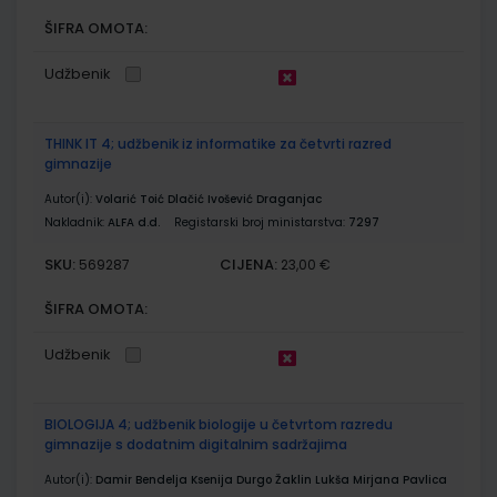
ŠIFRA OMOTA:
Udžbenik
THINK IT 4; udžbenik iz informatike za četvrti razred
gimnazije
Autor(i):
Volarić Toić Dlačić Ivošević Draganjac
Nakladnik:
ALFA d.d.
Registarski broj ministarstva:
7297
SKU:
CIJENA:
569287
23,00 €
ŠIFRA OMOTA:
Udžbenik
BIOLOGIJA 4; udžbenik biologije u četvrtom razredu
gimnazije s dodatnim digitalnim sadržajima
Autor(i):
Damir Bendelja Ksenija Durgo Žaklin Lukša Mirjana Pavlica