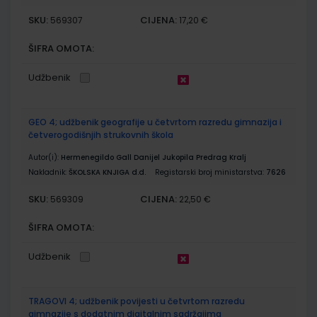
SKU:
CIJENA:
569307
17,20 €
ŠIFRA OMOTA:
Udžbenik
GEO 4; udžbenik geografije u četvrtom razredu gimnazija i
četverogodišnjih strukovnih škola
Autor(i):
Hermenegildo Gall Danijel Jukopila Predrag Kralj
Nakladnik:
ŠKOLSKA KNJIGA d.d.
Registarski broj ministarstva:
7626
SKU:
CIJENA:
569309
22,50 €
ŠIFRA OMOTA:
Udžbenik
TRAGOVI 4; udžbenik povijesti u četvrtom razredu
gimnazije s dodatnim digitalnim sadržajima