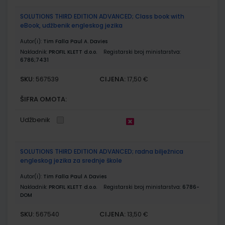
SOLUTIONS THIRD EDITION ADVANCED; Class book with
eBook, udžbenik engleskog jezika
Autor(i):
Tim Falla Paul A. Davies
Nakladnik:
PROFIL KLETT d.o.o.
Registarski broj ministarstva:
6786;7431
SKU:
CIJENA:
567539
17,50 €
ŠIFRA OMOTA:
Udžbenik
SOLUTIONS THIRD EDITION ADVANCED; radna bilježnica
engleskog jezika za srednje škole
Autor(i):
Tim Falla Paul A Davies
Nakladnik:
PROFIL KLETT d.o.o.
Registarski broj ministarstva:
6786-
DOM
SKU:
CIJENA:
567540
13,50 €