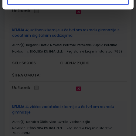
Udžbenik
KEMIJA 4; udžbenik kemije u četvrtom razredu gimnazije s
dodatnim digitalnim sadržajima
Autor(i):
Begović Luetić Novosel Petrović Peroković Rupčić Petelinc
Nakladnik:
ŠKOLSKA KNJIGA d.d.
Registarski broj ministarstva:
7639
SKU:
CIJENA:
569306
23,10 €
ŠIFRA OMOTA:
Udžbenik
KEMIJA 4; zbirka zadataka iz kemije u četvrtom razredu
gimnazije
Autor(i):
Sandra Čičić Ivica Cvrtila Vedran Kojić
Nakladnik:
ŠKOLSKA KNJIGA d.d.
Registarski broj ministarstva:
7639-DOM