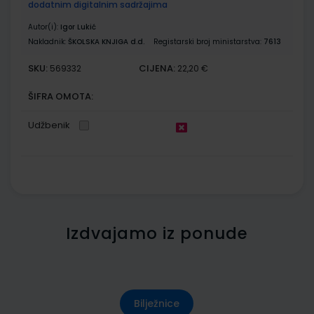
dodatnim digitalnim sadržajima
Autor(i):
Igor Lukić
Nakladnik:
ŠKOLSKA KNJIGA d.d.
Registarski broj ministarstva:
7613
SKU:
CIJENA:
569332
22,20 €
ŠIFRA OMOTA:
Udžbenik
Izdvajamo iz ponude
Bilježnice