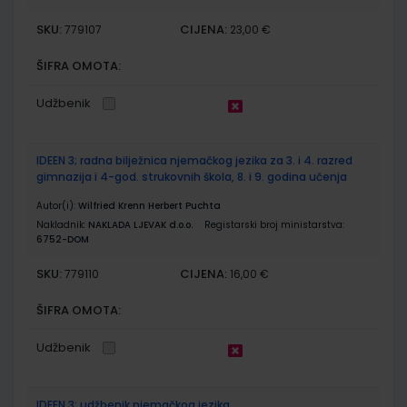
SKU:
CIJENA:
779107
23,00 €
ŠIFRA OMOTA:
Udžbenik
IDEEN 3; radna bilježnica njemačkog jezika za 3. i 4. razred
gimnazija i 4-god. strukovnih škola, 8. i 9. godina učenja
Autor(i):
Wilfried Krenn Herbert Puchta
Nakladnik:
NAKLADA LJEVAK d.o.o.
Registarski broj ministarstva:
6752-DOM
SKU:
CIJENA:
779110
16,00 €
ŠIFRA OMOTA:
Udžbenik
IDEEN 3; udžbenik njemačkog jezika