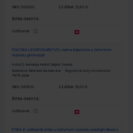
SKU:
CIJENA:
569330
23,60 €
ŠIFRA OMOTA:
Udžbenik
POLITIKA I GOSPODARSTVO; radna bilježnica u četvrtom
razredu gimnazije
Autor(i):
Natalija Palčić Željka Travaš
Nakladnik:
ŠKOLSKA KNJIGA d.d.
Registarski broj ministarstva:
7676-DOM
SKU:
CIJENA:
569510
16,00 €
ŠIFRA OMOTA:
Udžbenik
ETIKA 4; udžbenik etike u četvrtom razredu srednjih škola s