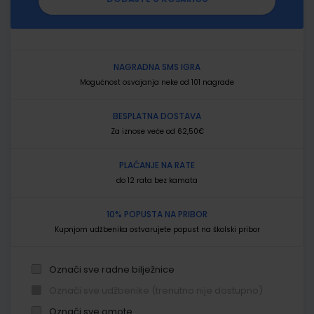
NAGRADNA SMS IGRA
Mogućnost osvajanja neke od 101 nagrade
BESPLATNA DOSTAVA
Za iznose veće od 62,50€
PLAĆANJE NA RATE
do 12 rata bez kamata
10% POPUSTA NA PRIBOR
Kupnjom udžbenika ostvarujete popust na školski pribor
Označi sve radne bilježnice
Označi sve udžbenike (trenutno nije dostupno)
Označi sve omote