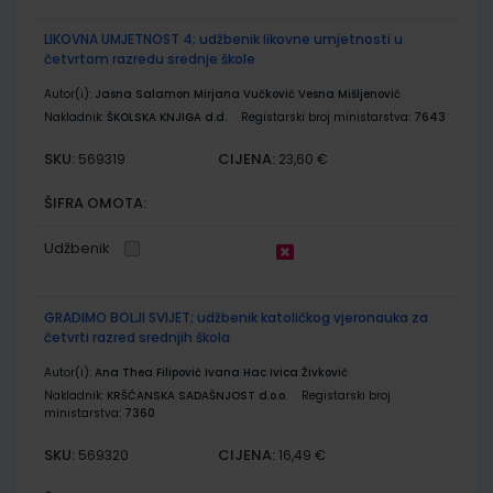
LIKOVNA UMJETNOST 4; udžbenik likovne umjetnosti u
četvrtom razredu srednje škole
Autor(i):
Jasna Salamon Mirjana Vučković Vesna Mišljenović
Nakladnik:
ŠKOLSKA KNJIGA d.d.
Registarski broj ministarstva:
7643
SKU:
CIJENA:
569319
23,60 €
ŠIFRA OMOTA:
Udžbenik
GRADIMO BOLJI SVIJET; udžbenik katoličkog vjeronauka za
četvrti razred srednjih škola
Autor(i):
Ana Thea Filipović Ivana Hac Ivica Živković
Nakladnik:
KRŠĆANSKA SADAŠNJOST d.o.o.
Registarski broj
ministarstva:
7360
SKU:
CIJENA:
569320
16,49 €