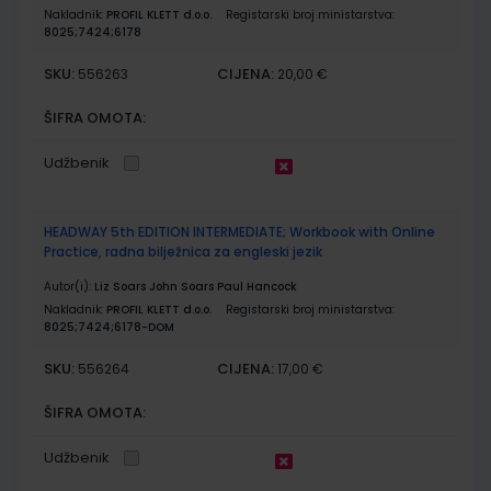
Nakladnik:
PROFIL KLETT d.o.o.
Registarski broj ministarstva:
8025;7424;6178
SKU:
CIJENA:
556263
20,00 €
ŠIFRA OMOTA:
Udžbenik
HEADWAY 5th EDITION INTERMEDIATE; Workbook with Online
Practice, radna bilježnica za engleski jezik
Autor(i):
Liz Soars John Soars Paul Hancock
Nakladnik:
PROFIL KLETT d.o.o.
Registarski broj ministarstva:
8025;7424;6178-DOM
SKU:
CIJENA:
556264
17,00 €
ŠIFRA OMOTA:
Udžbenik