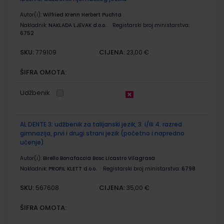
Autor(i):
Wilfried Krenn Herbert Puchta
Nakladnik:
NAKLADA LJEVAK d.o.o.
Registarski broj ministarstva:
6752
SKU:
CIJENA:
779109
23,00 €
ŠIFRA OMOTA:
Udžbenik
AL DENTE 3; udžbenik za talijanski jezik, 3. i/ili 4. razred
gimnazija, prvi i drugi strani jezik (početno i napredno
učenje)
Autor(i):
Birello Bonafaccia Bosc Licastro Vilagrasa
Nakladnik:
PROFIL KLETT d.o.o.
Registarski broj ministarstva:
6798
SKU:
CIJENA:
567608
35,00 €
ŠIFRA OMOTA: