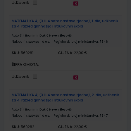
Udžbenik
MATEMATIKA 4; (3 ili 4 sata nastave tjedno), 1. dio, udžbenik
za 4. razred gimnazija i strukovnih škola
Autor(i):
Branimir Dakić Neven Elezović
Nakladnik:
ELEMENT d.o.o.
Registarski broj ministarstva:
7346
SKU:
CIJENA:
569281
22,00 €
ŠIFRA OMOTA:
Udžbenik
MATEMATIKA 4; (3 ili 4 sata nastave tjedno), 2. dio, udžbenik
za 4. razred gimnazija i strukovnih škola
Autor(i):
Branimir Dakić Neven Elezović
Nakladnik:
ELEMENT d.o.o.
Registarski broj ministarstva:
7347
SKU:
CIJENA:
569282
22,00 €