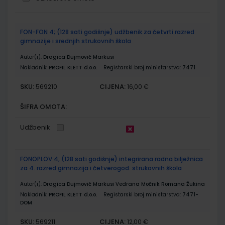
Grupirani
FON-FON 4; (128 sati godišnje) udžbenik za četvrti razred
proizvodi
gimnazije i srednjih strukovnih škola
Autor(i):
Dragica Dujmović Markusi
Nakladnik:
PROFIL KLETT d.o.o.
Registarski broj ministarstva:
7471
SKU:
CIJENA:
569210
16,00 €
ŠIFRA OMOTA:
Udžbenik
FONOPLOV 4; (128 sati godišnje) integrirana radna bilježnica
za 4. razred gimnazija i četverogod. strukovnih škola
Autor(i):
Dragica Dujmović Markusi Vedrana Močnik Romana Žukina
Nakladnik:
PROFIL KLETT d.o.o.
Registarski broj ministarstva:
7471-
DOM
SKU:
CIJENA:
569211
12,00 €