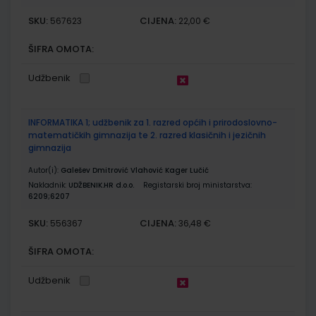
SKU:
CIJENA:
567623
22,00 €
ŠIFRA OMOTA:
Udžbenik
INFORMATIKA 1; udžbenik za 1. razred općih i prirodoslovno-
matematičkih gimnazija te 2. razred klasičnih i jezičnih
gimnazija
Autor(i):
Galešev Dmitrović Vlahović Kager Lučić
Nakladnik:
UDŽBENIK.HR d.o.o.
Registarski broj ministarstva:
6209;6207
SKU:
CIJENA:
556367
36,48 €
ŠIFRA OMOTA:
Udžbenik