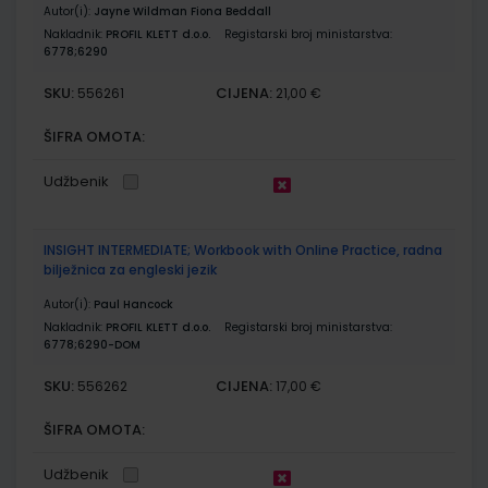
Autor(i):
Jayne Wildman Fiona Beddall
Nakladnik:
PROFIL KLETT d.o.o.
Registarski broj ministarstva:
6778;6290
SKU:
CIJENA:
556261
21,00 €
ŠIFRA OMOTA:
Udžbenik
INSIGHT INTERMEDIATE; Workbook with Online Practice, radna
bilježnica za engleski jezik
Autor(i):
Paul Hancock
Nakladnik:
PROFIL KLETT d.o.o.
Registarski broj ministarstva:
6778;6290-DOM
SKU:
CIJENA:
556262
17,00 €
ŠIFRA OMOTA:
Udžbenik