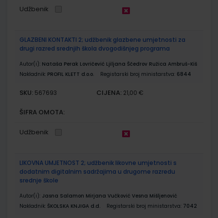
Udžbenik
GLAZBENI KONTAKTI 2; udžbenik glazbene umjetnosti za
drugi razred srednjih škola dvogodišnjeg programa
Autor(i):
Nataša Perak Lovričević Ljiljana Ščedrov Ružica Ambruš-Kiš
Nakladnik:
PROFIL KLETT d.o.o.
Registarski broj ministarstva:
6844
SKU:
CIJENA:
567693
21,00 €
ŠIFRA OMOTA:
Udžbenik
LIKOVNA UMJETNOST 2; udžbenik likovne umjetnosti s
dodatnim digitalnim sadržajima u drugome razredu
srednje škole
Autor(i):
Jasna Salamon Mirjana Vučković Vesna Mišljenović
Nakladnik:
ŠKOLSKA KNJIGA d.d.
Registarski broj ministarstva:
7042