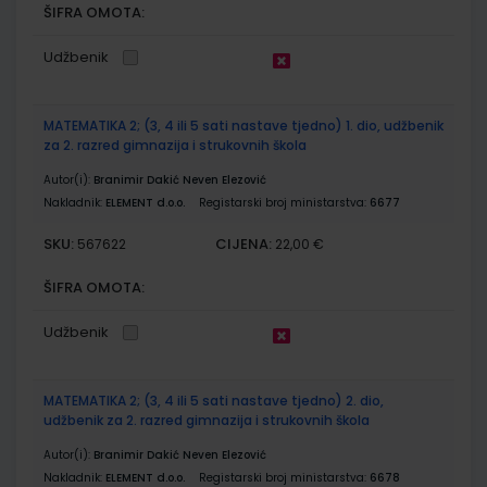
ŠIFRA OMOTA:
Udžbenik
MATEMATIKA 2; (3, 4 ili 5 sati nastave tjedno) 1. dio, udžbenik
za 2. razred gimnazija i strukovnih škola
Autor(i):
Branimir Dakić Neven Elezović
Nakladnik:
ELEMENT d.o.o.
Registarski broj ministarstva:
6677
SKU:
CIJENA:
567622
22,00 €
ŠIFRA OMOTA:
Udžbenik
MATEMATIKA 2; (3, 4 ili 5 sati nastave tjedno) 2. dio,
udžbenik za 2. razred gimnazija i strukovnih škola
Autor(i):
Branimir Dakić Neven Elezović
Nakladnik:
ELEMENT d.o.o.
Registarski broj ministarstva:
6678