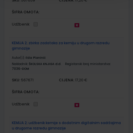
SKU:
CIJENA:
567659
17,20 €
ŠIFRA OMOTA:
Udžbenik
KEMIJA 2; zbirka zadataka za kemiju u drugom razredu
gimnazije
Autor(i):
Ilda Planinić
Nakladnik:
ŠKOLSKA KNJIGA d.d.
Registarski broj ministarstva:
7036-DOM
SKU:
CIJENA:
567671
17,20 €
ŠIFRA OMOTA:
Udžbenik
KEMIJA 2; udžbenik kemije s dodatnim digitalnim sadržajima
u drugome razredu gimnazije