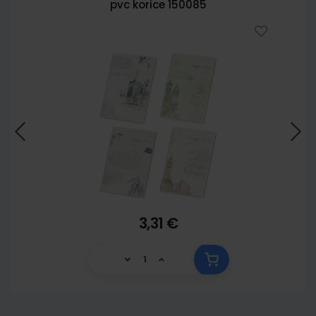
pvc korice 150085
3,31 €