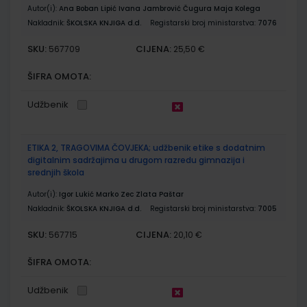
Autor(i):
Ana Boban Lipić Ivana Jambrović Čugura Maja Kolega
Nakladnik:
ŠKOLSKA KNJIGA d.d.
Registarski broj ministarstva:
7076
SKU:
CIJENA:
567709
25,50 €
ŠIFRA OMOTA:
Udžbenik
ETIKA 2, TRAGOVIMA ČOVJEKA; udžbenik etike s dodatnim
digitalnim sadržajima u drugom razredu gimnazija i
srednjih škola
Autor(i):
Igor Lukić Marko Zec Zlata Paštar
Nakladnik:
ŠKOLSKA KNJIGA d.d.
Registarski broj ministarstva:
7005
SKU:
CIJENA:
567715
20,10 €
ŠIFRA OMOTA:
Udžbenik