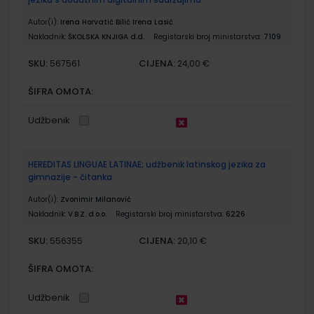
Autor(i):
Irena Horvatić Bilić Irena Lasić
Nakladnik:
ŠKOLSKA KNJIGA d.d.
Registarski broj ministarstva:
7109
SKU:
CIJENA:
567561
24,00 €
ŠIFRA OMOTA:
Udžbenik
HEREDITAS LINGUAE LATINAE; udžbenik latinskog jezika za
gimnazije - čitanka
Autor(i):
Zvonimir Milanović
Nakladnik:
V.B.Z. d.o.o.
Registarski broj ministarstva:
6226
SKU:
CIJENA:
556355
20,10 €
ŠIFRA OMOTA:
Udžbenik