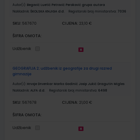
Autor(i):
Begović Luetić Petrović Peroković grupa autora
Nakladnik:
ŠKOLSKA KNJIGA d.d.
Registarski broj ministarstva:
7036
SKU:
CIJENA:
567670
23,10 €
ŠIFRA OMOTA:
Udžbenik
GEOGRAFIJA 2; udžbenik iz geografije za drugi razred
gimnazije
Autor(i):
Hrvoje Drvenkar Marko Godinić Josip Jukić Dragutin Migles
Nakladnik:
ALFA d.d.
Registarski broj ministarstva:
6498
SKU:
CIJENA:
567678
21,00 €
ŠIFRA OMOTA:
Udžbenik