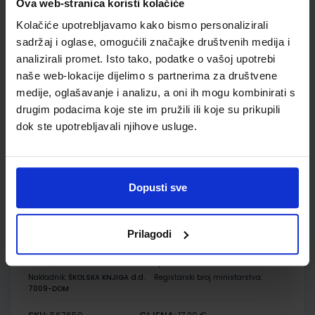
Ova web-stranica koristi kolačiće
Udžbenik
Kolačiće upotrebljavamo kako bismo personalizirali
sadržaj i oglase, omogućili značajke društvenih medija i
FIZIKA OKO NAS 2; udžbenik fizike s dodatnim digitalnim
analizirali promet. Isto tako, podatke o vašoj upotrebi
sadržajima u drugom razredu gimnazije
naše web-lokacije dijelimo s partnerima za društvene
Autor(i):
Paar Hrlec Sambolek Vadlja Rešetar
medije, oglašavanje i analizu, a oni ih mogu kombinirati s
Nakladnik:
ŠKOLSKA KNJIGA d.d.
Registarski broj ministarstva:
7009
drugim podacima koje ste im pružili ili koje su prikupili
SKU:
CIJENA:
567658
23,60 €
dok ste upotrebljavali njihove usluge.
ŠIFRA OMOTA:
Udžbenik
Dopusti sve
FIZIKA OKO NAS 2; zbirka zadataka za fiziku u drugom
Prilagodi
razredu srednjih škola s četverogodišnjim programom fizike
Autor(i):
Paar Hrlec Sambolek Vadlja Rešetar
Nakladnik:
ŠKOLSKA KNJIGA d.d.
Registarski broj ministarstva:
7009-DOM