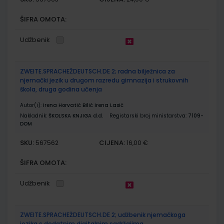
ŠIFRA OMOTA:
Udžbenik
ZWEITE.SPRACHEŽDEUTSCH.DE 2; radna bilježnica za
njemački jezik u drugom razredu gimnazija i strukovnih
škola, druga godina učenja
Autor(i):
Irena Horvatić Bilić Irena Lasić
Nakladnik:
ŠKOLSKA KNJIGA d.d.
Registarski broj ministarstva:
7109-
DOM
SKU:
CIJENA:
567562
16,00 €
ŠIFRA OMOTA:
Udžbenik
ZWEITE.SPRACHEŽDEUTSCH.DE 2; udžbenik njemačkoga
jezika s dodatnim digitalnim sadržajima