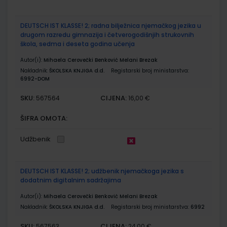
DEUTSCH IST KLASSE! 2; radna bilježnica njemačkog jezika u
drugom razredu gimnazija i četverogodišnjih strukovnih
škola, sedma i deseta godina učenja
Autor(i):
Mihaela Cerovečki Benković Melani Brezak
Nakladnik:
ŠKOLSKA KNJIGA d.d.
Registarski broj ministarstva:
6992-DOM
SKU:
CIJENA:
567564
16,00 €
ŠIFRA OMOTA:
Udžbenik
DEUTSCH IST KLASSE! 2; udžbenik njemačkoga jezika s
dodatnim digitalnim sadržajima
Autor(i):
Mihaela Cerovečki Benković Melani Brezak
Nakladnik:
ŠKOLSKA KNJIGA d.d.
Registarski broj ministarstva:
6992
SKU:
CIJENA:
567563
24,00 €