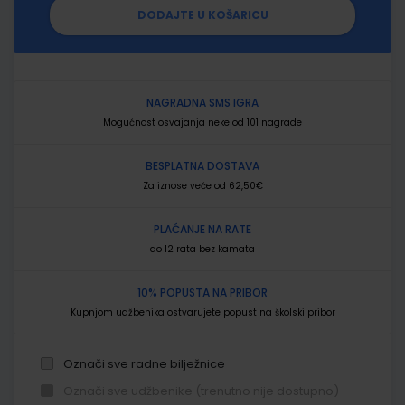
DODAJTE U KOŠARICU
NAGRADNA SMS IGRA
Mogućnost osvajanja neke od 101 nagrade
BESPLATNA DOSTAVA
Za iznose veće od 62,50€
PLAĆANJE NA RATE
do 12 rata bez kamata
10% POPUSTA NA PRIBOR
Kupnjom udžbenika ostvarujete popust na školski pribor
Označi sve radne bilježnice
Označi sve udžbenike (trenutno nije dostupno)