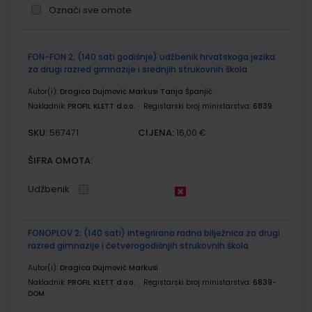
Označi sve omote
Grupirani
FON-FON 2; (140 sati godišnje) udžbenik hrvatskoga jezika
proizvodi
za drugi razred gimnazije i srednjih strukovnih škola
Autor(i):
Dragica Dujmović Markusi Tanja Španjić
Nakladnik:
PROFIL KLETT d.o.o.
Registarski broj ministarstva:
6839
SKU:
CIJENA:
567471
16,00 €
ŠIFRA OMOTA:
Udžbenik
FONOPLOV 2; (140 sati) integrirana radna bilježnica za drugi
razred gimnazije i četverogodišnjih strukovnih škola
Autor(i):
Dragica Dujmović Markusi
Nakladnik:
PROFIL KLETT d.o.o.
Registarski broj ministarstva:
6839-
DOM