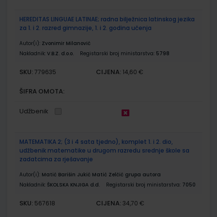
HEREDITAS LINGUAE LATINAE; radna bilježnica latinskog jezika
za 1. i 2. razred gimnazije, 1. i 2. godina učenja
Autor(i):
Zvonimir Milanović
Nakladnik:
V.B.Z. d.o.o.
Registarski broj ministarstva:
5798
SKU:
CIJENA:
779635
14,60 €
ŠIFRA OMOTA:
Udžbenik
MATEMATIKA 2; (3 i 4 sata tjedno), komplet 1. i 2. dio,
udžbenik matematike u drugom razredu srednje škole sa
zadatcima za rješavanje
Autor(i):
Matić Barišin Jukić Matić Zelčić grupa autora
Nakladnik:
ŠKOLSKA KNJIGA d.d.
Registarski broj ministarstva:
7050
SKU:
CIJENA:
567618
34,70 €