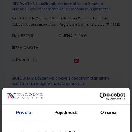
INFORMATIKA 2; udžbenik iz informatike za 2. razred
prirodoslovno matematičkih i prirodoslovnih gimnazija
Autor(i):
Nikola Dmitrović Sanja Grabusin Zvonimir Bujanović
Nakladnik:
UDŽBENIK.HR d.o.o.
Registarski broj ministarstva:
7111;6212
SKU:
CIJENA:
567638
31,08 €
ŠIFRA OMOTA:
Udžbenik
BIOLOGIJA 2; udžbenik biologije s dodatnim digitalnim
sadržajima u drugom razredu gimnazije
Autor(i):
Lucić Skejo Heffer Sedlar Blažetić Bendelja Lukša
Nakladnik:
ŠKOLSKA KNJIGA d.d.
Registarski broj ministarstva:
6984
SKU:
CIJENA:
567648
22,20 €
Privola
Pojedinosti
O nama
ŠIFRA OMOTA: