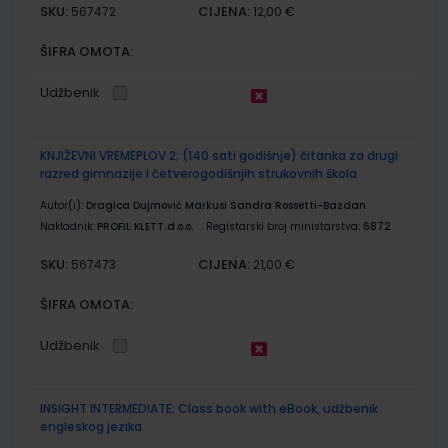
SKU:
CIJENA:
567472
12,00 €
ŠIFRA OMOTA:
Udžbenik
KNJIŽEVNI VREMEPLOV 2; (140 sati godišnje) čitanka za drugi
razred gimnazije i četverogodišnjih strukovnih škola
Autor(i):
Dragica Dujmović Markusi Sandra Rossetti-Bazdan
Nakladnik:
PROFIL KLETT d.o.o.
Registarski broj ministarstva:
6872
SKU:
CIJENA:
567473
21,00 €
ŠIFRA OMOTA:
Udžbenik
INSIGHT INTERMEDIATE; Class book with eBook, udžbenik
engleskog jezika