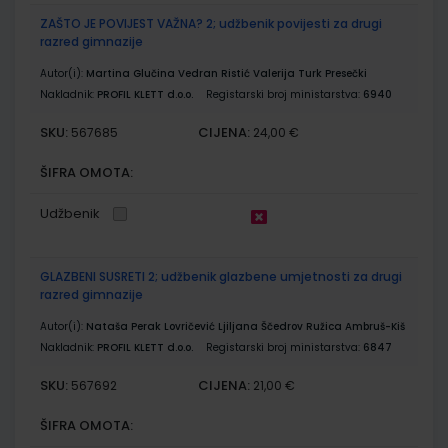
ZAŠTO JE POVIJEST VAŽNA? 2; udžbenik povijesti za drugi
razred gimnazije
Autor(i):
Martina Glučina Vedran Ristić Valerija Turk Presečki
Nakladnik:
PROFIL KLETT d.o.o.
Registarski broj ministarstva:
6940
SKU:
CIJENA:
567685
24,00 €
ŠIFRA OMOTA:
Udžbenik
GLAZBENI SUSRETI 2; udžbenik glazbene umjetnosti za drugi
razred gimnazije
Autor(i):
Nataša Perak Lovričević Ljiljana Ščedrov Ružica Ambruš-Kiš
Nakladnik:
PROFIL KLETT d.o.o.
Registarski broj ministarstva:
6847
SKU:
CIJENA:
567692
21,00 €
ŠIFRA OMOTA: