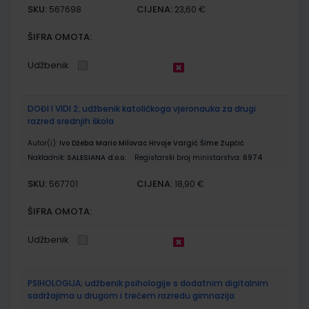
SKU:
CIJENA:
567698
23,60 €
ŠIFRA OMOTA:
Udžbenik
DOĐI I VIDI 2; udžbenik katoličkoga vjeronauka za drugi
razred srednjih škola
Autor(i):
Ivo Džeba Mario Milovac Hrvoje Vargić Šime Zupčić
Nakladnik:
SALESIANA d.o.o.
Registarski broj ministarstva:
6974
SKU:
CIJENA:
567701
18,90 €
ŠIFRA OMOTA:
Udžbenik
PSIHOLOGIJA; udžbenik psihologije s dodatnim digitalnim
sadržajima u drugom i trećem razredu gimnazija