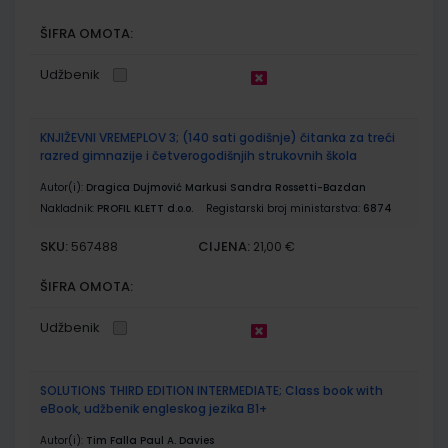
ŠIFRA OMOTA:
Udžbenik
KNJIŽEVNI VREMEPLOV 3; (140 sati godišnje) čitanka za treći
razred gimnazije i četverogodišnjih strukovnih škola
Autor(i):
Dragica Dujmović Markusi Sandra Rossetti-Bazdan
Nakladnik:
PROFIL KLETT d.o.o.
Registarski broj ministarstva:
6874
SKU:
CIJENA:
567488
21,00 €
ŠIFRA OMOTA:
Udžbenik
SOLUTIONS THIRD EDITION INTERMEDIATE; Class book with
eBook, udžbenik engleskog jezika B1+
Autor(i):
Tim Falla Paul A. Davies