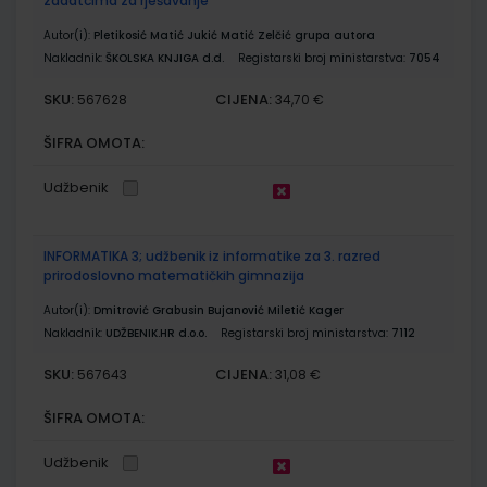
zadatcima za rješavanje
Autor(i):
Pletikosić Matić Jukić Matić Zelčić grupa autora
Nakladnik:
ŠKOLSKA KNJIGA d.d.
Registarski broj ministarstva:
7054
SKU:
CIJENA:
567628
34,70 €
ŠIFRA OMOTA:
Udžbenik
INFORMATIKA 3; udžbenik iz informatike za 3. razred
prirodoslovno matematičkih gimnazija
Autor(i):
Dmitrović Grabusin Bujanović Miletić Kager
Nakladnik:
UDŽBENIK.HR d.o.o.
Registarski broj ministarstva:
7112
SKU:
CIJENA:
567643
31,08 €
ŠIFRA OMOTA:
Udžbenik