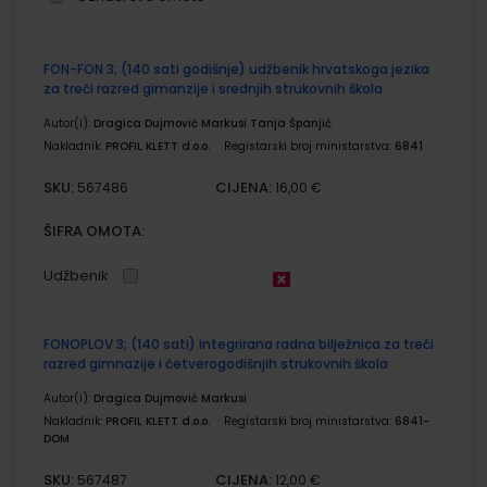
Grupirani
FON-FON 3; (140 sati godišnje) udžbenik hrvatskoga jezika
proizvodi
za treći razred gimanzije i srednjih strukovnih škola
Autor(i):
Dragica Dujmović Markusi Tanja Španjić
Nakladnik:
PROFIL KLETT d.o.o.
Registarski broj ministarstva:
6841
SKU:
CIJENA:
567486
16,00 €
ŠIFRA OMOTA:
Udžbenik
FONOPLOV 3; (140 sati) integrirana radna bilježnica za treći
razred gimnazije i četverogodišnjih strukovnih škola
Autor(i):
Dragica Dujmović Markusi
Nakladnik:
PROFIL KLETT d.o.o.
Registarski broj ministarstva:
6841-
DOM
SKU:
CIJENA:
567487
12,00 €