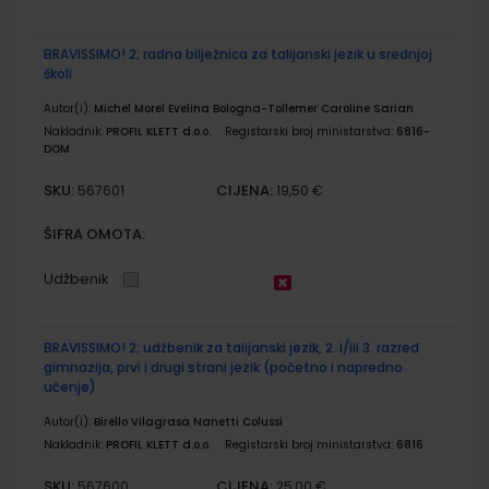
BRAVISSIMO! 2; radna bilježnica za talijanski jezik u srednjoj
školi
Autor(i):
Michel Morel Evelina Bologna-Tollemer Caroline Sarian
Nakladnik:
PROFIL KLETT d.o.o.
Registarski broj ministarstva:
6816-
DOM
SKU:
CIJENA:
567601
19,50 €
ŠIFRA OMOTA:
Udžbenik
BRAVISSIMO! 2; udžbenik za talijanski jezik, 2. i/ili 3. razred
gimnazija, prvi i drugi strani jezik (početno i napredno
učenje)
Autor(i):
Birello Vilagrasa Nanetti Colussi
Nakladnik:
PROFIL KLETT d.o.o.
Registarski broj ministarstva:
6816
SKU:
CIJENA:
567600
25,00 €