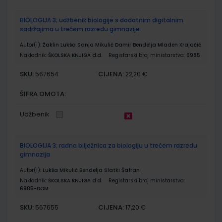
BIOLOGIJA 3; udžbenik biologije s dodatnim digitalnim
sadržajima u trećem razredu gimnazije
Autor(i):
Žaklin Lukša Sanja Mikulić Damir Bendelja Mladen Krajačić
Nakladnik:
ŠKOLSKA KNJIGA d.d.
Registarski broj ministarstva:
6985
SKU:
CIJENA:
567654
22,20 €
ŠIFRA OMOTA:
Udžbenik
BIOLOGIJA 3; radna bilježnica za biologiju u trećem razredu
gimnazija
Autor(i):
Lukša Mikulić Bendelja Slatki Šafran
Nakladnik:
ŠKOLSKA KNJIGA d.d.
Registarski broj ministarstva:
6985-DOM
SKU:
CIJENA:
567655
17,20 €