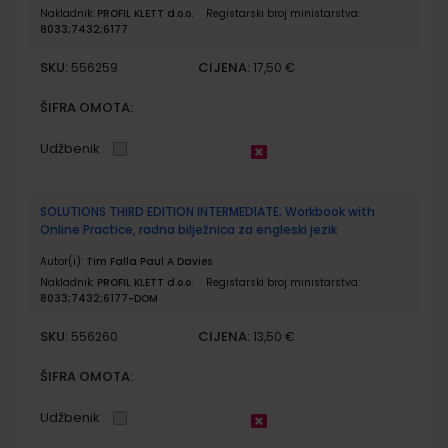
Nakladnik:
PROFIL KLETT d.o.o.
Registarski broj ministarstva:
8033;7432;6177
SKU:
CIJENA:
556259
17,50 €
ŠIFRA OMOTA:
Udžbenik
SOLUTIONS THIRD EDITION INTERMEDIATE; Workbook with
Online Practice, radna bilježnica za engleski jezik
Autor(i):
Tim Falla Paul A Davies
Nakladnik:
PROFIL KLETT d.o.o.
Registarski broj ministarstva:
8033;7432;6177-DOM
SKU:
CIJENA:
556260
13,50 €
ŠIFRA OMOTA:
Udžbenik