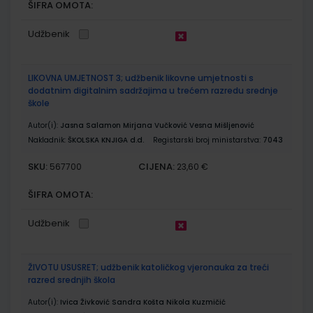
ŠIFRA OMOTA:
Udžbenik
LIKOVNA UMJETNOST 3; udžbenik likovne umjetnosti s
dodatnim digitalnim sadržajima u trećem razredu srednje
škole
Autor(i):
Jasna Salamon Mirjana Vučković Vesna Mišljenović
Nakladnik:
ŠKOLSKA KNJIGA d.d.
Registarski broj ministarstva:
7043
SKU:
CIJENA:
567700
23,60 €
ŠIFRA OMOTA:
Udžbenik
ŽIVOTU USUSRET; udžbenik katoličkog vjeronauka za treći
razred srednjih škola
Autor(i):
Ivica Živković Sandra Košta Nikola Kuzmičić