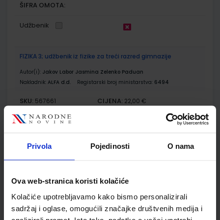
ŠIFRA OMOTA:
Udžbenik
FIZIKA 3; udžbenik iz fizike za treći razred gimnazije
Autor(i):
Jakov Labor Jasmina Zelenko Paduan
Nakladnik:
ALFA d.d.
Registarski broj ministarstva:
6494
SKU:
CIJENA:
567661
22,00 €
ŠIFRA OMOTA:
Udžbenik
Privola
Pojedinosti
O nama
FIZIKA 3; zbirka zadataka iz fizike za treći razred gimnazije
Ova web-stranica koristi kolačiće
Autor(i):
Jakov Labor Jasmina Zelenko Paduan
Kolačiće upotrebljavamo kako bismo personalizirali
Nakladnik:
ALFA d.d.
Registarski broj ministarstva:
6494-DOM
sadržaj i oglase, omogućili značajke društvenih medija i
SKU:
CIJENA:
567662
13,00 €