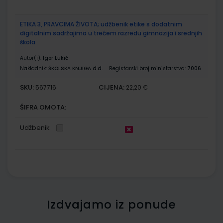
ETIKA 3, PRAVCIMA ŽIVOTA; udžbenik etike s dodatnim
digitalnim sadržajima u trećem razredu gimnazija i srednjih
škola
Autor(i):
Igor Lukić
Nakladnik:
ŠKOLSKA KNJIGA d.d.
Registarski broj ministarstva:
7006
SKU:
CIJENA:
567716
22,20 €
ŠIFRA OMOTA:
Udžbenik
Izdvajamo iz ponude