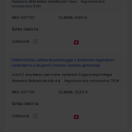
Nakladnik:
KRŠĆANSKA SADAŠNJOST d.o.o.
Registarski broj
ministarstva:
6701
SKU:
CIJENA:
567702
14,65 €
ŠIFRA OMOTA:
Udžbenik
PSIHOLOGIJA; udžbenik psihologije s dodatnim digitalnim
sadržajima u drugom i trećem razredu gimnazija
Autor(i):
Ana Boban Lipić Ivana Jambrović Čugura Maja Kolega
Nakladnik:
ŠKOLSKA KNJIGA d.d.
Registarski broj ministarstva:
7076
SKU:
CIJENA:
567709
25,50 €
ŠIFRA OMOTA:
Udžbenik