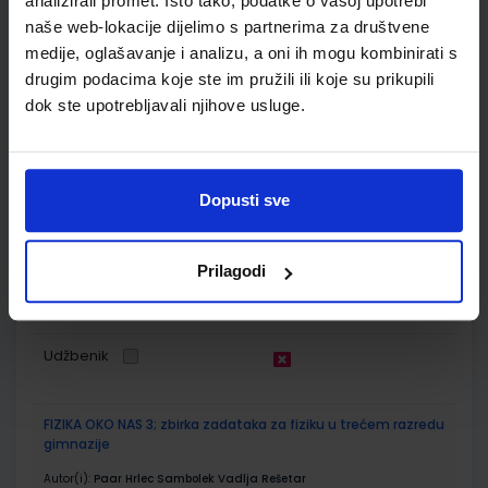
analizirali promet. Isto tako, podatke o vašoj upotrebi
naše web-lokacije dijelimo s partnerima za društvene
ŠIFRA OMOTA:
medije, oglašavanje i analizu, a oni ih mogu kombinirati s
drugim podacima koje ste im pružili ili koje su prikupili
Udžbenik
dok ste upotrebljavali njihove usluge.
FIZIKA OKO NAS 3; udžbenik fizike s dodatnim digitalnim
sadržajima u trećem razredu gimnazije
Dopusti sve
Autor(i):
Paar Hrlec Sambolek Vadlja Rešetar
Nakladnik:
ŠKOLSKA KNJIGA d.d.
Registarski broj ministarstva:
7010
SKU:
CIJENA:
567663
23,60 €
Prilagodi
ŠIFRA OMOTA:
Udžbenik
FIZIKA OKO NAS 3; zbirka zadataka za fiziku u trećem razredu
gimnazije
Autor(i):
Paar Hrlec Sambolek Vadlja Rešetar