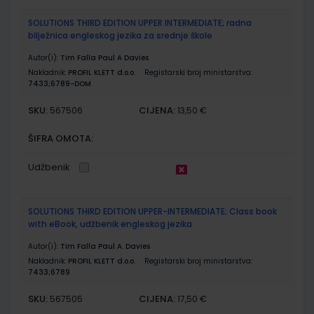
SOLUTIONS THIRD EDITION UPPER INTERMEDIATE; radna
bilježnica engleskog jezika za srednje škole
Autor(i):
Tim Falla Paul A Davies
Nakladnik:
PROFIL KLETT d.o.o.
Registarski broj ministarstva:
7433;6789-DOM
SKU:
CIJENA:
567506
13,50 €
ŠIFRA OMOTA:
Udžbenik
SOLUTIONS THIRD EDITION UPPER-INTERMEDIATE; Class book
with eBook, udžbenik engleskog jezika
Autor(i):
Tim Falla Paul A. Davies
Nakladnik:
PROFIL KLETT d.o.o.
Registarski broj ministarstva:
7433;6789
SKU:
CIJENA:
567505
17,50 €