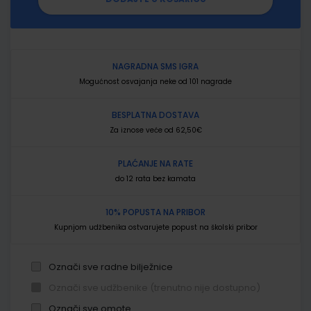
NAGRADNA SMS IGRA
Mogućnost osvajanja neke od 101 nagrade
BESPLATNA DOSTAVA
Za iznose veće od 62,50€
PLAĆANJE NA RATE
do 12 rata bez kamata
10% POPUSTA NA PRIBOR
Kupnjom udžbenika ostvarujete popust na školski pribor
Označi sve radne bilježnice
Označi sve udžbenike (trenutno nije dostupno)
Označi sve omote