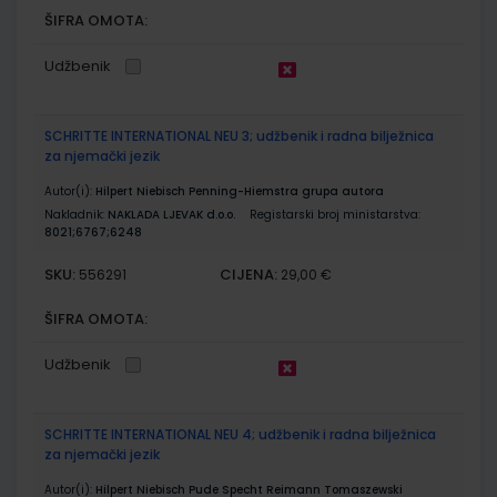
ŠIFRA OMOTA:
Udžbenik
SCHRITTE INTERNATIONAL NEU 3; udžbenik i radna bilježnica
za njemački jezik
Autor(i):
Hilpert Niebisch Penning-Hiemstra grupa autora
Nakladnik:
NAKLADA LJEVAK d.o.o.
Registarski broj ministarstva:
8021;6767;6248
SKU:
CIJENA:
556291
29,00 €
ŠIFRA OMOTA:
Udžbenik
SCHRITTE INTERNATIONAL NEU 4; udžbenik i radna bilježnica
za njemački jezik
Autor(i):
Hilpert Niebisch Pude Specht Reimann Tomaszewski