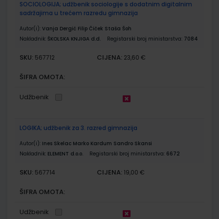
SOCIOLOGIJA; udžbenik sociologije s dodatnim digitalnim
sadržajima u trećem razredu gimnazija
Autor(i):
Vanja Dergić Filip Čiček Staša Šoh
Nakladnik:
ŠKOLSKA KNJIGA d.d.
Registarski broj ministarstva:
7084
SKU:
CIJENA:
567712
23,60 €
ŠIFRA OMOTA:
Udžbenik
LOGIKA; udžbenik za 3. razred gimnazija
Autor(i):
Ines Skelac Marko Kardum Sandro Skansi
Nakladnik:
ELEMENT d.o.o.
Registarski broj ministarstva:
6672
SKU:
CIJENA:
567714
19,00 €
ŠIFRA OMOTA:
Udžbenik