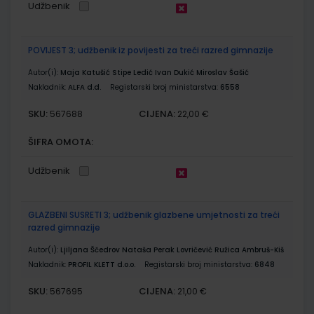
Udžbenik
POVIJEST 3; udžbenik iz povijesti za treći razred gimnazije
Autor(i):
Maja Katušić Stipe Ledić Ivan Dukić Miroslav Šašić
Nakladnik:
ALFA d.d.
Registarski broj ministarstva:
6558
SKU:
CIJENA:
567688
22,00 €
ŠIFRA OMOTA:
Udžbenik
GLAZBENI SUSRETI 3; udžbenik glazbene umjetnosti za treći
razred gimnazije
Autor(i):
Ljiljana Ščedrov Nataša Perak Lovričević Ružica Ambruš-Kiš
Nakladnik:
PROFIL KLETT d.o.o.
Registarski broj ministarstva:
6848
SKU:
CIJENA:
567695
21,00 €