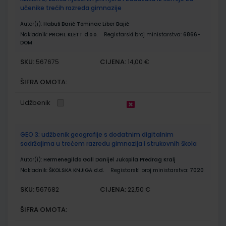
učenike trećih razreda gimnazije
Autor(i):
Habuš Barić Tominac Liber Bajić
Nakladnik:
PROFIL KLETT d.o.o.
Registarski broj ministarstva:
6866-
DOM
SKU:
CIJENA:
567675
14,00 €
ŠIFRA OMOTA:
Udžbenik
GEO 3; udžbenik geografije s dodatnim digitalnim
sadržajima u trećem razredu gimnazija i strukovnih škola
Autor(i):
Hermenegildo Gall Danijel Jukopila Predrag Kralj
Nakladnik:
ŠKOLSKA KNJIGA d.d.
Registarski broj ministarstva:
7020
SKU:
CIJENA:
567682
22,50 €
ŠIFRA OMOTA: