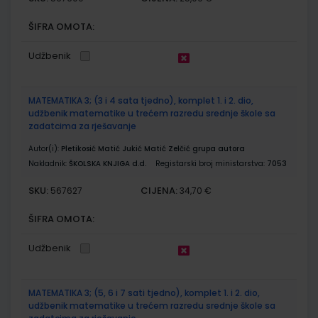
ŠIFRA OMOTA:
Udžbenik
MATEMATIKA 3; (3 i 4 sata tjedno), komplet 1. i 2. dio,
udžbenik matematike u trećem razredu srednje škole sa
zadatcima za rješavanje
Autor(i):
Pletikosić Matić Jukić Matić Zelčić grupa autora
Nakladnik:
ŠKOLSKA KNJIGA d.d.
Registarski broj ministarstva:
7053
SKU:
CIJENA:
567627
34,70 €
ŠIFRA OMOTA:
Udžbenik
MATEMATIKA 3; (5, 6 i 7 sati tjedno), komplet 1. i 2. dio,
udžbenik matematike u trećem razredu srednje škole sa