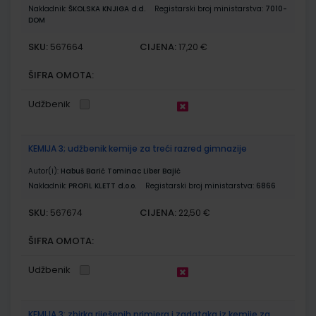
Nakladnik:
ŠKOLSKA KNJIGA d.d.
Registarski broj ministarstva:
7010-
DOM
SKU:
CIJENA:
567664
17,20 €
ŠIFRA OMOTA:
Udžbenik
KEMIJA 3; udžbenik kemije za treći razred gimnazije
Autor(i):
Habuš Barić Tominac Liber Bajić
Nakladnik:
PROFIL KLETT d.o.o.
Registarski broj ministarstva:
6866
SKU:
CIJENA:
567674
22,50 €
ŠIFRA OMOTA:
Udžbenik
KEMIJA 3; zbirka riješenih primjera i zadataka iz kemije za