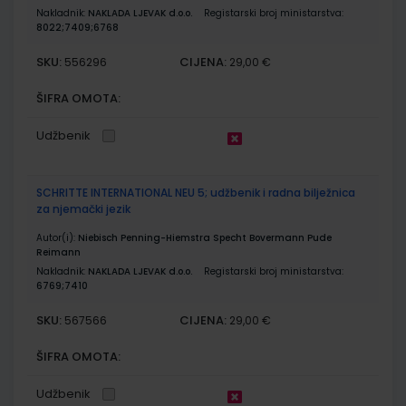
Nakladnik:
NAKLADA LJEVAK d.o.o.
Registarski broj ministarstva:
8022;7409;6768
SKU:
CIJENA:
556296
29,00 €
ŠIFRA OMOTA:
Udžbenik
SCHRITTE INTERNATIONAL NEU 5; udžbenik i radna bilježnica
za njemački jezik
Autor(i):
Niebisch Penning-Hiemstra Specht Bovermann Pude
Reimann
Nakladnik:
NAKLADA LJEVAK d.o.o.
Registarski broj ministarstva:
6769;7410
SKU:
CIJENA:
567566
29,00 €
ŠIFRA OMOTA:
Udžbenik