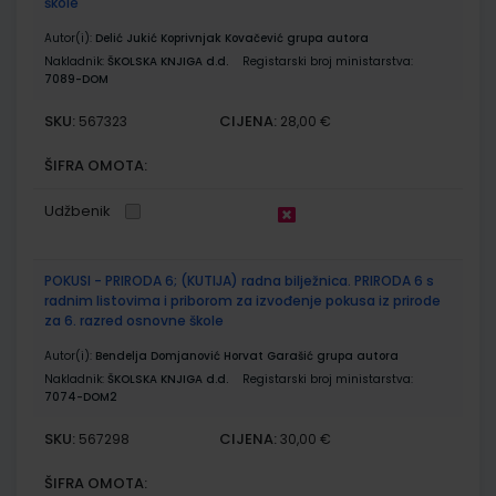
škole
Autor(i):
Delić Jukić Koprivnjak Kovačević grupa autora
Nakladnik:
ŠKOLSKA KNJIGA d.d.
Registarski broj ministarstva:
7089-DOM
SKU:
CIJENA:
567323
28,00 €
ŠIFRA OMOTA:
Udžbenik
POKUSI - PRIRODA 6; (KUTIJA) radna bilježnica. PRIRODA 6 s
radnim listovima i priborom za izvođenje pokusa iz prirode
za 6. razred osnovne škole
Autor(i):
Bendelja Domjanović Horvat Garašić grupa autora
Nakladnik:
ŠKOLSKA KNJIGA d.d.
Registarski broj ministarstva:
7074-DOM2
SKU:
CIJENA:
567298
30,00 €
ŠIFRA OMOTA: