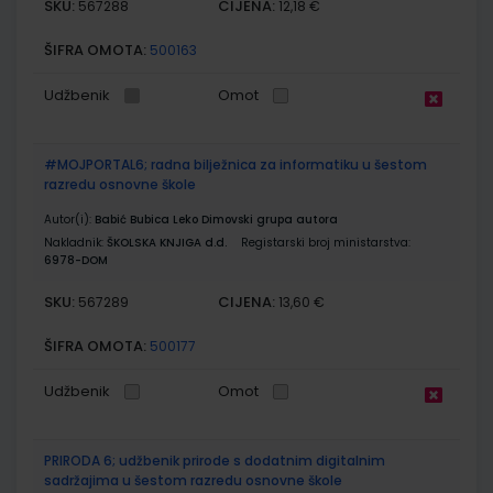
SKU:
CIJENA:
567288
12,18 €
ŠIFRA OMOTA:
500163
Udžbenik
Omot
#MOJPORTAL6; radna bilježnica za informatiku u šestom
razredu osnovne škole
Autor(i):
Babić Bubica Leko Dimovski grupa autora
Nakladnik:
ŠKOLSKA KNJIGA d.d.
Registarski broj ministarstva:
6978-DOM
SKU:
CIJENA:
567289
13,60 €
ŠIFRA OMOTA:
500177
Udžbenik
Omot
PRIRODA 6; udžbenik prirode s dodatnim digitalnim
sadržajima u šestom razredu osnovne škole