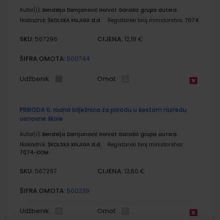
Autor(i):
Bendelja Domjanović Horvat Garašić grupa autora
Nakladnik:
ŠKOLSKA KNJIGA d.d.
Registarski broj ministarstva:
7074
SKU:
CIJENA:
567296
12,18 €
ŠIFRA OMOTA:
500744
Udžbenik
Omot
PRIRODA 6; radna bilježnica za prirodu u šestom razredu
osnovne škole
Autor(i):
Bendelja Domjanović Horvat Garašić grupa autora
Nakladnik:
ŠKOLSKA KNJIGA d.d.
Registarski broj ministarstva:
7074-DOM
SKU:
CIJENA:
567297
13,60 €
ŠIFRA OMOTA:
500239
Udžbenik
Omot