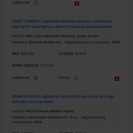
Udžbenik
SVIJET TEHNIKE 6; udžbenik tehničke kulture s dodatnim
digitalnim sadržajima u šestom razredu osnovne škole
Autor(i):
Delić Jukić Koprivnjak Kovačević grupa autora
Nakladnik:
ŠKOLSKA KNJIGA d.d.
Registarski broj ministarstva:
7089
SKU:
CIJENA:
567322
6,09 €
ŠIFRA OMOTA:
500744
Udžbenik
Omot
BIRAM SLOBODU; udžbenik za katolički vjeronauk šestoga
razreda osnovne škole
Autor(i):
Mirjana Novak Barbara Sipina
Nakladnik:
KRŠĆANSKA SADAŠNJOST d.o.o.
Registarski broj
ministarstva:
6698