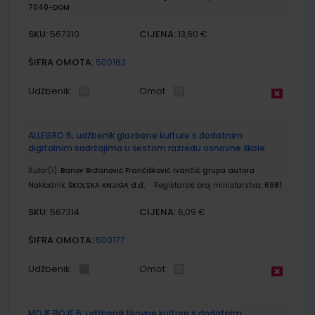
7040-DOM
SKU:
CIJENA:
567310
13,60 €
ŠIFRA OMOTA:
500163
Udžbenik
Omot
ALLEGRO 6; udžbenik glazbene kulture s dodatnim
digitalnim sadržajima u šestom razredu osnovne škole
Autor(i):
Banov Brđanović Frančišković Ivančić grupa autora
Nakladnik:
ŠKOLSKA KNJIGA d.d.
Registarski broj ministarstva:
6981
SKU:
CIJENA:
567314
6,09 €
ŠIFRA OMOTA:
500177
Udžbenik
Omot
MOJE BOJE 6; udžbenik likovne kulture s dodatnim