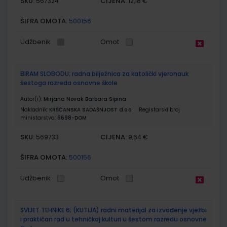
SKU:
CIJENA:
567324
12,18 €
ŠIFRA OMOTA:
500156
Udžbenik
Omot
BIRAM SLOBODU; radna bilježnica za katolički vjeronauk
šestoga razreda osnovne škole
Autor(i):
Mirjana Novak Barbara Sipina
Nakladnik:
KRŠĆANSKA SADAŠNJOST d.o.o.
Registarski broj
ministarstva:
6698-DOM
SKU:
CIJENA:
569733
9,64 €
ŠIFRA OMOTA:
500156
Udžbenik
Omot
SVIJET TEHNIKE 6; (KUTIJA) radni materijal za izvođenje vježbi
i praktičan rad u tehničkoj kulturi u šestom razredu osnovne