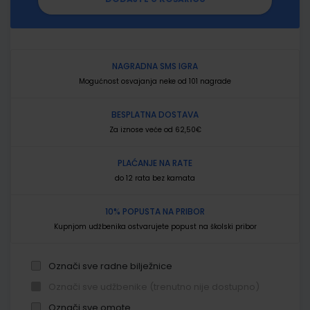
NAGRADNA SMS IGRA
Mogućnost osvajanja neke od 101 nagrade
BESPLATNA DOSTAVA
Za iznose veće od 62,50€
PLAĆANJE NA RATE
do 12 rata bez kamata
10% POPUSTA NA PRIBOR
Kupnjom udžbenika ostvarujete popust na školski pribor
Označi sve radne bilježnice
Označi sve udžbenike (trenutno nije dostupno)
Označi sve omote