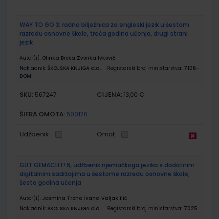
WAY TO GO 3; radna bilježnica za engleski jezik u šestom
razredu osnovne škole, treća godina učenja, drugi strani
jezik
Autor(i):
Olinka Breka Zvonka Ivković
Nakladnik:
ŠKOLSKA KNJIGA d.d.
Registarski broj ministarstva:
7106-
DOM
SKU:
CIJENA:
567247
13,00 €
ŠIFRA OMOTA:
500170
Udžbenik
Omot
GUT GEMACHT! 6; udžbenik njemačkoga jezika s dodatnim
digitalnim sadržajima u šestome razredu osnovne škole,
šesta godina učenja
Autor(i):
Jasmina Troha Ivana Valjak Ilić
Nakladnik:
ŠKOLSKA KNJIGA d.d.
Registarski broj ministarstva:
7025