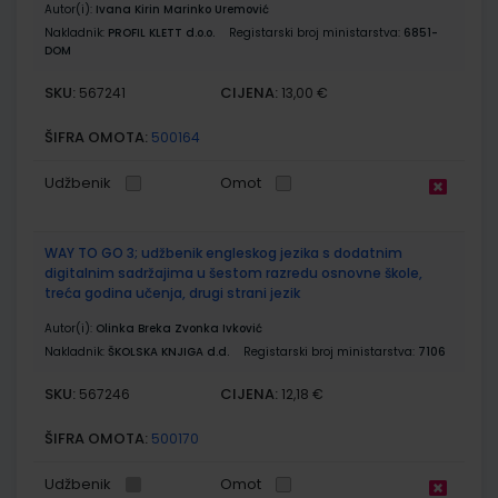
Autor(i):
Ivana Kirin Marinko Uremović
Nakladnik:
PROFIL KLETT d.o.o.
Registarski broj ministarstva:
6851-
DOM
SKU:
CIJENA:
567241
13,00 €
ŠIFRA OMOTA:
500164
Udžbenik
Omot
WAY TO GO 3; udžbenik engleskog jezika s dodatnim
digitalnim sadržajima u šestom razredu osnovne škole,
treća godina učenja, drugi strani jezik
Autor(i):
Olinka Breka Zvonka Ivković
Nakladnik:
ŠKOLSKA KNJIGA d.d.
Registarski broj ministarstva:
7106
SKU:
CIJENA:
567246
12,18 €
ŠIFRA OMOTA:
500170
Udžbenik
Omot