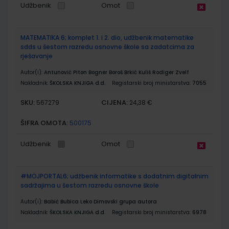
Udžbenik
Omot
MATEMATIKA 6; komplet 1. i 2. dio, udžbenik matematike
sdds u šestom razredu osnovne škole sa zadatcima za
rješavanje
Autor(i):
Antunović Piton Bogner Boroš Brkić Kuliš Rodiger Zvelf
Nakladnik:
ŠKOLSKA KNJIGA d.d.
Registarski broj ministarstva:
7055
SKU:
CIJENA:
567279
24,38 €
ŠIFRA OMOTA:
500175
Udžbenik
Omot
#MOJPORTAL6; udžbenik informatike s dodatnim digitalnim
sadržajima u šestom razredu osnovne škole
Autor(i):
Babić Bubica Leko Dimovski grupa autora
Nakladnik:
ŠKOLSKA KNJIGA d.d.
Registarski broj ministarstva:
6978