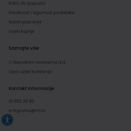
Kako do popusta
Privatnost i sigurnost podataka
Načini plaćanja
Uvjeti kupnje
Saznajte više
O Narodnim novinama d.d.
Opći uvjeti korištenja
Kontakt informacije
01 650 28 80
e-trgovina@nn.hr