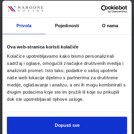
GEA 2; udžbenik geografije s dodatnim digitalnim
sadržajima u šestom razredu osnovne škole
Privola
Pojedinosti
O nama
Autor(i):
Orešić Tišma Vuk Bujan Kralj
Nakladnik:
ŠKOLSKA KNJIGA d.d.
Registarski broj ministarstva:
7018
SKU:
CIJENA:
567302
12,18 €
Ova web-stranica koristi kolačiće
Kolačiće upotrebljavamo kako bismo personalizirali
ŠIFRA OMOTA:
500175
sadržaj i oglase, omogućili značajke društvenih medija i
Udžbenik
Omot
analizirali promet. Isto tako, podatke o vašoj upotrebi
naše web-lokacije dijelimo s partnerima za društvene
medije, oglašavanje i analizu, a oni ih mogu kombinirati s
GEA 2; radna bilježnica za geografiju u šestom razredu
drugim podacima koje ste im pružili ili koje su prikupili
osnovne škole
dok ste upotrebljavali njihove usluge.
Autor(i):
Orešić Tišma Vuk Bujan Kralj
Nakladnik:
ŠKOLSKA KNJIGA d.d.
Registarski broj ministarstva:
7018-
DOM
Dopusti sve
SKU:
CIJENA:
567303
13,60 €