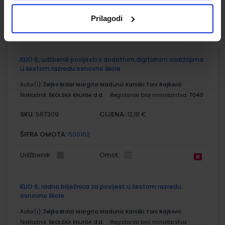
ŠIFRA OMOTA:
500175
Prilagodi
Udžbenik
Omot
KLIO 6; udžbenik povijesti s dodatnim digitalnim sadržajima
u šestom razredu osnovne škole
Autor(i):
Željko Brdal Margita Madunić Kaniški Toni Rajković
Nakladnik:
ŠKOLSKA KNJIGA d.d.
Registarski broj ministarstva:
7040
SKU:
CIJENA:
567309
12,18 €
ŠIFRA OMOTA:
500163
Udžbenik
Omot
KLIO 6; radna bilježnica za povijest u šestom razredu
osnovne škole
Autor(i):
Željko Brdal Margita Madunić Kaniški Toni Rajković
Nakladnik:
ŠKOLSKA KNJIGA d.d.
Registarski broj ministarstva: