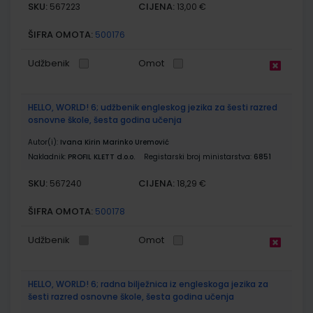
SKU:
CIJENA:
567223
13,00 €
ŠIFRA OMOTA:
500176
Udžbenik
Omot
HELLO, WORLD! 6; udžbenik engleskog jezika za šesti razred
osnovne škole, šesta godina učenja
Autor(i):
Ivana Kirin Marinko Uremović
Nakladnik:
PROFIL KLETT d.o.o.
Registarski broj ministarstva:
6851
SKU:
CIJENA:
567240
18,29 €
ŠIFRA OMOTA:
500178
Udžbenik
Omot
HELLO, WORLD! 6; radna bilježnica iz engleskoga jezika za
šesti razred osnovne škole, šesta godina učenja