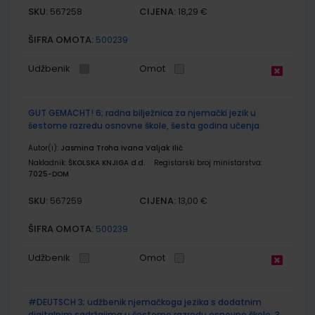
SKU:
CIJENA:
567258
18,29 €
ŠIFRA OMOTA:
500239
Udžbenik
Omot
GUT GEMACHT! 6; radna bilježnica za njemački jezik u
šestome razredu osnovne škole, šesta godina učenja
Autor(i):
Jasmina Troha Ivana Valjak Ilić
Nakladnik:
ŠKOLSKA KNJIGA d.d.
Registarski broj ministarstva:
7025-DOM
SKU:
CIJENA:
567259
13,00 €
ŠIFRA OMOTA:
500239
Udžbenik
Omot
#DEUTSCH 3; udžbenik njemačkoga jezika s dodatnim
digitalnim sadržajima u šestome razredu osnovne škole, 3.