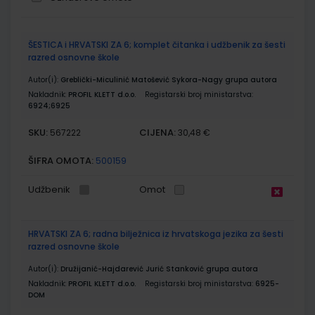
Grupirani
ŠESTICA i HRVATSKI ZA 6; komplet čitanka i udžbenik za šesti
proizvodi
razred osnovne škole
Autor(i):
Greblički-Miculinić Matošević Sykora-Nagy grupa autora
Nakladnik:
PROFIL KLETT d.o.o.
Registarski broj ministarstva:
6924;6925
SKU:
CIJENA:
567222
30,48 €
ŠIFRA OMOTA:
500159
Udžbenik
Omot
HRVATSKI ZA 6; radna bilježnica iz hrvatskoga jezika za šesti
razred osnovne škole
Autor(i):
Družijanić-Hajdarević Jurić Stanković grupa autora
Nakladnik:
PROFIL KLETT d.o.o.
Registarski broj ministarstva:
6925-
DOM