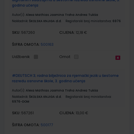
godina učenja
Autor(i):
Alexa Mathias Jasmina Troha Andrea Tukša
Nakladnik:
ŠKOLSKA KNJIGA d.d.
Registarski broj ministarstva:
6976
SKU:
CIJENA:
567260
12,18 €
ŠIFRA OMOTA:
500163
Udžbenik
Omot
#DEUTSCH 3; radna bilježnica za njemački jezik u šestome
razredu osnovne škole, 3. godina učenja
Autor(i):
Alexa Mathias Jasmina Troha Andrea Tukša
Nakladnik:
ŠKOLSKA KNJIGA d.d.
Registarski broj ministarstva:
6976-DOM
SKU:
CIJENA:
567261
13,00 €
ŠIFRA OMOTA:
500177