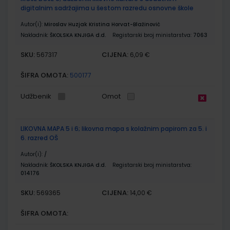
digitalnim sadržajima u šestom razredu osnovne škole
Autor(i):
Miroslav Huzjak Kristina Horvat-Blažinović
Nakladnik:
ŠKOLSKA KNJIGA d.d.
Registarski broj ministarstva:
7063
SKU:
CIJENA:
567317
6,09 €
ŠIFRA OMOTA:
500177
Udžbenik
Omot
LIKOVNA MAPA 5 i 6; likovna mapa s kolažnim papirom za 5. i
6. razred OŠ
Autor(i):
/
Nakladnik:
ŠKOLSKA KNJIGA d.d.
Registarski broj ministarstva:
014176
SKU:
CIJENA:
569365
14,00 €
ŠIFRA OMOTA: