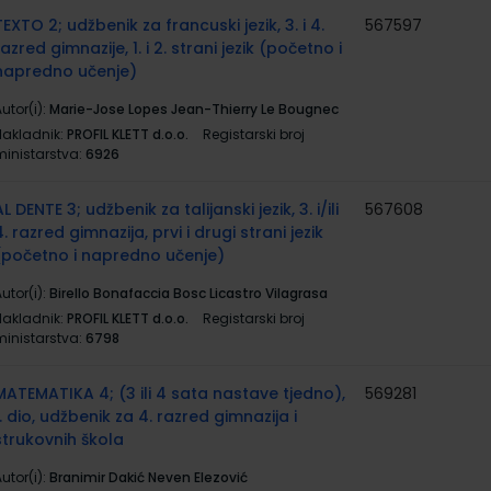
TEXTO 2; udžbenik za francuski jezik, 3. i 4.
567597
razred gimnazije, 1. i 2. strani jezik (početno i
napredno učenje)
utor(i):
Marie-Jose Lopes Jean-Thierry Le Bougnec
Nakladnik:
PROFIL KLETT d.o.o.
Registarski broj
ministarstva:
6926
AL DENTE 3; udžbenik za talijanski jezik, 3. i/ili
567608
4. razred gimnazija, prvi i drugi strani jezik
(početno i napredno učenje)
utor(i):
Birello Bonafaccia Bosc Licastro Vilagrasa
Nakladnik:
PROFIL KLETT d.o.o.
Registarski broj
ministarstva:
6798
MATEMATIKA 4; (3 ili 4 sata nastave tjedno),
569281
1. dio, udžbenik za 4. razred gimnazija i
strukovnih škola
utor(i):
Branimir Dakić Neven Elezović