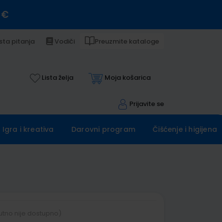
 €
sta pitanja
Vodiči
Preuzmite kataloge
Lista želja
Moja košarica
Prijavite se
Igra i kreativa
Darovni program
Čišćenje i higijena
utno nije dostupno)