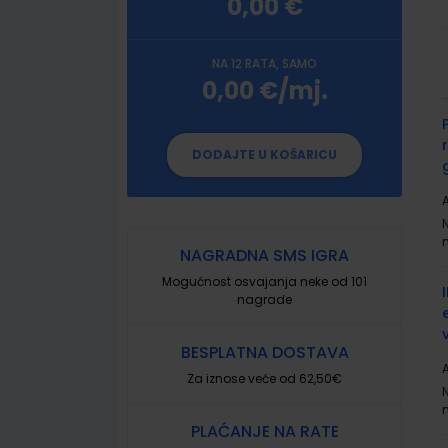
0,00 €
NA 12 RATA, SAMO
0,00 €/mj.
G
p
DODAJTE U KOŠARICU
A
NAGRADNA SMS IGRA
Mogućnost osvajanja neke od 101
nagrade
BESPLATNA DOSTAVA
A
Za iznose veće od 62,50€
PLAĆANJE NA RATE