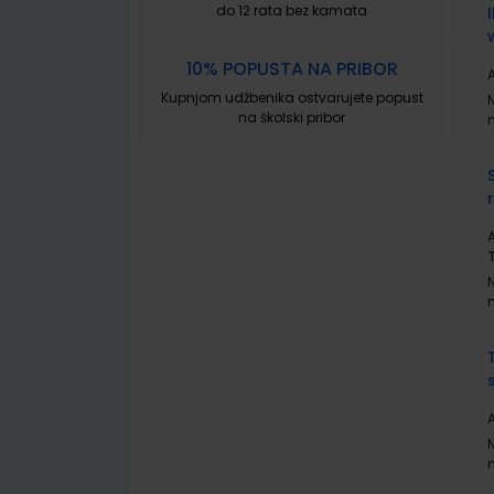
do 12 rata bez kamata
10% POPUSTA NA PRIBOR
A
Kupnjom udžbenika ostvarujete popust
na školski pribor
A
A