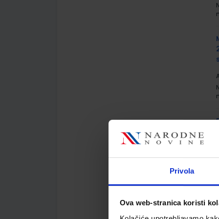
A
A
M
Privola
Ova web-stranica koristi kol
Kolačiće upotrebljavamo kako 