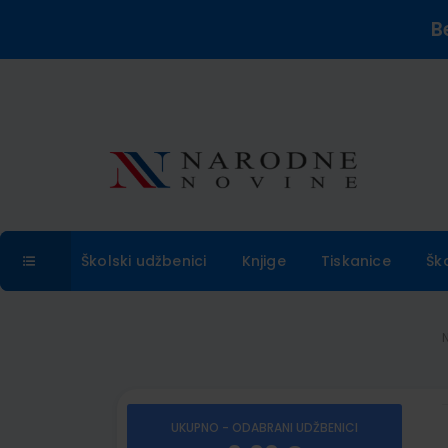
B
Školski udžbenici
Knjige
Tiskanice
Šk
UKUPNO - ODABRANI UDŽBENICI