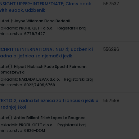
INSIGHT UPPER-INTERMEDIATE; Class book
567537
with eBook, udžbenik
utor(i):
Jayne Wildman Fiona Beddall
Nakladnik:
PROFIL KLETT d.o.o.
Registarski broj
ministarstva:
6779;7427
SCHRITTE INTERNATIONAL NEU 4; udžbenik i
556296
radna bilježnica za njemački jezik
utor(i):
Hilpert Niebisch Pude Specht Reimann
Tomaszewski
Nakladnik:
NAKLADA LJEVAK d.o.o.
Registarski broj
ministarstva:
8022;7409;6768
TEXTO 2; radna bilježnica za francuski jezik u
567598
srednjoj školi
utor(i):
Antier Brillant Erlich Lopes Le Bougnec
Nakladnik:
PROFIL KLETT d.o.o.
Registarski broj
ministarstva:
6926-DOM