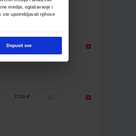
ene medije, oglašavanje i
k ste upotrebljavali njihove
23,60 €
Dopusti sve
17,20 €