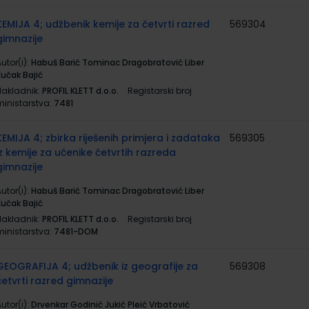
KEMIJA 4; udžbenik kemije za četvrti razred
569304
gimnazije
utor(i):
Habuš Barić Tominac Dragobratović Liber
Kučak Bajić
Nakladnik:
PROFIL KLETT d.o.o.
Registarski broj
ministarstva:
7481
KEMIJA 4; zbirka riješenih primjera i zadataka
569305
iz kemije za učenike četvrtih razreda
gimnazije
utor(i):
Habuš Barić Tominac Dragobratović Liber
Kučak Bajić
Nakladnik:
PROFIL KLETT d.o.o.
Registarski broj
ministarstva:
7481-DOM
GEOGRAFIJA 4; udžbenik iz geografije za
569308
četvrti razred gimnazije
utor(i):
Drvenkar Godinić Jukić Pleić Vrbatović