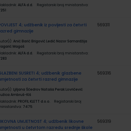
Nakladnik:
ALFA d.d.
Registarski broj ministarstva:
7251
POVIJEST 4; udžbenik iz povijesti za četvrti
569311
razred gimnazije
utor(i):
Anić Barić Brigović Ledić Nazor Samardžija
Bagarić Magaš
Nakladnik:
ALFA d.d.
Registarski broj ministarstva:
7283
GLAZBENI SUSRETI 4; udžbenik glazbene
569316
umjetnosti za četvrti razred gimnazije
utor(i):
Ljiljana Ščedrov Nataša Perak Lovričević
Ružica Ambruš-Kiš
Nakladnik:
PROFIL KLETT d.o.o.
Registarski broj
ministarstva:
7475
LIKOVNA UMJETNOST 4; udžbenik likovne
569319
umjetnosti u četvrtom razredu srednje škole