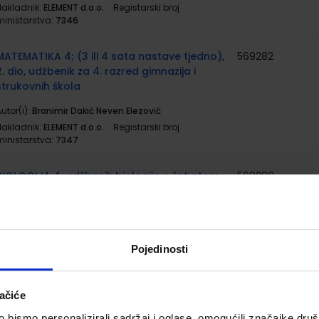
Nakladnik:
ELEMENT d.o.o.
Registarski broj
ministarstva:
7346
MATEMATIKA 4; (3 ili 4 sata nastave tjedno),
569282
2. dio, udžbenik za 4. razred gimnazija i
strukovnih škola
utor(i):
Branimir Dakić Neven Elezović
Nakladnik:
ELEMENT d.o.o.
Registarski broj
ministarstva:
7347
BIOLOGIJA 4; udžbenik biologije u četvrtom
569296
razredu gimnazije s dodatnim digitalnim
sadržajima
utor(i):
Damir Bendelja Ksenija Durgo Žaklin Lukša
irjana Pavlica
Pojedinosti
Nakladnik:
ŠKOLSKA KNJIGA d.d.
Registarski broj
ministarstva:
7605
ačiće
BIOLOGIJA 4; radna bilježnica za biologiju u
569297
bismo personalizirali sadržaj i oglase, omogućili značajke društv