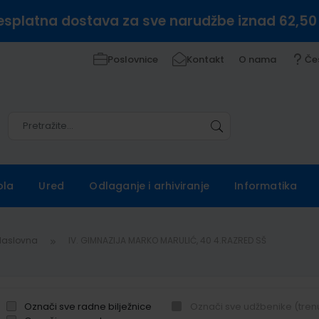
esplatna dostava za sve narudžbe iznad 62,50
Poslovnice
Kontakt
O nama
Če
Pretražite
Pretražite
ola
Ured
Odlaganje i arhiviranje
Informatika
Naslovna
IV. GIMNAZIJA MARKO MARULIĆ, 40 4.RAZRED SŠ
Označi sve radne bilježnice
Označi sve udžbenike (tren