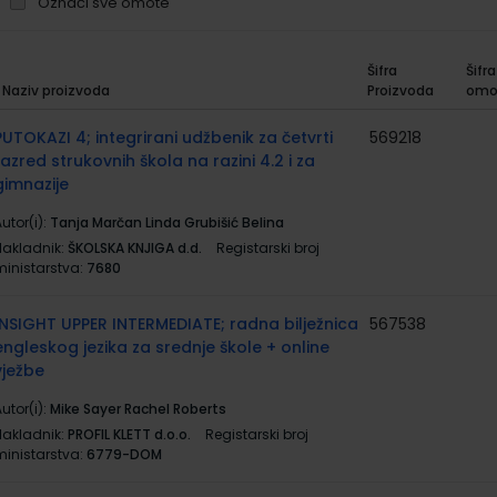
Označi sve omote
Šifra
Šifra
Naziv proizvoda
Proizvoda
omo
rupirani
roizvodi
PUTOKAZI 4; integrirani udžbenik za četvrti
569218
razred strukovnih škola na razini 4.2 i za
gimnazije
utor(i):
Tanja Marčan Linda Grubišić Belina
Nakladnik:
ŠKOLSKA KNJIGA d.d.
Registarski broj
ministarstva:
7680
INSIGHT UPPER INTERMEDIATE; radna bilježnica
567538
engleskog jezika za srednje škole + online
vježbe
utor(i):
Mike Sayer Rachel Roberts
Nakladnik:
PROFIL KLETT d.o.o.
Registarski broj
ministarstva:
6779-DOM