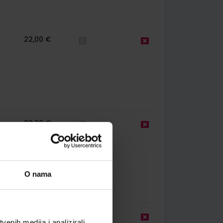
22,00 €
22,20 €
O nama
17,20 €
enih medija i analizirali