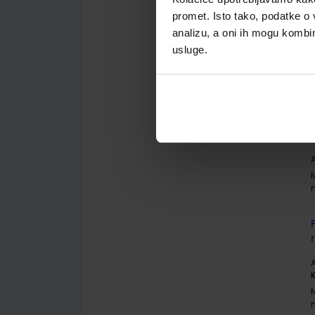
promet. Isto tako, podatke o 
A
analizu, a oni ih mogu kombini
usluge.
A
A