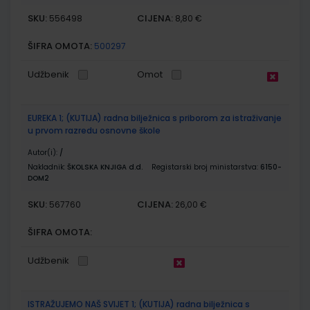
SKU:
CIJENA:
556498
8,80 €
ŠIFRA OMOTA:
500297
Udžbenik
Omot
EUREKA 1; (KUTIJA) radna bilježnica s priborom za istraživanje
u prvom razredu osnovne škole
Autor(i):
/
Nakladnik:
ŠKOLSKA KNJIGA d.d.
Registarski broj ministarstva:
6150-
DOM2
SKU:
CIJENA:
567760
26,00 €
ŠIFRA OMOTA:
Udžbenik
ISTRAŽUJEMO NAŠ SVIJET 1; (KUTIJA) radna bilježnica s