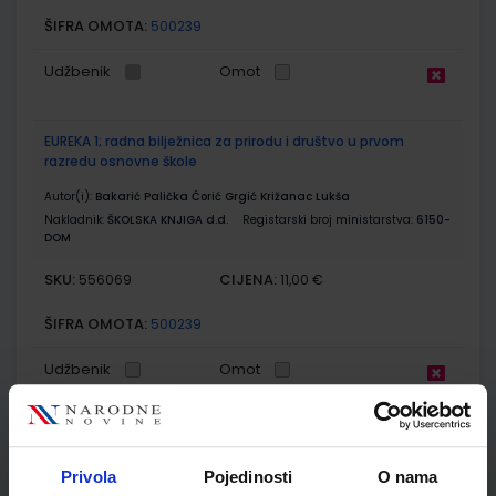
ŠIFRA OMOTA:
500239
Udžbenik
Omot
EUREKA 1; radna bilježnica za prirodu i društvo u prvom
razredu osnovne škole
Autor(i):
Bakarić Palička Ćorić Grgić Križanac Lukša
Nakladnik:
ŠKOLSKA KNJIGA d.d.
Registarski broj ministarstva:
6150-
DOM
SKU:
CIJENA:
556069
11,00 €
ŠIFRA OMOTA:
500239
Udžbenik
Omot
EUREKA 1; nastavni listići za prirodu i društvo u prvom
razredu osnovne škole
Privola
Pojedinosti
O nama
Autor(i):
Dijana Ančić