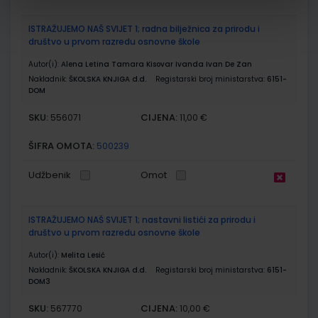
ISTRAŽUJEMO NAŠ SVIJET 1; radna bilježnica za prirodu i
društvo u prvom razredu osnovne škole
Autor(i):
Alena Letina Tamara Kisovar Ivanda Ivan De Zan
Nakladnik:
ŠKOLSKA KNJIGA d.d.
Registarski broj ministarstva:
6151-
DOM
SKU:
CIJENA:
556071
11,00 €
ŠIFRA OMOTA:
500239
Udžbenik
Omot
ISTRAŽUJEMO NAŠ SVIJET 1; nastavni listići za prirodu i
društvo u prvom razredu osnovne škole
Autor(i):
Melita Lesić
Nakladnik:
ŠKOLSKA KNJIGA d.d.
Registarski broj ministarstva:
6151-
DOM3
SKU:
CIJENA:
567770
10,00 €