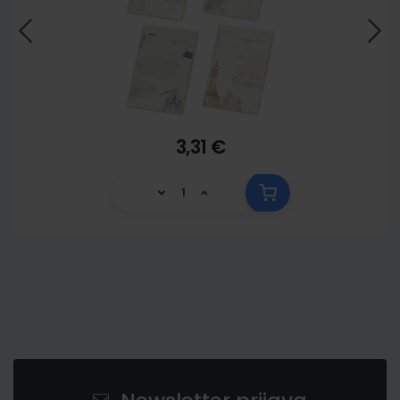
3,31 €