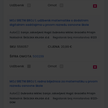
Udžbenik
Omot
MOJ SRETNI BROJ 1; udžbenik matematike s dodatnim
digitalnim sadržajima u prvom razredu osnovne škole
Autor(i):
Sanja Jakovljević Rogić Dubravka Miklec Graciella Prtajin
Nakladnik:
ŠKOLSKA KNJIGA d.d.
Registarski broj ministarstva:
6123
SKU:
CIJENA:
556057
20,99 €
ŠIFRA OMOTA:
500239
Udžbenik
Omot
MOJ SRETNI BROJ 1; radna bilježnica za matematiku u prvom
razredu osnovne škole
Autor(i):
Dubravka Miklec Sanja Jakovljević Rogić Graciella Prtajin
Nakladnik:
ŠKOLSKA KNJIGA d.d.
Registarski broj ministarstva:
6123-
DOM