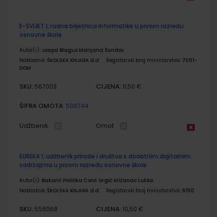
E-SVIJET 1; radna bilježnica informatike u prvom razredu
osnovne škole
Autor(i):
Josipa Blagus Marijana Šundov
Nakladnik:
ŠKOLSKA KNJIGA d.d.
Registarski broj ministarstva:
7001-
DOM
SKU:
CIJENA:
567003
11,50 €
ŠIFRA OMOTA:
500744
Udžbenik
Omot
EUREKA 1; udžbenik prirode i društva s dodatnim digitalnim
sadržajima u prvom razredu osnovne škole
Autor(i):
Bakarić Palička Ćorić Grgić Križanac Lukša
Nakladnik:
ŠKOLSKA KNJIGA d.d.
Registarski broj ministarstva:
6150
SKU:
CIJENA:
556068
10,50 €