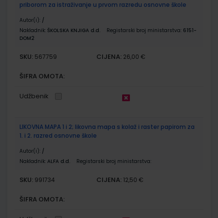
priborom za istraživanje u prvom razredu osnovne škole
Autor(i):
/
Nakladnik:
ŠKOLSKA KNJIGA d.d.
Registarski broj ministarstva:
6151-
DOM2
SKU:
CIJENA:
567759
26,00 €
ŠIFRA OMOTA:
Udžbenik
LIKOVNA MAPA 1 i 2; likovna mapa s kolaž i raster papirom za
1. i 2. razred osnovne škole
Autor(i):
/
Nakladnik:
ALFA d.d.
Registarski broj ministarstva:
SKU:
CIJENA:
991734
12,50 €
ŠIFRA OMOTA: