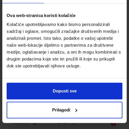
Nakladnik:
ŠKOLSKA KNJIGA d.d.
Registarski broj ministarstva:
6150-
DOM3
Ova web-stranica koristi kolačiće
SKU:
CIJENA:
569793
10,00 €
Kolačiće upotrebljavamo kako bismo personalizirali
sadržaj i oglase, omogućili značajke društvenih medija i
ŠIFRA OMOTA:
analizirali promet. Isto tako, podatke o vašoj upotrebi
Udžbenik
naše web-lokacije dijelimo s partnerima za društvene
medije, oglašavanje i analizu, a oni ih mogu kombinirati s
drugim podacima koje ste im pružili ili koje su prikupili
ISTRAŽUJEMO NAŠ SVIJET 1; udžbenik prirode i društva s
dok ste upotrebljavali njihove usluge.
dodatnim digitalnim sadržajima u prvom razredu osnovne
škole
Autor(i):
Alena Letina Tamara Kisovar Ivanda Ivan De Zan
Nakladnik:
ŠKOLSKA KNJIGA d.d.
Registarski broj ministarstva:
6151
Dopusti sve
SKU:
CIJENA:
556070
10,50 €
Prilagodi
ŠIFRA OMOTA:
500239
Udžbenik
Omot