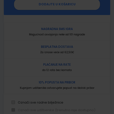
DODAJTE U KOŠARICU
NAGRADNA SMS IGRA
Mogućnost osvajanja neke od 101 nagrade
BESPLATNA DOSTAVA
Za iznose veće od 62,50€
PLAĆANJE NA RATE
do 12 rata bez kamata
10% POPUSTA NA PRIBOR
Kupnjom udžbenika ostvarujete popust na školski pribor
Označi sve radne bilježnice
Označi sve udžbenike (trenutno nije dostupno)