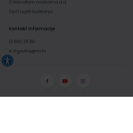
O Narodnim novinama d.d.
Opći uvjeti korištenja
Kontakt informacije
01 650 28 80
e-trgovina@nn.hr