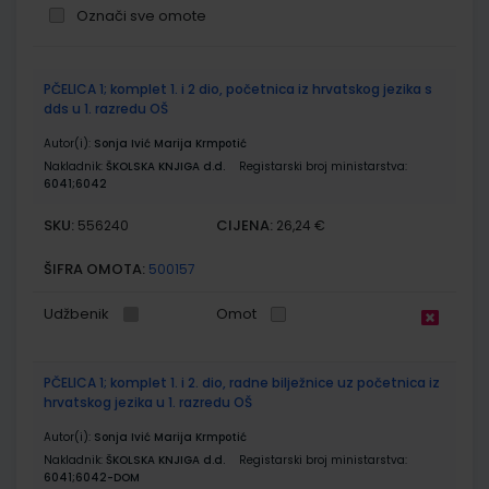
Označi sve omote
Grupirani
PČELICA 1; komplet 1. i 2 dio, početnica iz hrvatskog jezika s
proizvodi
dds u 1. razredu OŠ
Autor(i):
Sonja Ivić Marija Krmpotić
Nakladnik:
ŠKOLSKA KNJIGA d.d.
Registarski broj ministarstva:
6041;6042
SKU:
CIJENA:
556240
26,24 €
ŠIFRA OMOTA:
500157
Udžbenik
Omot
PČELICA 1; komplet 1. i 2. dio, radne bilježnice uz početnica iz
hrvatskog jezika u 1. razredu OŠ
Autor(i):
Sonja Ivić Marija Krmpotić
Nakladnik:
ŠKOLSKA KNJIGA d.d.
Registarski broj ministarstva:
6041;6042-DOM