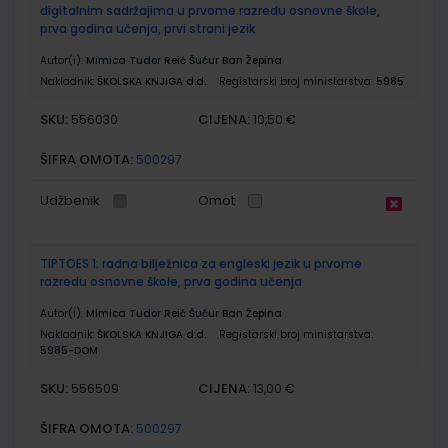
digitalnim sadržajima u prvome razredu osnovne škole,
prva godina učenja, prvi strani jezik
Autor(i):
Mimica Tudor Reić Šućur Ban Žepina
Nakladnik:
ŠKOLSKA KNJIGA d.d.
Registarski broj ministarstva:
5985
SKU:
CIJENA:
556030
10,50 €
ŠIFRA OMOTA:
500297
Udžbenik
Omot
TIPTOES 1; radna bilježnica za engleski jezik u prvome
razredu osnovne škole, prva godina učenja
Autor(i):
Mimica Tudor Reić Šućur Ban Žepina
Nakladnik:
ŠKOLSKA KNJIGA d.d.
Registarski broj ministarstva:
5985-DOM
SKU:
CIJENA:
556509
13,00 €
ŠIFRA OMOTA:
500297