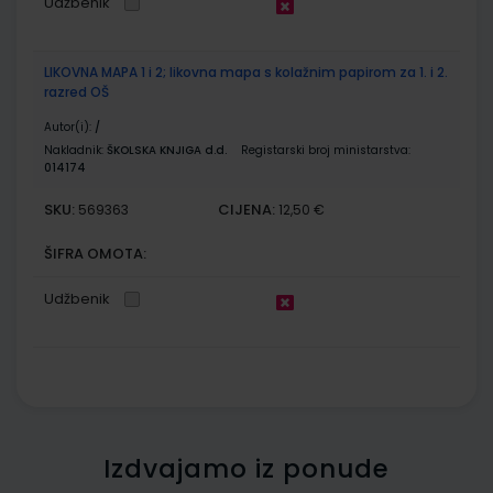
Udžbenik
LIKOVNA MAPA 1 i 2; likovna mapa s kolažnim papirom za 1. i 2.
razred OŠ
Autor(i):
/
Nakladnik:
ŠKOLSKA KNJIGA d.d.
Registarski broj ministarstva:
014174
SKU:
CIJENA:
569363
12,50 €
ŠIFRA OMOTA:
Udžbenik
Izdvajamo iz ponude