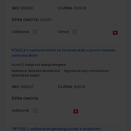
SKU:
CIJENA:
556241
10,50 €
ŠIFRA OMOTA:
500157
Udžbenik
Omot
PČELICA 1; nastavni listići za hrvatski jezik u prvom razredu
osnovne škole
Autor(i):
Sonja Ivić Marija Krmpotić
Nakladnik:
ŠKOLSKA KNJIGA d.d.
Registarski broj ministarstva:
6041;6042-DOM2
SKU:
CIJENA:
556227
8,00 €
ŠIFRA OMOTA:
Udžbenik
TIPTOES 1; udžbenik engleskoga jezika s dodatnim