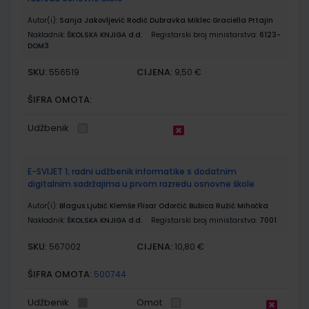
Autor(i):
Sanja Jakovljević Rodić Dubravka Miklec Graciella Prtajin
Nakladnik:
ŠKOLSKA KNJIGA d.d.
Registarski broj ministarstva:
6123-
DOM3
SKU:
CIJENA:
556519
9,50 €
ŠIFRA OMOTA:
Udžbenik
E-SVIJET 1; radni udžbenik informatike s dodatnim
digitalnim sadržajima u prvom razredu osnovne škole
Autor(i):
Blagus Ljubić Klemše Flisar Odorčić Bubica Ružić Mihočka
Nakladnik:
ŠKOLSKA KNJIGA d.d.
Registarski broj ministarstva:
7001
SKU:
CIJENA:
567002
10,80 €
ŠIFRA OMOTA:
500744
Udžbenik
Omot