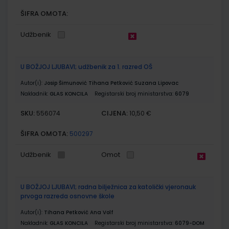
ŠIFRA OMOTA:
Udžbenik
U BOŽJOJ LJUBAVI; udžbenik za 1. razred OŠ
Autor(i):
Josip Šimunović Tihana Petković Suzana Lipovac
Nakladnik:
GLAS KONCILA
Registarski broj ministarstva:
6079
SKU:
CIJENA:
556074
10,50 €
ŠIFRA OMOTA:
500297
Udžbenik
Omot
U BOŽJOJ LJUBAVI; radna bilježnica za katolički vjeronauk
prvoga razreda osnovne škole
Autor(i):
Tihana Petković Ana Volf
Nakladnik:
GLAS KONCILA
Registarski broj ministarstva:
6079-DOM