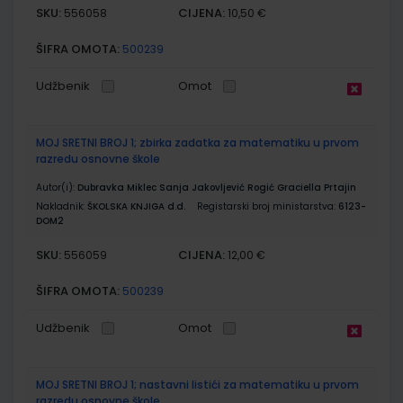
SKU:
CIJENA:
556058
10,50 €
ŠIFRA OMOTA:
500239
Udžbenik
Omot
MOJ SRETNI BROJ 1; zbirka zadatka za matematiku u prvom
razredu osnovne škole
Autor(i):
Dubravka Miklec Sanja Jakovljević Rogić Graciella Prtajin
Nakladnik:
ŠKOLSKA KNJIGA d.d.
Registarski broj ministarstva:
6123-
DOM2
SKU:
CIJENA:
556059
12,00 €
ŠIFRA OMOTA:
500239
Udžbenik
Omot
MOJ SRETNI BROJ 1; nastavni listići za matematiku u prvom
razredu osnovne škole