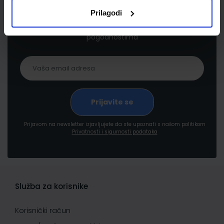
Prilagodi
Prijavite se kako bi primali informacije o novim
proizvodima i uslugama, akcijama i drugim
pogodnostima
Prijavom na newsletter izjavljujete da ste upoznati s našom politikom
Privatnosti i sigurnosti podataka
Služba za korisnike
Korisnički račun