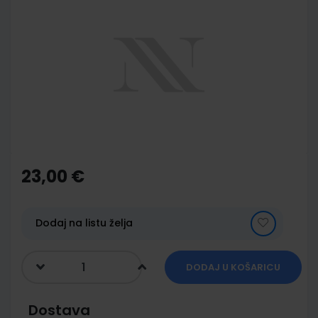
to
the
end
of
the
images
gallery
Skip
to
the
23,00 €
beginning
of
the
images
Dodaj na listu želja
gallery
DODAJ U KOŠARICU
Dostava