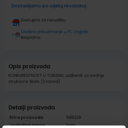
Dostavljamo po cijeloj Hrvatskoj
Dostupno za narudžbu
Osobno preuzimanje u PC Zagreb
Besplatno
Opis proizvoda
KONKURENTNOST U TURIZMU; udžbenik za srednje
strukovne škole (2.razred)
Detalji proizvoda
Šifra proizvoda
596329
Jedinična mjera
kom