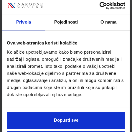
Nakladnik
ŠKOLSKA KNJIGA d.d.
Autor
Katarina Miličević
Školski razred
20 2.RAZRED SŠ
Privola
Pojedinosti
O nama
Vrsta školske knjige
UDŽBENIK
Vrsta škole
3 STRUKOVNA
Ova web-stranica koristi kolačiće
Nastavni predmet
STRUKOVNE ŠKOLE
Kolačiće upotrebljavamo kako bismo personalizirali
Reg br min
8228
sadržaj i oglase, omogućili značajke društvenih medija i
analizirali promet. Isto tako, podatke o vašoj upotrebi
naše web-lokacije dijelimo s partnerima za društvene
medije, oglašavanje i analizu, a oni ih mogu kombinirati s
drugim podacima koje ste im pružili ili koje su prikupili
dok ste upotrebljavali njihove usluge.
Dopusti sve
Newsletter prijava