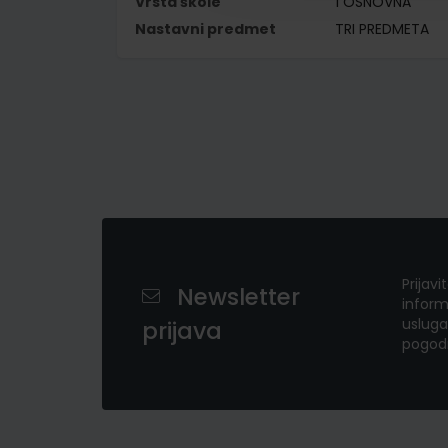
Vrsta škole
1 OSNOVNA
Nastavni predmet
TRI PREDMETA
Prijavi
Newsletter
inform
usluga
prijava
pogod