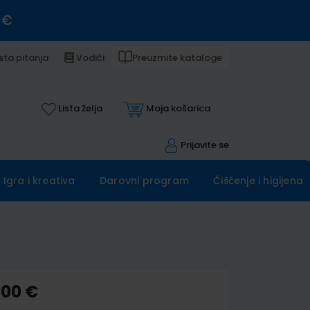
 €
sta pitanja
Vodiči
Preuzmite kataloge
Lista želja
Moja košarica
Prijavite se
Igra i kreativa
Darovni program
Čišćenje i higijena
,00 €