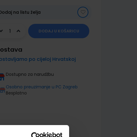
Dodaj na listu želja
DODAJ U KOŠARICU
ostava
ostavljamo po cijeloj Hrvatskoj
Dostupno za narudžbu
Osobno preuzimanje u PC Zagreb
Besplatno