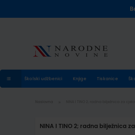
B
Školski udžbenici
Knjige
Tiskanice
Šk
Naslovna
NINA I TINO 2; radna bilježnica za cje
NINA I TINO 2; radna bilježnica 