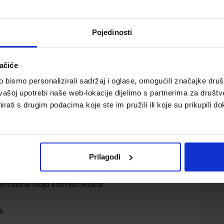
Pojedinosti
ačiće
učenje u drugom razredu OŠ
bismo personalizirali sadržaj i oglase, omogućili značajke društv
vašoj upotrebi naše web-lokacije dijelimo s partnerima za društv
rati s drugim podacima koje ste im pružili ili koje su prikupili do
Prilagodi
.o.
ermadnik Maja Križman Roškar
A