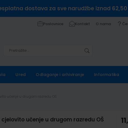
esplatna dostava za sve narudžbe iznad 62,50
Poslovnice
Kontakt
O nama
Če
Pretražite
Pretražite
ola
Ured
Odlaganje i arhiviranje
Informatika
lovito učenje u drugom razredu OŠ
za cjelovito učenje u drugom razredu OŠ
11