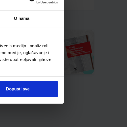
O nama
enih medija i analizirali
ene medije, oglašavanje i
k ste upotrebljavali njihove
Dopusti sve