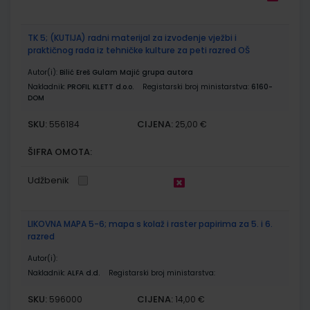
TK 5; (KUTIJA) radni materijal za izvođenje vježbi i
praktičnog rada iz tehničke kulture za peti razred OŠ
Autor(i):
Bilić Ereš Gulam Majić grupa autora
Nakladnik:
PROFIL KLETT d.o.o.
Registarski broj ministarstva:
6160-
DOM
SKU:
CIJENA:
556184
25,00 €
ŠIFRA OMOTA:
Udžbenik
LIKOVNA MAPA 5-6; mapa s kolaž i raster papirima za 5. i 6.
razred
Autor(i):
Nakladnik:
ALFA d.d.
Registarski broj ministarstva:
SKU:
CIJENA:
596000
14,00 €