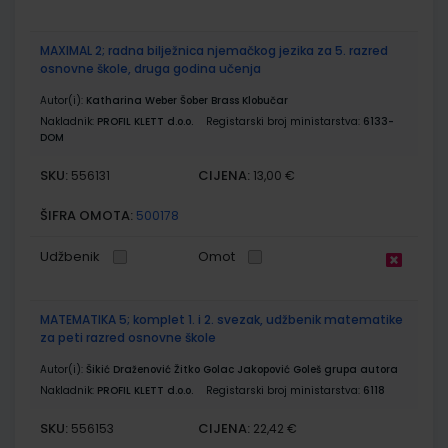
MAXIMAL 2; radna bilježnica njemačkog jezika za 5. razred
osnovne škole, druga godina učenja
Autor(i):
Katharina Weber Šober Brass Klobučar
Nakladnik:
PROFIL KLETT d.o.o.
Registarski broj ministarstva:
6133-
DOM
SKU:
CIJENA:
556131
13,00 €
ŠIFRA OMOTA:
500178
Udžbenik
Omot
MATEMATIKA 5; komplet 1. i 2. svezak, udžbenik matematike
za peti razred osnovne škole
Autor(i):
Šikić Draženović Žitko Golac Jakopović Goleš grupa autora
Nakladnik:
PROFIL KLETT d.o.o.
Registarski broj ministarstva:
6118
SKU:
CIJENA:
556153
22,42 €