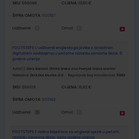
SKU:
CIJENA:
556089
13,60 €
ŠIFRA OMOTA:
500157
Udžbenik
Omot
FOOTSTEPS 1; udžbenik engleskoga jezika s dodatnim
digitalnim sadržajima u petome razredu osnovne škole, 5.
godina učenja
Autor(i):
Dora Božanić Olinka Breka Ana Posnjak Ivana Marinić
Nakladnik:
ŠKOLSKA KNJIGA d.d.
Registarski broj ministarstva:
5989
SKU:
CIJENA:
556109
16,82 €
ŠIFRA OMOTA:
500163
Udžbenik
Omot
FOOTSTEPS 1; radna bilježnica za engleski vjezik u petom
razredu osnovne škole, peta godina učenja