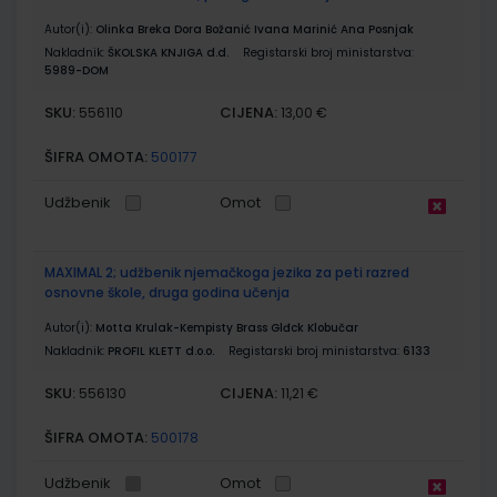
Autor(i):
Olinka Breka Dora Božanić Ivana Marinić Ana Posnjak
Nakladnik:
ŠKOLSKA KNJIGA d.d.
Registarski broj ministarstva:
5989-DOM
SKU:
CIJENA:
556110
13,00 €
ŠIFRA OMOTA:
500177
Udžbenik
Omot
MAXIMAL 2; udžbenik njemačkoga jezika za peti razred
osnovne škole, druga godina učenja
Autor(i):
Motta Krulak-Kempisty Brass Glđck Klobučar
Nakladnik:
PROFIL KLETT d.o.o.
Registarski broj ministarstva:
6133
SKU:
CIJENA:
556130
11,21 €
ŠIFRA OMOTA:
500178
Udžbenik
Omot