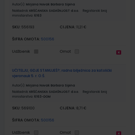
Autor(i):
Mirjana Novak Barbara Sipina
Nakladnik:
KRŠĆANSKA SADAŠNJOST d.o.o.
Registarski broj
ministarstva:
6163
SKU:
CIJENA:
556193
11,21 €
ŠIFRA OMOTA:
500156
Udžbenik
Omot
UČITELJU, GDJE STANUJEŠ?; radna bilježnica za katolički
vjeronauk 5. r. O.Š.
Autor(i):
Mirjana Novak Barbara Sipina
Nakladnik:
KRŠĆANSKA SADAŠNJOST d.o.o.
Registarski broj
ministarstva:
6163-DOM
SKU:
CIJENA:
569100
8,71 €
ŠIFRA OMOTA:
500156
Udžbenik
Omot