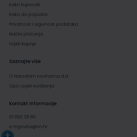
Kako kupovati
Kako do popusta
Privatnost i sigurnost podataka
Načini plaćanja
Uvjeti kupnje
Saznajte više
O Narodnim novinama d.d.
Opći uvjeti korištenja
Kontakt informacije
01 650 28 80
e-trgovina@nn.hr