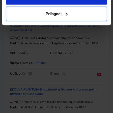
Udžbenik
Omot
Prilagodi
GLAZBENI KRUG 5; udžbenik glazbene kulture za peti razred
osnovne škole
Autor(i):
Ambruš-Kiš Matoš Seletković Stojaković Šimunović
Nakladnik:
PROFIL KLETT d.o.o.
Registarski broj ministarstva:
6026
SKU:
CIJENA:
556177
5,61 €
ŠIFRA OMOTA:
500285
Udžbenik
Omot
LIKOVNA AVANTURA 5; udžbenik iz likovne kulture za peti
razred osnovne škole
Autor(i):
Stipetić Čus Petrinec Fulir Jerabek Pinjuh Finek Jeličić
Nakladnik:
ALFA d.d.
Registarski broj ministarstva:
6093