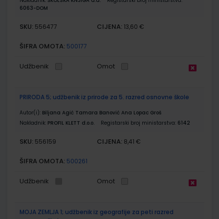
Nakladnik:
ŠKOLSKA KNJIGA d.d.
Registarski broj ministarstva:
6063-DOM
SKU:
CIJENA:
556477
13,60 €
ŠIFRA OMOTA:
500177
Udžbenik
Omot
PRIRODA 5; udžbenik iz prirode za 5. razred osnovne škole
Autor(i):
Biljana Agić Tamara Banović Ana Lopac Groš
Nakladnik:
PROFIL KLETT d.o.o.
Registarski broj ministarstva:
6142
SKU:
CIJENA:
556159
8,41 €
ŠIFRA OMOTA:
500261
Udžbenik
Omot
MOJA ZEMLJA 1; udžbenik iz geografije za peti razred