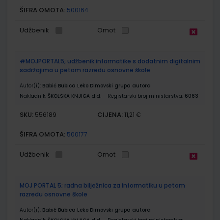
ŠIFRA OMOTA:
500164
Udžbenik
Omot
#MOJPORTAL5; udžbenik informatike s dodatnim digitalnim
sadržajima u petom razredu osnovne škole
Autor(i):
Babić Bubica Leko Dimovski grupa autora
Nakladnik:
ŠKOLSKA KNJIGA d.d.
Registarski broj ministarstva:
6063
SKU:
CIJENA:
556189
11,21 €
ŠIFRA OMOTA:
500177
Udžbenik
Omot
MOJ PORTAL 5; radna bilježnica za informatiku u petom
razredu osnovne škole
Autor(i):
Babić Bubica Leko Dimovski grupa autora