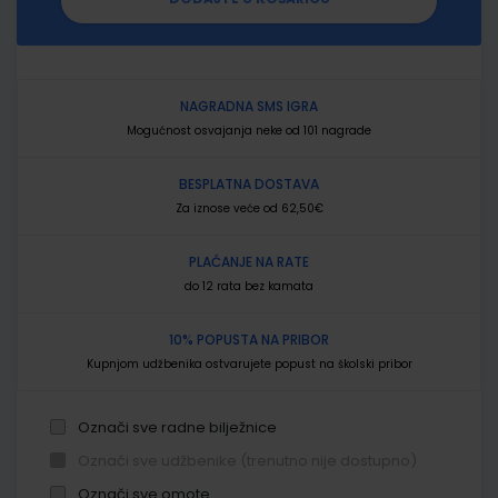
NAGRADNA SMS IGRA
Mogućnost osvajanja neke od 101 nagrade
BESPLATNA DOSTAVA
Za iznose veće od 62,50€
PLAĆANJE NA RATE
do 12 rata bez kamata
10% POPUSTA NA PRIBOR
Kupnjom udžbenika ostvarujete popust na školski pribor
Označi sve radne bilježnice
Označi sve udžbenike (trenutno nije dostupno)
Označi sve omote