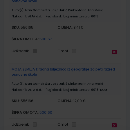
osnovne škole
Autor(i):
Ivan Gambiroža Josip Jukić Dinko Marin Ana Mesić
Nakladnik:
ALFA d.d.
Registarski broj ministarstva:
6013
SKU:
CIJENA:
556165
8,41 €
ŠIFRA OMOTA:
500167
Udžbenik
Omot
MOJA ZEMLJA 1; radna bilježnica iz geografije za peti razred
osnovne škole
Autor(i):
Ivan Gambiroža Josip Jukić Dinko Marin Ana Mesić
Nakladnik:
ALFA d.d.
Registarski broj ministarstva:
6013-DOM
SKU:
CIJENA:
556166
12,00 €
ŠIFRA OMOTA:
500160
Udžbenik
Omot