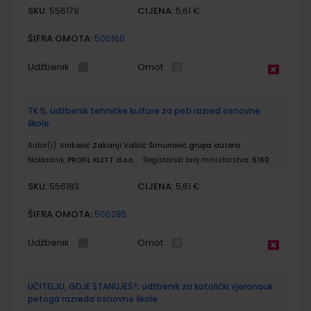
SKU:
CIJENA:
556179
5,61 €
ŠIFRA OMOTA:
500160
Udžbenik
Omot
TK 5; udžbenik tehničke kulture za peti razred osnovne
škole
Autor(i):
Vinković Zakanji Valčić Šimunović grupa autora
Nakladnik:
PROFIL KLETT d.o.o.
Registarski broj ministarstva:
6160
SKU:
CIJENA:
556183
5,61 €
ŠIFRA OMOTA:
500285
Udžbenik
Omot
UČITELJU, GDJE STANUJEŠ?; udžbenik za katolički vjeronauk
petoga razreda osnovne škole