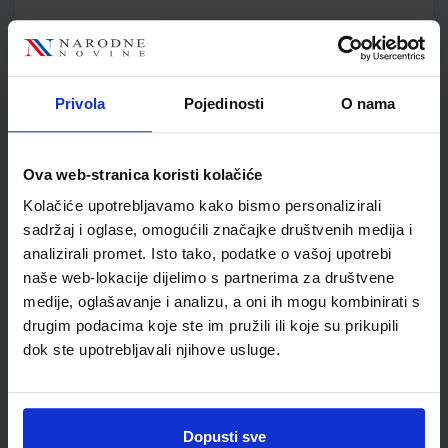
POVIJEST 5; udžbenik iz povijesti za peti razred osnovne
škole
Autor(i):
Birin Glazer Šarlija A.Finek D.Finek
Privola
Pojedinosti
O nama
Nakladnik:
ALFA d.d.
Registarski broj ministarstva:
6462
SKU:
CIJENA:
556464
11,21 €
Ova web-stranica koristi kolačiće
ŠIFRA OMOTA:
500179
Kolačiće upotrebljavamo kako bismo personalizirali
sadržaj i oglase, omogućili značajke društvenih medija i
Udžbenik
Omot
analizirali promet. Isto tako, podatke o vašoj upotrebi
naše web-lokacije dijelimo s partnerima za društvene
POVIJEST 5; radna bilježnica iz povijesti za peti razred
medije, oglašavanje i analizu, a oni ih mogu kombinirati s
osnovne škole
drugim podacima koje ste im pružili ili koje su prikupili
Autor(i):
Birin Katarina Glazer Šarlija Finek Finek
dok ste upotrebljavali njihove usluge.
Nakladnik:
ALFA d.d.
Registarski broj ministarstva:
6462-DOM
SKU:
CIJENA:
556489
12,00 €
Dopusti sve
ŠIFRA OMOTA:
500167