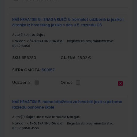
Grupirani
NAŠ HRVATSKI 5 i SNAGA RIJEČI 5; komplet udžbenik iz jezika i
proizvodi
čitanka iz hrvatskog jezika s dds u 5. razredu OŠ
Autor(i):
Anita Šojat
Nakladnik:
ŠKOLSKA KNJIGA d.d.
Registarski broj ministarstva:
6057;6058
SKU:
CIJENA:
556280
28,02 €
ŠIFRA OMOTA:
500157
Udžbenik
Omot
NAŠ HRVATSKI 5; radna bilježnica za hrvatski jezik u petome
razredu osnovne škole
Autor(i):
Šojat Hrastović Utrobičić Marguš
Nakladnik:
ŠKOLSKA KNJIGA d.d.
Registarski broj ministarstva:
6057;6058-DOM