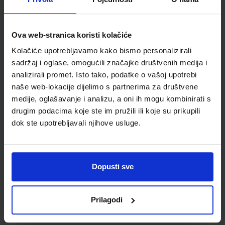
GEA 1; radna bilježnica za geografiju u petom razredu
Ova web-stranica koristi kolačiće
osnovne škole
Kolačiće upotrebljavamo kako bismo personalizirali
Autor(i):
Danijel Orešić Igor Tišma Ružica Vuk Alenka Bujan
Nakladnik:
ŠKOLSKA KNJIGA d.d.
Registarski broj ministarstva:
6018-
sadržaj i oglase, omogućili značajke društvenih medija i
DOM
analizirali promet. Isto tako, podatke o vašoj upotrebi
naše web-lokacije dijelimo s partnerima za društvene
SKU:
CIJENA:
556173
13,60 €
medije, oglašavanje i analizu, a oni ih mogu kombinirati s
ŠIFRA OMOTA:
500170
drugim podacima koje ste im pružili ili koje su prikupili
dok ste upotrebljavali njihove usluge.
Udžbenik
Omot
GEA 1; nastavni listići za samovrednovanje i razumijevanje
Dopusti sve
geografskih vještina
Autor(i):
Goran Dragičević
Nakladnik:
ŠKOLSKA KNJIGA d.d.
Registarski broj ministarstva:
Prilagodi
SKU:
CIJENA:
556521
12,00 €