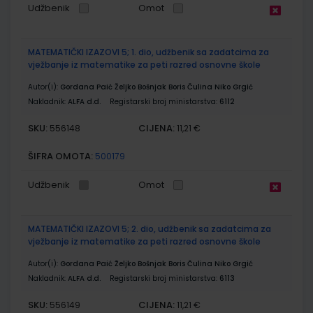
Udžbenik
Omot
MATEMATIČKI IZAZOVI 5; 1. dio, udžbenik sa zadatcima za
vježbanje iz matematike za peti razred osnovne škole
Autor(i):
Gordana Paić Željko Bošnjak Boris Čulina Niko Grgić
Nakladnik:
ALFA d.d.
Registarski broj ministarstva:
6112
SKU:
CIJENA:
556148
11,21 €
ŠIFRA OMOTA:
500179
Udžbenik
Omot
MATEMATIČKI IZAZOVI 5; 2. dio, udžbenik sa zadatcima za
vježbanje iz matematike za peti razred osnovne škole
Autor(i):
Gordana Paić Željko Bošnjak Boris Čulina Niko Grgić
Nakladnik:
ALFA d.d.
Registarski broj ministarstva:
6113
SKU:
CIJENA:
556149
11,21 €