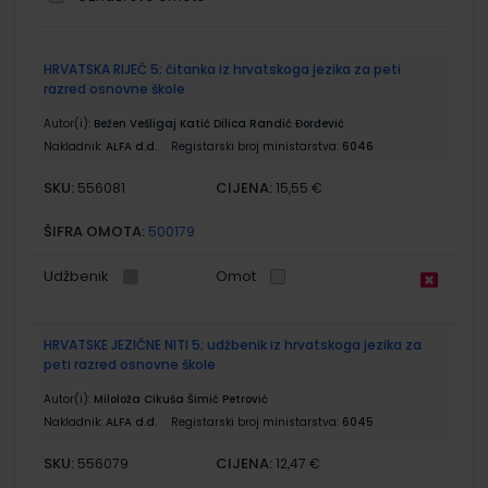
Grupirani
HRVATSKA RIJEČ 5; čitanka iz hrvatskoga jezika za peti
proizvodi
razred osnovne škole
Autor(i):
Bežen Vešligaj Katić Dilica Randić Đorđević
Nakladnik:
ALFA d.d.
Registarski broj ministarstva:
6046
SKU:
CIJENA:
556081
15,55 €
ŠIFRA OMOTA:
500179
Udžbenik
Omot
HRVATSKE JEZIČNE NITI 5; udžbenik iz hrvatskoga jezika za
peti razred osnovne škole
Autor(i):
Miloloža Cikuša Šimić Petrović
Nakladnik:
ALFA d.d.
Registarski broj ministarstva:
6045
SKU:
CIJENA:
556079
12,47 €