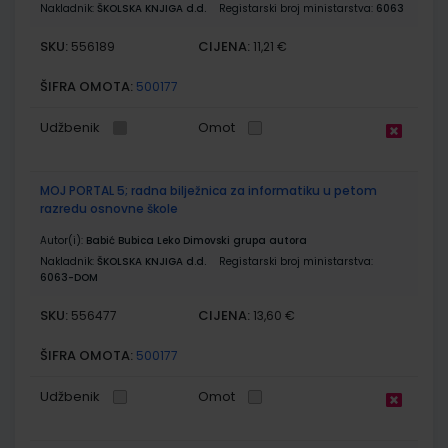
Nakladnik:
ŠKOLSKA KNJIGA d.d.
Registarski broj ministarstva:
6063
SKU:
CIJENA:
556189
11,21 €
ŠIFRA OMOTA:
500177
Udžbenik
Omot
MOJ PORTAL 5; radna bilježnica za informatiku u petom
razredu osnovne škole
Autor(i):
Babić Bubica Leko Dimovski grupa autora
Nakladnik:
ŠKOLSKA KNJIGA d.d.
Registarski broj ministarstva:
6063-DOM
SKU:
CIJENA:
556477
13,60 €
ŠIFRA OMOTA:
500177
Udžbenik
Omot