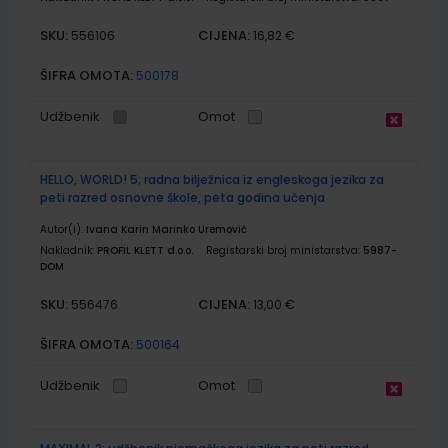
SKU:
CIJENA:
556106
16,82 €
ŠIFRA OMOTA:
500178
Udžbenik
Omot
HELLO, WORLD! 5; radna bilježnica iz engleskoga jezika za
peti razred osnovne škole, peta godina učenja
Autor(i):
Ivana Karin Marinko Uremović
Nakladnik:
PROFIL KLETT d.o.o.
Registarski broj ministarstva:
5987-
DOM
SKU:
CIJENA:
556476
13,00 €
ŠIFRA OMOTA:
500164
Udžbenik
Omot