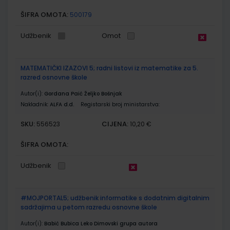
ŠIFRA OMOTA:
500179
Udžbenik
Omot
MATEMATIČKI IZAZOVI 5; radni listovi iz matematike za 5.
razred osnovne škole
Autor(i):
Gordana Paić Željko Bošnjak
Nakladnik:
ALFA d.d.
Registarski broj ministarstva:
SKU:
CIJENA:
556523
10,20 €
ŠIFRA OMOTA:
Udžbenik
#MOJPORTAL5; udžbenik informatike s dodatnim digitalnim
sadržajima u petom razredu osnovne škole
Autor(i):
Babić Bubica Leko Dimovski grupa autora