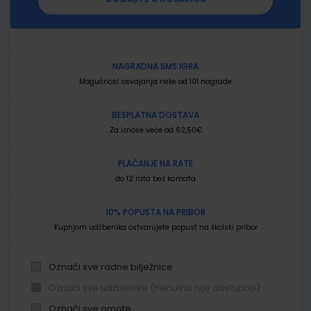
NAGRADNA SMS IGRA
Mogućnost osvajanja neke od 101 nagrade
BESPLATNA DOSTAVA
Za iznose veće od 62,50€
PLAĆANJE NA RATE
do 12 rata bez kamata
10% POPUSTA NA PRIBOR
Kupnjom udžbenika ostvarujete popust na školski pribor
Označi sve radne bilježnice
Označi sve udžbenike (trenutno nije dostupno)
Označi sve omote