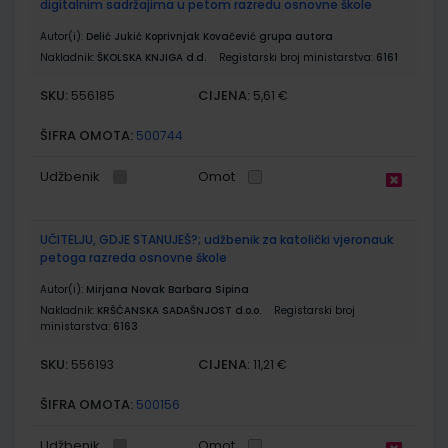
digitalnim sadržajima u petom razredu osnovne škole
Autor(i):
Delić Jukić Koprivnjak Kovačević grupa autora
Nakladnik:
ŠKOLSKA KNJIGA d.d.
Registarski broj ministarstva:
6161
SKU:
CIJENA:
556185
5,61 €
ŠIFRA OMOTA:
500744
Udžbenik
Omot
UČITELJU, GDJE STANUJEŠ?; udžbenik za katolički vjeronauk
petoga razreda osnovne škole
Autor(i):
Mirjana Novak Barbara Sipina
Nakladnik:
KRŠĆANSKA SADAŠNJOST d.o.o.
Registarski broj
ministarstva:
6163
SKU:
CIJENA:
556193
11,21 €
ŠIFRA OMOTA:
500156
Udžbenik
Omot