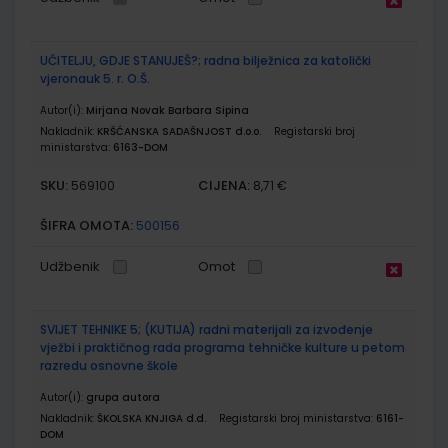
UČITELJU, GDJE STANUJEŠ?; radna bilježnica za katolički
vjeronauk 5. r. O.Š.
Autor(i):
Mirjana Novak Barbara Sipina
Nakladnik:
KRŠĆANSKA SADAŠNJOST d.o.o.
Registarski broj
ministarstva:
6163-DOM
SKU:
CIJENA:
569100
8,71 €
ŠIFRA OMOTA:
500156
Udžbenik
Omot
SVIJET TEHNIKE 5; (KUTIJA) radni materijali za izvođenje
vježbi i praktičnog rada programa tehničke kulture u petom
razredu osnovne škole
Autor(i):
grupa autora
Nakladnik:
ŠKOLSKA KNJIGA d.d.
Registarski broj ministarstva:
6161-
DOM