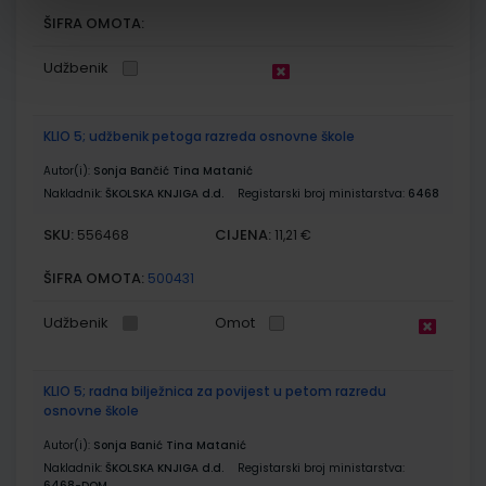
ŠIFRA OMOTA:
Udžbenik
KLIO 5; udžbenik petoga razreda osnovne škole
Autor(i):
Sonja Bančić Tina Matanić
Nakladnik:
ŠKOLSKA KNJIGA d.d.
Registarski broj ministarstva:
6468
SKU:
CIJENA:
556468
11,21 €
ŠIFRA OMOTA:
500431
Udžbenik
Omot
KLIO 5; radna bilježnica za povijest u petom razredu
osnovne škole
Autor(i):
Sonja Banić Tina Matanić
Nakladnik:
ŠKOLSKA KNJIGA d.d.
Registarski broj ministarstva:
6468-DOM