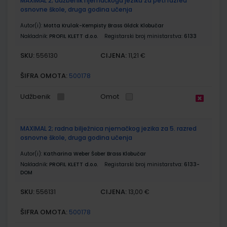
MAXIMAL 2; udžbenik njemačkoga jezika za peti razred
osnovne škole, druga godina učenja
Autor(i):
Motta Krulak-Kempisty Brass Glđck Klobučar
Nakladnik:
PROFIL KLETT d.o.o.
Registarski broj ministarstva:
6133
SKU:
CIJENA:
556130
11,21 €
ŠIFRA OMOTA:
500178
Udžbenik
Omot
MAXIMAL 2; radna bilježnica njemačkog jezika za 5. razred
osnovne škole, druga godina učenja
Autor(i):
Katharina Weber Šober Brass Klobučar
Nakladnik:
PROFIL KLETT d.o.o.
Registarski broj ministarstva:
6133-
DOM
SKU:
CIJENA:
556131
13,00 €
ŠIFRA OMOTA:
500178