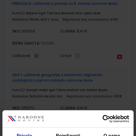
PRIRODA 5; udžbenik iz prirode za 5. razred osnovne škole
Autor(i):
Biljana Agić Tamara Banović Ana Lopac Groš
Nakladnik:
PROFIL KLETT d.o.o.
Registarski broj ministarstva:
6142
SKU:
CIJENA:
556159
8,41 €
ŠIFRA OMOTA:
500261
Udžbenik
Omot
GEA 1; udžbenik geografije s dodatnim digitalnim
sadržajima u petom razredu osnovne škole
Autor(i):
Danijel Orešić Igor Tišma Ružica Vuk Alenka Bujan
Nakladnik:
ŠKOLSKA KNJIGA d.d.
Registarski broj ministarstva:
6018
SKU:
CIJENA:
556172
8,41 €
ŠIFRA OMOTA:
500170
Udžbenik
Omot
Privola
Pojedinosti
O nama