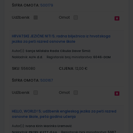
ŠIFRA OMOTA:
500179
Udžbenik
Omot
HRVATSKE JEZIČNE NITI 5; radna bilježnica iz hrvatskoga
jezika za peti razred osnovne škole
Autor(i):
Sanja Miloloža Rada Cikuša Davor Šimić
Nakladnik:
ALFA d.d.
Registarski broj ministarstva:
6046-DOM
SKU:
CIJENA:
556080
12,00 €
ŠIFRA OMOTA:
500167
Udžbenik
Omot
HELLO, WORLD! 5; udžbenik engleskog jezika za peti razred
osnovne škole, peta godina učenja
Autor(i):
Ivana Kirin Marinko Uremović
Nakladnik:
PROFIL KLETT d.o.o.
Registarski broj ministarstva:
5987