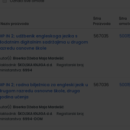
Označi sve omote
Šifra
Šifra
Naziv proizvoda
Proizvoda
omot
rupirani
roizvodi
DIP IN 2; udžbenik engleskoga jezika s
567035
5001
dodatnim digitalnim sadržajima u drugom
razredu osnovne škole
utor(i):
Biserka Džeba Maja Mardešić
Nakladnik:
ŠKOLSKA KNJIGA d.d.
Registarski broj
ministarstva:
6994
DIP IN 2; radna bilježnica za engleski jezik u
567036
5001
drugom razredu osnovne škole, druga
godina učenja
utor(i):
Biserka Džeba Maja Mardešić
Nakladnik:
ŠKOLSKA KNJIGA d.d.
Registarski broj
ministarstva:
6994-DOM