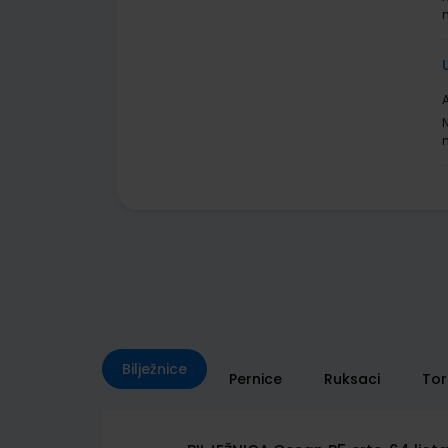
A
Bilježnice
Pernice
Ruksaci
To