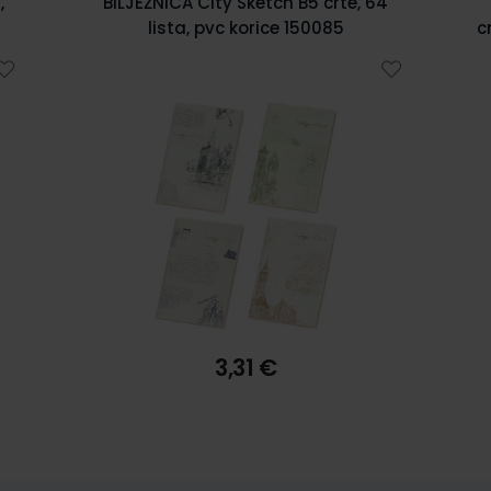
4
Bilježnica spiralna diktando 17x24
cm,tvrdi uvez, 120 listova, 70 gr papir
5902
7,55 €