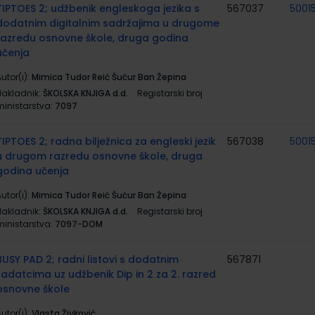
TIPTOES 2; udžbenik engleskoga jezika s
567037
5001
dodatnim digitalnim sadržajima u drugome
razredu osnovne škole, druga godina
učenja
utor(i):
Mimica Tudor Reić Šućur Ban Žepina
Nakladnik:
ŠKOLSKA KNJIGA d.d.
Registarski broj
ministarstva:
7097
TIPTOES 2; radna bilježnica za engleski jezik
567038
5001
u drugom razredu osnovne škole, druga
godina učenja
utor(i):
Mimica Tudor Reić Šućur Ban Žepina
Nakladnik:
ŠKOLSKA KNJIGA d.d.
Registarski broj
ministarstva:
7097-DOM
BUSY PAD 2; radni listovi s dodatnim
567871
zadatcima uz udžbenik Dip in 2 za 2. razred
osnovne škole
utor(i):
Vlasta Živković