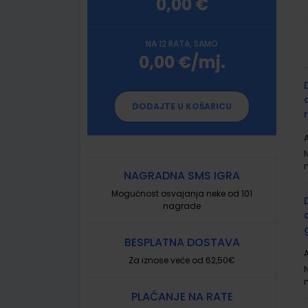
0,00 €
NA 12 RATA, SAMO
0,00 €/mj.
G
p
DODAJTE U KOŠARICU
A
NAGRADNA SMS IGRA
Mogućnost osvajanja neke od 101
nagrade
BESPLATNA DOSTAVA
A
Za iznose veće od 62,50€
PLAĆANJE NA RATE