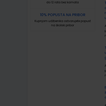
do 12 rata bez kamata
10% POPUSTA NA PRIBOR
Kupnjom udžbenika ostvarujete popust
na školski pribor
A
A
A