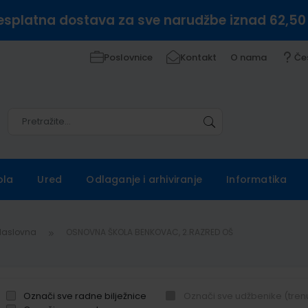
esplatna dostava za sve narudžbe iznad 62,50
Poslovnice
Kontakt
O nama
Če
Pretražite
Pretražite
ola
Ured
Odlaganje i arhiviranje
Informatika
Naslovna
OSNOVNA ŠKOLA BENKOVAC, 2.RAZRED OŠ
Označi sve radne bilježnice
Označi sve udžbenike (tren