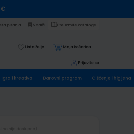
 €
sta pitanja
Vodiči
Preuzmite kataloge
Lista želja
Moja košarica
Prijavite se
Igra i kreativa
Darovni program
Čišćenje i higijena
utno nije dostupno)