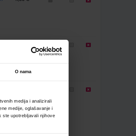
60
9,50 €
O nama
85
11,00 €
enih medija i analizirali
ene medije, oglašavanje i
k ste upotrebljavali njihove