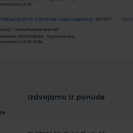
ministarstva:
6721
U PRIJATELJSTVU S BOGOM; radna bilježnica
567097
5002
utor(i):
Tihana Petković Ana Volf
Nakladnik:
GLAS KONCILA
Registarski broj
ministarstva:
6721-DOM
Izdvajamo iz ponude
rbe