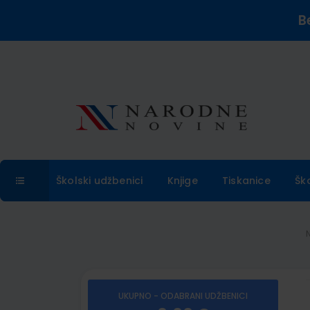
B
Školski udžbenici
Knjige
Tiskanice
Šk
UKUPNO - ODABRANI UDŽBENICI