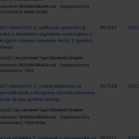
Nakladnik:
ŠKOLSKA KNJIGA d.d.
Registarski broj
ministarstva:
6994-DOM2
GUT GEMACHT! 2; udžbenik njemačkog
567047
5002
jezika s dodatnim digitalnim sadržajima u
drugom razredu osnovne škole, 2. godina
učenja
utor(i):
Lea Jambrek Topić Elizabeta Šnajder
Nakladnik:
ŠKOLSKA KNJIGA d.d.
Registarski broj
ministarstva:
7023
GUT GEMACHT! 2; radna bilježnica za
567048
5002
njemački jezik u drugome razredu osnovne
škole, druga godina učenja
utor(i):
Lea Jambrek Topić Elizabeta Šnajder
Nakladnik:
ŠKOLSKA KNJIGA d.d.
Registarski broj
ministarstva:
7023-DOM
MOJA DOMENA 2; udžbenik iz informatike za
567077
5001