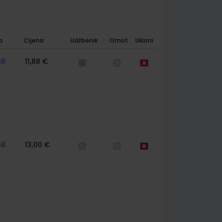
a
Cijena
Udžbenik
Omot
Ukloni
58
11,88 €
58
13,00 €