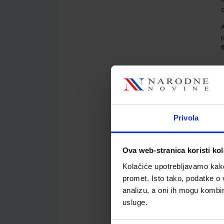
A
A
Privola
Ova web-stranica koristi kol
Kolačiće upotrebljavamo kako 
promet. Isto tako, podatke o 
A
analizu, a oni ih mogu kombini
K
usluge.