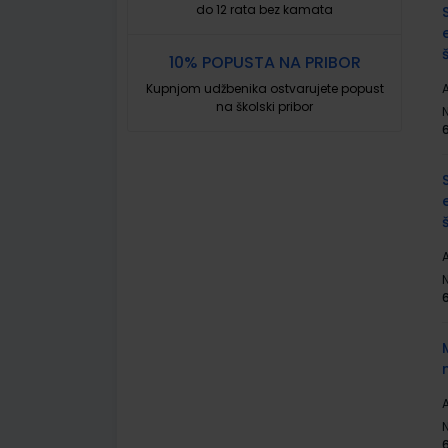
do 12 rata bez kamata
10% POPUSTA NA PRIBOR
Kupnjom udžbenika ostvarujete popust
A
na školski pribor
A
A