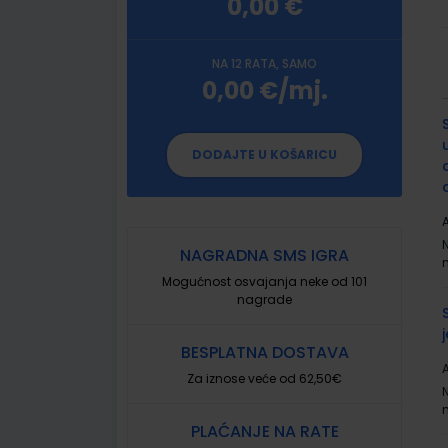
0,00 €
NA 12 RATA, SAMO
0,00 €/mj.
G
p
DODAJTE U KOŠARICU
A
NAGRADNA SMS IGRA
Mogućnost osvajanja neke od 101
nagrade
BESPLATNA DOSTAVA
A
Za iznose veće od 62,50€
PLAĆANJE NA RATE