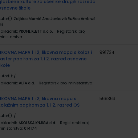
glazbene kulture za učenike drugih razreda
osnovne škole
utor(i):
Željkica Mamić Ana Janković Ružica Ambruš
iš
Nakladnik:
PROFIL KLETT d.o.o.
Registarski broj
ministarstva:
LIKOVNA MAPA 1 i 2; likovna mapa s kolaž i
991734
raster papirom za 1. i 2. razred osnovne
škole
utor(i):
/
Nakladnik:
ALFA d.d.
Registarski broj ministarstva:
LIKOVNA MAPA 1 i 2; likovna mapa s
569363
kolažnim papirom za 1. i 2. razred OŠ
utor(i):
/
Nakladnik:
ŠKOLSKA KNJIGA d.d.
Registarski broj
ministarstva:
014174