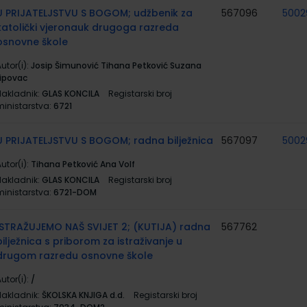
U PRIJATELJSTVU S BOGOM; udžbenik za
567096
5002
katolički vjeronauk drugoga razreda
osnovne škole
utor(i):
Josip Šimunović Tihana Petković Suzana
Lipovac
Nakladnik:
GLAS KONCILA
Registarski broj
ministarstva:
6721
U PRIJATELJSTVU S BOGOM; radna bilježnica
567097
5002
utor(i):
Tihana Petković Ana Volf
Nakladnik:
GLAS KONCILA
Registarski broj
ministarstva:
6721-DOM
ISTRAŽUJEMO NAŠ SVIJET 2; (KUTIJA) radna
567762
bilježnica s priborom za istraživanje u
drugom razredu osnovne škole
utor(i):
/
Nakladnik:
ŠKOLSKA KNJIGA d.d.
Registarski broj