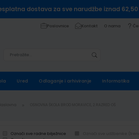
esplatna dostava za sve narudžbe iznad 62,50
Poslovnice
Kontakt
O nama
Če
Pretražite
Pretražite
ola
Ured
Odlaganje i arhiviranje
Informatika
Naslovna
OSNOVNA ŠKOLA BROD MORAVICE, 2.RAZRED OŠ
Označi sve radne bilježnice
Označi sve udžbenike (tren