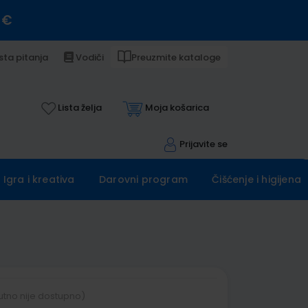
 €
sta pitanja
Vodiči
Preuzmite kataloge
Lista želja
Moja košarica
Prijavite se
Igra i kreativa
Darovni program
Čišćenje i higijena
utno nije dostupno)