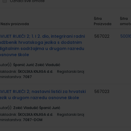
Označi sve omote
Šifra
Šifra
Naziv proizvoda
Proizvoda
omot
rupirani
roizvodi
SVIJET RIJEČI 2; 1. I 2. dio, integrirani radni
567022
50016
udžbenik hrvatskoga jezika s dodatnim
digitalnim sadržajima u drugom razredu
osnovne škole
utor(i):
Španić Jurić Zokić Vladušić
Nakladnik:
ŠKOLSKA KNJIGA d.d.
Registarski broj
ministarstva:
7087
SVIJET RIJEČI 2; nastavni listići za hrvatski
567023
jezik u drugom razredu osnovne škole
utor(i):
Zokić Vladušić Španić Jurić
Nakladnik:
ŠKOLSKA KNJIGA d.d.
Registarski broj
ministarstva:
7087-DOM