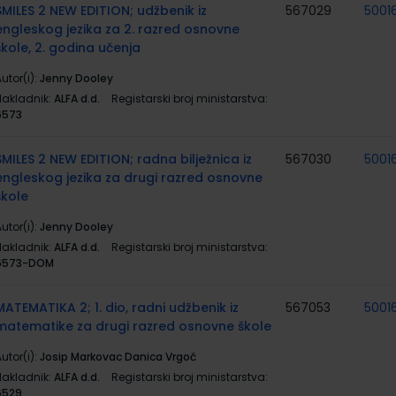
SMILES 2 NEW EDITION; udžbenik iz
567029
5001
engleskog jezika za 2. razred osnovne
škole, 2. godina učenja
utor(i):
Jenny Dooley
Nakladnik:
ALFA d.d.
Registarski broj ministarstva:
6573
SMILES 2 NEW EDITION; radna bilježnica iz
567030
5001
engleskog jezika za drugi razred osnovne
škole
utor(i):
Jenny Dooley
Nakladnik:
ALFA d.d.
Registarski broj ministarstva:
6573-DOM
MATEMATIKA 2; 1. dio, radni udžbenik iz
567053
5001
matematike za drugi razred osnovne škole
utor(i):
Josip Markovac Danica Vrgoč
Nakladnik:
ALFA d.d.
Registarski broj ministarstva:
6529