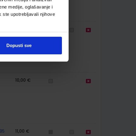
ene medije, oglašavanje i
k ste upotrebljavali njihove
39
11,00 €
Dopusti sve
10,00 €
85
11,00 €