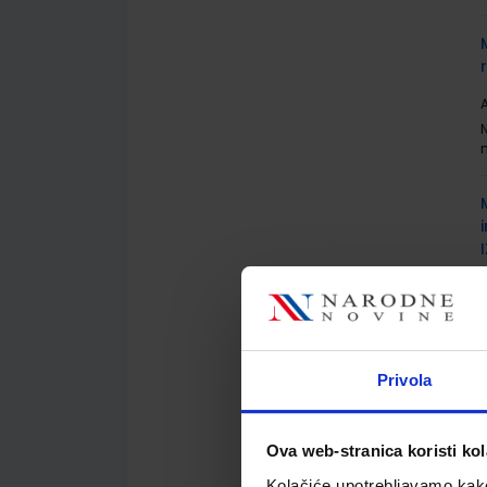
A
A
Privola
Ova web-stranica koristi kol
Kolačiće upotrebljavamo kako 