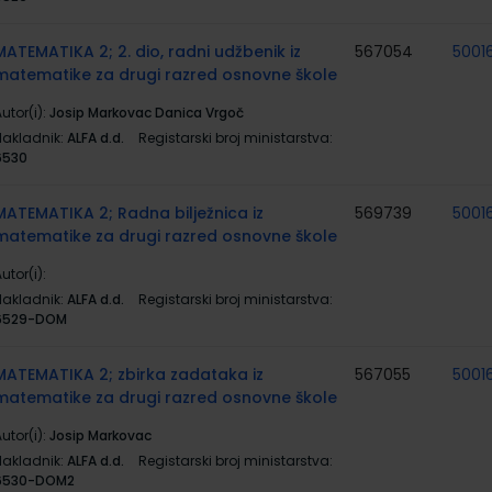
MATEMATIKA 2; 2. dio, radni udžbenik iz
567054
5001
matematike za drugi razred osnovne škole
utor(i):
Josip Markovac Danica Vrgoč
Nakladnik:
ALFA d.d.
Registarski broj ministarstva:
6530
MATEMATIKA 2; Radna bilježnica iz
569739
5001
matematike za drugi razred osnovne škole
utor(i):
Nakladnik:
ALFA d.d.
Registarski broj ministarstva:
6529-DOM
MATEMATIKA 2; zbirka zadataka iz
567055
5001
matematike za drugi razred osnovne škole
utor(i):
Josip Markovac
Nakladnik:
ALFA d.d.
Registarski broj ministarstva:
6530-DOM2