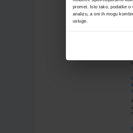
A
promet. Isto tako, podatke o 
analizu, a oni ih mogu kombini
usluge.
A
A