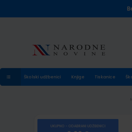
B
Školski udžbenici
Knjige
Tiskanice
Šk
UKUPNO - ODABRANI UDŽBENICI