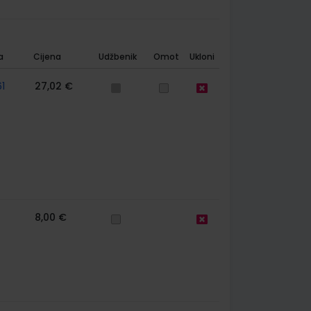
a
Cijena
Udžbenik
Omot
Ukloni
1
27,02 €
8,00 €