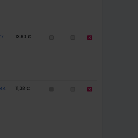
77
13,60 €
744
11,08 €