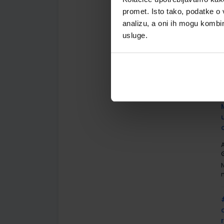
promet. Isto tako, podatke o 
analizu, a oni ih mogu kombini
usluge.
A
R
A