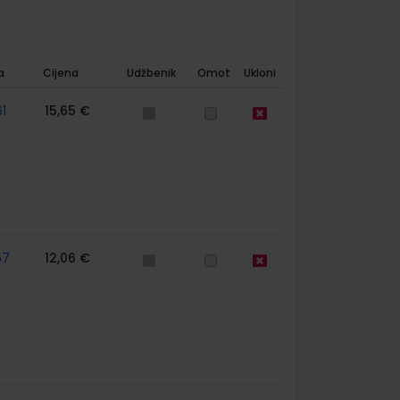
a
Cijena
Udžbenik
Omot
Ukloni
1
15,65 €
57
12,06 €