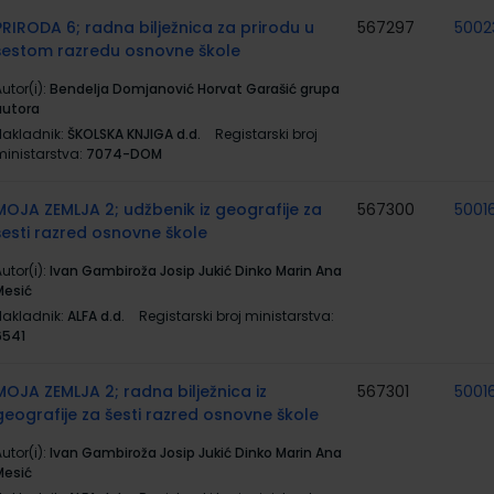
PRIRODA 6; radna bilježnica za prirodu u
567297
5002
šestom razredu osnovne škole
utor(i):
Bendelja Domjanović Horvat Garašić grupa
autora
Nakladnik:
ŠKOLSKA KNJIGA d.d.
Registarski broj
ministarstva:
7074-DOM
MOJA ZEMLJA 2; udžbenik iz geografije za
567300
5001
šesti razred osnovne škole
utor(i):
Ivan Gambiroža Josip Jukić Dinko Marin Ana
Mesić
Nakladnik:
ALFA d.d.
Registarski broj ministarstva:
6541
MOJA ZEMLJA 2; radna bilježnica iz
567301
5001
geografije za šesti razred osnovne škole
utor(i):
Ivan Gambiroža Josip Jukić Dinko Marin Ana
Mesić