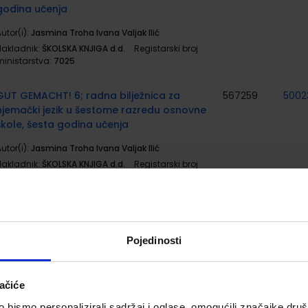
godina učenja
utor(i):
Jasmina Troha Ivana Valjak Ilić
Nakladnik:
ŠKOLSKA KNJIGA d.d.
Registarski broj
ministarstva:
7025
GUT GEMACHT! 6; radna bilježnica za
567259
5002
njemački jezik u šestome razredu osnovne
škole, šesta godina učenja
utor(i):
Jasmina Troha Ivana Valjak Ilić
Nakladnik:
ŠKOLSKA KNJIGA d.d.
Registarski broj
ministarstva:
7025-DOM
MERCI! 2; udžbenik za francuski jezik, 6.
567269
5002
razred osnovne škole, 3. godina učenja, 2.
strani jezik
Pojedinosti
utor(i):
Adrien Payet Isabel Rubio Emile Ruiz
Nakladnik:
PROFIL KLETT d.o.o.
Registarski broj
ačiće
ministarstva:
6895
bismo personalizirali sadržaj i oglase, omogućili značajke društv