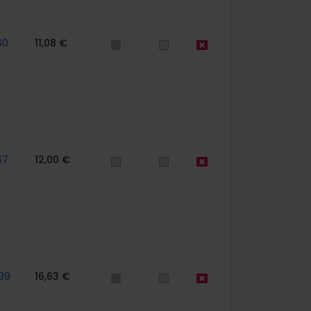
60
11,08 €
67
12,00 €
39
16,63 €