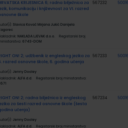
HRVATSKA KRIJESNICA 6; radna bilježnica za
567232
50016
jezik, komunikaciju i književnost za VI. razred
osnovne škole
utor(i):
Slavica Kovač Mirjana Jukić Danijela
Zagorec
Nakladnik:
NAKLADA LJEVAK d.o.o.
Registarski broj
ministarstva:
6743-DOM
RIGHT ON! 2; udžbenik iz engleskog jezika za
567233
5001
6. razred osnovne škole, 6. godina učenja
utor(i):
Jenny Dooley
Nakladnik:
ALFA d.d.
Registarski broj ministarstva:
6571
RIGHT ON! 2; radna bilježnica iz engleskog
567234
5001
jezika za šesti razred osnovne škole (šesta
godina učenja)
utor(i):
Jenny Dooley
Nakladnik:
ALFA d.d.
Registarski broj ministarstva: