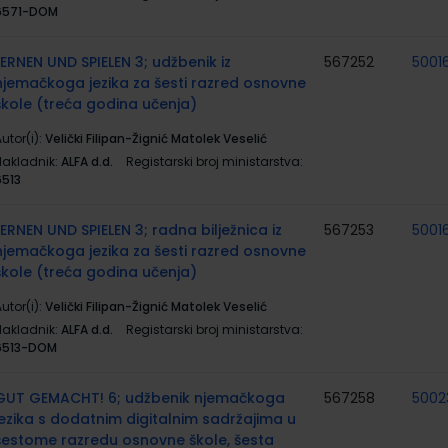
6571-DOM
LERNEN UND SPIELEN 3; udžbenik iz
567252
5001
njemačkoga jezika za šesti razred osnovne
škole (treća godina učenja)
utor(i):
Velički Filipan-Žignić Matolek Veselić
Nakladnik:
ALFA d.d.
Registarski broj ministarstva:
6513
LERNEN UND SPIELEN 3; radna bilježnica iz
567253
5001
njemačkoga jezika za šesti razred osnovne
škole (treća godina učenja)
utor(i):
Velički Filipan-Žignić Matolek Veselić
Nakladnik:
ALFA d.d.
Registarski broj ministarstva:
6513-DOM
GUT GEMACHT! 6; udžbenik njemačkoga
567258
5002
jezika s dodatnim digitalnim sadržajima u
šestome razredu osnovne škole, šesta