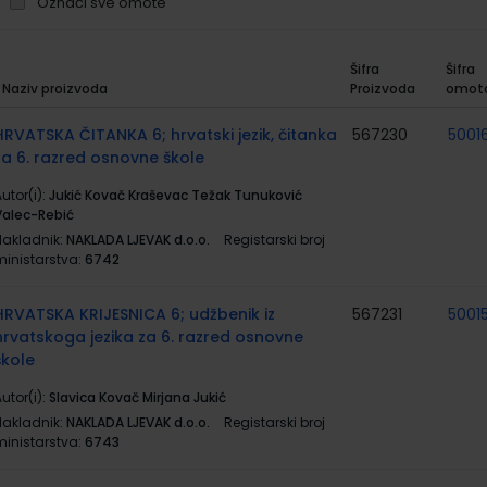
Označi sve omote
Šifra
Šifra
Naziv proizvoda
Proizvoda
omot
rupirani
roizvodi
HRVATSKA ČITANKA 6; hrvatski jezik, čitanka
567230
50016
za 6. razred osnovne škole
utor(i):
Jukić Kovač Kraševac Težak Tunuković
Valec-Rebić
Nakladnik:
NAKLADA LJEVAK d.o.o.
Registarski broj
ministarstva:
6742
HRVATSKA KRIJESNICA 6; udžbenik iz
567231
5001
hrvatskoga jezika za 6. razred osnovne
škole
utor(i):
Slavica Kovač Mirjana Jukić
Nakladnik:
NAKLADA LJEVAK d.o.o.
Registarski broj
ministarstva:
6743