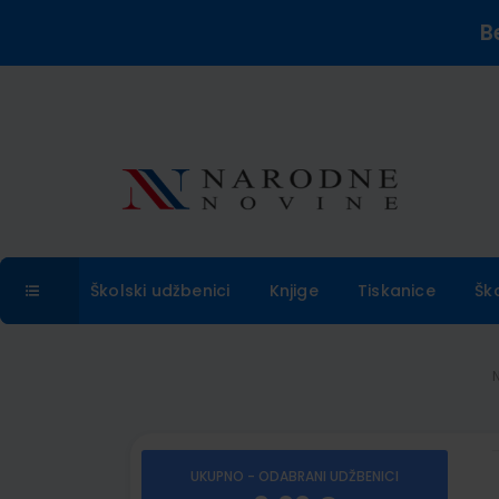
B
Školski udžbenici
Knjige
Tiskanice
Šk
UKUPNO - ODABRANI UDŽBENICI