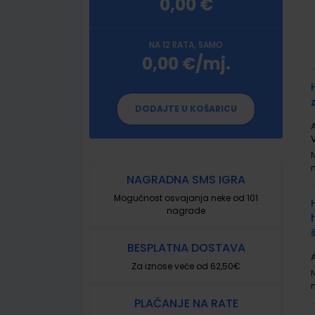
0,00 €
NA 12 RATA, SAMO
0,00 €/mj.
G
p
DODAJTE U KOŠARICU
A
NAGRADNA SMS IGRA
Mogućnost osvajanja neke od 101
nagrade
BESPLATNA DOSTAVA
A
Za iznose veće od 62,50€
PLAĆANJE NA RATE