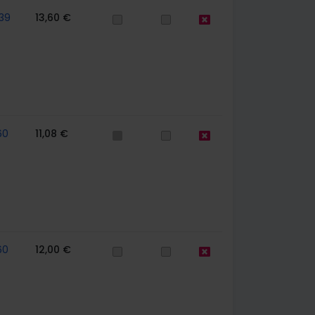
39
13,60 €
60
11,08 €
60
12,00 €