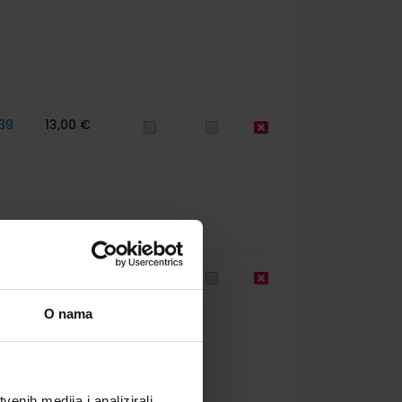
39
13,00 €
99
11,08 €
O nama
enih medija i analizirali