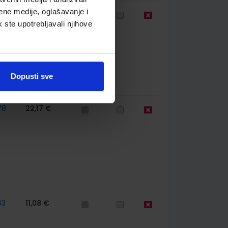
ene medije, oglašavanje i
99
13,00 €
k ste upotrebljavali njihove
Dopusti sve
78
22,17 €
63
11,08 €