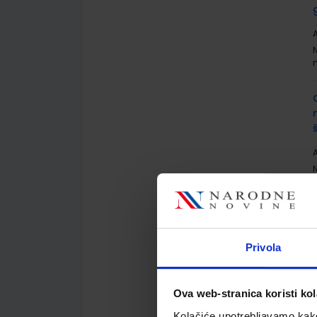
A
A
Privola
A
Ova web-stranica koristi kol
Kolačiće upotrebljavamo kako 