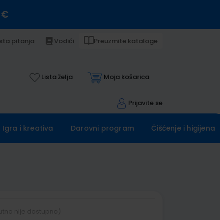
 €
sta pitanja
Vodiči
Preuzmite kataloge
Lista želja
Moja košarica
Prijavite se
Igra i kreativa
Darovni program
Čišćenje i higijena
utno nije dostupno)