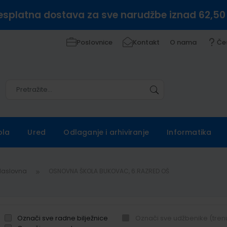
esplatna dostava za sve narudžbe iznad 62,50
Poslovnice
Kontakt
O nama
Če
Pretražite
Pretražite
ola
Ured
Odlaganje i arhiviranje
Informatika
Naslovna
OSNOVNA ŠKOLA BUKOVAC, 6.RAZRED OŠ
Označi sve radne bilježnice
Označi sve udžbenike (tren