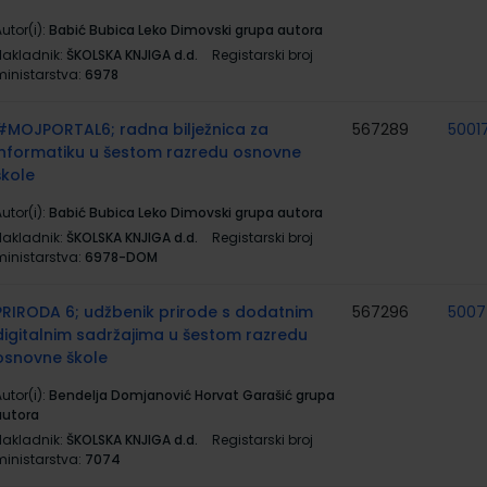
utor(i):
Babić Bubica Leko Dimovski grupa autora
Nakladnik:
ŠKOLSKA KNJIGA d.d.
Registarski broj
ministarstva:
6978
#MOJPORTAL6; radna bilježnica za
567289
5001
informatiku u šestom razredu osnovne
škole
utor(i):
Babić Bubica Leko Dimovski grupa autora
Nakladnik:
ŠKOLSKA KNJIGA d.d.
Registarski broj
ministarstva:
6978-DOM
PRIRODA 6; udžbenik prirode s dodatnim
567296
500
digitalnim sadržajima u šestom razredu
osnovne škole
utor(i):
Bendelja Domjanović Horvat Garašić grupa
autora
Nakladnik:
ŠKOLSKA KNJIGA d.d.
Registarski broj
ministarstva:
7074