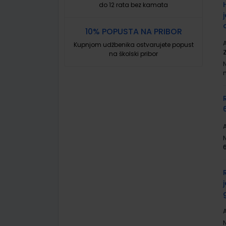
do 12 rata bez kamata
10% POPUSTA NA PRIBOR
A
Kupnjom udžbenika ostvarujete popust
na školski pribor
A
A