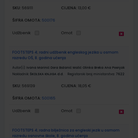
SKU:
CIJENA:
569111
13,00 €
ŠIFRA OMOTA:
500176
Udžbenik
Omot
FOOTSTEPS 4; radni udžbenik engleskog jezika u osmom
razredu OŠ, 8. godina učenja
Autor(i):
Ivana Marinić Dora Božanić Malić Olinka Breka Ana Posnjak
Nakladnik:
ŠKOLSKA KNJIGA d.d.
Registarski broj ministarstva:
7622
SKU:
CIJENA:
569139
18,05 €
ŠIFRA OMOTA:
500165
Udžbenik
Omot
FOOTSTEPS 4; radna bilježnica za engleski jezik u osmom
razredu osnovne škole, 8. godina učenja