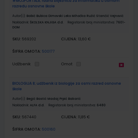
#MOJPORTAL8; radna bilježnica za informatiku u osmom
razredu osnovne škole
Autor(i):
Babić Bubica Dimovski Leko Mihočka Ružić Stančić Vejnović
Nakladnik:
ŠKOLSKA KNJIGA d.d.
Registarski broj ministarstva:
7601-
DOM
SKU:
CIJENA:
569202
13,60 €
ŠIFRA OMOTA:
500177
Udžbenik
Omot
BIOLOGIJA 8; udžbenik iz biologije za osmi razred osnovne
škole
Autor(i):
Begić Bastić Madaj Prpić Bakarić
Nakladnik:
ALFA d.d.
Registarski broj ministarstva:
6480
SKU:
CIJENA:
567440
11,85 €
ŠIFRA OMOTA:
500160