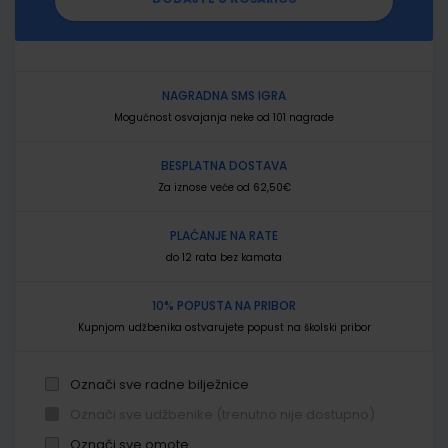
NAGRADNA SMS IGRA
Mogućnost osvajanja neke od 101 nagrade
BESPLATNA DOSTAVA
Za iznose veće od 62,50€
PLAĆANJE NA RATE
do 12 rata bez kamata
10% POPUSTA NA PRIBOR
Kupnjom udžbenika ostvarujete popust na školski pribor
Označi sve radne bilježnice
Označi sve udžbenike (trenutno nije dostupno)
Označi sve omote