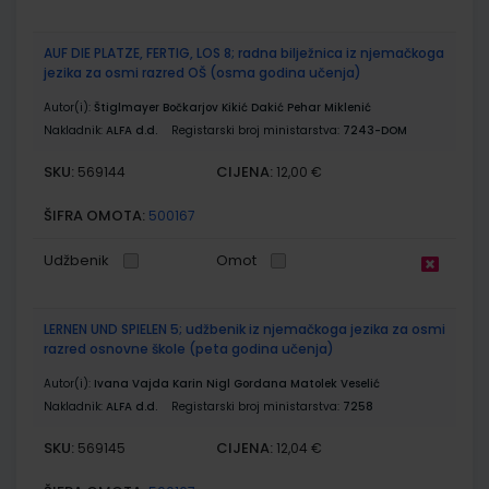
AUF DIE PLATZE, FERTIG, LOS 8; radna bilježnica iz njemačkoga
jezika za osmi razred OŠ (osma godina učenja)
Autor(i):
Štiglmayer Bočkarjov Kikić Dakić Pehar Miklenić
Nakladnik:
ALFA d.d.
Registarski broj ministarstva:
7243-DOM
SKU:
CIJENA:
569144
12,00 €
ŠIFRA OMOTA:
500167
Udžbenik
Omot
LERNEN UND SPIELEN 5; udžbenik iz njemačkoga jezika za osmi
razred osnovne škole (peta godina učenja)
Autor(i):
Ivana Vajda Karin Nigl Gordana Matolek Veselić
Nakladnik:
ALFA d.d.
Registarski broj ministarstva:
7258
SKU:
CIJENA:
569145
12,04 €