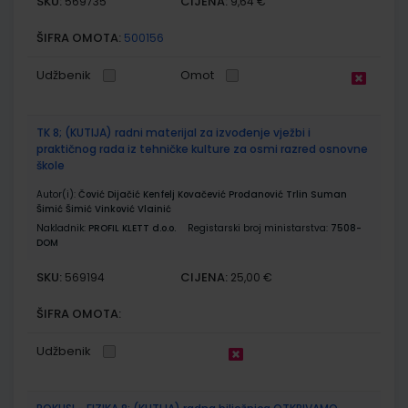
SKU:
CIJENA:
569735
9,64 €
ŠIFRA OMOTA:
500156
Udžbenik
Omot
TK 8; (KUTIJA) radni materijal za izvođenje vježbi i
praktičnog rada iz tehničke kulture za osmi razred osnovne
škole
Autor(i):
Čović Dijačić Kenfelj Kovačević Prodanović Trlin Suman
Šimić Šimić Vinković Vlainić
Nakladnik:
PROFIL KLETT d.o.o.
Registarski broj ministarstva:
7508-
DOM
SKU:
CIJENA:
569194
25,00 €
ŠIFRA OMOTA:
Udžbenik