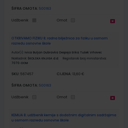
ŠIFRA OMOTA:
500163
Udžbenik
Omot
OTKRIVAMO FIZIKU 8; radna bilježnica za fiziku u osmom
razredu osnovne škole
Autor(i):
Ivica Buljan Dubravka Despoja Erika Tušek Vrhovec
Nakladnik:
ŠKOLSKA KNJIGA d.d.
Registarski broj ministarstva:
7070-DOM
SKU:
CIJENA:
567457
13,60 €
ŠIFRA OMOTA:
500163
Udžbenik
Omot
KEMIJA 8; udžbenik kemije s dodatnim digitalnim sadržajima
u osmom razredu osnovne škole