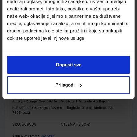
sadržaj i oglase, omogućili značajke društvenih medija i
GEA 4; udžbenik za geografiju u osmom razredu OŠ s
analizirali promet. Isto tako, podatke o vašoj upotrebi
dodatnim digitalnim sadržajima
naše web-lokacije dijelimo s partnerima za društvene
medije, oglašavanje i analizu, a oni ih mogu kombinirati s
Autor(i):
Danijel Orešić Igor Tišma Ružica Vuk Alenka Bujan
Nakladnik:
ŠKOLSKA KNJIGA d.d.
Registarski broj ministarstva:
7625
drugim podacima koje ste im pružili ili koje su prikupili
dok ste upotrebljavali njihove usluge.
SKU:
CIJENA:
569175
12,04 €
ŠIFRA OMOTA:
500175
Dopusti sve
Udžbenik
Omot
Prilagodi
GEA 4; radna bilježnica za geografiju u osmom razredu OŠ s
dodatnim digitalnim sadržajima
Autor(i):
Danijel Orešić Ružica Vuk Igor Tišma Alenka Bujan
Nakladnik:
ŠKOLSKA KNJIGA d.d.
Registarski broj ministarstva:
7625-DOM
SKU:
CIJENA:
569509
13,60 €
ŠIFRA OMOTA:
500175