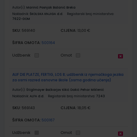
Autor(i):
Marinić Posnjak Božanić Breka
Nakladnik:
ŠKOLSKA KNJIGA d.d.
Registarski broj ministarstva:
7622-DOM
SKU:
CIJENA:
569140
13,00 €
ŠIFRA OMOTA:
500164
Udžbenik
Omot
AUF DIE PLATZE, FERTIG, LOS 8; udžbenik iz njemačkoga jezika
za osmi razred osnovne škole (osma godina učenja)
Autor(i):
Štiglmayer Bočkarjov Kikić Dakić Pehar Miklenić
Nakladnik:
ALFA d.d.
Registarski broj ministarstva:
7243
SKU:
CIJENA:
569143
18,05 €
ŠIFRA OMOTA:
500167
Udžbenik
Omot