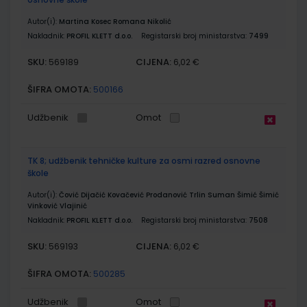
Autor(i):
Martina Kosec Romana Nikolić
Nakladnik:
PROFIL KLETT d.o.o.
Registarski broj ministarstva:
7499
SKU:
CIJENA:
569189
6,02 €
ŠIFRA OMOTA:
500166
Udžbenik
Omot
TK 8; udžbenik tehničke kulture za osmi razred osnovne
škole
Autor(i):
Čović Dijačić Kovačević Prodanović Trlin Suman Šimić Šimić
Vinković Vlajinić
Nakladnik:
PROFIL KLETT d.o.o.
Registarski broj ministarstva:
7508
SKU:
CIJENA:
569193
6,02 €
ŠIFRA OMOTA:
500285
Udžbenik
Omot