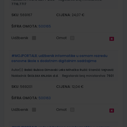
7716;7717
SKU:
CIJENA:
569167
24,07 €
ŠIFRA OMOTA:
500165
Udžbenik
Omot
#MOJPORTAL8; udžbenik informatike u osmom razredu
osnovne škole s dodatnim digitalnim sadržajima
Autor(i):
Babić Bubica Dimovski Leko Mihočka Ružić Stančić Vejnović
Nakladnik:
ŠKOLSKA KNJIGA d.d.
Registarski broj ministarstva:
7601
SKU:
CIJENA:
569201
12,04 €
ŠIFRA OMOTA:
500163
Udžbenik
Omot