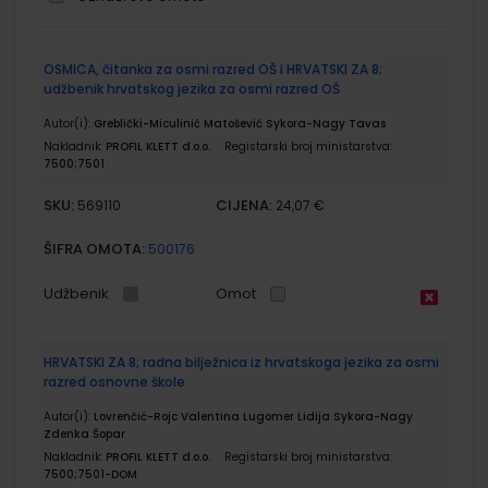
Grupirani
OSMICA, čitanka za osmi razred OŠ i HRVATSKI ZA 8;
proizvodi
udžbenik hrvatskog jezika za osmi razred OŠ
Autor(i):
Greblički-Miculinić Matošević Sykora-Nagy Tavas
Nakladnik:
PROFIL KLETT d.o.o.
Registarski broj ministarstva:
7500;7501
SKU:
CIJENA:
569110
24,07 €
ŠIFRA OMOTA:
500176
Udžbenik
Omot
HRVATSKI ZA 8; radna bilježnica iz hrvatskoga jezika za osmi
razred osnovne škole
Autor(i):
Lovrenčić-Rojc Valentina Lugomer Lidija Sykora-Nagy
Zdenka Šopar
Nakladnik:
PROFIL KLETT d.o.o.
Registarski broj ministarstva:
7500;7501-DOM