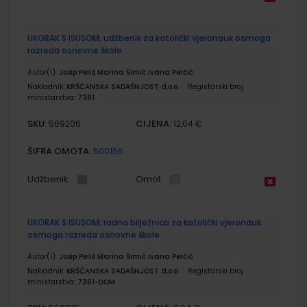
UKORAK S ISUSOM; udžbenik za katolički vjeronauk osmoga
razreda osnovne škole
Autor(i):
Josip Periš Marina Šimić Ivana Perčić
Nakladnik:
KRŠĆANSKA SADAŠNJOST d.o.o.
Registarski broj
ministarstva:
7361
SKU:
CIJENA:
569206
12,04 €
ŠIFRA OMOTA:
500156
Udžbenik
Omot
UKORAK S ISUSOM; radna bilježnica za katolički vjeronauk
osmoga razreda osnovne škole
Autor(i):
Josip Periš Marina Šimić Ivana Perčić
Nakladnik:
KRŠĆANSKA SADAŠNJOST d.o.o.
Registarski broj
ministarstva:
7361-DOM