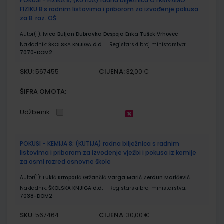
POKUSI - FIZIKA 8; (KUTIJA) radna bilježnica OTKRIVAMO
FIZIKU 8 s radnim listovima i priborom za izvođenje pokusa
za 8. raz. OŠ
Autor(i):
Ivica Buljan Dubravka Despoja Erika Tušek Vrhovec
Nakladnik:
ŠKOLSKA KNJIGA d.d.
Registarski broj ministarstva:
7070-DOM2
SKU:
CIJENA:
567455
32,00 €
ŠIFRA OMOTA:
Udžbenik
POKUSI - KEMIJA 8; (KUTIJA) radna bilježnica s radnim
listovima i priborom za izvođenje vježbi i pokusa iz kemije
za osmi razred osnovne škole
Autor(i):
Lukić Krmpotić Gržančić Varga Marić Zerdun Maričević
Nakladnik:
ŠKOLSKA KNJIGA d.d.
Registarski broj ministarstva:
7038-DOM2
SKU:
CIJENA:
567464
30,00 €