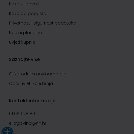
Kako kupovati
Kako do popusta
Privatnost i sigurnost podataka
Načini plaćanja
Uvjeti kupnje
Saznajte više
O Narodnim novinama d.d.
Opći uvjeti korištenja
Kontakt informacije
01 650 28 80
e-trgovina@nn.hr