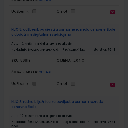
Udžbenik
Omot
KLIO 8; udžbenik povijesti u osmome razredu osnovne škole
s dodatnim digitalnim sadržajima
Autor(i):
Krešimir Erdelja Igor Stojaković
Nakladnik:
ŠKOLSKA KNJIGA d.d.
Registarski broj ministarstva:
7641
SKU:
CIJENA:
569181
12,04 €
ŠIFRA OMOTA:
500431
Udžbenik
Omot
KLIO 8; radna bilježnica za povijest u osmom razredu
osnovne škole
Autor(i):
Krešimir Erdelja Igor Stojaković
Nakladnik:
ŠKOLSKA KNJIGA d.d.
Registarski broj ministarstva:
7641-
DOM