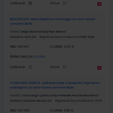
Udžbenik
Omot
BIOLOGIJA 8; radna bilježnica iz biologije za osmi razred
osnovne škole
Autor(i):
Begić Bastić Madaj Prpić Bakarić
Nakladnik:
ALFA d.d.
Registarski broj ministarstva:
6480-DOM
SKU:
CIJENA:
567441
12,00 €
ŠIFRA OMOTA:
500160
Udžbenik
Omot
OTKRIVAMO FIZIKU 8; udžbenik fizike s dodatnim digitalnim
sadržajima za osmi razred osnovne škole
Autor(i):
Jasna Bagić Ljubičić Sonja Prelovšek Peroš Branka Milotić
Nakladnik:
ŠKOLSKA KNJIGA d.d.
Registarski broj ministarstva:
7070
SKU:
CIJENA:
567456
11,85 €