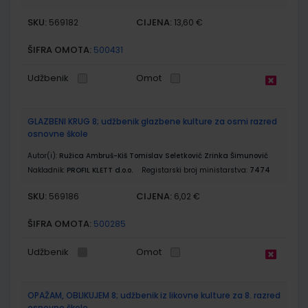
SKU:
CIJENA:
569182
13,60 €
ŠIFRA OMOTA:
500431
Udžbenik
Omot
GLAZBENI KRUG 8; udžbenik glazbene kulture za osmi razred
osnovne škole
Autor(i):
Ružica Ambruš-Kiš Tomislav Seletković Zrinka Šimunović
Nakladnik:
PROFIL KLETT d.o.o.
Registarski broj ministarstva:
7474
SKU:
CIJENA:
569186
6,02 €
ŠIFRA OMOTA:
500285
Udžbenik
Omot
OPAŽAM, OBLIKUJEM 8; udžbenik iz likovne kulture za 8. razred
osnovne škole