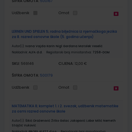
ŠIFRA OMOTA:
500167
Udžbenik
Omot
LERNEN UND SPIELEN 5; radna bilježnica iz njemačkoga jezika
za 8. razred osnovne škole (5. godina učenja)
Autor(i):
Ivana Vajda Karin Nigl Gordana Matolek Veselić
Nakladnik:
ALFA d.d.
Registarski broj ministarstva:
7258-DOM
SKU:
CIJENA:
569146
12,00 €
ŠIFRA OMOTA:
500179
Udžbenik
Omot
MATEMATIKA 8; komplet 1. i 2. svezak, udžbenik matematike
za osmi razred osnovne škole
Autor(i):
Šikić Draženović Žitko Golac Jakopović Lobor Milić Nemeth
Stajčić Vuković
Nakladnik:
PROFIL KLETT d.o.o.
Registarski broj ministarstva: