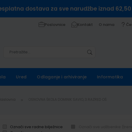
esplatna dostava za sve narudžbe iznad 62,50
Poslovnice
Kontakt
O nama
Če
Pretražite
Pretražite
ola
Ured
Odlaganje i arhiviranje
Informatika
Naslovna
OSNOVNA ŠKOLA DOMINIK SAVIO, 3.RAZRED OŠ
Označi sve radne bilježnice
Označi sve udžbenike (tren