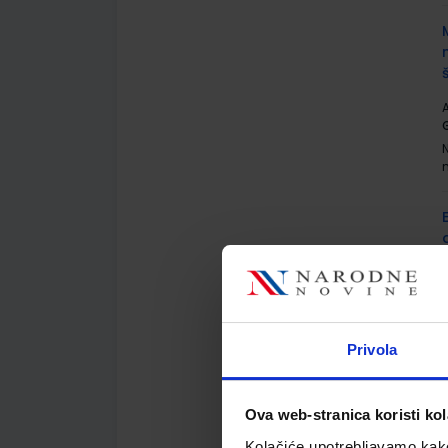
A
G
A
Privola
Ova web-stranica koristi kol
Kolačiće upotrebljavamo kako 