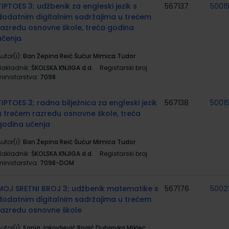
TIPTOES 3; udžbenik za engleski jezik s
567137
5001
dodatnim digitalnim sadržajima u trećem
razredu osnovne škole, treća godina
učenja
utor(i):
Ban Žepina Reić Šućur Mimica Tudor
Nakladnik:
ŠKOLSKA KNJIGA d.d.
Registarski broj
ministarstva:
7098
TIPTOES 3; radna bilježnica za engleski jezik
567138
5001
u trećem razredu osnovne škole, treća
godina učenja
utor(i):
Ban Žepina Reić Šućur Mimica Tudor
Nakladnik:
ŠKOLSKA KNJIGA d.d.
Registarski broj
ministarstva:
7098-DOM
MOJ SRETNI BROJ 3; udžbenik matematike s
567176
5002
dodatnim digitalnim sadržajima u trećem
razredu osnovne škole
utor(i):
Sanja Jakovljević Rogić Dubravka Miklec