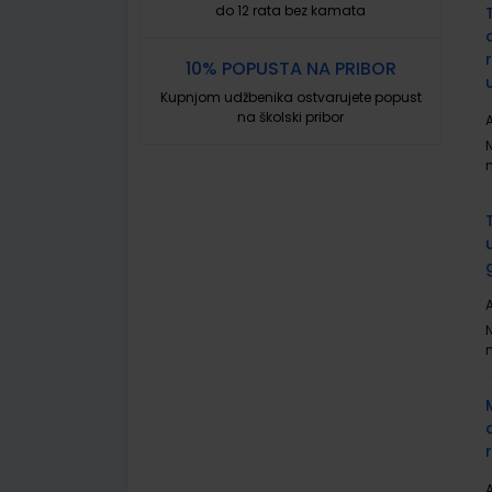
do 12 rata bez kamata
10% POPUSTA NA PRIBOR
Kupnjom udžbenika ostvarujete popust
na školski pribor
A
A
A