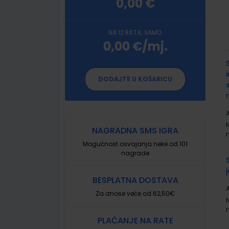
0,00 €
NA 12 RATA, SAMO
0,00 €/mj.
G
p
DODAJTE U KOŠARICU
A
NAGRADNA SMS IGRA
Mogućnost osvajanja neke od 101
nagrade
BESPLATNA DOSTAVA
A
Za iznose veće od 62,50€
PLAĆANJE NA RATE