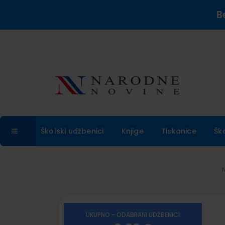
B
Školski udžbenici
Knjige
Tiskanice
Šk
UKUPNO - ODABRANI UDŽBENICI