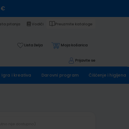
 €
sta pitanja
Vodiči
Preuzmite kataloge
Lista želja
Moja košarica
Prijavite se
Igra i kreativa
Darovni program
Čišćenje i higijena
utno nije dostupno)