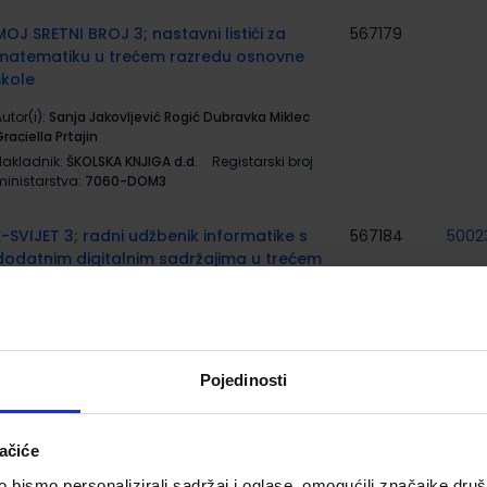
MOJ SRETNI BROJ 3; nastavni listići za
567179
matematiku u trećem razredu osnovne
škole
utor(i):
Sanja Jakovljević Rogić Dubravka Miklec
raciella Prtajin
Nakladnik:
ŠKOLSKA KNJIGA d.d.
Registarski broj
ministarstva:
7060-DOM3
E-SVIJET 3; radni udžbenik informatike s
567184
5002
dodatnim digitalnim sadržajima u trećem
razredu osnovne škole
utor(i):
Blagus Ljubić Klemše Flisar Odorčić Ružić
Mihočka
Nakladnik:
ŠKOLSKA KNJIGA d.d.
Registarski broj
Pojedinosti
ministarstva:
7003
E-SVIJET 3; radna bilježnica informatike u
567185
5007
ačiće
trećem razredu osnovne škole
bismo personalizirali sadržaj i oglase, omogućili značajke društv