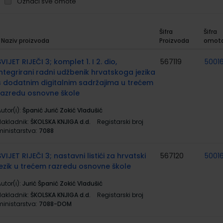
Označi sve omote
Šifra
Šifra
Naziv proizvoda
Proizvoda
omot
rupirani
roizvodi
SVIJET RIJEČI 3; komplet 1. I 2. dio,
567119
50016
integrirani radni udžbenik hrvatskoga jezika
s dodatnim digitalnim sadržajima u trećem
razredu osnovne škole
utor(i):
Španić Jurić Zokić Vladušić
Nakladnik:
ŠKOLSKA KNJIGA d.d.
Registarski broj
ministarstva:
7088
SVIJET RIJEČI 3; nastavni listići za hrvatski
567120
50016
jezik u trećem razredu osnovne škole
utor(i):
Jurić Španić Zokić Vladušić
Nakladnik:
ŠKOLSKA KNJIGA d.d.
Registarski broj
ministarstva:
7088-DOM