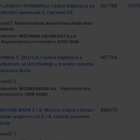
U LJUBAVI I POMIRENJU; radna bilježnica za
567758
5001
katolički vjeronauk 3. razreda OŠ
utor(i):
Tihana Petković Ana Volf Ivica Pažin Ante
Pavlović
Nakladnik:
KRŠĆANSKA SADAŠNJOST d.o.o.
Registarski broj ministarstva:
6700-DOM
EUREKA 3; (KUTIJA) radna bilježnica s
567764
priborom za istraživanje u trećem razredu
osnovne škole
utor(i):
/
Nakladnik:
ŠKOLSKA KNJIGA d.d.
Registarski broj
ministarstva:
7008-DOM2
LIKOVNA MAPA 3 i 4; likovna mapa s kolaž i
993473
raster papirom za 3. i 4. razred osnovne
škole
utor(i):
/