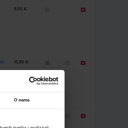
9,50 €
39
10,80 €
O nama
44
11,50 €
enih medija i analizirali