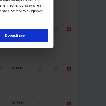
ene medije, oglašavanje i
k ste upotrebljavali njihove
39
10,80 €
Dopusti sve
39
11,00 €
10,00 €