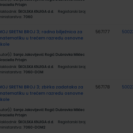
raciella Prtajin
Nakladnik:
ŠKOLSKA KNJIGA d.d.
Registarski broj
ministarstva:
7060
MOJ SRETNI BROJ 3; radna bilježnica za
567177
5002
matematiku u trećem razredu osnovne
škole
utor(i):
Sanja Jakovljević Rogić Dubravka Miklec
raciella Prtajin
Nakladnik:
ŠKOLSKA KNJIGA d.d.
Registarski broj
ministarstva:
7060-DOM
MOJ SRETNI BROJ 3; zbirka zadataka za
567178
5002
matematiku u trećem razredu osnovne
škole
utor(i):
Sanja Jakovljević Rogić Dubravka Miklec
raciella Prtajin
Nakladnik:
ŠKOLSKA KNJIGA d.d.
Registarski broj
ministarstva:
7060-DOM2