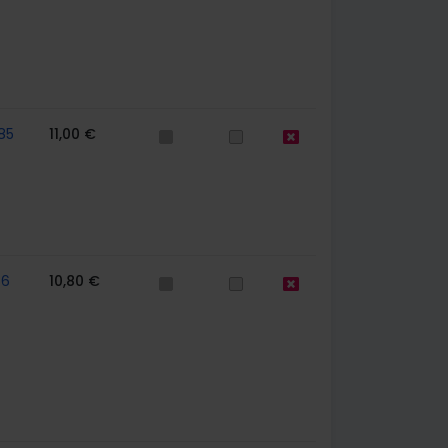
85
11,00 €
56
10,80 €