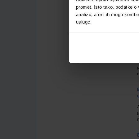
A
promet. Isto tako, podatke o 
analizu, a oni ih mogu kombini
usluge.
A
A