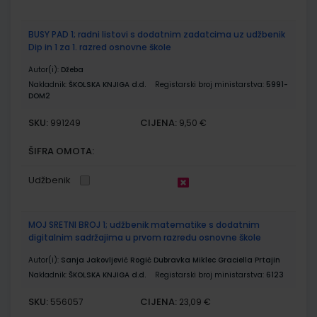
BUSY PAD 1; radni listovi s dodatnim zadatcima uz udžbenik
Dip in 1 za 1. razred osnovne škole
Autor(i):
Džeba
Nakladnik:
ŠKOLSKA KNJIGA d.d.
Registarski broj ministarstva:
5991-
DOM2
SKU:
CIJENA:
991249
9,50 €
ŠIFRA OMOTA:
Udžbenik
MOJ SRETNI BROJ 1; udžbenik matematike s dodatnim
digitalnim sadržajima u prvom razredu osnovne škole
Autor(i):
Sanja Jakovljević Rogić Dubravka Miklec Graciella Prtajin
Nakladnik:
ŠKOLSKA KNJIGA d.d.
Registarski broj ministarstva:
6123
SKU:
CIJENA:
556057
23,09 €