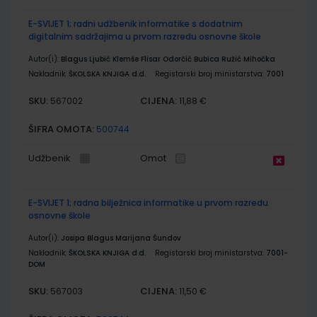
E-SVIJET 1; radni udžbenik informatike s dodatnim
digitalnim sadržajima u prvom razredu osnovne škole
Autor(i):
Blagus Ljubić Klemše Flisar Odorčić Bubica Ružić Mihočka
Nakladnik:
ŠKOLSKA KNJIGA d.d.
Registarski broj ministarstva:
7001
SKU:
CIJENA:
567002
11,88 €
ŠIFRA OMOTA:
500744
Udžbenik
Omot
E-SVIJET 1; radna bilježnica informatike u prvom razredu
osnovne škole
Autor(i):
Josipa Blagus Marijana Šundov
Nakladnik:
ŠKOLSKA KNJIGA d.d.
Registarski broj ministarstva:
7001-
DOM
SKU:
CIJENA:
567003
11,50 €