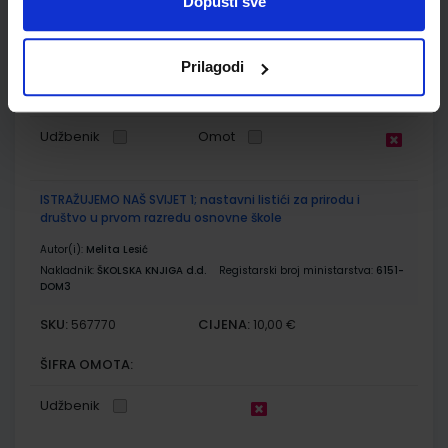
Dopusti sve
Nakladnik:
ŠKOLSKA KNJIGA d.d.
Registarski broj ministarstva:
6151-
DOM
SKU:
CIJENA:
556071
11,00 €
Prilagodi
ŠIFRA OMOTA:
500239
Udžbenik
Omot
ISTRAŽUJEMO NAŠ SVIJET 1; nastavni listići za prirodu i
društvo u prvom razredu osnovne škole
Autor(i):
Melita Lesić
Nakladnik:
ŠKOLSKA KNJIGA d.d.
Registarski broj ministarstva:
6151-
DOM3
SKU:
CIJENA:
567770
10,00 €
ŠIFRA OMOTA:
Udžbenik