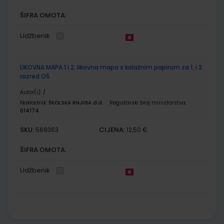
ŠIFRA OMOTA:
Udžbenik
LIKOVNA MAPA 1 i 2; likovna mapa s kolažnim papirom za 1. i 2.
razred OŠ
Autor(i):
/
Nakladnik:
ŠKOLSKA KNJIGA d.d.
Registarski broj ministarstva:
014174
SKU:
CIJENA:
569363
12,50 €
ŠIFRA OMOTA:
Udžbenik