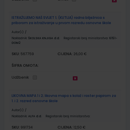
ISTRAŽUJEMO NAŠ SVIJET 1; (KUTIJA) radna bilježnica s
priborom za istraživanje u prvom razredu osnovne škole
Autor(i):
/
Nakladnik:
ŠKOLSKA KNJIGA d.d.
Registarski broj ministarstva:
6151-
DOM2
SKU:
CIJENA:
567759
26,00 €
ŠIFRA OMOTA:
Udžbenik
LIKOVNA MAPA 1 i 2; likovna mapa s kolaž i raster papirom za
1. i 2. razred osnovne škole
Autor(i):
/
Nakladnik:
ALFA d.d.
Registarski broj ministarstva:
SKU:
CIJENA:
991734
12,50 €