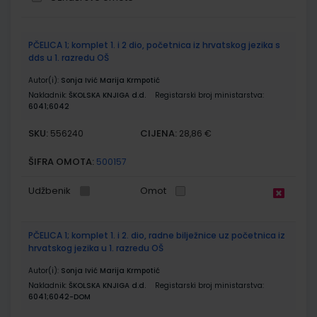
Grupirani
PČELICA 1; komplet 1. i 2 dio, početnica iz hrvatskog jezika s
proizvodi
dds u 1. razredu OŠ
Autor(i):
Sonja Ivić Marija Krmpotić
Nakladnik:
ŠKOLSKA KNJIGA d.d.
Registarski broj ministarstva:
6041;6042
SKU:
CIJENA:
556240
28,86 €
ŠIFRA OMOTA:
500157
Udžbenik
Omot
PČELICA 1; komplet 1. i 2. dio, radne bilježnice uz početnica iz
hrvatskog jezika u 1. razredu OŠ
Autor(i):
Sonja Ivić Marija Krmpotić
Nakladnik:
ŠKOLSKA KNJIGA d.d.
Registarski broj ministarstva:
6041;6042-DOM