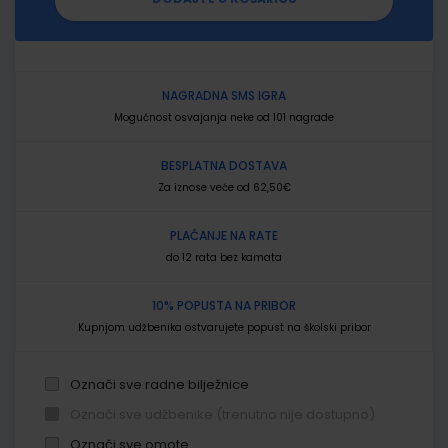
NAGRADNA SMS IGRA
Mogućnost osvajanja neke od 101 nagrade
BESPLATNA DOSTAVA
Za iznose veće od 62,50€
PLAĆANJE NA RATE
do 12 rata bez kamata
10% POPUSTA NA PRIBOR
Kupnjom udžbenika ostvarujete popust na školski pribor
Označi sve radne bilježnice
Označi sve udžbenike (trenutno nije dostupno)
Označi sve omote