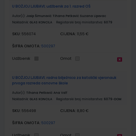
U BOŽJOJ LJUBAVI; udžbenik za 1. razred OŠ
Autor(i):
Josip Šimunović Tihana Petković Suzana Lipovac
Nakladnik:
GLAS KONCILA
Registarski broj ministarstva:
6079
SKU:
CIJENA:
556074
11,55 €
ŠIFRA OMOTA:
500297
Udžbenik
Omot
U BOŽJOJ LJUBAVI; radna bilježnica za katolički vjeronauk
prvoga razreda osnovne škole
Autor(i):
Tihana Petković Ana Volf
Nakladnik:
GLAS KONCILA
Registarski broj ministarstva:
6079-DOM
SKU:
CIJENA:
556498
8,80 €
ŠIFRA OMOTA:
500297
Udžbenik
Omot