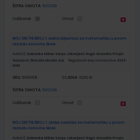
ŠIFRA OMOTA:
500239
Udžbenik
Omot
MOJ SRETNI BROJ 1; radna bilježnica za matematiku u prvom
razredu osnovne škole
Autor(i):
Dubravka Miklec Sanja Jakovljević Rogić Graciella Prtajin
Nakladnik:
ŠKOLSKA KNJIGA d.d.
Registarski broj ministarstva:
6123-
DOM
SKU:
CIJENA:
556058
10,50 €
ŠIFRA OMOTA:
500239
Udžbenik
Omot
MOJ SRETNI BROJ 1; zbirka zadatka za matematiku u prvom
razredu osnovne škole
Autor(i):
Dubravka Miklec Sanja Jakovljević Rogić Graciella Prtajin