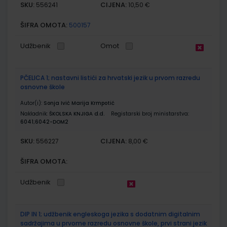
SKU:
CIJENA:
556241
10,50 €
ŠIFRA OMOTA:
500157
Udžbenik
Omot
PČELICA 1; nastavni listići za hrvatski jezik u prvom razredu
osnovne škole
Autor(i):
Sonja Ivić Marija Krmpotić
Nakladnik:
ŠKOLSKA KNJIGA d.d.
Registarski broj ministarstva:
6041;6042-DOM2
SKU:
CIJENA:
556227
8,00 €
ŠIFRA OMOTA:
Udžbenik
DIP IN 1; udžbenik engleskoga jezika s dodatnim digitalnim
sadržajima u prvome razredu osnovne škole, prvi strani jezik