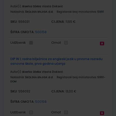
Autor(i):
Biserka Džeba Vlasta Živković
Nakladnik:
ŠKOLSKA KNJIGA d.d.
Registarski broj ministarstva:
5991
SKU:
CIJENA:
556031
11,55 €
ŠIFRA OMOTA:
500158
Udžbenik
Omot
DIP IN 1; radna bilježnica za engleski jezik u prvome razredu
osnovne škole, prva godina učenja
Autor(i):
Biserka Džeba Vlasta Živković
Nakladnik:
ŠKOLSKA KNJIGA d.d.
Registarski broj ministarstva:
5991-
DOM
SKU:
CIJENA:
556032
13,00 €
ŠIFRA OMOTA:
500158
Udžbenik
Omot