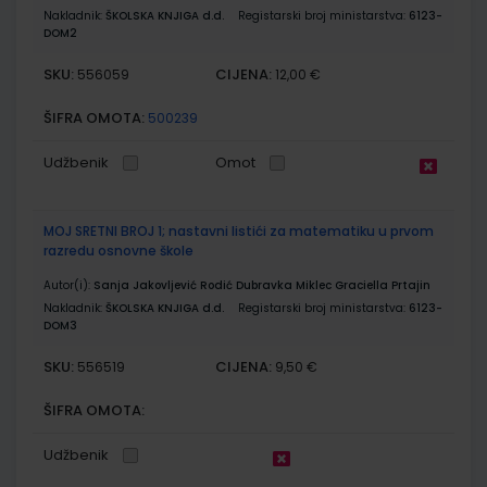
Nakladnik:
ŠKOLSKA KNJIGA d.d.
Registarski broj ministarstva:
6123-
DOM2
SKU:
CIJENA:
556059
12,00 €
ŠIFRA OMOTA:
500239
Udžbenik
Omot
MOJ SRETNI BROJ 1; nastavni listići za matematiku u prvom
razredu osnovne škole
Autor(i):
Sanja Jakovljević Rodić Dubravka Miklec Graciella Prtajin
Nakladnik:
ŠKOLSKA KNJIGA d.d.
Registarski broj ministarstva:
6123-
DOM3
SKU:
CIJENA:
556519
9,50 €
ŠIFRA OMOTA:
Udžbenik