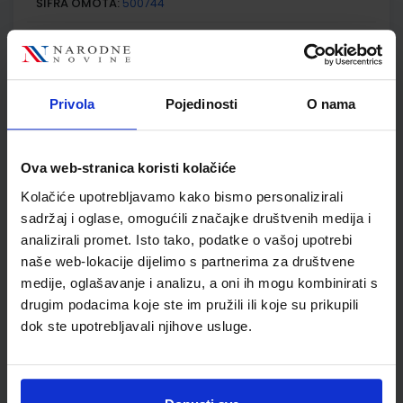
ŠIFRA OMOTA:
500744
Udžbenik
Omot
ISTRAŽUJEMO NAŠ SVIJET 1; udžbenik prirode i društva s
Privola
Pojedinosti
O nama
dodatnim digitalnim sadržajima u prvom razredu osnovne
škole
Autor(i):
Alena Letina Tamara Kisovar Ivanda Ivan De Zan
Ova web-stranica koristi kolačiće
Nakladnik:
ŠKOLSKA KNJIGA d.d.
Registarski broj ministarstva:
6151
Kolačiće upotrebljavamo kako bismo personalizirali
SKU:
CIJENA:
556070
11,55 €
sadržaj i oglase, omogućili značajke društvenih medija i
analizirali promet. Isto tako, podatke o vašoj upotrebi
ŠIFRA OMOTA:
500239
naše web-lokacije dijelimo s partnerima za društvene
medije, oglašavanje i analizu, a oni ih mogu kombinirati s
Udžbenik
Omot
drugim podacima koje ste im pružili ili koje su prikupili
dok ste upotrebljavali njihove usluge.
ISTRAŽUJEMO NAŠ SVIJET 1; radna bilježnica za prirodu i
društvo u prvom razredu osnovne škole
Autor(i):
Alena Letina Tamara Kisovar Ivanda Ivan De Zan