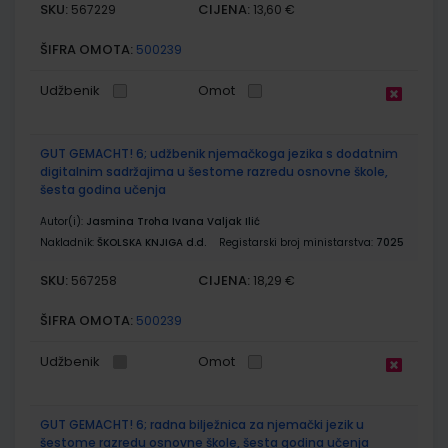
SKU:
CIJENA:
567229
13,60 €
ŠIFRA OMOTA:
500239
Udžbenik
Omot
GUT GEMACHT! 6; udžbenik njemačkoga jezika s dodatnim
digitalnim sadržajima u šestome razredu osnovne škole,
šesta godina učenja
Autor(i):
Jasmina Troha Ivana Valjak Ilić
Nakladnik:
ŠKOLSKA KNJIGA d.d.
Registarski broj ministarstva:
7025
SKU:
CIJENA:
567258
18,29 €
ŠIFRA OMOTA:
500239
Udžbenik
Omot
GUT GEMACHT! 6; radna bilježnica za njemački jezik u
šestome razredu osnovne škole, šesta godina učenja