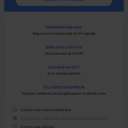
NAGRADNA SMS IGRA
Mogućnost osvajanja neke od 101 nagrade
BESPLATNA DOSTAVA
Za iznose veće od 62,50€
PLAĆANJE NA RATE
do 12 rata bez kamata
10% POPUSTA NA PRIBOR
Kupnjom udžbenika ostvarujete popust na školski pribor
Označi sve radne bilježnice
Označi sve udžbenike (trenutno nije dostupno)
Označi sve omote