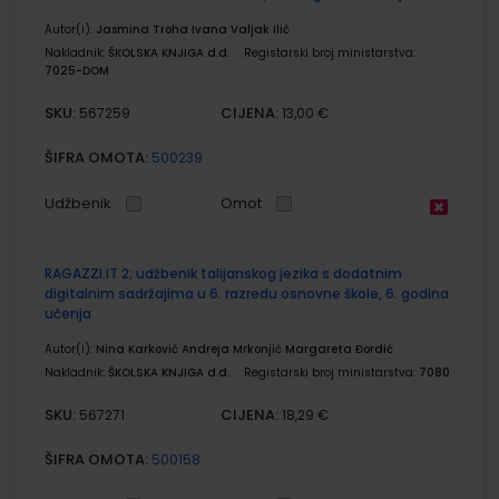
Autor(i):
Jasmina Troha Ivana Valjak Ilić
Nakladnik:
ŠKOLSKA KNJIGA d.d.
Registarski broj ministarstva:
7025-DOM
SKU:
CIJENA:
567259
13,00 €
ŠIFRA OMOTA:
500239
Udžbenik
Omot
RAGAZZI.IT 2; udžbenik talijanskog jezika s dodatnim
digitalnim sadržajima u 6. razredu osnovne škole, 6. godina
učenja
Autor(i):
Nina Karković Andreja Mrkonjić Margareta Đordić
Nakladnik:
ŠKOLSKA KNJIGA d.d.
Registarski broj ministarstva:
7080
SKU:
CIJENA:
567271
18,29 €
ŠIFRA OMOTA:
500158