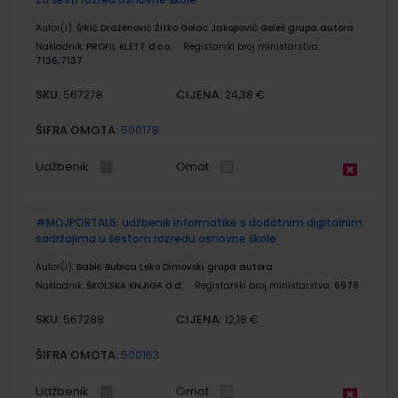
Autor(i):
Šikić Draženović Žitko Golac Jakopović Goleš grupa autora
Nakladnik:
PROFIL KLETT d.o.o.
Registarski broj ministarstva:
7136;7137
SKU:
CIJENA:
567278
24,38 €
ŠIFRA OMOTA:
500178
Udžbenik
Omot
#MOJPORTAL6; udžbenik informatike s dodatnim digitalnim
sadržajima u šestom razredu osnovne škole
Autor(i):
Babić Bubica Leko Dimovski grupa autora
Nakladnik:
ŠKOLSKA KNJIGA d.d.
Registarski broj ministarstva:
6978
SKU:
CIJENA:
567288
12,18 €
ŠIFRA OMOTA:
500163
Udžbenik
Omot