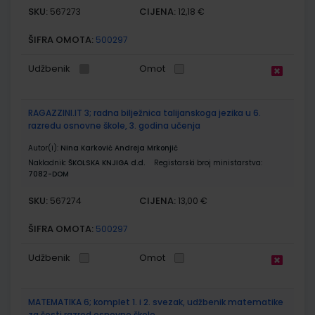
SKU:
CIJENA:
567273
12,18 €
ŠIFRA OMOTA:
500297
Udžbenik
Omot
RAGAZZINI.IT 3; radna bilježnica talijanskoga jezika u 6.
razredu osnovne škole, 3. godina učenja
Autor(i):
Nina Karković Andreja Mrkonjić
Nakladnik:
ŠKOLSKA KNJIGA d.d.
Registarski broj ministarstva:
7082-DOM
SKU:
CIJENA:
567274
13,00 €
ŠIFRA OMOTA:
500297
Udžbenik
Omot
MATEMATIKA 6; komplet 1. i 2. svezak, udžbenik matematike
za šesti razred osnovne škole