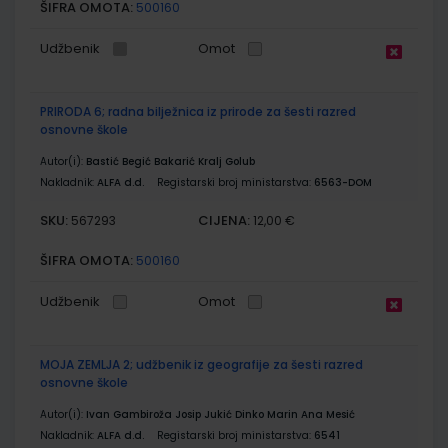
ŠIFRA OMOTA:
500160
Udžbenik
Omot
PRIRODA 6; radna bilježnica iz prirode za šesti razred
osnovne škole
Autor(i):
Bastić Begić Bakarić Kralj Golub
Nakladnik:
ALFA d.d.
Registarski broj ministarstva:
6563-DOM
SKU:
CIJENA:
567293
12,00 €
ŠIFRA OMOTA:
500160
Udžbenik
Omot
MOJA ZEMLJA 2; udžbenik iz geografije za šesti razred
osnovne škole
Autor(i):
Ivan Gambiroža Josip Jukić Dinko Marin Ana Mesić
Nakladnik:
ALFA d.d.
Registarski broj ministarstva:
6541