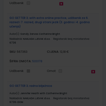
Udžbenik
GO GETTER 3; with extra online practice, udžbenik za 6.
razred i 7. razred, drugi strani jezik (3. godina i 4. godina
učenja)
Autor(i):
Sandy Zervas Catherine Bright
Nakladnik:
NAKLADA LJEVAK d.o.o.
Registarski broj ministarstva:
6736
SKU:
CIJENA:
567363
12,18 €
ŠIFRA OMOTA:
500178
Udžbenik
Omot
GO GETTER 3; radna bilježnica
Autor(i):
Jennifer Heath with Catherine Bright
Nakladnik:
NAKLADA LJEVAK d.o.o.
Registarski broj ministarstva:
6736-DOM