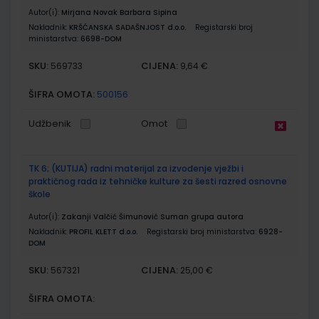
Autor(i):
Mirjana Novak Barbara Sipina
Nakladnik:
KRŠĆANSKA SADAŠNJOST d.o.o.
Registarski broj
ministarstva:
6698-DOM
SKU:
CIJENA:
569733
9,64 €
ŠIFRA OMOTA:
500156
Udžbenik
Omot
TK 6; (KUTIJA) radni materijal za izvođenje vježbi i
praktičnog rada iz tehničke kulture za šesti razred osnovne
škole
Autor(i):
Zakanji Valčić Šimunović Suman grupa autora
Nakladnik:
PROFIL KLETT d.o.o.
Registarski broj ministarstva:
6928-
DOM
SKU:
CIJENA:
567321
25,00 €
ŠIFRA OMOTA: