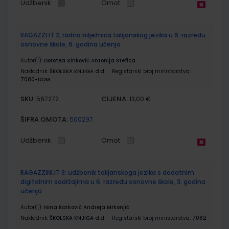
Udžbenik
Omot
RAGAZZI.IT 2; radna bilježnica talijanskog jezika u 6. razredu
osnovne škole, 6. godina učenja
Autor(i):
Dorotea Sinković Antonija Štefica
Nakladnik:
ŠKOLSKA KNJIGA d.d.
Registarski broj ministarstva:
7080-DOM
SKU:
CIJENA:
567272
13,00 €
ŠIFRA OMOTA:
500297
Udžbenik
Omot
RAGAZZINI.IT 3; udžbenik talijanskoga jezika s dodatnim
digitalnim sadržajima u 6. razredu osnovne škole, 3. godina
učenja
Autor(i):
Nina Karković Andreja Mrkonjić
Nakladnik:
ŠKOLSKA KNJIGA d.d.
Registarski broj ministarstva:
7082