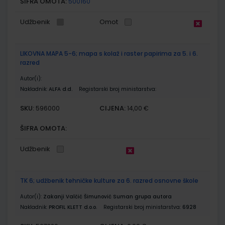
ŠIFRA OMOTA:
500160
Udžbenik
Omot
LIKOVNA MAPA 5-6; mapa s kolaž i raster papirima za 5. i 6.
razred
Autor(i):
Nakladnik:
ALFA d.d.
Registarski broj ministarstva:
SKU:
CIJENA:
596000
14,00 €
ŠIFRA OMOTA:
Udžbenik
TK 6; udžbenik tehničke kulture za 6. razred osnovne škole
Autor(i):
Zakanji Valčić Šimunović Suman grupa autora
Nakladnik:
PROFIL KLETT d.o.o.
Registarski broj ministarstva:
6928