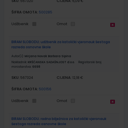
SKU:
CIJENA:
567320
6,09 €
ŠIFRA OMOTA:
500285
Udžbenik
Omot
BIRAM SLOBODU; udžbenik za katolički vjeronauk šestoga
razreda osnovne škole
Autor(i):
Mirjana Novak Barbara Sipina
Nakladnik:
KRŠĆANSKA SADAŠNJOST d.o.o.
Registarski broj
ministarstva:
6698
SKU:
CIJENA:
567324
12,18 €
ŠIFRA OMOTA:
500156
Udžbenik
Omot
BIRAM SLOBODU; radna bilježnica za katolički vjeronauk
šestoga razreda osnovne škole