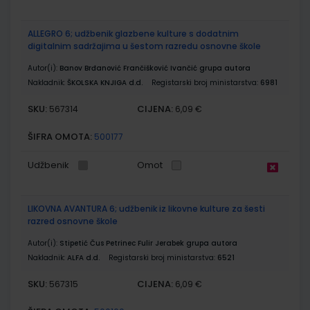
ALLEGRO 6; udžbenik glazbene kulture s dodatnim
digitalnim sadržajima u šestom razredu osnovne škole
Autor(i):
Banov Brđanović Frančišković Ivančić grupa autora
Nakladnik:
ŠKOLSKA KNJIGA d.d.
Registarski broj ministarstva:
6981
SKU:
CIJENA:
567314
6,09 €
ŠIFRA OMOTA:
500177
Udžbenik
Omot
LIKOVNA AVANTURA 6; udžbenik iz likovne kulture za šesti
razred osnovne škole
Autor(i):
Stipetić Čus Petrinec Fulir Jerabek grupa autora
Nakladnik:
ALFA d.d.
Registarski broj ministarstva:
6521
SKU:
CIJENA:
567315
6,09 €