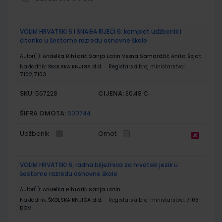
Grupirani
VOLIM HRVATSKI 6 i SNAGA RIJEČI 6; komplet udžbenik i
proizvodi
čitanka u šestome razredu osnovne škole
Autor(i):
Anđelka Rihtarić Sanja Latin Vesna Samardžić Anita Šojat
Nakladnik:
ŠKOLSKA KNJIGA d.d.
Registarski broj ministarstva:
7102;7103
SKU:
CIJENA:
567228
30,48 €
ŠIFRA OMOTA:
500744
Udžbenik
Omot
VOLIM HRVATSKI 6; radna bilježnica za hrvatski jezik u
šestome razredu osnovne škole
Autor(i):
Anđelka Rihtarić Sanja Latin
Nakladnik:
ŠKOLSKA KNJIGA d.d.
Registarski broj ministarstva:
7103-
DOM