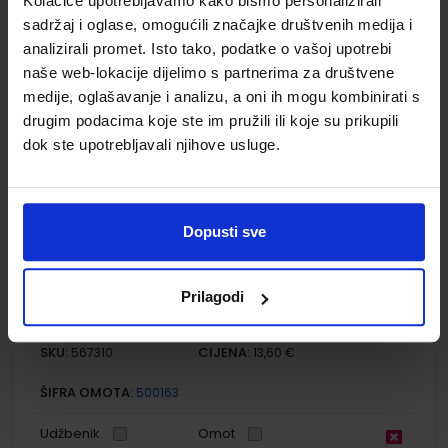
Kolačiće upotrebljavamo kako bismo personalizirali
sadržaj i oglase, omogućili značajke društvenih medija i
Autor(i):
Željko Brdal Margita Madunić Kaniški Toni Rajković
Nakladnik:
ŠKOLSKA KNJIGA d.d.
Registarski broj ministarstva:
7040
analizirali promet. Isto tako, podatke o vašoj upotrebi
naše web-lokacije dijelimo s partnerima za društvene
SKU:
CIJENA:
567309
12,18 €
medije, oglašavanje i analizu, a oni ih mogu kombinirati s
drugim podacima koje ste im pružili ili koje su prikupili
ŠIFRA OMOTA:
500163
dok ste upotrebljavali njihove usluge.
Udžbenik
Omot
KLIO 6; radna bilježnica za povijest u šestom razredu
Dopusti sve
osnovne škole
Autor(i):
Željko Brdal Margita Madunić Kaniški Toni Rajković
Prilagodi
Nakladnik:
ŠKOLSKA KNJIGA d.d.
Registarski broj ministarstva:
7040-DOM
SKU:
CIJENA:
567310
13,60 €
ŠIFRA OMOTA:
500163
Udžbenik
Omot