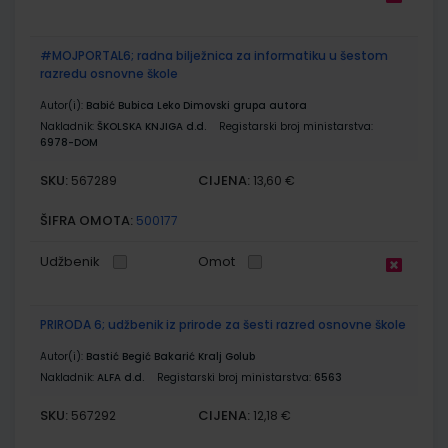
#MOJPORTAL6; radna bilježnica za informatiku u šestom
razredu osnovne škole
Autor(i):
Babić Bubica Leko Dimovski grupa autora
Nakladnik:
ŠKOLSKA KNJIGA d.d.
Registarski broj ministarstva:
6978-DOM
SKU:
CIJENA:
567289
13,60 €
ŠIFRA OMOTA:
500177
Udžbenik
Omot
PRIRODA 6; udžbenik iz prirode za šesti razred osnovne škole
Autor(i):
Bastić Begić Bakarić Kralj Golub
Nakladnik:
ALFA d.d.
Registarski broj ministarstva:
6563
SKU:
CIJENA:
567292
12,18 €