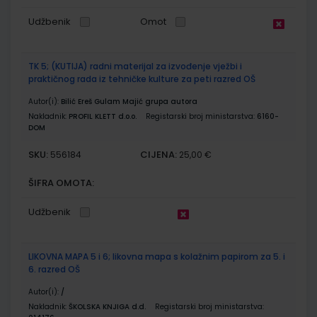
Udžbenik
Omot
TK 5; (KUTIJA) radni materijal za izvođenje vježbi i
praktičnog rada iz tehničke kulture za peti razred OŠ
Autor(i):
Bilić Ereš Gulam Majić grupa autora
Nakladnik:
PROFIL KLETT d.o.o.
Registarski broj ministarstva:
6160-
DOM
SKU:
CIJENA:
556184
25,00 €
ŠIFRA OMOTA:
Udžbenik
LIKOVNA MAPA 5 i 6; likovna mapa s kolažnim papirom za 5. i
6. razred OŠ
Autor(i):
/
Nakladnik:
ŠKOLSKA KNJIGA d.d.
Registarski broj ministarstva: