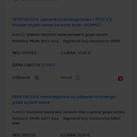
Grupirani
HRVATSKI ZA 5; udžbenik hrvatskoga jezika + PETICA 5,
proizvodi
čitanka za peti razred osnovne škole - KOMPLET
Autor(i):
Greblički-Miculinić Grbaš Matošević grupa autora
Nakladnik:
PROFIL KLETT d.o.o.
Registarski broj ministarstva:
6054
SKU:
CIJENA:
556084
30,82 €
ŠIFRA OMOTA:
500159
Udžbenik
Omot
HRVATSKI ZA 5; radna bilježnica uz udžbenik hrvatskoga
jezika za peti razred
Autor(i):
Družijanić Hajdarević Lovrenčić-Rojc Lugomer grupa autora
Nakladnik:
PROFIL KLETT d.o.o.
Registarski broj ministarstva:
6054-
DOM
SKU:
CIJENA:
556233
13,00 €