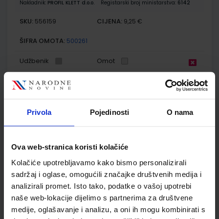
Nakladnik:
PROFIL KLETT d.o.o.
Registarski broj ministarstva:
6142
SKU:
CIJENA:
556159
9,25 €
ŠIFRA OMOTA:
500261
Udžbenik
Omot
GEA 1; udžbenik geografije s dodatnim digitalnim
sadržajima u petom razredu osnovne škole
Privola
Pojedinosti
O nama
Autor(i):
Danijel Orešić Igor Tišma Ružica Vuk Alenka Bujan
Nakladnik:
ŠKOLSKA KNJIGA d.d.
Registarski broj ministarstva:
6018
SKU:
CIJENA:
556172
9,25 €
Ova web-stranica koristi kolačiće
Kolačiće upotrebljavamo kako bismo personalizirali
ŠIFRA OMOTA:
500170
sadržaj i oglase, omogućili značajke društvenih medija i
Udžbenik
Omot
analizirali promet. Isto tako, podatke o vašoj upotrebi
naše web-lokacije dijelimo s partnerima za društvene
medije, oglašavanje i analizu, a oni ih mogu kombinirati s
GEA 1; radna bilježnica za geografiju u petom razredu