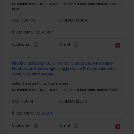
Nakladnik:
PROFIL KLETT d.o.o.
Registarski broj ministarstva:
5987-
DOM
SKU:
CIJENA:
556476
13,00 €
ŠIFRA OMOTA:
500164
Udžbenik
Omot
PROJECT EXPLORE PLUS STARTER; Class book with Online
Practice, udžbenik engleskog jezika za 5. razred osnovne
škole, 2. godina učenja
Autor(i):
Sarah Philips Paul Shipton
Nakladnik:
PROFIL KLETT d.o.o.
Registarski broj ministarstva:
5992
SKU:
CIJENA:
556114
12,33 €
ŠIFRA OMOTA:
500178
Udžbenik
Omot