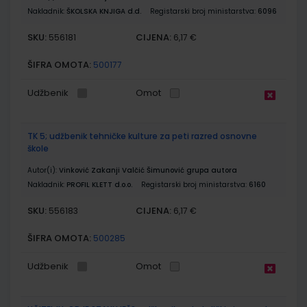
Nakladnik:
ŠKOLSKA KNJIGA d.d.
Registarski broj ministarstva:
6096
SKU:
CIJENA:
556181
6,17 €
ŠIFRA OMOTA:
500177
Udžbenik
Omot
TK 5; udžbenik tehničke kulture za peti razred osnovne
škole
Autor(i):
Vinković Zakanji Valčić Šimunović grupa autora
Nakladnik:
PROFIL KLETT d.o.o.
Registarski broj ministarstva:
6160
SKU:
CIJENA:
556183
6,17 €
ŠIFRA OMOTA:
500285
Udžbenik
Omot