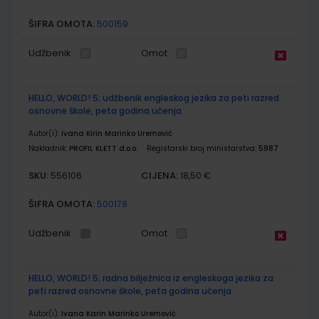
ŠIFRA OMOTA:
500159
Udžbenik
Omot
HELLO, WORLD! 5; udžbenik engleskog jezika za peti razred
osnovne škole, peta godina učenja
Autor(i):
Ivana Kirin Marinko Uremović
Nakladnik:
PROFIL KLETT d.o.o.
Registarski broj ministarstva:
5987
SKU:
CIJENA:
556106
18,50 €
ŠIFRA OMOTA:
500178
Udžbenik
Omot
HELLO, WORLD! 5; radna bilježnica iz engleskoga jezika za
peti razred osnovne škole, peta godina učenja
Autor(i):
Ivana Karin Marinko Uremović