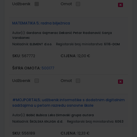
Udžbenik
Omot
MATEMATIKA 5; radna bilježnica
Autor(i):
Gordana Gojmerac Dekanić Petar Radanović Sanja
Varošanec
Nakladnik:
ELEMENT d.o.o.
Registarski broj ministarstva:
6116-DOM
SKU:
CIJENA:
567772
12,00 €
ŠIFRA OMOTA:
500177
Udžbenik
Omot
#MOJPORTAL5; udžbenik informatike s dodatnim digitalnim
sadržajima u petom razredu osnovne škole
Autor(i):
Babić Bubica Leko Dimovski grupa autora
Nakladnik:
ŠKOLSKA KNJIGA d.d.
Registarski broj ministarstva:
6063
SKU:
CIJENA:
556189
12,33 €