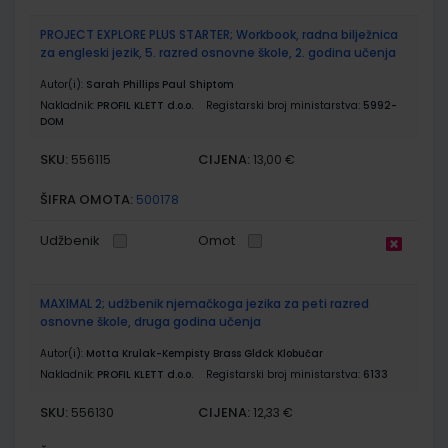
PROJECT EXPLORE PLUS STARTER; Workbook, radna bilježnica
za engleski jezik, 5. razred osnovne škole, 2. godina učenja
Autor(i):
Sarah Phillips Paul Shiptom
Nakladnik:
PROFIL KLETT d.o.o.
Registarski broj ministarstva:
5992-
DOM
SKU:
CIJENA:
556115
13,00 €
ŠIFRA OMOTA:
500178
Udžbenik
Omot
MAXIMAL 2; udžbenik njemačkoga jezika za peti razred
osnovne škole, druga godina učenja
Autor(i):
Motta Krulak-Kempisty Brass Glđck Klobučar
Nakladnik:
PROFIL KLETT d.o.o.
Registarski broj ministarstva:
6133
SKU:
CIJENA:
556130
12,33 €