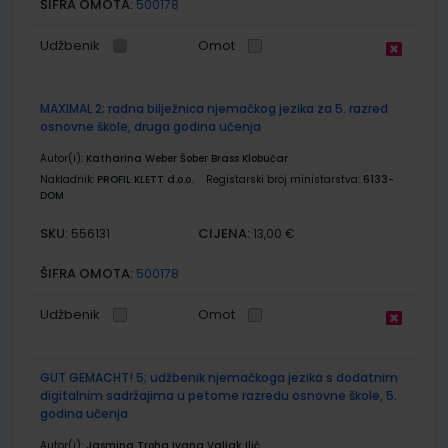
ŠIFRA OMOTA:
500178
Udžbenik
Omot
MAXIMAL 2; radna bilježnica njemačkog jezika za 5. razred
osnovne škole, druga godina učenja
Autor(i):
Katharina Weber Šober Brass Klobučar
Nakladnik:
PROFIL KLETT d.o.o.
Registarski broj ministarstva:
6133-
DOM
SKU:
CIJENA:
556131
13,00 €
ŠIFRA OMOTA:
500178
Udžbenik
Omot
GUT GEMACHT! 5; udžbenik njemačkoga jezika s dodatnim
digitalnim sadržajima u petome razredu osnovne škole, 5.
godina učenja
Autor(i):
Jasmina Troha Ivana Valjak Ilić