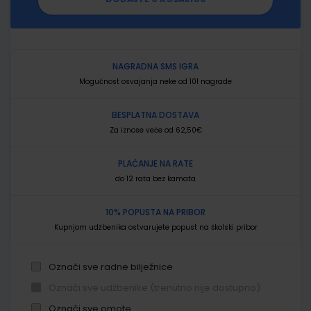
NAGRADNA SMS IGRA
Mogućnost osvajanja neke od 101 nagrade
BESPLATNA DOSTAVA
Za iznose veće od 62,50€
PLAĆANJE NA RATE
do 12 rata bez kamata
10% POPUSTA NA PRIBOR
Kupnjom udžbenika ostvarujete popust na školski pribor
Označi sve radne bilježnice
Označi sve udžbenike (trenutno nije dostupno)
Označi sve omote