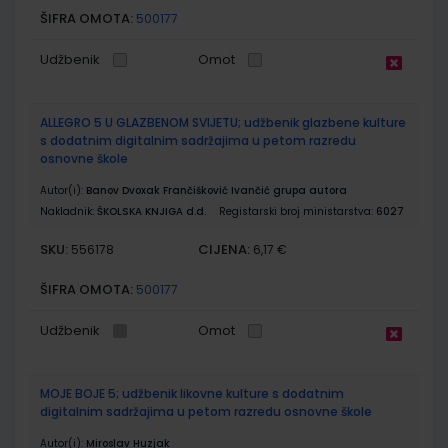
ŠIFRA OMOTA:
500177
Udžbenik
Omot
ALLEGRO 5 U GLAZBENOM SVIJETU; udžbenik glazbene kulture
s dodatnim digitalnim sadržajima u petom razredu
osnovne škole
Autor(i):
Banov Dvoxak Frančišković Ivančić grupa autora
Nakladnik:
ŠKOLSKA KNJIGA d.d.
Registarski broj ministarstva:
6027
SKU:
CIJENA:
556178
6,17 €
ŠIFRA OMOTA:
500177
Udžbenik
Omot
MOJE BOJE 5; udžbenik likovne kulture s dodatnim
digitalnim sadržajima u petom razredu osnovne škole
Autor(i):
Miroslav Huzjak