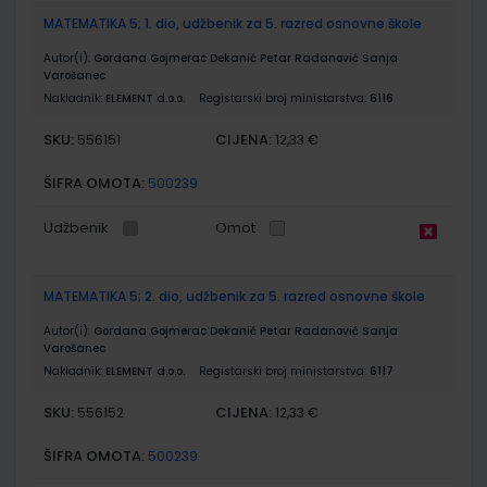
MATEMATIKA 5; 1. dio, udžbenik za 5. razred osnovne škole
Autor(i):
Gordana Gojmerac Dekanić Petar Radanović Sanja
Varošanec
Nakladnik:
ELEMENT d.o.o.
Registarski broj ministarstva:
6116
SKU:
CIJENA:
556151
12,33 €
ŠIFRA OMOTA:
500239
Udžbenik
Omot
MATEMATIKA 5; 2. dio, udžbenik za 5. razred osnovne škole
Autor(i):
Gordana Gojmerac Dekanić Petar Radanović Sanja
Varošanec
Nakladnik:
ELEMENT d.o.o.
Registarski broj ministarstva:
6117
SKU:
CIJENA:
556152
12,33 €
ŠIFRA OMOTA:
500239