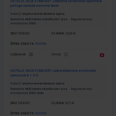
UČITELJU, GDJE STANUJEŠ?; udžbenik za katolički vjeronauk
petoga razreda osnovne škole
Autor(i):
Mirjana Novak Barbara Sipina
Nakladnik:
KRŠĆANSKA SADAŠNJOST d.o.o.
Registarski broj
ministarstva:
6163
SKU:
CIJENA:
556193
12,33 €
ŠIFRA OMOTA:
500156
Udžbenik
Omot
UČITELJU, GDJE STANUJEŠ?; radna bilježnica za katolički
vjeronauk 5. r. O.Š.
Autor(i):
Mirjana Novak Barbara Sipina
Nakladnik:
KRŠĆANSKA SADAŠNJOST d.o.o.
Registarski broj
ministarstva:
6163-DOM
SKU:
CIJENA:
569100
8,71 €
ŠIFRA OMOTA:
500156