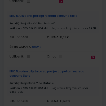
Udžbenik
KLIO 5; udžbenik petoga razreda osnovne škole
Autor(i):
Sonja Bančić Tina Matanić
Nakladnik:
ŠKOLSKA KNJIGA d.d.
Registarski broj ministarstva:
6468
SKU:
CIJENA:
556468
12,33 €
ŠIFRA OMOTA:
500431
Udžbenik
Omot
KLIO 5; radna bilježnica za povijest u petom razredu
osnovne škole
Autor(i):
Sonja Banić Tina Matanić
Nakladnik:
ŠKOLSKA KNJIGA d.d.
Registarski broj ministarstva:
6468-DOM
SKU:
CIJENA:
556486
13,60 €