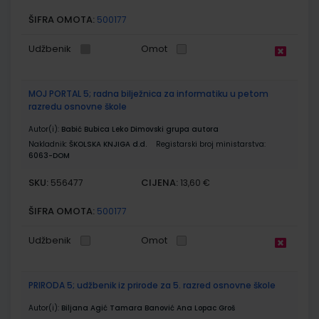
ŠIFRA OMOTA:
500177
Udžbenik
Omot
MOJ PORTAL 5; radna bilježnica za informatiku u petom
razredu osnovne škole
Autor(i):
Babić Bubica Leko Dimovski grupa autora
Nakladnik:
ŠKOLSKA KNJIGA d.d.
Registarski broj ministarstva:
6063-DOM
SKU:
CIJENA:
556477
13,60 €
ŠIFRA OMOTA:
500177
Udžbenik
Omot
PRIRODA 5; udžbenik iz prirode za 5. razred osnovne škole
Autor(i):
Biljana Agić Tamara Banović Ana Lopac Groš