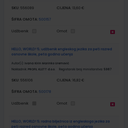
SKU:
CIJENA:
556089
13,60 €
ŠIFRA OMOTA:
500157
Udžbenik
Omot
HELLO, WORLD! 5; udžbenik engleskog jezika za peti razred
osnovne škole, peta godina učenja
Autor(i):
Ivana Kirin Marinko Uremović
Nakladnik:
PROFIL KLETT d.o.o.
Registarski broj ministarstva:
5987
SKU:
CIJENA:
556106
16,82 €
ŠIFRA OMOTA:
500178
Udžbenik
Omot
HELLO, WORLD! 5; radna bilježnica iz engleskoga jezika za
peti razred osnovne škole, peta godina učenja