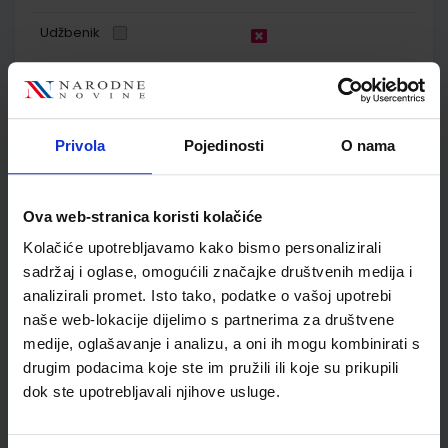
Udžbenik
VREMEPLOV 5; udžbenik povijesti za peti razred osnovne
škole
Privola
Pojedinosti
O nama
Autor(i):
Budak Hajdarović Kujundžić Labor
Nakladnik:
PROFIL KLETT d.o.o.
Registarski broj ministarstva:
6467
SKU:
CIJENA:
556467
11,21 €
Ova web-stranica koristi kolačiće
ŠIFRA OMOTA:
500159
Kolačiće upotrebljavamo kako bismo personalizirali
sadržaj i oglase, omogućili značajke društvenih medija i
Udžbenik
Omot
analizirali promet. Isto tako, podatke o vašoj upotrebi
naše web-lokacije dijelimo s partnerima za društvene
medije, oglašavanje i analizu, a oni ih mogu kombinirati s
VREMEPLOV 5; radna bilježnica iz povijesti za 5. razred
osnovne škole
drugim podacima koje ste im pružili ili koje su prikupili
dok ste upotrebljavali njihove usluge.
Autor(i):
Manuela Kujundžić Šime Labor
Nakladnik:
PROFIL KLETT d.o.o.
Registarski broj ministarstva:
6467-
DOM