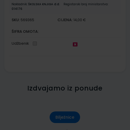
Nakladnik:
ŠKOLSKA KNJIGA d.d.
Registarski broj ministarstva:
014176
SKU:
CIJENA:
569365
14,00 €
ŠIFRA OMOTA:
Udžbenik
Izdvajamo iz ponude
Bilježnice