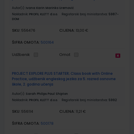
Autor(i):
Ivana Karin Marinko Uremović
Nakladnik:
PROFIL KLETT d.o.o.
Registarski broj ministarstva:
5987-
DOM
SKU:
CIJENA:
556476
13,00 €
ŠIFRA OMOTA:
500164
Udžbenik
Omot
PROJECT EXPLORE PLUS STARTER; Class book with Online
Practice, udžbenik engleskog jezika za 5. razred osnovne
škole, 2. godina učenja
Autor(i):
Sarah Philips Paul Shipton
Nakladnik:
PROFIL KLETT d.o.o.
Registarski broj ministarstva:
5992
SKU:
CIJENA:
556114
11,21 €
ŠIFRA OMOTA:
500178