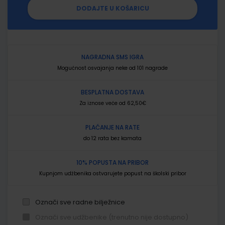
DODAJTE U KOŠARICU
NAGRADNA SMS IGRA
Mogućnost osvajanja neke od 101 nagrade
BESPLATNA DOSTAVA
Za iznose veće od 62,50€
PLAĆANJE NA RATE
do 12 rata bez kamata
10% POPUSTA NA PRIBOR
Kupnjom udžbenika ostvarujete popust na školski pribor
Označi sve radne bilježnice
Označi sve udžbenike (trenutno nije dostupno)