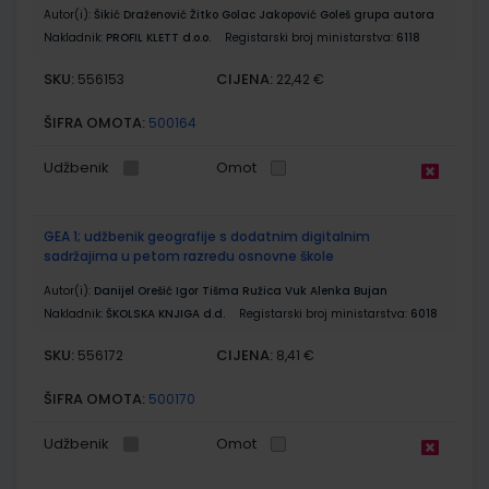
Autor(i):
Šikić Draženović Žitko Golac Jakopović Goleš grupa autora
Nakladnik:
PROFIL KLETT d.o.o.
Registarski broj ministarstva:
6118
SKU:
CIJENA:
556153
22,42 €
ŠIFRA OMOTA:
500164
Udžbenik
Omot
GEA 1; udžbenik geografije s dodatnim digitalnim
sadržajima u petom razredu osnovne škole
Autor(i):
Danijel Orešić Igor Tišma Ružica Vuk Alenka Bujan
Nakladnik:
ŠKOLSKA KNJIGA d.d.
Registarski broj ministarstva:
6018
SKU:
CIJENA:
556172
8,41 €
ŠIFRA OMOTA:
500170
Udžbenik
Omot