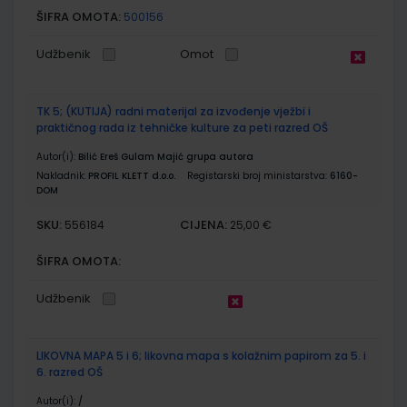
ŠIFRA OMOTA:
500156
Udžbenik
Omot
TK 5; (KUTIJA) radni materijal za izvođenje vježbi i
praktičnog rada iz tehničke kulture za peti razred OŠ
Autor(i):
Bilić Ereš Gulam Majić grupa autora
Nakladnik:
PROFIL KLETT d.o.o.
Registarski broj ministarstva:
6160-
DOM
SKU:
CIJENA:
556184
25,00 €
ŠIFRA OMOTA:
Udžbenik
LIKOVNA MAPA 5 i 6; likovna mapa s kolažnim papirom za 5. i
6. razred OŠ
Autor(i):
/