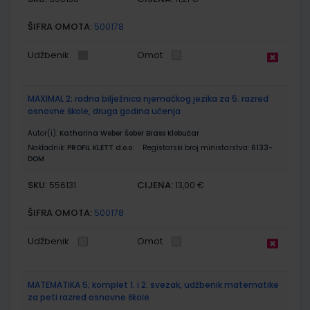
ŠIFRA OMOTA:
500178
Udžbenik
Omot
MAXIMAL 2; radna bilježnica njemačkog jezika za 5. razred
osnovne škole, druga godina učenja
Autor(i):
Katharina Weber Šober Brass Klobučar
Nakladnik:
PROFIL KLETT d.o.o.
Registarski broj ministarstva:
6133-
DOM
SKU:
CIJENA:
556131
13,00 €
ŠIFRA OMOTA:
500178
Udžbenik
Omot
MATEMATIKA 5; komplet 1. i 2. svezak, udžbenik matematike
za peti razred osnovne škole