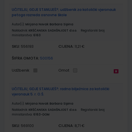
UČITELJU, GDJE STANUJEŠ?; udžbenik za katolički vjeronauk
petoga razreda osnovne škole
Autor(i):
Mirjana Novak Barbara Sipina
Nakladnik:
KRŠĆANSKA SADAŠNJOST d.o.o.
Registarski broj
ministarstva:
6163
SKU:
CIJENA:
556193
11,21 €
ŠIFRA OMOTA:
500156
Udžbenik
Omot
UČITELJU, GDJE STANUJEŠ?; radna bilježnica za katolički
vjeronauk 5. r. O.Š.
Autor(i):
Mirjana Novak Barbara Sipina
Nakladnik:
KRŠĆANSKA SADAŠNJOST d.o.o.
Registarski broj
ministarstva:
6163-DOM
SKU:
CIJENA:
569100
8,71 €