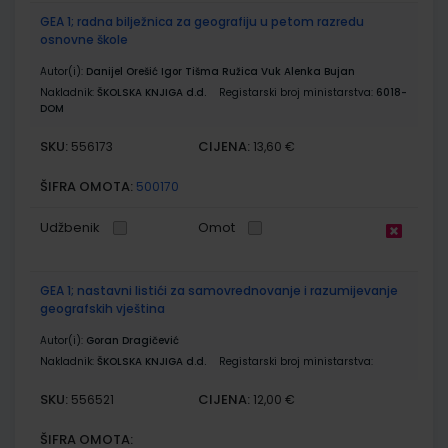
GEA 1; radna bilježnica za geografiju u petom razredu
osnovne škole
Autor(i):
Danijel Orešić Igor Tišma Ružica Vuk Alenka Bujan
Nakladnik:
ŠKOLSKA KNJIGA d.d.
Registarski broj ministarstva:
6018-
DOM
SKU:
CIJENA:
556173
13,60 €
ŠIFRA OMOTA:
500170
Udžbenik
Omot
GEA 1; nastavni listići za samovrednovanje i razumijevanje
geografskih vještina
Autor(i):
Goran Dragičević
Nakladnik:
ŠKOLSKA KNJIGA d.d.
Registarski broj ministarstva:
SKU:
CIJENA:
556521
12,00 €
ŠIFRA OMOTA: