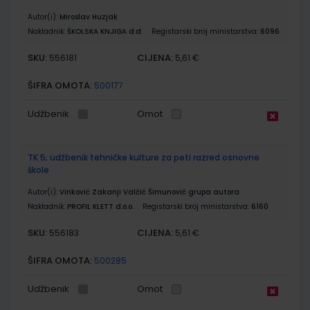
Autor(i):
Miroslav Huzjak
Nakladnik:
ŠKOLSKA KNJIGA d.d.
Registarski broj ministarstva:
6096
SKU:
CIJENA:
556181
5,61 €
ŠIFRA OMOTA:
500177
Udžbenik
Omot
TK 5; udžbenik tehničke kulture za peti razred osnovne
škole
Autor(i):
Vinković Zakanji Valčić Šimunović grupa autora
Nakladnik:
PROFIL KLETT d.o.o.
Registarski broj ministarstva:
6160
SKU:
CIJENA:
556183
5,61 €
ŠIFRA OMOTA:
500285
Udžbenik
Omot