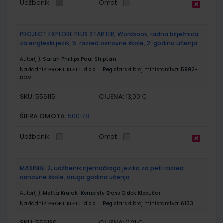
Udžbenik
Omot
PROJECT EXPLORE PLUS STARTER; Workbook, radna bilježnica
za engleski jezik, 5. razred osnovne škole, 2. godina učenja
Autor(i):
Sarah Phillips Paul Shiptom
Nakladnik:
PROFIL KLETT d.o.o.
Registarski broj ministarstva:
5992-
DOM
SKU:
CIJENA:
556115
13,00 €
ŠIFRA OMOTA:
500178
Udžbenik
Omot
MAXIMAL 2; udžbenik njemačkoga jezika za peti razred
osnovne škole, druga godina učenja
Autor(i):
Motta Krulak-Kempisty Brass Glđck Klobučar
Nakladnik:
PROFIL KLETT d.o.o.
Registarski broj ministarstva:
6133
SKU:
CIJENA:
556130
11,21 €