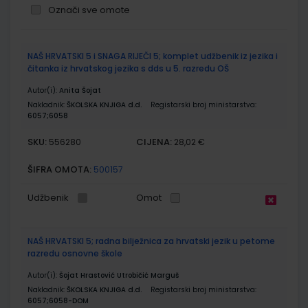
Označi sve omote
Grupirani
NAŠ HRVATSKI 5 i SNAGA RIJEČI 5; komplet udžbenik iz jezika i
proizvodi
čitanka iz hrvatskog jezika s dds u 5. razredu OŠ
Autor(i):
Anita Šojat
Nakladnik:
ŠKOLSKA KNJIGA d.d.
Registarski broj ministarstva:
6057;6058
SKU:
CIJENA:
556280
28,02 €
ŠIFRA OMOTA:
500157
Udžbenik
Omot
NAŠ HRVATSKI 5; radna bilježnica za hrvatski jezik u petome
razredu osnovne škole
Autor(i):
Šojat Hrastović Utrobičić Marguš
Nakladnik:
ŠKOLSKA KNJIGA d.d.
Registarski broj ministarstva:
6057;6058-DOM