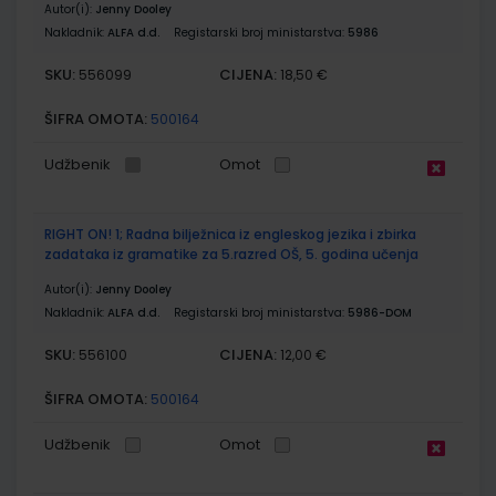
Autor(i):
Jenny Dooley
Nakladnik:
ALFA d.d.
Registarski broj ministarstva:
5986
SKU:
CIJENA:
556099
18,50 €
ŠIFRA OMOTA:
500164
Udžbenik
Omot
RIGHT ON! 1; Radna bilježnica iz engleskog jezika i zbirka
zadataka iz gramatike za 5.razred OŠ, 5. godina učenja
Autor(i):
Jenny Dooley
Nakladnik:
ALFA d.d.
Registarski broj ministarstva:
5986-DOM
SKU:
CIJENA:
556100
12,00 €
ŠIFRA OMOTA:
500164
Udžbenik
Omot