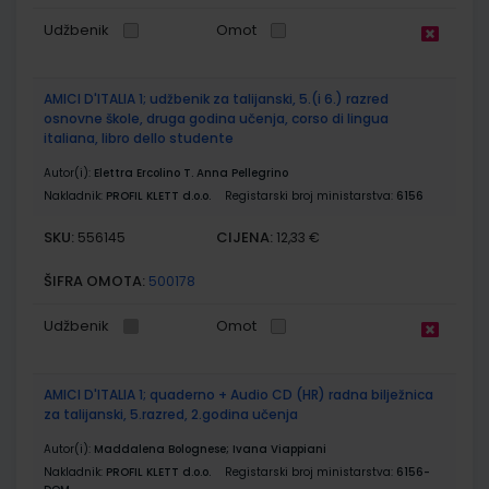
Udžbenik
Omot
AMICI D'ITALIA 1; udžbenik za talijanski, 5.(i 6.) razred
osnovne škole, druga godina učenja, corso di lingua
italiana, libro dello studente
Autor(i):
Elettra Ercolino T. Anna Pellegrino
Nakladnik:
PROFIL KLETT d.o.o.
Registarski broj ministarstva:
6156
SKU:
CIJENA:
556145
12,33 €
ŠIFRA OMOTA:
500178
Udžbenik
Omot
AMICI D'ITALIA 1; quaderno + Audio CD (HR) radna bilježnica
za talijanski, 5.razred, 2.godina učenja
Autor(i):
Maddalena Bolognese; Ivana Viappiani
Nakladnik:
PROFIL KLETT d.o.o.
Registarski broj ministarstva:
6156-