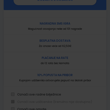
NAGRADNA SMS IGRA
Mogućnost osvajanja neke od 101 nagrade
BESPLATNA DOSTAVA
Za iznose veće od 62,50€
PLAĆANJE NA RATE
do 12 rata bez kamata
10% POPUSTA NA PRIBOR
Kupnjom udžbenika ostvarujete popust na školski pribor
Označi sve radne bilježnice
Označi sve udžbenike (trenutno nije dostupno)
Označi sve omote