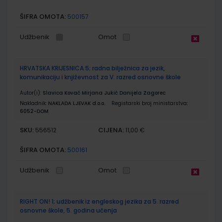
ŠIFRA OMOTA:
500157
Udžbenik
Omot
HRVATSKA KRIJESNICA 5; radna bilježnica za jezik,
komunikaciju i književnost za V. razred osnovne škole
Autor(i):
Slavica Kovač Mirjana Jukić Danijela Zagorec
Nakladnik:
NAKLADA LJEVAK d.o.o.
Registarski broj ministarstva:
6052-DOM
SKU:
CIJENA:
556512
11,00 €
ŠIFRA OMOTA:
500161
Udžbenik
Omot
RIGHT ON! 1; udžbenik iz engleskog jezika za 5. razred
osnovne škole, 5. godina učenja