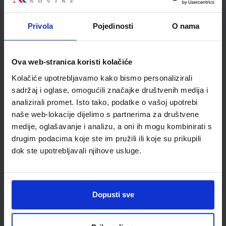
Udžbenik
Omot
Privola
Pojedinosti
O nama
MOJA ZEMLJA 1; udžbenik iz geografije za peti razred
osnovne škole
Ova web-stranica koristi kolačiće
Autor(i):
Ivan Gambiroža Josip Jukić Dinko Marin Ana Mesić
Kolačiće upotrebljavamo kako bismo personalizirali
Nakladnik:
ALFA d.d.
Registarski broj ministarstva:
6013
sadržaj i oglase, omogućili značajke društvenih medija i
SKU:
CIJENA:
556165
9,25 €
analizirali promet. Isto tako, podatke o vašoj upotrebi
naše web-lokacije dijelimo s partnerima za društvene
ŠIFRA OMOTA:
500167
medije, oglašavanje i analizu, a oni ih mogu kombinirati s
Udžbenik
Omot
drugim podacima koje ste im pružili ili koje su prikupili
dok ste upotrebljavali njihove usluge.
MOJA ZEMLJA 1; radna bilježnica iz geografije za peti razred
osnovne škole
Dopusti sve
Autor(i):
Ivan Gambiroža Josip Jukić Dinko Marin Ana Mesić
Nakladnik:
ALFA d.d.
Registarski broj ministarstva:
6013-DOM
SKU:
CIJENA:
556166
12,00 €