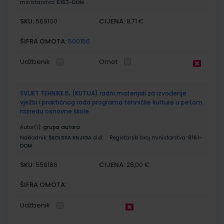
ministarstva:
6163-DOM
SKU:
CIJENA:
569100
8,71 €
ŠIFRA OMOTA:
500156
Udžbenik
Omot
SVIJET TEHNIKE 5; (KUTIJA) radni materijali za izvođenje
vježbi i praktičnog rada programa tehničke kulture u petom
razredu osnovne škole
Autor(i):
grupa autora
Nakladnik:
ŠKOLSKA KNJIGA d.d.
Registarski broj ministarstva:
6161-
DOM
SKU:
CIJENA:
556186
28,00 €
ŠIFRA OMOTA:
Udžbenik