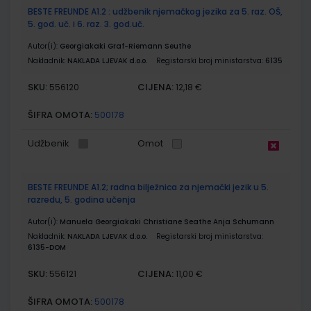
BESTE FREUNDE A1.2 : udžbenik njemačkog jezika za 5. raz. OŠ,
5. god. uč. i 6. raz. 3. god.uč.
Autor(i):
Georgiakaki Graf-Riemann Seuthe
Nakladnik:
NAKLADA LJEVAK d.o.o.
Registarski broj ministarstva:
6135
SKU:
CIJENA:
556120
12,18 €
ŠIFRA OMOTA:
500178
Udžbenik
Omot
BESTE FREUNDE A1.2; radna bilježnica za njemački jezik u 5.
razredu, 5. godina učenja
Autor(i):
Manuela Georgiakaki Christiane Seathe Anja Schumann
Nakladnik:
NAKLADA LJEVAK d.o.o.
Registarski broj ministarstva:
6135-DOM
SKU:
CIJENA:
556121
11,00 €
ŠIFRA OMOTA:
500178