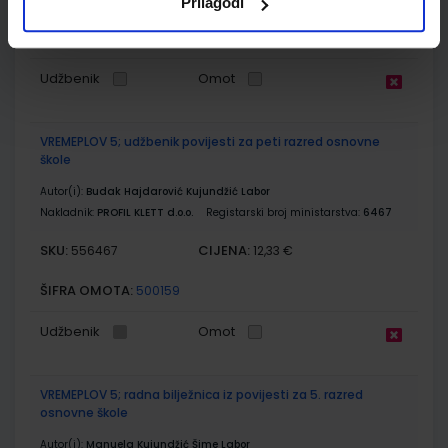
Prilagodi
ŠIFRA OMOTA:
500160
Udžbenik
Omot
VREMEPLOV 5; udžbenik povijesti za peti razred osnovne
škole
Autor(i):
Budak Hajdarović Kujundžić Labor
Nakladnik:
PROFIL KLETT d.o.o.
Registarski broj ministarstva:
6467
SKU:
CIJENA:
556467
12,33 €
ŠIFRA OMOTA:
500159
Udžbenik
Omot
VREMEPLOV 5; radna bilježnica iz povijesti za 5. razred
osnovne škole
Autor(i):
Manuela Kujundžić Šime Labor