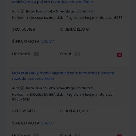
sadržajima u petom razredu osnovne škole
Autor(i):
Babić Bubica Leko Dimovski grupa autora
Nakladnik:
ŠKOLSKA KNJIGA d.d.
Registarski broj ministarstva:
6063
SKU:
CIJENA:
556189
12,33 €
ŠIFRA OMOTA:
500177
Udžbenik
Omot
MOJ PORTAL 5; radna bilježnica za informatiku u petom
razredu osnovne škole
Autor(i):
Babić Bubica Leko Dimovski grupa autora
Nakladnik:
ŠKOLSKA KNJIGA d.d.
Registarski broj ministarstva:
6063-DOM
SKU:
CIJENA:
556477
13,60 €
ŠIFRA OMOTA:
500177
Udžbenik
Omot