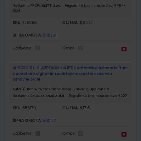
Nakladnik:
PROFIL KLETT d.o.o.
Registarski broj ministarstva:
6467-
DOM
SKU:
CIJENA:
775056
11,00 €
ŠIFRA OMOTA:
500261
Udžbenik
Omot
ALLEGRO 5 U GLAZBENOM SVIJETU; udžbenik glazbene kulture
s dodatnim digitalnim sadržajima u petom razredu
osnovne škole
Autor(i):
Banov Dvoxak Frančišković Ivančić grupa autora
Nakladnik:
ŠKOLSKA KNJIGA d.d.
Registarski broj ministarstva:
6027
SKU:
CIJENA:
556178
6,17 €
ŠIFRA OMOTA:
500177
Udžbenik
Omot