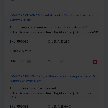
Grupirani
HRVATSKA ČITANKA 5; hrvatski jezik - čitanka za 5. razred
proizvodi
osnovne škole
Autor(i):
Jukić Kovač Kraševac Težak Tunuković Valec-Rebić
Nakladnik:
NAKLADA LJEVAK d.o.o.
Registarski broj ministarstva:
6051
SKU:
CIJENA:
556082
17,21 €
ŠIFRA OMOTA:
500161
Udžbenik
Omot
HRVATSKA KRIJESNICA 5; udžbenik iz hrvatskoga jezika za 5.
razred osnovne škole
Autor(i):
Slavica Kovač Mirjana Jukić
Nakladnik:
NAKLADA LJEVAK d.o.o.
Registarski broj ministarstva:
6052
SKU:
CIJENA:
556083
13,60 €