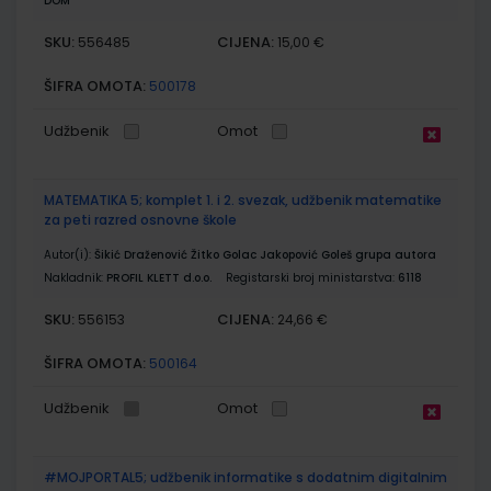
DOM
SKU:
CIJENA:
556485
15,00 €
ŠIFRA OMOTA:
500178
Udžbenik
Omot
MATEMATIKA 5; komplet 1. i 2. svezak, udžbenik matematike
za peti razred osnovne škole
Autor(i):
Šikić Draženović Žitko Golac Jakopović Goleš grupa autora
Nakladnik:
PROFIL KLETT d.o.o.
Registarski broj ministarstva:
6118
SKU:
CIJENA:
556153
24,66 €
ŠIFRA OMOTA:
500164
Udžbenik
Omot
#MOJPORTAL5; udžbenik informatike s dodatnim digitalnim