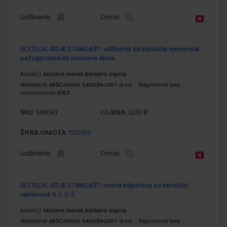
Udžbenik
Omot
UČITELJU, GDJE STANUJEŠ?; udžbenik za katolički vjeronauk
petoga razreda osnovne škole
Autor(i):
Mirjana Novak Barbara Sipina
Nakladnik:
KRŠĆANSKA SADAŠNJOST d.o.o.
Registarski broj
ministarstva:
6163
SKU:
CIJENA:
556193
12,33 €
ŠIFRA OMOTA:
500156
Udžbenik
Omot
UČITELJU, GDJE STANUJEŠ?; radna bilježnica za katolički
vjeronauk 5. r. O.Š.
Autor(i):
Mirjana Novak Barbara Sipina
Nakladnik:
KRŠĆANSKA SADAŠNJOST d.o.o.
Registarski broj