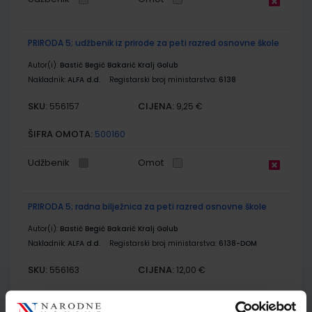
PRIRODA 5; udžbenik iz prirode za peti razred osnovne škole
Autor(i):
Bastić Begić Bakarić Kralj Golub
Nakladnik:
ALFA d.d.
Registarski broj ministarstva:
6138
SKU:
CIJENA:
556157
9,25 €
ŠIFRA OMOTA:
500160
Udžbenik
Omot
PRIRODA 5; radna bilježnica za peti razred osnovne škole
Autor(i):
Bastić Begić Bakarić Kralj Golub
Nakladnik:
ALFA d.d.
Registarski broj ministarstva:
6138-DOM
SKU:
CIJENA:
556163
12,00 €
ŠIFRA OMOTA:
500160