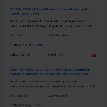
OPAŽAM, OBLIKUJEM 5; udžbenik likovne kulture za peti
razred osnovne škole
Autor(i):
Martina Kosec Jurana Mihalić Linarić Dijana Nazor
Nakladnik:
PROFIL KLETT d.o.o.
Registarski broj ministarstva:
6095
SKU:
CIJENA:
556180
6,17 €
ŠIFRA OMOTA:
500166
Udžbenik
Omot
SVIJET TEHNIKE 5; udžbenik tehničke kulture s dodatnim
digitalnim sadržajima u petom razredu osnovne škole
Autor(i):
Delić Jukić Koprivnjak Kovačević grupa autora
Nakladnik:
ŠKOLSKA KNJIGA d.d.
Registarski broj ministarstva:
6161
SKU:
CIJENA:
556185
6,17 €
ŠIFRA OMOTA:
500744