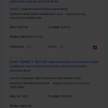
sedmoga razreda osnovne škole
Autor(i):
Josip Periš Marina Šimić Ivana Perčić
Nakladnik:
KRŠĆANSKA SADAŠNJOST d.o.o.
Registarski broj
ministarstva:
6699-DOM
SKU:
CIJENA:
569734
9,64 €
ŠIFRA OMOTA:
500156
Udžbenik
Omot
SVIJET TEHNIKE 7; (KUTIJA) radni materijal za izvođenje vježbi
i praktičan rad u tehničkoj kulturi u sedmom razredu
osnovne škole
Autor(i):
Stanojević Delić Zenzerović Čikeš Kolarić Ptičar
Nakladnik:
ŠKOLSKA KNJIGA d.d.
Registarski broj ministarstva:
7090-DOM
SKU:
CIJENA:
567435
28,00 €
ŠIFRA OMOTA: