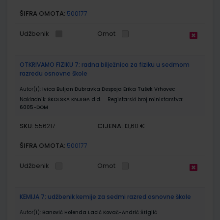
ŠIFRA OMOTA:
500177
Udžbenik
Omot
OTKRIVAMO FIZIKU 7; radna bilježnica za fiziku u sedmom
razredu osnovne škole
Autor(i):
Ivica Buljan Dubravka Despoja Erika Tušek Vrhovec
Nakladnik:
ŠKOLSKA KNJIGA d.d.
Registarski broj ministarstva:
6005-DOM
SKU:
CIJENA:
556217
13,60 €
ŠIFRA OMOTA:
500177
Udžbenik
Omot
KEMIJA 7; udžbenik kemije za sedmi razred osnovne škole
Autor(i):
Banović Holenda Lacić Kovač-Andrić Štiglić