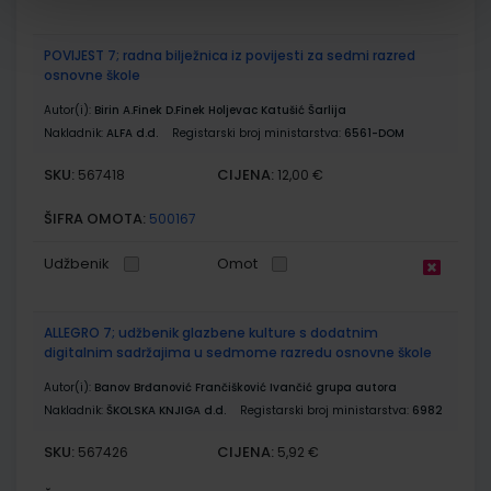
POVIJEST 7; radna bilježnica iz povijesti za sedmi razred
osnovne škole
Autor(i):
Birin A.Finek D.Finek Holjevac Katušić Šarlija
Nakladnik:
ALFA d.d.
Registarski broj ministarstva:
6561-DOM
SKU:
CIJENA:
567418
12,00 €
ŠIFRA OMOTA:
500167
Udžbenik
Omot
ALLEGRO 7; udžbenik glazbene kulture s dodatnim
digitalnim sadržajima u sedmome razredu osnovne škole
Autor(i):
Banov Brđanović Frančišković Ivančić grupa autora
Nakladnik:
ŠKOLSKA KNJIGA d.d.
Registarski broj ministarstva:
6982
SKU:
CIJENA:
567426
5,92 €