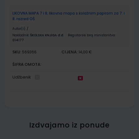
LIKOVNA MAPA 7 i 8; likovna mapa s kolažnim papirom za 7. i
8. razred OŠ
Autor(i):
/
Nakladnik:
ŠKOLSKA KNJIGA d.d.
Registarski broj ministarstva:
014177
SKU:
CIJENA:
569366
14,00 €
ŠIFRA OMOTA:
Udžbenik
Izdvajamo iz ponude