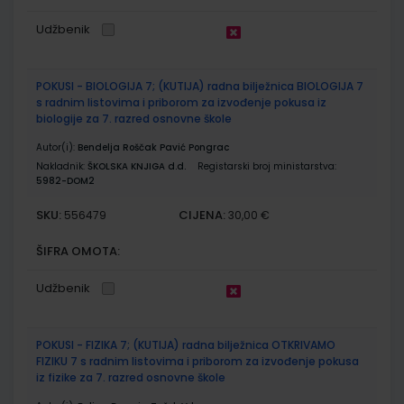
Udžbenik
POKUSI - BIOLOGIJA 7; (KUTIJA) radna bilježnica BIOLOGIJA 7
s radnim listovima i priborom za izvođenje pokusa iz
biologije za 7. razred osnovne škole
Autor(i):
Bendelja Roščak Pavić Pongrac
Nakladnik:
ŠKOLSKA KNJIGA d.d.
Registarski broj ministarstva:
5982-DOM2
SKU:
CIJENA:
556479
30,00 €
ŠIFRA OMOTA:
Udžbenik
POKUSI - FIZIKA 7; (KUTIJA) radna bilježnica OTKRIVAMO
FIZIKU 7 s radnim listovima i priborom za izvođenje pokusa
iz fizike za 7. razred osnovne škole