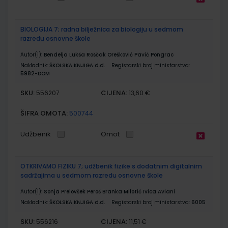
BIOLOGIJA 7; radna bilježnica za biologiju u sedmom
razredu osnovne škole
Autor(i):
Bendelja Lukša Roščak Orešković Pavić Pongrac
Nakladnik:
ŠKOLSKA KNJIGA d.d.
Registarski broj ministarstva:
5982-DOM
SKU:
CIJENA:
556207
13,60 €
ŠIFRA OMOTA:
500744
Udžbenik
Omot
OTKRIVAMO FIZIKU 7; udžbenik fizike s dodatnim digitalnim
sadržajima u sedmom razredu osnovne škole
Autor(i):
Sonja Prelovšek Peroš Branka Milotić Ivica Aviani
Nakladnik:
ŠKOLSKA KNJIGA d.d.
Registarski broj ministarstva:
6005
SKU:
CIJENA:
556216
11,51 €