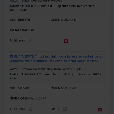
Autor(i):
Buljan Despoja Tušek Vrhovec
Nakladnik:
ŠKOLSKA KNJIGA d.d.
Registarski broj ministarstva:
6005-DOM2
SKU:
CIJENA:
556478
30,00 €
ŠIFRA OMOTA:
Udžbenik
KEMIJA 7; (KUTIJA) radna bilježnica iz kemije za sedmi razred
osnovne škole s radnim listovima za istraživačku nastavu
Autor(i):
Banović Holenda Lacić Kovač-Andrić Štiglić
Nakladnik:
PROFIL KLETT d.o.o.
Registarski broj ministarstva:
6090-
DOM
SKU:
CIJENA:
567416
25,00 €
ŠIFRA OMOTA:
500274
Udžbenik
Omot