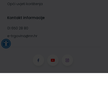
Opći uvjeti korištenja
Kontakt informacije
01 650 28 80
e-trgovina@nn.hr
© Narodne novine d.d. 2008-