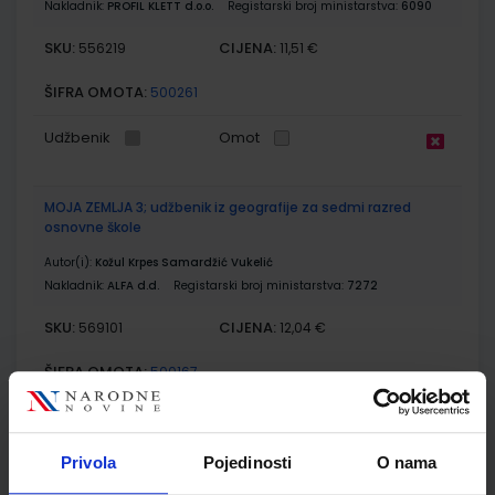
Nakladnik:
PROFIL KLETT d.o.o.
Registarski broj ministarstva:
6090
SKU:
CIJENA:
556219
11,51 €
ŠIFRA OMOTA:
500261
Udžbenik
Omot
MOJA ZEMLJA 3; udžbenik iz geografije za sedmi razred
osnovne škole
Autor(i):
Kožul Krpes Samardžić Vukelić
Nakladnik:
ALFA d.d.
Registarski broj ministarstva:
7272
SKU:
CIJENA:
569101
12,04 €
ŠIFRA OMOTA:
500167
Udžbenik
Omot
Privola
Pojedinosti
O nama
MOJA ZEMLJA 3; radna bilježnica iz geografije za sedmi