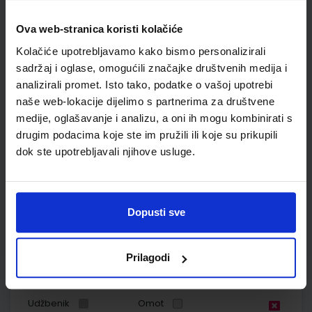
razred osnovne škole
Ova web-stranica koristi kolačiće
Autor(i):
Kožul Krpes Samardžić Vukelić
Nakladnik:
ALFA d.d.
Registarski broj ministarstva:
7272-DOM
Kolačiće upotrebljavamo kako bismo personalizirali
sadržaj i oglase, omogućili značajke društvenih medija i
SKU:
CIJENA:
569102
12,00 €
analizirali promet. Isto tako, podatke o vašoj upotrebi
ŠIFRA OMOTA:
500167
naše web-lokacije dijelimo s partnerima za društvene
medije, oglašavanje i analizu, a oni ih mogu kombinirati s
Udžbenik
Omot
drugim podacima koje ste im pružili ili koje su prikupili
dok ste upotrebljavali njihove usluge.
POVIJEST 7; udžbenik iz povijesti za sedmi razred osnovne
škole
Autor(i):
Holjevac Katušić D.Finek A.Finek Birin Šarlija
Dopusti sve
Nakladnik:
ALFA d.d.
Registarski broj ministarstva:
6561
SKU:
CIJENA:
567417
11,85 €
Prilagodi
ŠIFRA OMOTA:
500179
Udžbenik
Omot