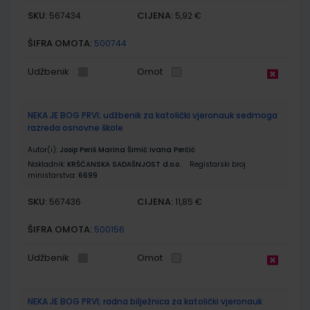
SKU:
CIJENA:
567434
5,92 €
ŠIFRA OMOTA:
500744
Udžbenik
Omot
NEKA JE BOG PRVI; udžbenik za katolički vjeronauk sedmoga
razreda osnovne škole
Autor(i):
Josip Periš Marina Šimić Ivana Perčić
Nakladnik:
KRŠĆANSKA SADAŠNJOST d.o.o.
Registarski broj
ministarstva:
6699
SKU:
CIJENA:
567436
11,85 €
ŠIFRA OMOTA:
500156
Udžbenik
Omot
NEKA JE BOG PRVI; radna bilježnica za katolički vjeronauk