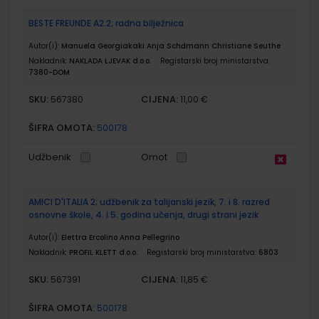
BESTE FREUNDE A2.2; radna bilježnica
Autor(i):
Manuela Georgiakaki Anja Schđmann Christiane Seuthe
Nakladnik:
NAKLADA LJEVAK d.o.o.
Registarski broj ministarstva:
7380-DOM
SKU:
CIJENA:
567380
11,00 €
ŠIFRA OMOTA:
500178
Udžbenik
Omot
AMICI D'ITALIA 2; udžbenik za talijanski jezik, 7. i 8. razred
osnovne škole, 4. i 5. godina učenja, drugi strani jezik
Autor(i):
Elettra Ercolino Anna Pellegrino
Nakladnik:
PROFIL KLETT d.o.o.
Registarski broj ministarstva:
6803
SKU:
CIJENA:
567391
11,85 €
ŠIFRA OMOTA:
500178