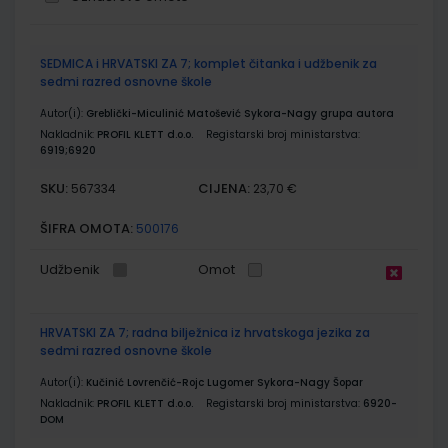
Grupirani
SEDMICA i HRVATSKI ZA 7; komplet čitanka i udžbenik za
proizvodi
sedmi razred osnovne škole
Autor(i):
Greblički-Miculinić Matošević Sykora-Nagy grupa autora
Nakladnik:
PROFIL KLETT d.o.o.
Registarski broj ministarstva:
6919;6920
SKU:
CIJENA:
567334
23,70 €
ŠIFRA OMOTA:
500176
Udžbenik
Omot
HRVATSKI ZA 7; radna bilježnica iz hrvatskoga jezika za
sedmi razred osnovne škole
Autor(i):
Kučinić Lovrenčić-Rojc Lugomer Sykora-Nagy Šopar
Nakladnik:
PROFIL KLETT d.o.o.
Registarski broj ministarstva:
6920-
DOM