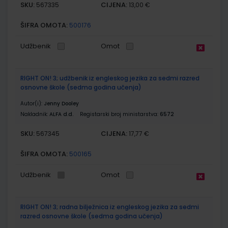
SKU:
CIJENA:
567335
13,00 €
ŠIFRA OMOTA:
500176
Udžbenik
Omot
RIGHT ON! 3; udžbenik iz engleskog jezika za sedmi razred
osnovne škole (sedma godina učenja)
Autor(i):
Jenny Dooley
Nakladnik:
ALFA d.d.
Registarski broj ministarstva:
6572
SKU:
CIJENA:
567345
17,77 €
ŠIFRA OMOTA:
500165
Udžbenik
Omot
RIGHT ON! 3; radna bilježnica iz engleskog jezika za sedmi
razred osnovne škole (sedma godina učenja)