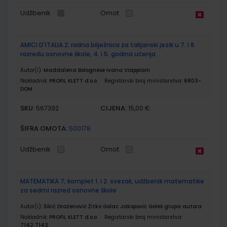
Udžbenik
Omot
AMICI D'ITALIA 2; radna bilježnica za talijanski jezik u 7. i 8.
razredu osnovne škole, 4. i 5. godina učenja
Autor(i):
Maddalena Bolognese Ivana Viappiani
Nakladnik:
PROFIL KLETT d.o.o.
Registarski broj ministarstva:
6803-
DOM
SKU:
CIJENA:
567392
15,00 €
ŠIFRA OMOTA:
500178
Udžbenik
Omot
MATEMATIKA 7; komplet 1. i 2. svezak, udžbenik matematike
za sedmi razred osnovne škole
Autor(i):
Šikić Draženović Žitko Golac Jakopović Goleš grupa autora
Nakladnik:
PROFIL KLETT d.o.o.
Registarski broj ministarstva:
7142;7143