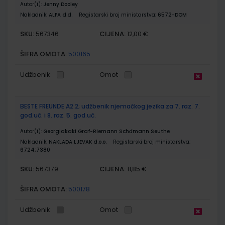
Autor(i):
Jenny Dooley
Nakladnik:
ALFA d.d.
Registarski broj ministarstva:
6572-DOM
SKU:
CIJENA:
567346
12,00 €
ŠIFRA OMOTA:
500165
Udžbenik
Omot
BESTE FREUNDE A2.2; udžbenik njemačkog jezika za 7. raz. 7.
god.uč. i 8. raz. 5. god.uč.
Autor(i):
Georgiakaki Graf-Riemann Schđmann Seuthe
Nakladnik:
NAKLADA LJEVAK d.o.o.
Registarski broj ministarstva:
6724;7380
SKU:
CIJENA:
567379
11,85 €
ŠIFRA OMOTA:
500178
Udžbenik
Omot