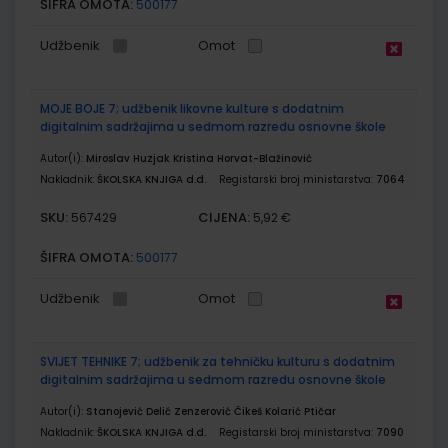
ŠIFRA OMOTA:
500177
Udžbenik
Omot
MOJE BOJE 7; udžbenik likovne kulture s dodatnim
digitalnim sadržajima u sedmom razredu osnovne škole
Autor(i):
Miroslav Huzjak Kristina Horvat-Blažinović
Nakladnik:
ŠKOLSKA KNJIGA d.d.
Registarski broj ministarstva:
7064
SKU:
CIJENA:
567429
5,92 €
ŠIFRA OMOTA:
500177
Udžbenik
Omot
SVIJET TEHNIKE 7; udžbenik za tehničku kulturu s dodatnim
digitalnim sadržajima u sedmom razredu osnovne škole
Autor(i):
Stanojević Delić Zenzerović Čikeš Kolarić Ptičar
Nakladnik:
ŠKOLSKA KNJIGA d.d.
Registarski broj ministarstva:
7090