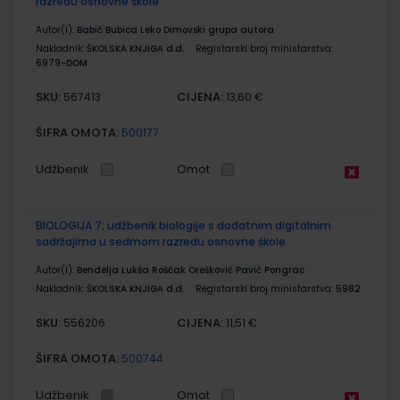
razredu osnovne škole
Autor(i):
Babić Bubica Leko Dimovski grupa autora
Nakladnik:
ŠKOLSKA KNJIGA d.d.
Registarski broj ministarstva:
6979-DOM
SKU:
CIJENA:
567413
13,60 €
ŠIFRA OMOTA:
500177
Udžbenik
Omot
BIOLOGIJA 7; udžbenik biologije s dodatnim digitalnim
sadržajima u sedmom razredu osnovne škole
Autor(i):
Bendelja Lukša Roščak Orešković Pavić Pongrac
Nakladnik:
ŠKOLSKA KNJIGA d.d.
Registarski broj ministarstva:
5982
SKU:
CIJENA:
556206
11,51 €
ŠIFRA OMOTA:
500744
Udžbenik
Omot