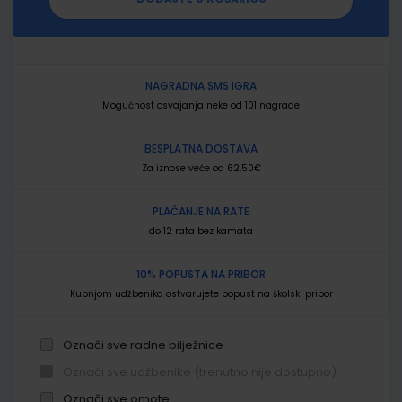
NAGRADNA SMS IGRA
Mogućnost osvajanja neke od 101 nagrade
BESPLATNA DOSTAVA
Za iznose veće od 62,50€
PLAĆANJE NA RATE
do 12 rata bez kamata
10% POPUSTA NA PRIBOR
Kupnjom udžbenika ostvarujete popust na školski pribor
Označi sve radne bilježnice
Označi sve udžbenike (trenutno nije dostupno)
Označi sve omote