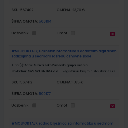
SKU:
CIJENA:
567402
23,70 €
ŠIFRA OMOTA:
500164
Udžbenik
Omot
#MOJPORTAL7; udžbenik informatike s dodatnim digitalnim
sadržajima u sedmom razredu osnovne škole
Autor(i):
Babić Bubica Leko Dimovski grupa autora
Nakladnik:
ŠKOLSKA KNJIGA d.d.
Registarski broj ministarstva:
6979
SKU:
CIJENA:
567412
11,85 €
ŠIFRA OMOTA:
500177
Udžbenik
Omot
#MOJPORTAL7; radna bilježnica za informatiku u sedmom