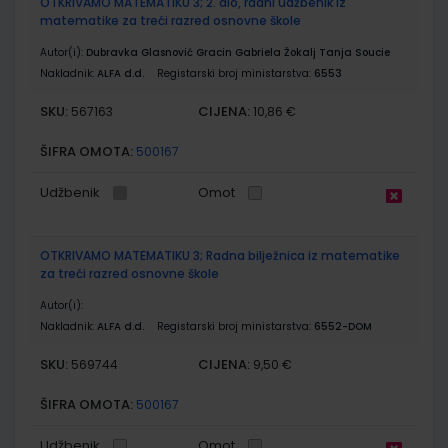
OTKRIVAMO MATEMATIKU 3; 2. dio, radni udžbenik iz
matematike za treći razred osnovne škole
Autor(i):
Dubravka Glasnović Gracin Gabriela Žokalj Tanja Soucie
Nakladnik:
ALFA d.d.
Registarski broj ministarstva:
6553
SKU:
CIJENA:
567163
10,86 €
ŠIFRA OMOTA:
500167
Udžbenik
Omot
OTKRIVAMO MATEMATIKU 3; Radna bilježnica iz matematike
za treći razred osnovne škole
Autor(i):
Nakladnik:
ALFA d.d.
Registarski broj ministarstva:
6552-DOM
SKU:
CIJENA:
569744
9,50 €
ŠIFRA OMOTA:
500167
Udžbenik
Omot