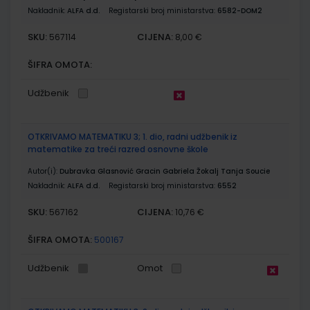
Nakladnik:
ALFA d.d.
Registarski broj ministarstva:
6582-DOM2
SKU:
CIJENA:
567114
8,00 €
ŠIFRA OMOTA:
Udžbenik
OTKRIVAMO MATEMATIKU 3; 1. dio, radni udžbenik iz
matematike za treći razred osnovne škole
Autor(i):
Dubravka Glasnović Gracin Gabriela Žokalj Tanja Soucie
Nakladnik:
ALFA d.d.
Registarski broj ministarstva:
6552
SKU:
CIJENA:
567162
10,76 €
ŠIFRA OMOTA:
500167
Udžbenik
Omot