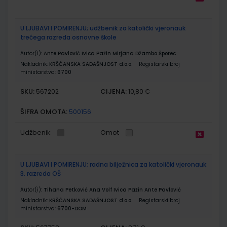
U LJUBAVI I POMIRENJU; udžbenik za katolički vjeronauk
trećega razreda osnovne škole
Autor(i):
Ante Pavlović Ivica Pažin Mirjana Džambo Šporec
Nakladnik:
KRŠĆANSKA SADAŠNJOST d.o.o.
Registarski broj
ministarstva:
6700
SKU:
CIJENA:
567202
10,80 €
ŠIFRA OMOTA:
500156
Udžbenik
Omot
U LJUBAVI I POMIRENJU; radna bilježnica za katolički vjeronauk
3. razreda OŠ
Autor(i):
Tihana Petković Ana Volf Ivica Pažin Ante Pavlović
Nakladnik:
KRŠĆANSKA SADAŠNJOST d.o.o.
Registarski broj
ministarstva:
6700-DOM