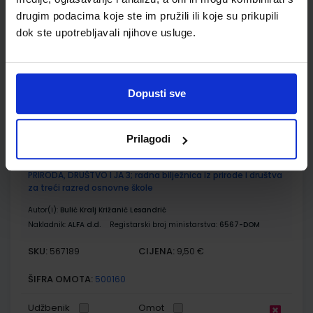
za treći razred osnovne škole
drugim podacima koje ste im pružili ili koje su prikupili
dok ste upotrebljavali njihove usluge.
Autor(i):
Mila Bulić Gordana Kralj Lidija Križanić Marija Lesandrić
Nakladnik:
ALFA d.d.
Registarski broj ministarstva:
6567
SKU:
CIJENA:
567188
10,80 €
Dopusti sve
ŠIFRA OMOTA:
500179
Udžbenik
Omot
Prilagodi
PRIRODA, DRUŠTVO I JA 3; radna bilježnica iz prirode i društva
za treći razred osnovne škole
Autor(i):
Bulić Kralj Križanić Lesandrić
Nakladnik:
ALFA d.d.
Registarski broj ministarstva:
6567-DOM
SKU:
CIJENA:
567189
9,50 €
ŠIFRA OMOTA:
500160
Udžbenik
Omot