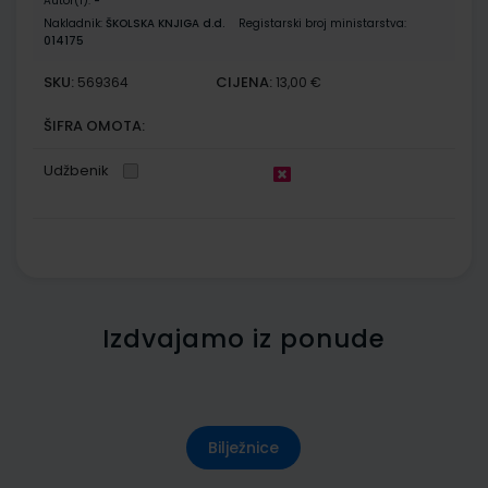
Autor(i):
-
Nakladnik:
ŠKOLSKA KNJIGA d.d.
Registarski broj ministarstva:
014175
SKU:
CIJENA:
569364
13,00 €
ŠIFRA OMOTA:
Udžbenik
Izdvajamo iz ponude
Bilježnice