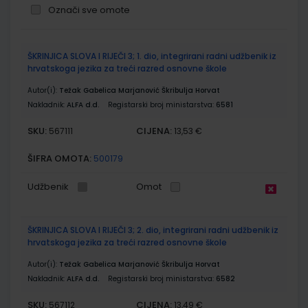
Označi sve omote
Grupirani
ŠKRINJICA SLOVA I RIJEČI 3; 1. dio, integrirani radni udžbenik iz
proizvodi
hrvatskoga jezika za treći razred osnovne škole
Autor(i):
Težak Gabelica Marjanović Škribulja Horvat
Nakladnik:
ALFA d.d.
Registarski broj ministarstva:
6581
SKU:
CIJENA:
567111
13,53 €
ŠIFRA OMOTA:
500179
Udžbenik
Omot
ŠKRINJICA SLOVA I RIJEČI 3; 2. dio, integrirani radni udžbenik iz
hrvatskoga jezika za treći razred osnovne škole
Autor(i):
Težak Gabelica Marjanović Škribulja Horvat
Nakladnik:
ALFA d.d.
Registarski broj ministarstva:
6582
SKU:
CIJENA:
567112
13,49 €