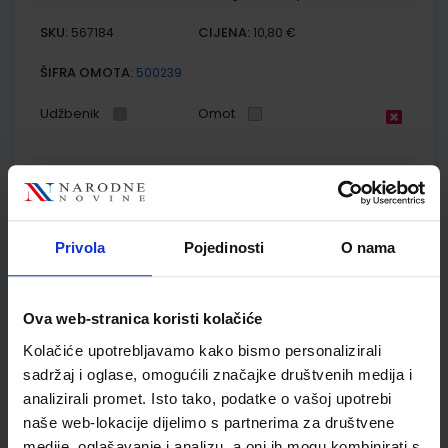
SKU:
CIJENA:
567184
10,80 €
ŠIFRA OMOTA:
500239
Udžbenik
Omot
E-SVIJET 3; radna bilježnica informatike u trećem razredu
osnovne škole
Autor(i):
Josipa Blagus Marijana Šundov Ana Budojević
Privola
Pojedinosti
O nama
Nakladnik:
ŠKOLSKA KNJIGA d.d.
Registarski broj ministarstva:
7003-DOM
SKU:
CIJENA:
567185
11,50 €
Ova web-stranica koristi kolačiće
ŠIFRA OMOTA:
500744
Kolačiće upotrebljavamo kako bismo personalizirali
sadržaj i oglase, omogućili značajke društvenih medija i
Udžbenik
Omot
analizirali promet. Isto tako, podatke o vašoj upotrebi
naše web-lokacije dijelimo s partnerima za društvene
PRIRODA, DRUŠTVO I JA 3; radni udžbenik iz prirode i društva
medije, oglašavanje i analizu, a oni ih mogu kombinirati s