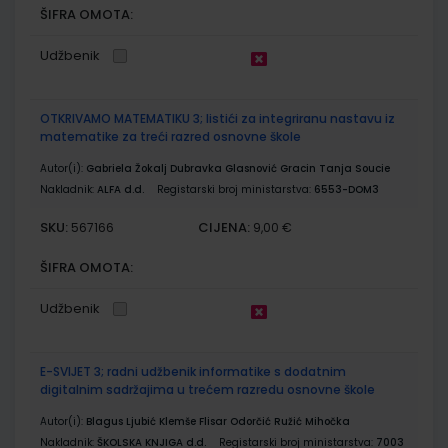
ŠIFRA OMOTA:
Udžbenik
OTKRIVAMO MATEMATIKU 3; listići za integriranu nastavu iz
matematike za treći razred osnovne škole
Autor(i):
Gabriela Žokalj Dubravka Glasnović Gracin Tanja Soucie
Nakladnik:
ALFA d.d.
Registarski broj ministarstva:
6553-DOM3
SKU:
CIJENA:
567166
9,00 €
ŠIFRA OMOTA:
Udžbenik
E-SVIJET 3; radni udžbenik informatike s dodatnim
digitalnim sadržajima u trećem razredu osnovne škole
Autor(i):
Blagus Ljubić Klemše Flisar Odorčić Ružić Mihočka
Nakladnik:
ŠKOLSKA KNJIGA d.d.
Registarski broj ministarstva:
7003