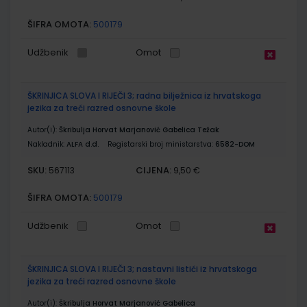
ŠIFRA OMOTA:
500179
Udžbenik
Omot
ŠKRINJICA SLOVA I RIJEČI 3; radna bilježnica iz hrvatskoga
jezika za treći razred osnovne škole
Autor(i):
Škribulja Horvat Marjanović Gabelica Težak
Nakladnik:
ALFA d.d.
Registarski broj ministarstva:
6582-DOM
SKU:
CIJENA:
567113
9,50 €
ŠIFRA OMOTA:
500179
Udžbenik
Omot
ŠKRINJICA SLOVA I RIJEČI 3; nastavni listići iz hrvatskoga
jezika za treći razred osnovne škole
Autor(i):
Škribulja Horvat Marjanović Gabelica