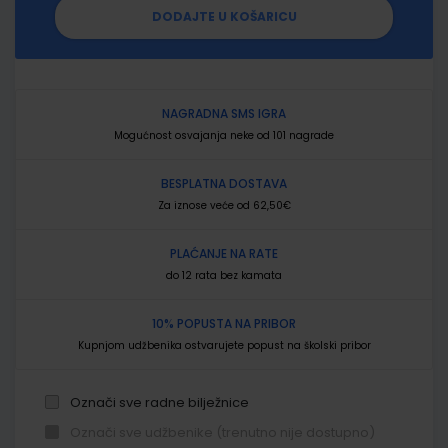
DODAJTE U KOŠARICU
NAGRADNA SMS IGRA
Mogućnost osvajanja neke od 101 nagrade
BESPLATNA DOSTAVA
Za iznose veće od 62,50€
PLAĆANJE NA RATE
do 12 rata bez kamata
10% POPUSTA NA PRIBOR
Kupnjom udžbenika ostvarujete popust na školski pribor
Označi sve radne bilježnice
Označi sve udžbenike (trenutno nije dostupno)