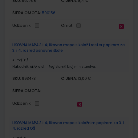
SKU:
CIJENA:
567758
8,71 €
ŠIFRA OMOTA:
500156
Udžbenik
Omot
LIKOVNA MAPA 3 i 4; likovna mapa s kolaž i raster papirom za
3. i 4. razred osnovne škole
Autor(i):
/
Nakladnik:
ALFA d.d.
Registarski broj ministarstva:
SKU:
CIJENA:
993473
13,00 €
ŠIFRA OMOTA:
Udžbenik
LIKOVNA MAPA 3 i 4; likovna mapa s kolažnim papirom za 3. i
4. razred OŠ