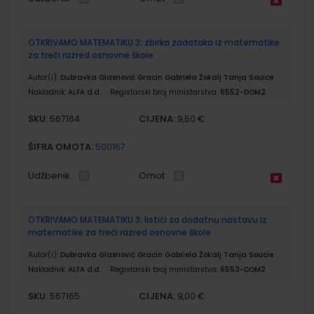
OTKRIVAMO MATEMATIKU 3; zbirka zadataka iz matematike
za treći razred osnovne škole
Autor(i):
Dubravka Glasnović Gracin Gabriela Žokalj Tanja Souice
Nakladnik:
ALFA d.d.
Registarski broj ministarstva:
6552-DOM2
SKU:
CIJENA:
567164
9,50 €
ŠIFRA OMOTA:
500167
Udžbenik
Omot
OTKRIVAMO MATEMATIKU 3; listići za dodatnu nastavu iz
matematike za treći razred osnovne škole
Autor(i):
Dubravka Glasnović Gracin Gabriela Žokalj Tanja Soucie
Nakladnik:
ALFA d.d.
Registarski broj ministarstva:
6553-DOM2
SKU:
CIJENA:
567165
9,00 €