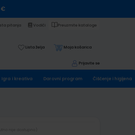
 €
sta pitanja
Vodiči
Preuzmite kataloge
Lista želja
Moja košarica
Prijavite se
Igra i kreativa
Darovni program
Čišćenje i higijena
utno nije dostupno)