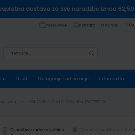
esplatna dostava za sve narudžbe iznad 62,50
Poslovnice
Kontakt
O nama
Če
Pretražite
Pretražite
ola
Ured
Odlaganje i arhiviranje
Informatika
Naslovna
OSNOVNA ŠKOLA I.G.KOVAČIĆA, 1.RAZRED OŠ
Označi sve radne bilježnice
Označi sve udžbenike (tren