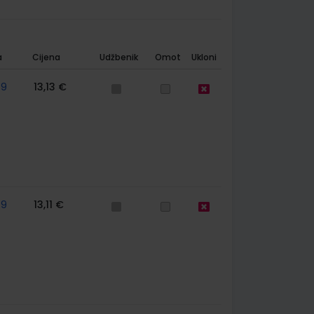
a
Cijena
Udžbenik
Omot
Ukloni
79
13,13 €
79
13,11 €