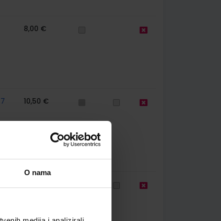
8,00 €
77
10,50 €
O nama
77
12,00 €
enih medija i analizirali