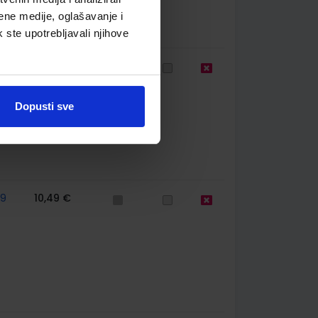
ene medije, oglašavanje i
k ste upotrebljavali njihove
59
10,50 €
Dopusti sve
59
10,49 €