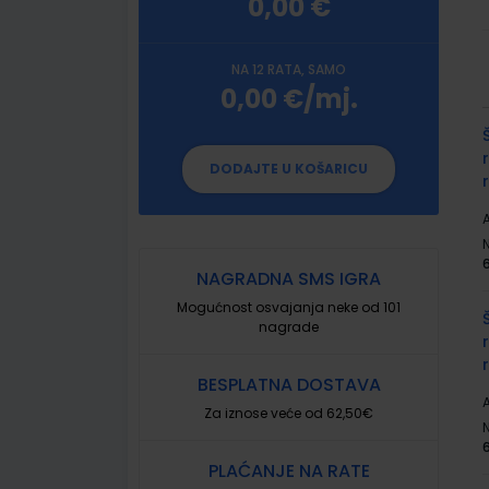
0,00 €
NA 12 RATA, SAMO
0,00 €/mj.
G
p
DODAJTE U KOŠARICU
A
NAGRADNA SMS IGRA
Mogućnost osvajanja neke od 101
nagrade
BESPLATNA DOSTAVA
A
Za iznose veće od 62,50€
PLAĆANJE NA RATE