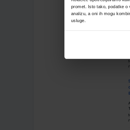
A
promet. Isto tako, podatke o 
analizu, a oni ih mogu kombini
usluge.
A
A