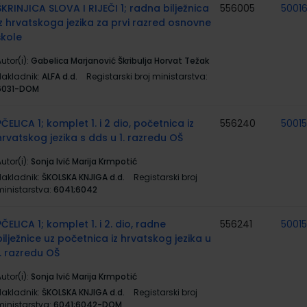
ŠKRINJICA SLOVA I RIJEČI 1; radna bilježnica
556005
5001
iz hrvatskoga jezika za prvi razred osnovne
škole
utor(i):
Gabelica Marjanović Škribulja Horvat Težak
Nakladnik:
ALFA d.d.
Registarski broj ministarstva:
6031-DOM
PČELICA 1; komplet 1. i 2 dio, početnica iz
556240
5001
hrvatskog jezika s dds u 1. razredu OŠ
utor(i):
Sonja Ivić Marija Krmpotić
Nakladnik:
ŠKOLSKA KNJIGA d.d.
Registarski broj
ministarstva:
6041;6042
PČELICA 1; komplet 1. i 2. dio, radne
556241
5001
bilježnice uz početnica iz hrvatskog jezika u
1. razredu OŠ
utor(i):
Sonja Ivić Marija Krmpotić
Nakladnik:
ŠKOLSKA KNJIGA d.d.
Registarski broj
ministarstva:
6041;6042-DOM