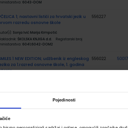
ministarstva:
6043-DOM
PČELICA 1; nastavni listići za hrvatski jezik u
556227
prvom razredu osnovne škole
utor(i):
Sonja Ivić Marija Krmpotić
Nakladnik:
ŠKOLSKA KNJIGA d.d.
Registarski broj
ministarstva:
6041;6042-DOM2
SMILES 1 NEW EDITION; udžbenik iz engleskog
556022
5001
jezika za 1.razred osnovne škole, 1. godina
učenja
utor(i):
Jenny Dooley
Nakladnik:
ALFA d.d.
Registarski broj ministarstva:
5983
Pojedinosti
SMILES 1 NEW EDITION; radna bilježnica iz
556023
5001
engleskog jezika za 1.razred osnovne škole,
1. godina učenja
ačiće
bismo personalizirali sadržaj i oglase, omogućili značajke društv