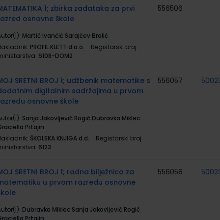
MATEMATIKA 1; zbirka zadataka za prvi
556506
razred osnovne škole
utor(i):
Martić Ivančić Sarajčev Bralić
Nakladnik:
PROFIL KLETT d.o.o.
Registarski broj
ministarstva:
6108-DOM2
MOJ SRETNI BROJ 1; udžbenik matematike s
556057
5002
dodatnim digitalnim sadržajima u prvom
razredu osnovne škole
utor(i):
Sanja Jakovljević Rogić Dubravka Miklec
raciella Prtajin
Nakladnik:
ŠKOLSKA KNJIGA d.d.
Registarski broj
ministarstva:
6123
MOJ SRETNI BROJ 1; radna bilježnica za
556058
5002
matematiku u prvom razredu osnovne
škole
utor(i):
Dubravka Miklec Sanja Jakovljević Rogić
raciella Prtajin