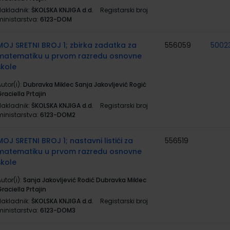
Nakladnik:
ŠKOLSKA KNJIGA d.d.
Registarski broj
ministarstva:
6123-DOM
MOJ SRETNI BROJ 1; zbirka zadatka za
556059
5002
matematiku u prvom razredu osnovne
škole
utor(i):
Dubravka Miklec Sanja Jakovljević Rogić
raciella Prtajin
Nakladnik:
ŠKOLSKA KNJIGA d.d.
Registarski broj
ministarstva:
6123-DOM2
MOJ SRETNI BROJ 1; nastavni listići za
556519
matematiku u prvom razredu osnovne
škole
utor(i):
Sanja Jakovljević Rodić Dubravka Miklec
raciella Prtajin
Nakladnik:
ŠKOLSKA KNJIGA d.d.
Registarski broj
ministarstva:
6123-DOM3