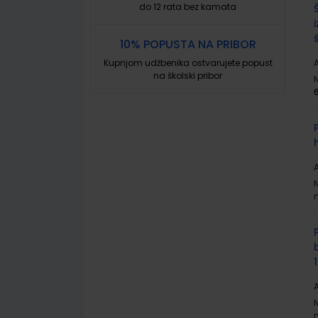
do 12 rata bez kamata
10% POPUSTA NA PRIBOR
Kupnjom udžbenika ostvarujete popust
A
na školski pribor
A
A