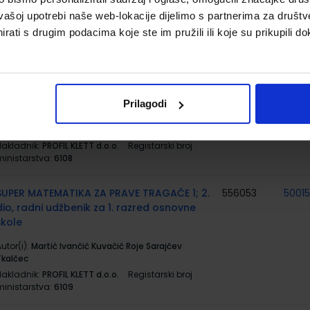
utor(i):
Jenny Dooley
vašoj upotrebi naše web-lokacije dijelimo s partnerima za društv
Nakladnik:
ALFA d.d.
Registarski broj ministarstva:
5983-DOM
rati s drugim podacima koje ste im pružili ili koje su prikupili do
SUPER MATEMATIKA ZA PRAVE TRAGAČE 1; 1.
556052
5001
dio, radni udžbenik za 1. razred osnovne
škole
Prilagodi
utor(i):
Martić Ivančić Kuvačić Roje Sarajčev
Tkalčec
Nakladnik:
PROFIL KLETT d.o.o.
Registarski broj
ministarstva:
6108
SUPER MATEMATIKA ZA PRAVE TRAGAČE 1; 2.
556053
5001
dio, radni udžbenik za 1. razred osnovne
škole
utor(i):
Martić Ivančić Kuvačić Roje Sarajčev
Tkalčec
Nakladnik:
PROFIL KLETT d.o.o.
Registarski broj
ministarstva:
6109