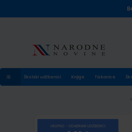
B
Školski udžbenici
Knjige
Tiskanice
Šk
UKUPNO - ODABRANI UDŽBENICI