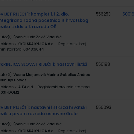
SVIJET RIJEČI 1; komplet 1. i 2. dio,
556253
50016
integrirana radna početnica iz hrvatskog
jezika s dds u 1. razredu OŠ
utor(i):
Španić Jurić Zokić Vladušić
Nakladnik:
ŠKOLSKA KNJIGA d.d.
Registarski broj
ministarstva:
6043;6044
ŠKRINJICA SLOVA I RIJEČI 1; nastavni listići
556198
utor(i):
Vesna Marjanović Marina Gabelica Andrea
kribulja Horvat
Nakladnik:
ALFA d.d.
Registarski broj ministarstva:
6031-DOM2
SVIJET RIJEČI 1; nastavni listići za hrvatski
556093
jezik u prvom razredu osnovne škole
utor(i):
Španić Jurić Zokić Vladušić
Nakladnik:
ŠKOLSKA KNJIGA d.d.
Registarski broj