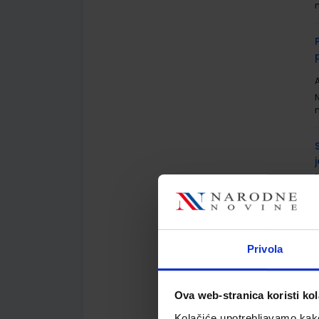
A
A
Privola
Ova web-stranica koristi kol
Kolačiće upotrebljavamo kako 