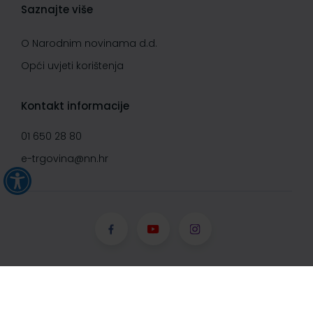
Saznajte više
O Narodnim novinama d.d.
Opći uvjeti korištenja
Kontakt informacije
01 650 28 80
e-trgovina@nn.hr