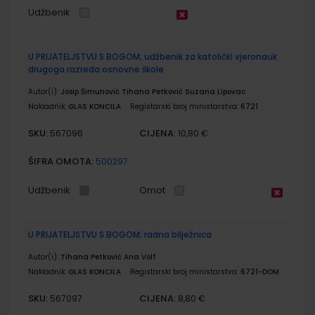
Udžbenik
U PRIJATELJSTVU S BOGOM; udžbenik za katolički vjeronauk
drugoga razreda osnovne škole
Autor(i):
Josip Šimunović Tihana Petković Suzana Lipovac
Nakladnik:
GLAS KONCILA
Registarski broj ministarstva:
6721
SKU:
CIJENA:
567096
10,80 €
ŠIFRA OMOTA:
500297
Udžbenik
Omot
U PRIJATELJSTVU S BOGOM; radna bilježnica
Autor(i):
Tihana Petković Ana Volf
Nakladnik:
GLAS KONCILA
Registarski broj ministarstva:
6721-DOM
SKU:
CIJENA:
567097
8,80 €