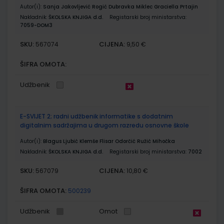
Autor(i):
Sanja Jakovljević Rogić Dubravka Miklec Graciella Prtajin
Nakladnik:
ŠKOLSKA KNJIGA d.d.
Registarski broj ministarstva:
7059-DOM3
SKU:
CIJENA:
567074
9,50 €
ŠIFRA OMOTA:
Udžbenik
E-SVIJET 2; radni udžbenik informatike s dodatnim
digitalnim sadržajima u drugom razredu osnovne škole
Autor(i):
Blagus Ljubić Klemše Flisar Odorčić Ružić Mihočka
Nakladnik:
ŠKOLSKA KNJIGA d.d.
Registarski broj ministarstva:
7002
SKU:
CIJENA:
567079
10,80 €
ŠIFRA OMOTA:
500239
Udžbenik
Omot