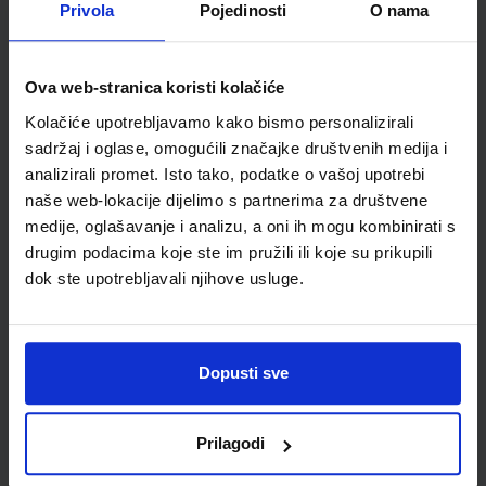
Privola
Pojedinosti
O nama
ŠIFRA OMOTA:
500239
Udžbenik
Omot
Ova web-stranica koristi kolačiće
Kolačiće upotrebljavamo kako bismo personalizirali
ISTRAŽUJEMO NAŠ SVIJET 2; radna bilježnica za prirodu i
sadržaj i oglase, omogućili značajke društvenih medija i
društvo u drugom razredu osnovne škole
analizirali promet. Isto tako, podatke o vašoj upotrebi
Autor(i):
Tamara Kisovar Ivanda Alena Letina
naše web-lokacije dijelimo s partnerima za društvene
Nakladnik:
ŠKOLSKA KNJIGA d.d.
Registarski broj ministarstva:
medije, oglašavanje i analizu, a oni ih mogu kombinirati s
7034-DOM
drugim podacima koje ste im pružili ili koje su prikupili
SKU:
CIJENA:
567093
11,00 €
dok ste upotrebljavali njihove usluge.
ŠIFRA OMOTA:
500239
Udžbenik
Omot
Dopusti sve
ISTRAŽUJEMO NAŠ SVIJET 2; nastavni listići za prirodu i
Prilagodi
društvo u drugom razredu osnovne škole