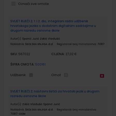
Označi sve omote
Grupirani
SVIJET RIJEČI 2; 1. I 2. dio, integrirani radni udžbenik
proizvodi
hrvatskoga jezika s dodatnim digitalnim sadržajima u
drugom razredu osnovne škole
Autor(i):
Španić Jurić Zokić Vladušić
Nakladnik:
ŠKOLSKA KNJIGA d.d.
Registarski broj ministarstva:
7087
SKU:
CIJENA:
567022
27,02 €
ŠIFRA OMOTA:
500161
Udžbenik
Omot
SVIJET RIJEČI 2; nastavni listići za hrvatski jezik u drugom
razredu osnovne škole
Autor(i):
Zokić Vladušić Španić Jurić
Nakladnik:
ŠKOLSKA KNJIGA d.d.
Registarski broj ministarstva:
7087-DOM