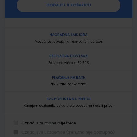
DODAJTE U KOŠARICU
NAGRADNA SMS IGRA
Mogućnost osvajanja neke od 101 nagrade
BESPLATNA DOSTAVA
Za iznose veće od 62,50€
PLAĆANJE NA RATE
do 12 rata bez kamata
10% POPUSTA NA PRIBOR
Kupnjom udžbenika ostvarujete popust na školski pribor
Označi sve radne bilježnice
Označi sve udžbenike (trenutno nije dostupno)