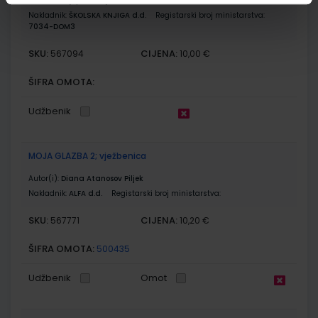
Autor(i):
Stjepan Krajček
Nakladnik:
ŠKOLSKA KNJIGA d.d.
Registarski broj ministarstva:
7034-DOM3
SKU:
CIJENA:
567094
10,00 €
ŠIFRA OMOTA:
Udžbenik
MOJA GLAZBA 2; vježbenica
Autor(i):
Diana Atanosov Piljek
Nakladnik:
ALFA d.d.
Registarski broj ministarstva:
SKU:
CIJENA:
567771
10,20 €
ŠIFRA OMOTA:
500435
Udžbenik
Omot