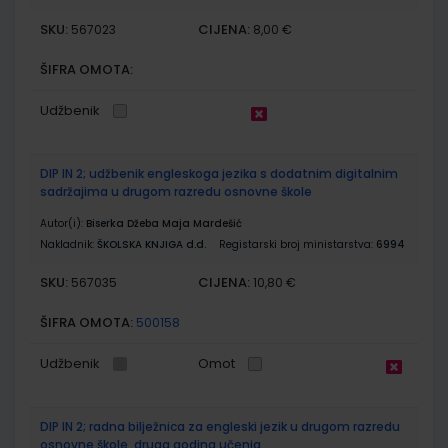
SKU:
CIJENA:
567023
8,00 €
ŠIFRA OMOTA:
Udžbenik
DIP IN 2; udžbenik engleskoga jezika s dodatnim digitalnim
sadržajima u drugom razredu osnovne škole
Autor(i):
Biserka Džeba Maja Mardešić
Nakladnik:
ŠKOLSKA KNJIGA d.d.
Registarski broj ministarstva:
6994
SKU:
CIJENA:
567035
10,80 €
ŠIFRA OMOTA:
500158
Udžbenik
Omot
DIP IN 2; radna bilježnica za engleski jezik u drugom razredu
osnovne škole, druga godina učenja