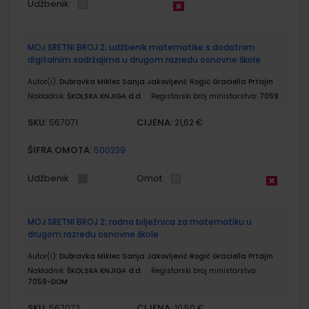
Udžbenik
MOJ SRETNI BROJ 2; udžbenik matematike s dodatnim
digitalnim sadržajima u drugom razredu osnovne škole
Autor(i):
Dubravka Miklec Sanja Jakovljević Rogić Graciella Prtajin
Nakladnik:
ŠKOLSKA KNJIGA d.d.
Registarski broj ministarstva:
7059
SKU:
CIJENA:
567071
21,62 €
ŠIFRA OMOTA:
500239
Udžbenik
Omot
MOJ SRETNI BROJ 2; radna bilježnica za matematiku u
drugom razredu osnovne škole
Autor(i):
Dubravka Miklec Sanja Jakovljević Rogić Graciella Prtajin
Nakladnik:
ŠKOLSKA KNJIGA d.d.
Registarski broj ministarstva:
7059-DOM
SKU:
CIJENA:
567072
10,50 €