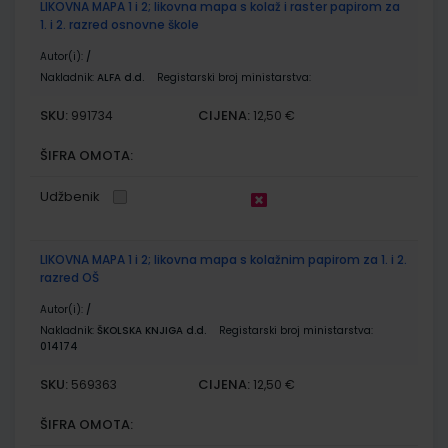
LIKOVNA MAPA 1 i 2; likovna mapa s kolaž i raster papirom za
1. i 2. razred osnovne škole
Autor(i):
/
Nakladnik:
ALFA d.d.
Registarski broj ministarstva:
SKU:
CIJENA:
991734
12,50 €
ŠIFRA OMOTA:
Udžbenik
LIKOVNA MAPA 1 i 2; likovna mapa s kolažnim papirom za 1. i 2.
razred OŠ
Autor(i):
/
Nakladnik:
ŠKOLSKA KNJIGA d.d.
Registarski broj ministarstva:
014174
SKU:
CIJENA:
569363
12,50 €
ŠIFRA OMOTA: