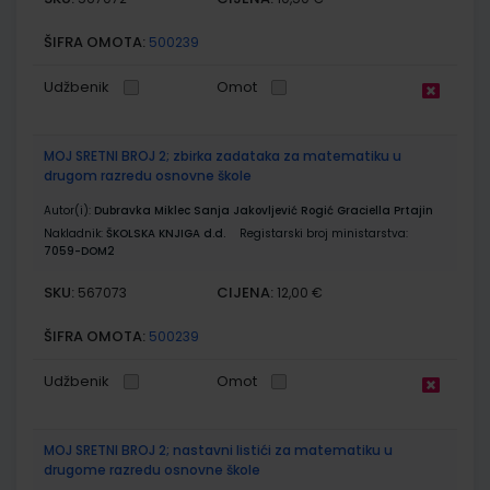
ŠIFRA OMOTA:
500239
Udžbenik
Omot
MOJ SRETNI BROJ 2; zbirka zadataka za matematiku u
drugom razredu osnovne škole
Autor(i):
Dubravka Miklec Sanja Jakovljević Rogić Graciella Prtajin
Nakladnik:
ŠKOLSKA KNJIGA d.d.
Registarski broj ministarstva:
7059-DOM2
SKU:
CIJENA:
567073
12,00 €
ŠIFRA OMOTA:
500239
Udžbenik
Omot
MOJ SRETNI BROJ 2; nastavni listići za matematiku u
drugome razredu osnovne škole