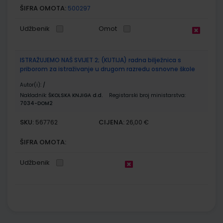
ŠIFRA OMOTA:
500297
Udžbenik
Omot
ISTRAŽUJEMO NAŠ SVIJET 2; (KUTIJA) radna bilježnica s
priborom za istraživanje u drugom razredu osnovne škole
Autor(i):
/
Nakladnik:
ŠKOLSKA KNJIGA d.d.
Registarski broj ministarstva:
7034-DOM2
SKU:
CIJENA:
567762
26,00 €
ŠIFRA OMOTA:
Udžbenik