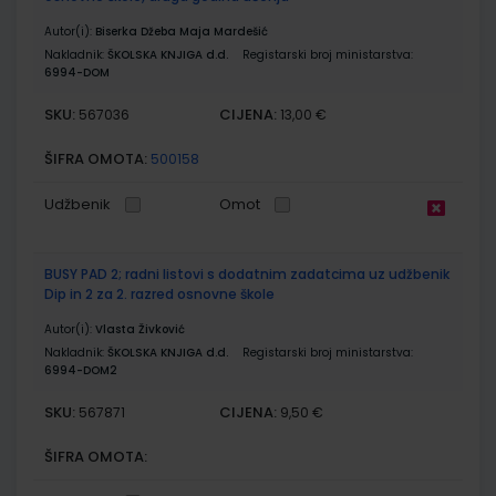
Autor(i):
Biserka Džeba Maja Mardešić
Nakladnik:
ŠKOLSKA KNJIGA d.d.
Registarski broj ministarstva:
6994-DOM
SKU:
CIJENA:
567036
13,00 €
ŠIFRA OMOTA:
500158
Udžbenik
Omot
BUSY PAD 2; radni listovi s dodatnim zadatcima uz udžbenik
Dip in 2 za 2. razred osnovne škole
Autor(i):
Vlasta Živković
Nakladnik:
ŠKOLSKA KNJIGA d.d.
Registarski broj ministarstva:
6994-DOM2
SKU:
CIJENA:
567871
9,50 €
ŠIFRA OMOTA: