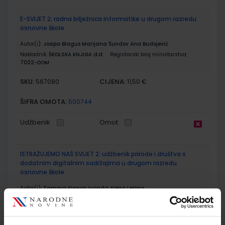
E-SVIJET 2; radna bilježnica informatike u drugom razredu
osnovne škole
Autor(i):
Josipa Blagus Marijana Šundov Ana Budojević
Nakladnik:
ŠKOLSKA KNJIGA d.d.
Registarski broj ministarstva:
7002-DOM
SKU:
CIJENA:
567080
11,50 €
ŠIFRA OMOTA:
500744
Udžbenik
Omot
ISTRAŽUJEMO NAŠ SVIJET 2; udžbenik prirode i društva s
dodatnim digitalnim sadržajima u drugom razredu
osnovne škole
Autor(i):
Tamara Kisovar Ivanda Alena Letina
Nakladnik:
ŠKOLSKA KNJIGA d.d.
Registarski broj ministarstva:
7034
SKU:
CIJENA:
567092
10,80 €