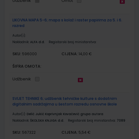
Udžbenik
Omot
LIKOVNA MAPA 5-6; mapa s kolaž i raster papirima za 5. i 6.
razred
Autor(i):
Nakladnik:
ALFA d.d.
Registarski broj ministarstva:
SKU:
CIJENA:
596000
14,00 €
ŠIFRA OMOTA:
Udžbenik
SVIJET TEHNIKE 6; udžbenik tehničke kulture s dodatnim
digitalnim sadržajima u šestom razredu osnovne škole
Autor(i):
Delić Jukić Koprivnjak Kovačević grupa autora
Nakladnik:
ŠKOLSKA KNJIGA d.d.
Registarski broj ministarstva:
7089
SKU:
CIJENA:
567322
5,54 €