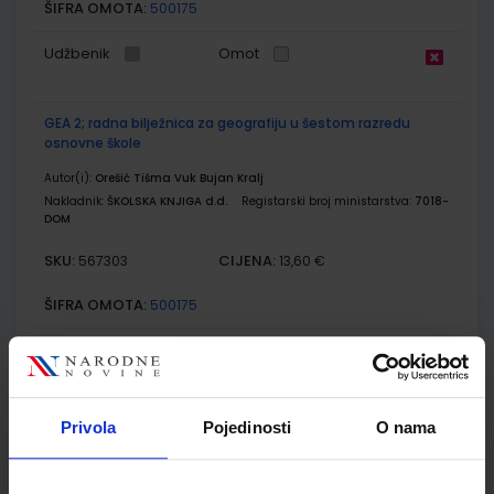
ŠIFRA OMOTA:
500175
Udžbenik
Omot
GEA 2; radna bilježnica za geografiju u šestom razredu
osnovne škole
Autor(i):
Orešić Tišma Vuk Bujan Kralj
Nakladnik:
ŠKOLSKA KNJIGA d.d.
Registarski broj ministarstva:
7018-
DOM
SKU:
CIJENA:
567303
13,60 €
ŠIFRA OMOTA:
500175
Udžbenik
Omot
KLIO 6; udžbenik povijesti s dodatnim digitalnim sadržajima
Privola
Pojedinosti
O nama
u šestom razredu osnovne škole
Autor(i):
Željko Brdal Margita Madunić Kaniški Toni Rajković