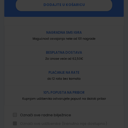
DODAJTE U KOŠARICU
NAGRADNA SMS IGRA
Mogućnost osvajanja neke od 101 nagrade
BESPLATNA DOSTAVA
Za iznose veće od 62,50€
PLAĆANJE NA RATE
do 12 rata bez kamata
10% POPUSTA NA PRIBOR
Kupnjom udžbenika ostvarujete popust na školski pribor
Označi sve radne bilježnice
Označi sve udžbenike (trenutno nije dostupno)