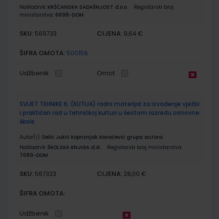
Nakladnik:
KRŠĆANSKA SADAŠNJOST d.o.o.
Registarski broj
ministarstva:
6698-DOM
SKU:
CIJENA:
569733
9,64 €
ŠIFRA OMOTA:
500156
Udžbenik
Omot
SVIJET TEHNIKE 6; (KUTIJA) radni materijal za izvođenje vježbi
i praktičan rad u tehničkoj kulturi u šestom razredu osnovne
škole
Autor(i):
Delić Jukić Koprivnjak Kovačević grupa autora
Nakladnik:
ŠKOLSKA KNJIGA d.d.
Registarski broj ministarstva:
7089-DOM
SKU:
CIJENA:
567323
28,00 €
ŠIFRA OMOTA:
Udžbenik