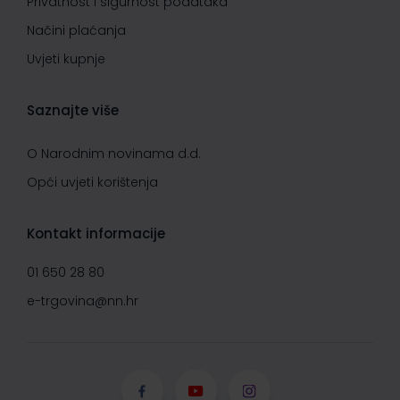
Privatnost i sigurnost podataka
Načini plaćanja
Uvjeti kupnje
Saznajte više
O Narodnim novinama d.d.
Opći uvjeti korištenja
Kontakt informacije
01 650 28 80
e-trgovina@nn.hr