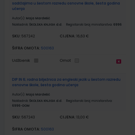
sadržajima u šestom razredu osnovne škole, šesta godina
učenja
Autor(i):
Maja Mardešić
Nakladnik:
ŠKOLSKA KNJIGA d.d.
Registarski broj ministarstva:
6996
SKU:
CIJENA:
567242
16,63 €
ŠIFRA OMOTA:
500163
Udžbenik
Omot
DIP IN 6; radna bilježnica za engleski jezik u šestom razredu
osnovne škole, šesta godina učenja
Autor(i):
Maja Mardešić
Nakladnik:
ŠKOLSKA KNJIGA d.d.
Registarski broj ministarstva:
6996-DOM
SKU:
CIJENA:
567243
13,00 €
ŠIFRA OMOTA:
500163