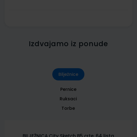
Izdvajamo iz ponude
Bilježnice
Pernice
Ruksaci
Torbe
BILJEŽNICA City Sketch B5 crte, 64 lista,