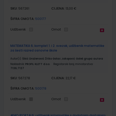
SKU:
CIJENA:
567261
13,00 €
ŠIFRA OMOTA:
500177
Udžbenik
Omot
MATEMATIKA 6; komplet 1. i 2. svezak, udžbenik matematike
za šesti razred osnovne škole
Autor(i):
Šikić Draženović Žitko Golac Jakopović Goleš grupa autora
Nakladnik:
PROFIL KLETT d.o.o.
Registarski broj ministarstva:
7136;7137
SKU:
CIJENA:
567278
22,17 €
ŠIFRA OMOTA:
500178
Udžbenik
Omot
#MOJPORTAL6; udžbenik informatike s dodatnim digitalnim