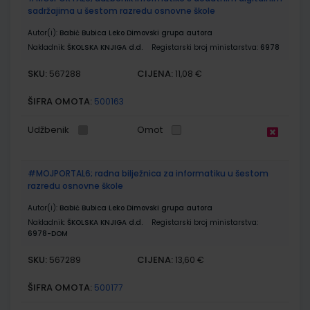
sadržajima u šestom razredu osnovne škole
Autor(i):
Babić Bubica Leko Dimovski grupa autora
Nakladnik:
ŠKOLSKA KNJIGA d.d.
Registarski broj ministarstva:
6978
SKU:
CIJENA:
567288
11,08 €
ŠIFRA OMOTA:
500163
Udžbenik
Omot
#MOJPORTAL6; radna bilježnica za informatiku u šestom
razredu osnovne škole
Autor(i):
Babić Bubica Leko Dimovski grupa autora
Nakladnik:
ŠKOLSKA KNJIGA d.d.
Registarski broj ministarstva:
6978-DOM
SKU:
CIJENA:
567289
13,60 €
ŠIFRA OMOTA:
500177