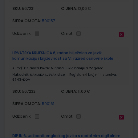
SKU:
CIJENA:
567231
12,06 €
ŠIFRA OMOTA:
500157
Udžbenik
Omot
HRVATSKA KRIJESNICA 6; radna bilježnica za jezik,
komunikaciju i književnost za VI. razred osnovne škole
Autor(i):
Slavica Kovač Mirjana Jukić Danijela Zagorec
Nakladnik:
NAKLADA LJEVAK d.o.o.
Registarski broj ministarstva:
6743-DOM
SKU:
CIJENA:
567232
11,00 €
ŠIFRA OMOTA:
500161
Udžbenik
Omot
DIP IN 6; udžbenik engleskog jezika s dodatnim digitalnim