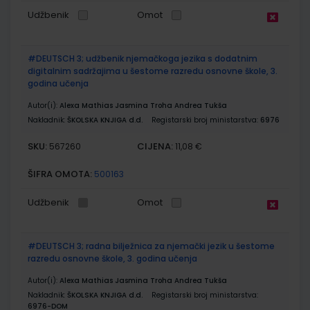
Udžbenik
Omot
#DEUTSCH 3; udžbenik njemačkoga jezika s dodatnim
digitalnim sadržajima u šestome razredu osnovne škole, 3.
godina učenja
Autor(i):
Alexa Mathias Jasmina Troha Andrea Tukša
Nakladnik:
ŠKOLSKA KNJIGA d.d.
Registarski broj ministarstva:
6976
SKU:
CIJENA:
567260
11,08 €
ŠIFRA OMOTA:
500163
Udžbenik
Omot
#DEUTSCH 3; radna bilježnica za njemački jezik u šestome
razredu osnovne škole, 3. godina učenja
Autor(i):
Alexa Mathias Jasmina Troha Andrea Tukša
Nakladnik:
ŠKOLSKA KNJIGA d.d.
Registarski broj ministarstva:
6976-DOM