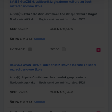
SVIJET GLAZBE 6; udžbenik iz glazbene kulture za šesti
razred osnovne škole
Autor(i):
Nikola Sebastian Jambrošić Ana Ostojić Nevenka Raguž
Nakladnik:
ALFA d.d.
Registarski broj ministarstva:
6575
SKU:
CIJENA:
567312
5,54 €
ŠIFRA OMOTA:
500160
Udžbenik
Omot
LIKOVNA AVANTURA 6; udžbenik iz likovne kulture za šesti
razred osnovne škole
Autor(i):
Stipetić Čus Petrinec Fulir Jerabek grupa autora
Nakladnik:
ALFA d.d.
Registarski broj ministarstva:
6521
SKU:
CIJENA:
567315
5,54 €
ŠIFRA OMOTA:
500160