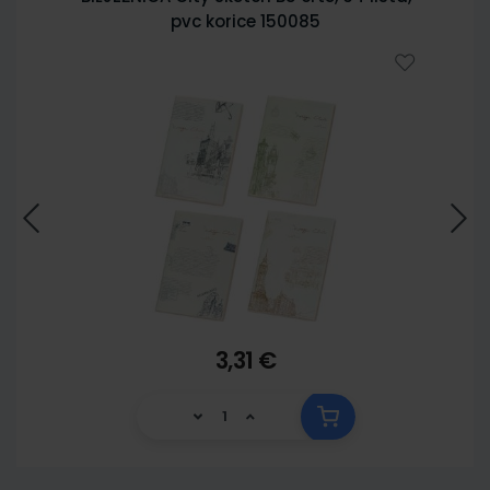
pvc korice 150085
3,31 €