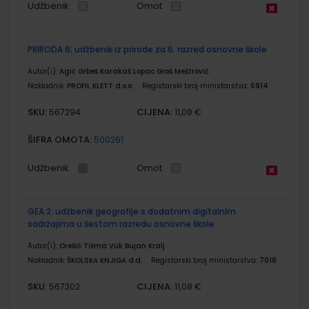
Udžbenik
Omot
PRIRODA 6; udžbenik iz prirode za 6. razred osnovne škole
Autor(i):
Agić Grbeš Karakaš Lopac Groš Meštrović
Nakladnik:
PROFIL KLETT d.o.o.
Registarski broj ministarstva:
6914
SKU:
CIJENA:
567294
11,08 €
ŠIFRA OMOTA:
500261
Udžbenik
Omot
GEA 2; udžbenik geografije s dodatnim digitalnim
sadržajima u šestom razredu osnovne škole
Autor(i):
Orešić Tišma Vuk Bujan Kralj
Nakladnik:
ŠKOLSKA KNJIGA d.d.
Registarski broj ministarstva:
7018
SKU:
CIJENA:
567302
11,08 €