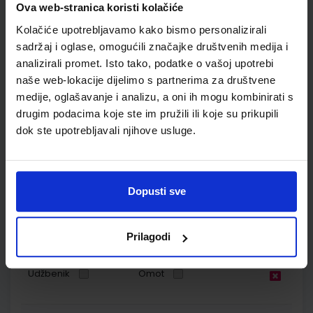
Nakladnik:
ŠKOLSKA KNJIGA d.d.
Registarski broj ministarstva:
7040
Ova web-stranica koristi kolačiće
SKU:
CIJENA:
567309
11,08 €
Kolačiće upotrebljavamo kako bismo personalizirali
sadržaj i oglase, omogućili značajke društvenih medija i
ŠIFRA OMOTA:
500163
analizirali promet. Isto tako, podatke o vašoj upotrebi
naše web-lokacije dijelimo s partnerima za društvene
Udžbenik
Omot
medije, oglašavanje i analizu, a oni ih mogu kombinirati s
drugim podacima koje ste im pružili ili koje su prikupili
KLIO 6; radna bilježnica za povijest u šestom razredu
dok ste upotrebljavali njihove usluge.
osnovne škole
Autor(i):
Željko Brdal Margita Madunić Kaniški Toni Rajković
Nakladnik:
ŠKOLSKA KNJIGA d.d.
Registarski broj ministarstva:
Dopusti sve
7040-DOM
SKU:
CIJENA:
567310
13,60 €
Prilagodi
ŠIFRA OMOTA:
500163
Udžbenik
Omot