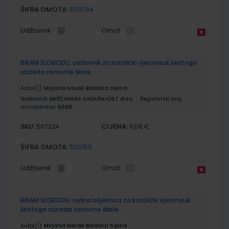
ŠIFRA OMOTA:
500744
Udžbenik
Omot
BIRAM SLOBODU; udžbenik za katolički vjeronauk šestoga
razreda osnovne škole
Autor(i):
Mirjana Novak Barbara Sipina
Nakladnik:
KRŠĆANSKA SADAŠNJOST d.o.o.
Registarski broj
ministarstva:
6698
SKU:
CIJENA:
567324
11,08 €
ŠIFRA OMOTA:
500156
Udžbenik
Omot
BIRAM SLOBODU; radna bilježnica za katolički vjeronauk
šestoga razreda osnovne škole
Autor(i):
Mirjana Novak Barbara Sipina