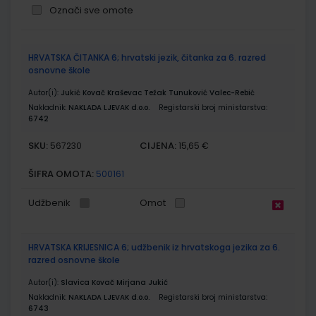
Označi sve omote
Grupirani
HRVATSKA ČITANKA 6; hrvatski jezik, čitanka za 6. razred
proizvodi
osnovne škole
Autor(i):
Jukić Kovač Kraševac Težak Tunuković Valec-Rebić
Nakladnik:
NAKLADA LJEVAK d.o.o.
Registarski broj ministarstva:
6742
SKU:
CIJENA:
567230
15,65 €
ŠIFRA OMOTA:
500161
Udžbenik
Omot
HRVATSKA KRIJESNICA 6; udžbenik iz hrvatskoga jezika za 6.
razred osnovne škole
Autor(i):
Slavica Kovač Mirjana Jukić
Nakladnik:
NAKLADA LJEVAK d.o.o.
Registarski broj ministarstva:
6743