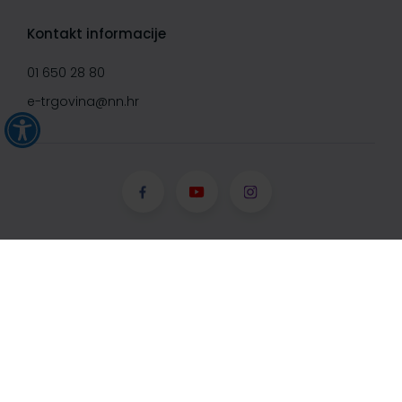
Kontakt informacije
01 650 28 80
e-trgovina@nn.hr
© Narodne novine d.d. 2008-
2026, Sva prava pridržana