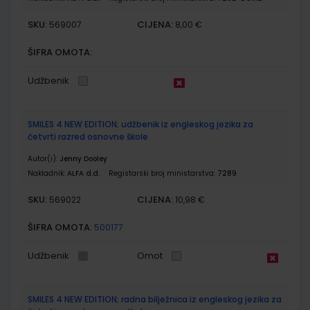
SKU:
CIJENA:
569007
8,00 €
ŠIFRA OMOTA:
Udžbenik
SMILES 4 NEW EDITION; udžbenik iz engleskog jezika za
četvrti razred osnovne škole
Autor(i):
Jenny Dooley
Nakladnik:
ALFA d.d.
Registarski broj ministarstva:
7289
SKU:
CIJENA:
569022
10,98 €
ŠIFRA OMOTA:
500177
Udžbenik
Omot
SMILES 4 NEW EDITION; radna bilježnica iz engleskog jezika za