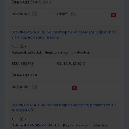
ŠIFRA OMOTA:
500167
Udžbenik
Omot
LIKOVNA MAPA 3 i 4; likovna mapa s kolaž i raster papirom za
3. i 4. razred osnovne škole
Autor(i):
/
Nakladnik:
ALFA d.d.
Registarski broj ministarstva:
SKU:
CIJENA:
993473
13,00 €
ŠIFRA OMOTA:
Udžbenik
LIKOVNA MAPA 3 i 4; likovna mapa s kolažnim papirom za 3. i
4. razred OŠ
Autor(i):
-
Nakladnik:
ŠKOLSKA KNJIGA d.d.
Registarski broj ministarstva: