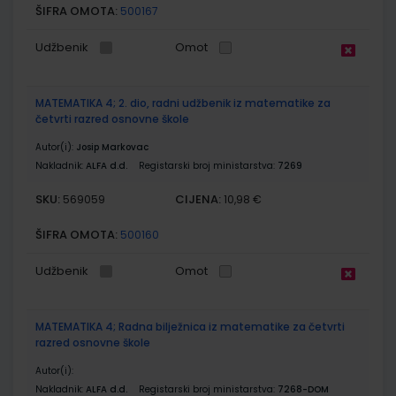
ŠIFRA OMOTA:
500167
Udžbenik
Omot
MATEMATIKA 4; 2. dio, radni udžbenik iz matematike za
četvrti razred osnovne škole
Autor(i):
Josip Markovac
Nakladnik:
ALFA d.d.
Registarski broj ministarstva:
7269
SKU:
CIJENA:
569059
10,98 €
ŠIFRA OMOTA:
500160
Udžbenik
Omot
MATEMATIKA 4; Radna bilježnica iz matematike za četvrti
razred osnovne škole
Autor(i):
Nakladnik:
ALFA d.d.
Registarski broj ministarstva:
7268-DOM