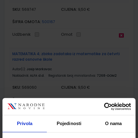
SKU:
CIJENA:
569747
9,50 €
ŠIFRA OMOTA:
500167
Udžbenik
Omot
MATEMATIKA 4; zbirka zadataka iz matematike za četvrti
razred osnovne škole
Autor(i):
Josip Markovac
Nakladnik:
ALFA d.d.
Registarski broj ministarstva:
7268-DOM2
SKU:
CIJENA:
569060
9,50 €
ŠIFRA OMOTA:
500167
Udžbenik
Omot
Privola
Pojedinosti
O nama
E-SVIJET 4; radni udžbenik informatike s dodatnim
digitalnim sadržajima u četvrtom razredu osnovne škole