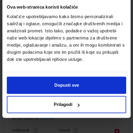
Ova web-stranica koristi kolačiće
Autor(i):
Blagus Ljubić Klemše Ružić Stančić
Nakladnik:
ŠKOLSKA KNJIGA d.d.
Registarski broj ministarstva:
7004
Kolačiće upotrebljavamo kako bismo personalizirali
sadržaj i oglase, omogućili značajke društvenih medija i
SKU:
CIJENA:
567214
10,80 €
analizirali promet. Isto tako, podatke o vašoj upotrebi
naše web-lokacije dijelimo s partnerima za društvene
ŠIFRA OMOTA:
500162
medije, oglašavanje i analizu, a oni ih mogu kombinirati s
Udžbenik
Omot
drugim podacima koje ste im pružili ili koje su prikupili
dok ste upotrebljavali njihove usluge.
E-SVIJET 4; radna bilježnica informatike u četvrtom razredu
osnovne škole
Autor(i):
Blagus Ljubić Klemše Ružić Stančić
Dopusti sve
Nakladnik:
ŠKOLSKA KNJIGA d.d.
Registarski broj ministarstva:
7004-DOM
Prilagodi
SKU:
CIJENA:
567215
11,50 €
ŠIFRA OMOTA:
500744
Udžbenik
Omot