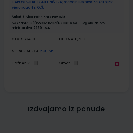
DAROVI VJERE I ZAJEDNIŠTVA; radna bilježnica za katolički
vjeronauk 4 r. O.Š.
Autor(i):
Ivica Pažin Ante Pavlović
Nakladnik:
KRŠĆANSKA SADAŠNJOST d.o.o.
Registarski broj
ministarstva:
7359-DOM
SKU:
CIJENA:
569439
8,71 €
ŠIFRA OMOTA:
500156
Udžbenik
Omot
Izdvajamo iz ponude