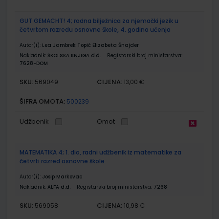
GUT GEMACHT! 4; radna bilježnica za njemački jezik u
četvrtom razredu osnovne škole, 4. godina učenja
Autor(i):
Lea Jambrek Topić Elizabeta Šnajder
Nakladnik:
ŠKOLSKA KNJIGA d.d.
Registarski broj ministarstva:
7628-DOM
SKU:
CIJENA:
569049
13,00 €
ŠIFRA OMOTA:
500239
Udžbenik
Omot
MATEMATIKA 4; 1. dio, radni udžbenik iz matematike za
četvrti razred osnovne škole
Autor(i):
Josip Markovac
Nakladnik:
ALFA d.d.
Registarski broj ministarstva:
7268
SKU:
CIJENA:
569058
10,98 €