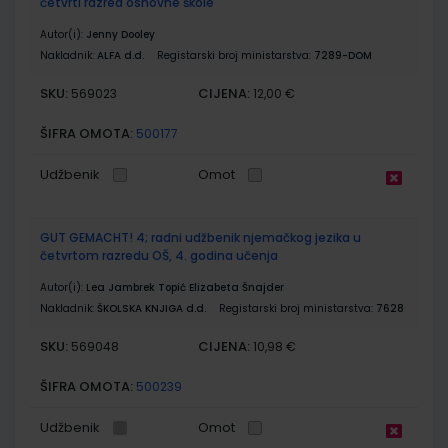
četvrti razred osnovne škole
Autor(i):
Jenny Dooley
Nakladnik:
ALFA d.d.
Registarski broj ministarstva:
7289-DOM
SKU:
CIJENA:
569023
12,00 €
ŠIFRA OMOTA:
500177
Udžbenik
Omot
GUT GEMACHT! 4; radni udžbenik njemačkog jezika u
četvrtom razredu OŠ, 4. godina učenja
Autor(i):
Lea Jambrek Topić Elizabeta Šnajder
Nakladnik:
ŠKOLSKA KNJIGA d.d.
Registarski broj ministarstva:
7628
SKU:
CIJENA:
569048
10,98 €
ŠIFRA OMOTA:
500239
Udžbenik
Omot