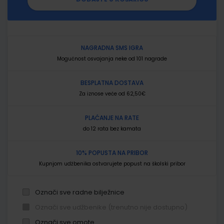
NAGRADNA SMS IGRA
Mogućnost osvajanja neke od 101 nagrade
BESPLATNA DOSTAVA
Za iznose veće od 62,50€
PLAĆANJE NA RATE
do 12 rata bez kamata
10% POPUSTA NA PRIBOR
Kupnjom udžbenika ostvarujete popust na školski pribor
Označi sve radne bilježnice
Označi sve udžbenike (trenutno nije dostupno)
Označi sve omote