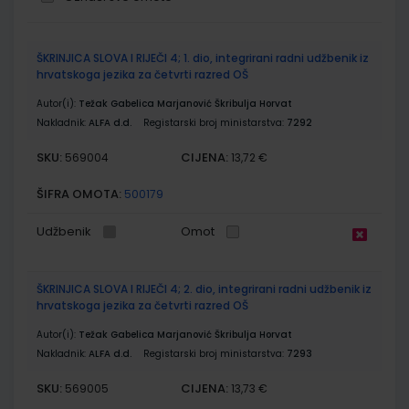
Grupirani
ŠKRINJICA SLOVA I RIJEČI 4; 1. dio, integrirani radni udžbenik iz
proizvodi
hrvatskoga jezika za četvrti razred OŠ
Autor(i):
Težak Gabelica Marjanović Škribulja Horvat
Nakladnik:
ALFA d.d.
Registarski broj ministarstva:
7292
SKU:
CIJENA:
569004
13,72 €
ŠIFRA OMOTA:
500179
Udžbenik
Omot
ŠKRINJICA SLOVA I RIJEČI 4; 2. dio, integrirani radni udžbenik iz
hrvatskoga jezika za četvrti razred OŠ
Autor(i):
Težak Gabelica Marjanović Škribulja Horvat
Nakladnik:
ALFA d.d.
Registarski broj ministarstva:
7293
SKU:
CIJENA:
569005
13,73 €