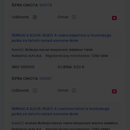
ŠIFRA OMOTA:
500179
Udžbenik
Omot
ŠKRINJICA SLOVA I RIJEČI 4; radna bilježnica iz hrvatskoga
jezika za četvrti razred osnovne škole
Autor(i):
Škribulja Horvat Marjanović Gabelica Težak
Nakladnik:
ALFA d.d.
Registarski broj ministarstva:
7292-DOM
SKU:
CIJENA:
569006
9,50 €
ŠIFRA OMOTA:
500167
Udžbenik
Omot
ŠKRINJICA SLOVA I RIJEČI 4; nastavni listići iz hrvatskoga
jezika za četvrti razred osnovne škole
Autor(i):
Andrea Škribulja Horvat Vesna Marjanović Marina Gabelica
Nakladnik:
ALFA d.d.
Registarski broj ministarstva:
7292-DOM2