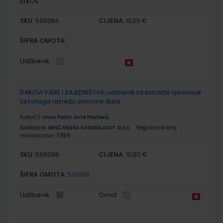
014175
SKU:
CIJENA:
569364
13,00 €
ŠIFRA OMOTA:
Udžbenik
DAROVI VJERE I ZAJEDNIŠTVA; udžbenik za katolički vjeronauk
četvrtoga razreda osnovne škole
Autor(i):
Ivica Pažin Ante Pavlović
Nakladnik:
KRŠĆANSKA SADAŠNJOST d.o.o.
Registarski broj
ministarstva:
7359
SKU:
CIJENA:
569099
10,80 €
ŠIFRA OMOTA:
500156
Udžbenik
Omot