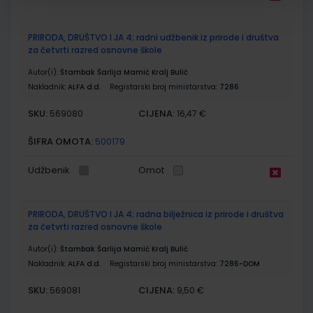
PRIRODA, DRUŠTVO I JA 4; radni udžbenik iz prirode i društva
za četvrti razred osnovne škole
Autor(i):
Štambak Šarlija Mamić Kralj Bulić
Nakladnik:
ALFA d.d.
Registarski broj ministarstva:
7286
SKU:
CIJENA:
569080
16,47 €
ŠIFRA OMOTA:
500179
Udžbenik
Omot
PRIRODA, DRUŠTVO I JA 4; radna bilježnica iz prirode i društva
za četvrti razred osnovne škole
Autor(i):
Štambak Šarlija Mamić Kralj Bulić
Nakladnik:
ALFA d.d.
Registarski broj ministarstva:
7286-DOM
SKU:
CIJENA:
569081
9,50 €