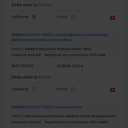
ŠIFRA OMOTA:
500179
Udžbenik
Omot
ŠKRINJICA SLOVA I RIJEČI 1; radna bilježnica iz hrvatskoga
jezika za prvi razred osnovne škole
Autor(i):
Gabelica Marjanović Škribulja Horvat Težak
Nakladnik:
ALFA d.d.
Registarski broj ministarstva:
6031-DOM
SKU:
CIJENA:
556005
9,50 €
ŠIFRA OMOTA:
500167
Udžbenik
Omot
ŠKRINJICA SLOVA I RIJEČI 1; nastavni listići
Autor(i):
Vesna Marjanović Marina Gabelica Andrea Škribulja Horvat
Nakladnik:
ALFA d.d.
Registarski broj ministarstva:
6031-DOM2