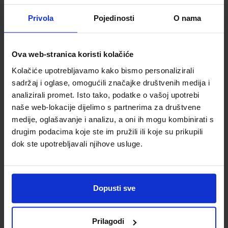
Udžbenik
Privola
Pojedinosti
O nama
MIŠOLOVKA 1; udžbenik iz informatike za 1. razred osnovne
škole
Ova web-stranica koristi kolačiće
Autor(i):
Slavica Horvat Martina Prpić
Kolačiće upotrebljavamo kako bismo personalizirali
Nakladnik:
UDŽBENIK.HR d.o.o.
Registarski broj ministarstva:
7115
sadržaj i oglase, omogućili značajke društvenih medija i
SKU:
CIJENA:
567004
10,80 €
analizirali promet. Isto tako, podatke o vašoj upotrebi
naše web-lokacije dijelimo s partnerima za društvene
ŠIFRA OMOTA:
500261
medije, oglašavanje i analizu, a oni ih mogu kombinirati s
drugim podacima koje ste im pružili ili koje su prikupili
Udžbenik
Omot
dok ste upotrebljavali njihove usluge.
MIŠOLOVKA 1; radna bilježnica iz informatike za 1. razred
osnovne škole, IZDANJE 2020.
Dopusti sve
Autor(i):
Sokol Mandić Purgar Lohajner
Nakladnik:
UDŽBENIK.HR d.o.o.
Registarski broj ministarstva:
7115-
DOM
Prilagodi