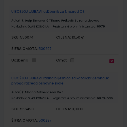
U BOŽJOJ LJUBAVI; udžbenik za 1. razred OŠ
Autor(i):
Josip Šimunović Tihana Petković Suzana Lipovac
Nakladnik:
GLAS KONCILA
Registarski broj ministarstva:
6079
SKU:
CIJENA:
556074
10,50 €
ŠIFRA OMOTA:
500297
Udžbenik
Omot
U BOŽJOJ LJUBAVI; radna bilježnica za katolički vjeronauk
prvoga razreda osnovne škole
Autor(i):
Tihana Petković Ana Volf
Nakladnik:
GLAS KONCILA
Registarski broj ministarstva:
6079-DOM
SKU:
CIJENA:
556498
8,80 €
ŠIFRA OMOTA:
500297