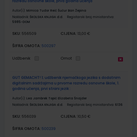
razredu osnovne škole, prva godina učenja
Autor(i):
Mimica Tudor Reić Šućur Ban Žepina
Nakladnik:
ŠKOLSKA KNJIGA d.d.
Registarski broj ministarstva:
5985-DOM
SKU:
CIJENA:
556509
13,00 €
ŠIFRA OMOTA:
500297
Udžbenik
Omot
GUT GEMACHT! 1; udžbenik njemačkoga jezika s dodatnim
digitalnim sadržajima u prvome razredu osnovne škole, 1.
godina učenja, prvi strani jezik :
Autor(i):
Lea Jambrek Topić Elizabeta Šnajder
Nakladnik:
ŠKOLSKA KNJIGA d.d.
Registarski broj ministarstva:
6136
SKU:
CIJENA:
556039
10,50 €
ŠIFRA OMOTA:
500239