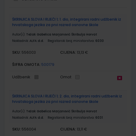
Grupirani
ŠKRINJICA SLOVA I RIJEČI 1; 1. dio, integrirani radni udžbenik iz
proizvodi
hrvatskoga jezika za prvi razred osnovne škole
Autor(i):
Težak Gabelica Marjanović Škribulja Horvat
Nakladnik:
ALFA d.d.
Registarski broj ministarstva:
6030
SKU:
CIJENA:
556003
13,13 €
ŠIFRA OMOTA:
500179
Udžbenik
Omot
ŠKRINJICA SLOVA I RIJEČI 1; 2. dio, integrirani radni udžbenik iz
hrvatskoga jezika za prvi razred osnovne škole
Autor(i):
Težak Gabelica Marjanović Škribulja Horvat
Nakladnik:
ALFA d.d.
Registarski broj ministarstva:
6031
SKU:
CIJENA:
556004
13,11 €