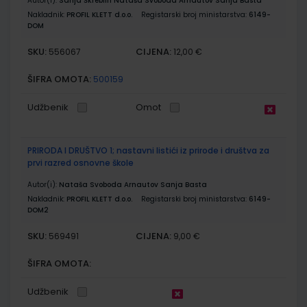
Autor(i):
Sanja Škreblin Nataša Svoboda Arnautov Sanja Basta
Nakladnik:
PROFIL KLETT d.o.o.
Registarski broj ministarstva:
6149-
DOM
SKU:
CIJENA:
556067
12,00 €
ŠIFRA OMOTA:
500159
Udžbenik
Omot
PRIRODA I DRUŠTVO 1; nastavni listići iz prirode i društva za
prvi razred osnovne škole
Autor(i):
Nataša Svoboda Arnautov Sanja Basta
Nakladnik:
PROFIL KLETT d.o.o.
Registarski broj ministarstva:
6149-
DOM2
SKU:
CIJENA:
569491
9,00 €
ŠIFRA OMOTA:
Udžbenik