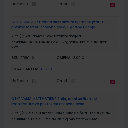
Udžbenik
Omot
GUT GEMACHT! 1; radna bilježnica za njemački jezik u
prvome razredu osnovne škole, 1. godina učenja
Autor(i):
Lea Jambrek Topić Elizabeta Šnajder
Nakladnik:
ŠKOLSKA KNJIGA d.d.
Registarski broj ministarstva:
6136-
DOM
SKU:
CIJENA:
556040
13,00 €
ŠIFRA OMOTA:
500239
Udžbenik
Omot
OTKRIVAMO MATEMATIKU 1; 1. dio, radni udžbenik iz
matematike za prvi razred osnovne škole
Autor(i):
Dubraka Glasnović Gracin Gabriela Žokalj Tanja Soucie
Nakladnik:
ALFA d.d.
Registarski broj ministarstva:
6102