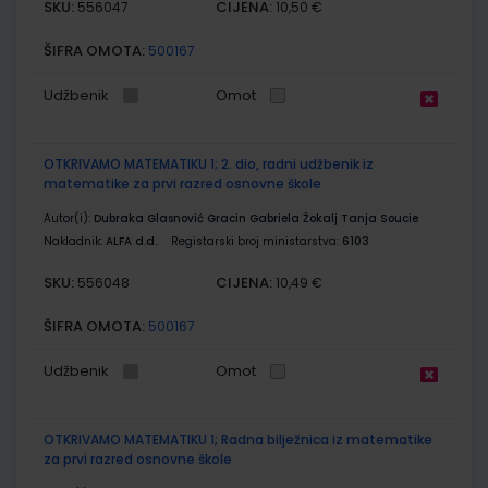
SKU:
CIJENA:
556047
10,50 €
ŠIFRA OMOTA:
500167
Udžbenik
Omot
OTKRIVAMO MATEMATIKU 1; 2. dio, radni udžbenik iz
matematike za prvi razred osnovne škole
Autor(i):
Dubraka Glasnović Gracin Gabriela Žokalj Tanja Soucie
Nakladnik:
ALFA d.d.
Registarski broj ministarstva:
6103
SKU:
CIJENA:
556048
10,49 €
ŠIFRA OMOTA:
500167
Udžbenik
Omot
OTKRIVAMO MATEMATIKU 1; Radna bilježnica iz matematike
za prvi razred osnovne škole