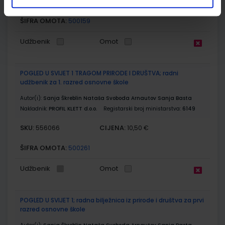
SKU:
CIJENA:
567005
14,16 €
ŠIFRA OMOTA:
500159
Udžbenik
Omot
POGLED U SVIJET 1 TRAGOM PRIRODE I DRUŠTVA; radni
udžbenik za 1. razred osnovne škole
Autor(i):
Sanja Škreblin Nataša Svoboda Arnautov Sanja Basta
Nakladnik:
PROFIL KLETT d.o.o.
Registarski broj ministarstva:
6149
SKU:
CIJENA:
556066
10,50 €
ŠIFRA OMOTA:
500261
Udžbenik
Omot
POGLED U SVIJET 1; radna bilježnica iz prirode i društva za prvi
razred osnovne škole