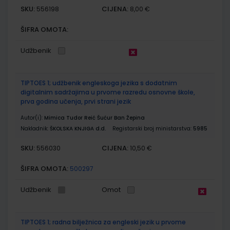
SKU:
CIJENA:
556198
8,00 €
ŠIFRA OMOTA:
Udžbenik
TIPTOES 1; udžbenik engleskoga jezika s dodatnim
digitalnim sadržajima u prvome razredu osnovne škole,
prva godina učenja, prvi strani jezik
Autor(i):
Mimica Tudor Reić Šućur Ban Žepina
Nakladnik:
ŠKOLSKA KNJIGA d.d.
Registarski broj ministarstva:
5985
SKU:
CIJENA:
556030
10,50 €
ŠIFRA OMOTA:
500297
Udžbenik
Omot
TIPTOES 1; radna bilježnica za engleski jezik u prvome