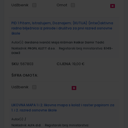
Udžbenik
Omot
PID 1 Pitam, Istražujem, Doznajem; (KUTIJA) (inter)aktivna
radna bilježnica iz prirode i društva za prvi razred osnovne
škole
Autor(i):
Gordana Ivančić Maja Križman Roškar Damir Tadić
Nakladnik:
PROFIL KLETT d.o.o.
Registarski broj ministarstva:
6149-
DOM3
SKU:
CIJENA:
567803
19,00 €
ŠIFRA OMOTA:
Udžbenik
LIKOVNA MAPA 1 i 2; likovna mapa s kolaž i raster papirom za
1. i 2. razred osnovne škole
Autor(i):
/
Nakladnik:
ALFA d.d.
Registarski broj ministarstva: