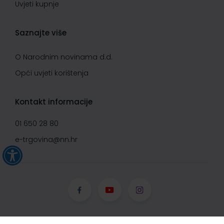
Uvjeti kupnje
Saznajte više
O Narodnim novinama d.d.
Opći uvjeti korištenja
Kontakt informacije
01 650 28 80
e-trgovina@nn.hr