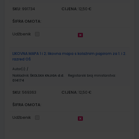
SKU:
CIJENA:
991734
12,50 €
ŠIFRA OMOTA:
Udžbenik
LIKOVNA MAPA 1 i 2; likovna mapa s kolažnim papirom za 1. i 2.
razred OŠ
Autor(i):
/
Nakladnik:
ŠKOLSKA KNJIGA d.d.
Registarski broj ministarstva:
014174
SKU:
CIJENA:
569363
12,50 €
ŠIFRA OMOTA:
Udžbenik