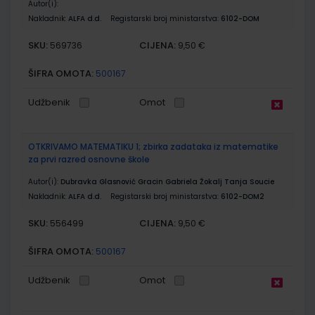
Autor(i):
Nakladnik:
ALFA d.d.
Registarski broj ministarstva:
6102-DOM
SKU:
CIJENA:
569736
9,50 €
ŠIFRA OMOTA:
500167
Udžbenik
Omot
OTKRIVAMO MATEMATIKU 1; zbirka zadataka iz matematike
za prvi razred osnovne škole
Autor(i):
Dubravka Glasnović Gracin Gabriela Žokalj Tanja Soucie
Nakladnik:
ALFA d.d.
Registarski broj ministarstva:
6102-DOM2
SKU:
CIJENA:
556499
9,50 €
ŠIFRA OMOTA:
500167
Udžbenik
Omot