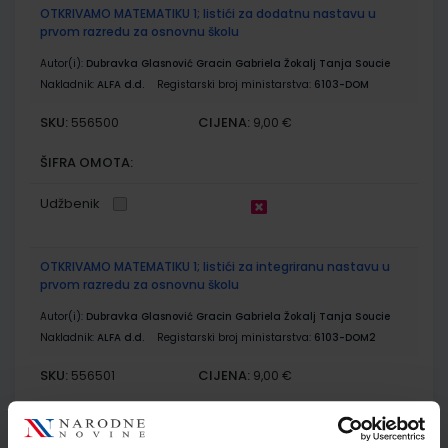
OTKRIVAMO MATEMATIKU 1; listići za dodatnu nastavu u
prvom razredu za osnovnu školu
Autor(i):
Dubravka Glasnović Gracin Gabriela Žokalj Tanja Soucie
Nakladnik:
ALFA d.d.
Registarski broj ministarstva:
6103-DOM
SKU:
CIJENA:
556500
9,00 €
ŠIFRA OMOTA:
Udžbenik
OTKRIVAMO MATEMATIKU 1; listići za integriranu nastavu u
prvom razredu za osnovnu školu
Autor(i):
Dubravka Glasnović Gracin Gabriela Žokalj Tanja Soucie
Nakladnik:
ALFA d.d.
Registarski broj ministarstva:
6103-DOM2
SKU:
CIJENA:
556501
9,00 €
ŠIFRA OMOTA: