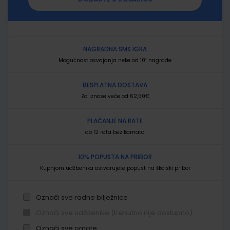
NAGRADNA SMS IGRA
Mogućnost osvajanja neke od 101 nagrade
BESPLATNA DOSTAVA
Za iznose veće od 62,50€
PLAĆANJE NA RATE
do 12 rata bez kamata
10% POPUSTA NA PRIBOR
Kupnjom udžbenika ostvarujete popust na školski pribor
Označi sve radne bilježnice
Označi sve udžbenike (trenutno nije dostupno)
Označi sve omote