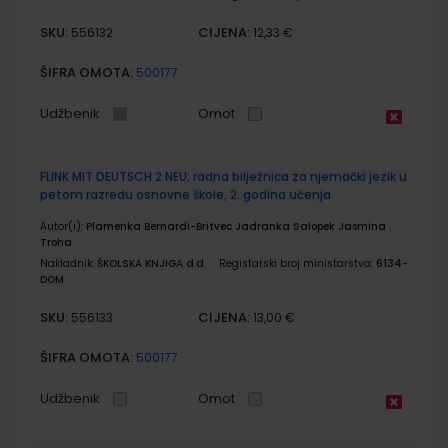
SKU:
CIJENA:
556132
12,33 €
ŠIFRA OMOTA:
500177
Udžbenik
Omot
FLINK MIT DEUTSCH 2 NEU; radna bilježnica za njemački jezik u
petom razredu osnovne škole, 2. godina učenja
Autor(i):
Plamenka Bernardi-Britvec Jadranka Salopek Jasmina
Troha
Nakladnik:
ŠKOLSKA KNJIGA d.d.
Registarski broj ministarstva:
6134-
DOM
SKU:
CIJENA:
556133
13,00 €
ŠIFRA OMOTA:
500177
Udžbenik
Omot