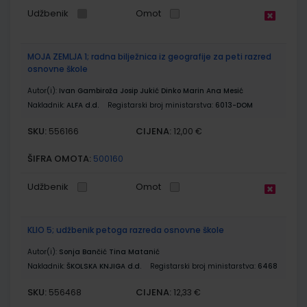
Udžbenik
Omot
MOJA ZEMLJA 1; radna bilježnica iz geografije za peti razred
osnovne škole
Autor(i):
Ivan Gambiroža Josip Jukić Dinko Marin Ana Mesić
Nakladnik:
ALFA d.d.
Registarski broj ministarstva:
6013-DOM
SKU:
CIJENA:
556166
12,00 €
ŠIFRA OMOTA:
500160
Udžbenik
Omot
KLIO 5; udžbenik petoga razreda osnovne škole
Autor(i):
Sonja Bančić Tina Matanić
Nakladnik:
ŠKOLSKA KNJIGA d.d.
Registarski broj ministarstva:
6468
SKU:
CIJENA:
556468
12,33 €