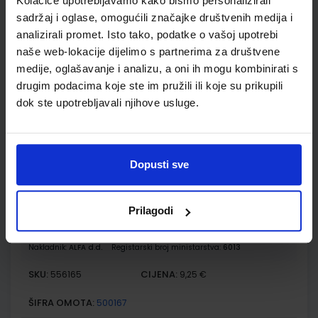
Kolačiće upotrebljavamo kako bismo personalizirali
sadržaj i oglase, omogućili značajke društvenih medija i
PRIRODA 5; udžbenik iz prirode za 5. razred osnovne škole
analizirali promet. Isto tako, podatke o vašoj upotrebi
naše web-lokacije dijelimo s partnerima za društvene
Autor(i):
Biljana Agić Tamara Banović Ana Lopac Groš
medije, oglašavanje i analizu, a oni ih mogu kombinirati s
Nakladnik:
PROFIL KLETT d.o.o.
Registarski broj ministarstva:
6142
drugim podacima koje ste im pružili ili koje su prikupili
SKU:
CIJENA:
556159
9,25 €
dok ste upotrebljavali njihove usluge.
ŠIFRA OMOTA:
500261
Udžbenik
Omot
Dopusti sve
MOJA ZEMLJA 1; udžbenik iz geografije za peti razred
osnovne škole
Prilagodi
Autor(i):
Ivan Gambiroža Josip Jukić Dinko Marin Ana Mesić
Nakladnik:
ALFA d.d.
Registarski broj ministarstva:
6013
SKU:
CIJENA:
556165
9,25 €
ŠIFRA OMOTA:
500167