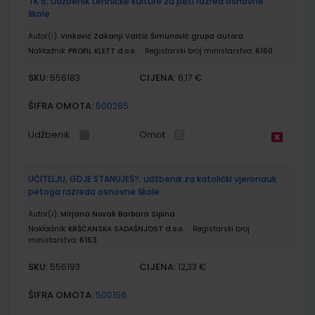
TK 5; udžbenik tehničke kulture za peti razred osnovne
škole
Autor(i):
Vinković Zakanji Valčić Šimunović grupa autora
Nakladnik:
PROFIL KLETT d.o.o.
Registarski broj ministarstva:
6160
SKU:
CIJENA:
556183
6,17 €
ŠIFRA OMOTA:
500285
Udžbenik
Omot
UČITELJU, GDJE STANUJEŠ?; udžbenik za katolički vjeronauk
petoga razreda osnovne škole
Autor(i):
Mirjana Novak Barbara Sipina
Nakladnik:
KRŠĆANSKA SADAŠNJOST d.o.o.
Registarski broj
ministarstva:
6163
SKU:
CIJENA:
556193
12,33 €
ŠIFRA OMOTA:
500156