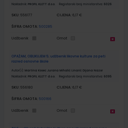
Nakladnik:
PROFIL KLETT d.o.o.
Registarski broj ministarstva:
6026
SKU:
CIJENA:
556177
6,17 €
ŠIFRA OMOTA:
500285
Udžbenik
Omot
OPAŽAM, OBLIKUJEM 5; udžbenik likovne kulture za peti
razred osnovne škole
Autor(i):
Martina Kosec Jurana Mihalić Linarić Dijana Nazor
Nakladnik:
PROFIL KLETT d.o.o.
Registarski broj ministarstva:
6095
SKU:
CIJENA:
556180
6,17 €
ŠIFRA OMOTA:
500166
Udžbenik
Omot