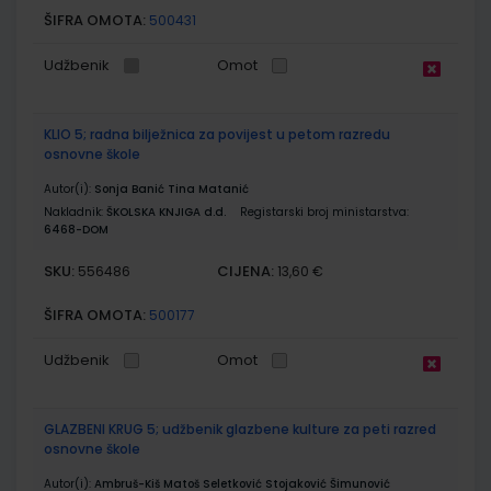
ŠIFRA OMOTA:
500431
Udžbenik
Omot
KLIO 5; radna bilježnica za povijest u petom razredu
osnovne škole
Autor(i):
Sonja Banić Tina Matanić
Nakladnik:
ŠKOLSKA KNJIGA d.d.
Registarski broj ministarstva:
6468-DOM
SKU:
CIJENA:
556486
13,60 €
ŠIFRA OMOTA:
500177
Udžbenik
Omot
GLAZBENI KRUG 5; udžbenik glazbene kulture za peti razred
osnovne škole
Autor(i):
Ambruš-Kiš Matoš Seletković Stojaković Šimunović