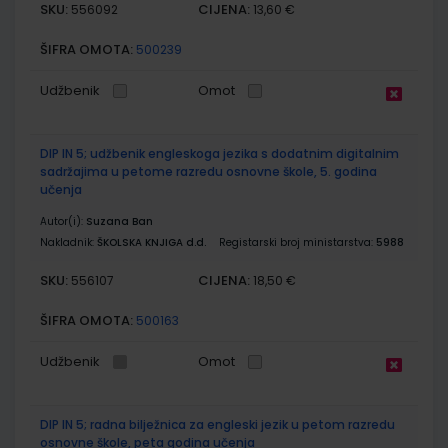
SKU:
CIJENA:
556092
13,60 €
ŠIFRA OMOTA:
500239
Udžbenik
Omot
DIP IN 5; udžbenik engleskoga jezika s dodatnim digitalnim
sadržajima u petome razredu osnovne škole, 5. godina
učenja
Autor(i):
Suzana Ban
Nakladnik:
ŠKOLSKA KNJIGA d.d.
Registarski broj ministarstva:
5988
SKU:
CIJENA:
556107
18,50 €
ŠIFRA OMOTA:
500163
Udžbenik
Omot
DIP IN 5; radna bilježnica za engleski jezik u petom razredu
osnovne škole, peta godina učenja