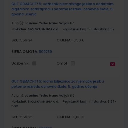
GUT GEMACHT! 5; udžbenik njemačkoga jezika s dodatnim
digitalnim sadržajima u petome razredu osnovne škole, 5.
godina učenja
Autor(i):
Jasmina Troha Ivana Valjak Ilić
Nakladnik:
ŠKOLSKA KNJIGA d.d.
Registarski broj ministarstva:
6137
SKU:
CIJENA:
556124
18,50 €
ŠIFRA OMOTA:
500239
Udžbenik
Omot
GUT GEMACHT! 5; radna bilježnica za njemački jezik u
petome razredu osnovne škole, 5. godina učenja
Autor(i):
Jasmina Troha Ivana Valjak Ilić
Nakladnik:
ŠKOLSKA KNJIGA d.d.
Registarski broj ministarstva:
6137-
DOM
SKU:
CIJENA:
556125
13,00 €