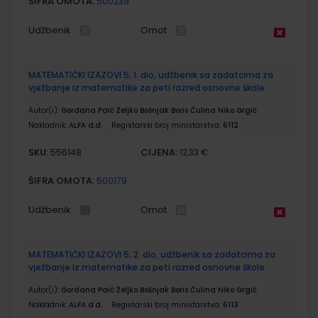
ŠIFRA OMOTA:
500239
Udžbenik
Omot
MATEMATIČKI IZAZOVI 5; 1. dio, udžbenik sa zadatcima za
vježbanje iz matematike za peti razred osnovne škole
Autor(i):
Gordana Paić Željko Bošnjak Boris Čulina Niko Grgić
Nakladnik:
ALFA d.d.
Registarski broj ministarstva:
6112
SKU:
CIJENA:
556148
12,33 €
ŠIFRA OMOTA:
500179
Udžbenik
Omot
MATEMATIČKI IZAZOVI 5; 2. dio, udžbenik sa zadatcima za
vježbanje iz matematike za peti razred osnovne škole
Autor(i):
Gordana Paić Željko Bošnjak Boris Čulina Niko Grgić
Nakladnik:
ALFA d.d.
Registarski broj ministarstva:
6113