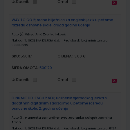
Udžbenik
Omot
WAY TO GO 2; radna bilježnica za engleski jezik u petome
razredu osnovne škole, druga godina učenja
Autor(i):
Višnja Anić Zvonka Ivković
Nakladnik:
ŠKOLSKA KNJIGA d.d.
Registarski broj ministarstva:
5990-DOM
SKU:
CIJENA:
556117
13,00 €
ŠIFRA OMOTA:
500170
Udžbenik
Omot
FLINK MIT DEUTSCH 2 NEU; udžbenik njemačkog jezika s
dodatnim digitalnim sadržajima u petome razredu
osnovne škole, 2. godina učenja
Autor(i):
Plamenka Bernardi-Britvec Jadranka Salopek Jasmina
Troha
Nakladnik:
ŠKOLSKA KNJIGA d.d.
Registarski broj ministarstva:
6134