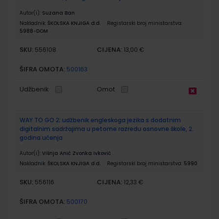
Autor(i):
Suzana Ban
Nakladnik:
ŠKOLSKA KNJIGA d.d.
Registarski broj ministarstva:
5988-DOM
SKU:
CIJENA:
556108
13,00 €
ŠIFRA OMOTA:
500163
Udžbenik
Omot
WAY TO GO 2; udžbenik engleskoga jezika s dodatnim
digitalnim sadržajima u petome razredu osnovne škole, 2.
godina učenja
Autor(i):
Višnja Anić Zvonka Ivković
Nakladnik:
ŠKOLSKA KNJIGA d.d.
Registarski broj ministarstva:
5990
SKU:
CIJENA:
556116
12,33 €
ŠIFRA OMOTA:
500170