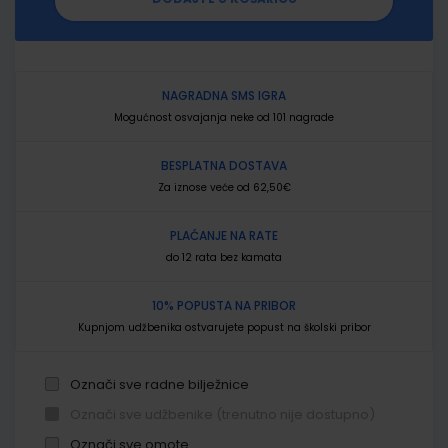
NAGRADNA SMS IGRA
Mogućnost osvajanja neke od 101 nagrade
BESPLATNA DOSTAVA
Za iznose veće od 62,50€
PLAĆANJE NA RATE
do 12 rata bez kamata
10% POPUSTA NA PRIBOR
Kupnjom udžbenika ostvarujete popust na školski pribor
Označi sve radne bilježnice
Označi sve udžbenike (trenutno nije dostupno)
Označi sve omote