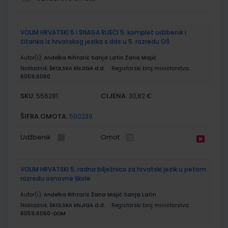
Grupirani
VOLIM HRVATSKI 5 i SNAGA RIJEČI 5; komplet udžbenik i
proizvodi
čitanka iz hrvatskog jezika s dds u 5. razredu OŠ
Autor(i):
Anđelka Rihtarić Sanja Latin Žana Majić
Nakladnik:
ŠKOLSKA KNJIGA d.d.
Registarski broj ministarstva:
6059;6060
SKU:
CIJENA:
556281
30,82 €
ŠIFRA OMOTA:
500239
Udžbenik
Omot
VOLIM HRVATSKI 5; radna bilježnica za hrvatski jezik u petom
razredu osnovne škole
Autor(i):
Anđelka Rihtarić Žana Majić Sanja Latin
Nakladnik:
ŠKOLSKA KNJIGA d.d.
Registarski broj ministarstva:
6059;6060-DOM