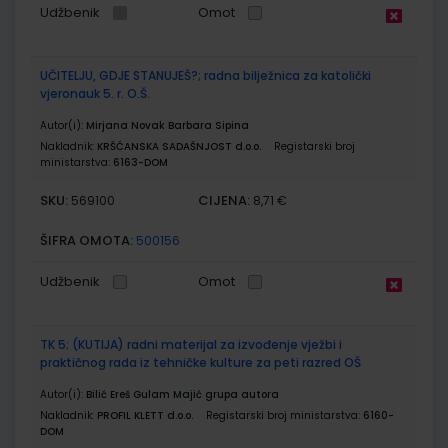
Udžbenik
Omot
UČITELJU, GDJE STANUJEŠ?; radna bilježnica za katolički
vjeronauk 5. r. O.Š.
Autor(i):
Mirjana Novak Barbara Sipina
Nakladnik:
KRŠĆANSKA SADAŠNJOST d.o.o.
Registarski broj
ministarstva:
6163-DOM
SKU:
CIJENA:
569100
8,71 €
ŠIFRA OMOTA:
500156
Udžbenik
Omot
TK 5; (KUTIJA) radni materijal za izvođenje vježbi i
praktičnog rada iz tehničke kulture za peti razred OŠ
Autor(i):
Bilić Ereš Gulam Majić grupa autora
Nakladnik:
PROFIL KLETT d.o.o.
Registarski broj ministarstva:
6160-
DOM