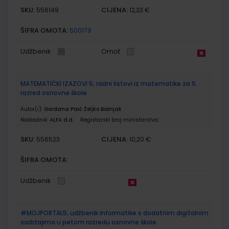
SKU:
CIJENA:
556149
12,33 €
ŠIFRA OMOTA:
500179
Udžbenik
Omot
MATEMATIČKI IZAZOVI 5; radni listovi iz matematike za 5.
razred osnovne škole
Autor(i):
Gordana Paić Željko Bošnjak
Nakladnik:
ALFA d.d.
Registarski broj ministarstva:
SKU:
CIJENA:
556523
10,20 €
ŠIFRA OMOTA:
Udžbenik
#MOJPORTAL5; udžbenik informatike s dodatnim digitalnim
sadržajima u petom razredu osnovne škole