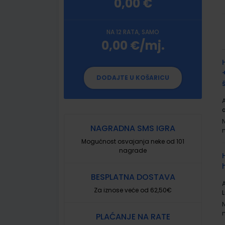
0,00 €
NA 12 RATA, SAMO
0,00 €/mj.
G
p
DODAJTE U KOŠARICU
A
NAGRADNA SMS IGRA
Mogućnost osvajanja neke od 101
nagrade
BESPLATNA DOSTAVA
A
Za iznose veće od 62,50€
PLAĆANJE NA RATE