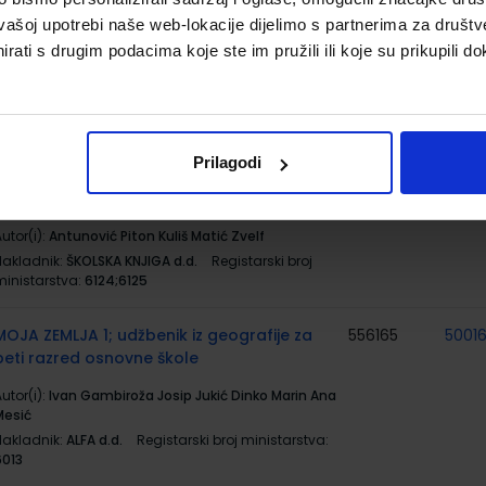
vašoj upotrebi naše web-lokacije dijelimo s partnerima za društv
utor(i):
Dinka Štiglmayer Bočkarjov Irena Pehar
rati s drugim podacima koje ste im pružili ili koje su prikupili do
iklenić
Nakladnik:
ALFA d.d.
Registarski broj ministarstva:
6129-DOM
MATEMATIKA 5; komplet 1. i 2. dio, udžbenik
556293
5001
Prilagodi
sa zbirkom zadatakai iz matematike s dds
u 5. razredu OŠ
utor(i):
Antunović Piton Kuliš Matić Zvelf
Nakladnik:
ŠKOLSKA KNJIGA d.d.
Registarski broj
ministarstva:
6124;6125
MOJA ZEMLJA 1; udžbenik iz geografije za
556165
5001
peti razred osnovne škole
utor(i):
Ivan Gambiroža Josip Jukić Dinko Marin Ana
Mesić
Nakladnik:
ALFA d.d.
Registarski broj ministarstva:
6013