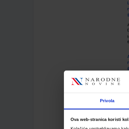
A
D
A
M
Privola
Ova web-stranica koristi kol
Kolačiće upotrebljavamo kako 