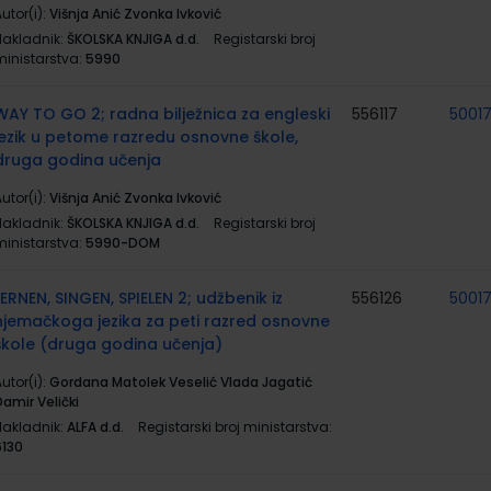
utor(i):
Višnja Anić Zvonka Ivković
Nakladnik:
ŠKOLSKA KNJIGA d.d.
Registarski broj
ministarstva:
5990
WAY TO GO 2; radna bilježnica za engleski
556117
5001
jezik u petome razredu osnovne škole,
druga godina učenja
utor(i):
Višnja Anić Zvonka Ivković
Nakladnik:
ŠKOLSKA KNJIGA d.d.
Registarski broj
ministarstva:
5990-DOM
LERNEN, SINGEN, SPIELEN 2; udžbenik iz
556126
5001
njemačkoga jezika za peti razred osnovne
škole (druga godina učenja)
utor(i):
Gordana Matolek Veselić Vlada Jagatić
amir Velički
Nakladnik:
ALFA d.d.
Registarski broj ministarstva:
6130