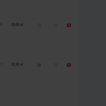
70
13,00 €
77
12,33 €