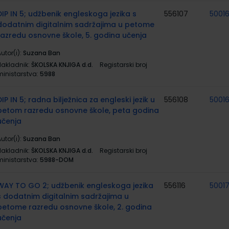
DIP IN 5; udžbenik engleskoga jezika s
556107
5001
dodatnim digitalnim sadržajima u petome
razredu osnovne škole, 5. godina učenja
utor(i):
Suzana Ban
Nakladnik:
ŠKOLSKA KNJIGA d.d.
Registarski broj
ministarstva:
5988
DIP IN 5; radna bilježnica za engleski jezik u
556108
5001
petom razredu osnovne škole, peta godina
učenja
utor(i):
Suzana Ban
Nakladnik:
ŠKOLSKA KNJIGA d.d.
Registarski broj
ministarstva:
5988-DOM
WAY TO GO 2; udžbenik engleskoga jezika
556116
5001
s dodatnim digitalnim sadržajima u
petome razredu osnovne škole, 2. godina
učenja