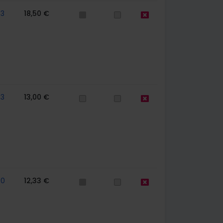
63
18,50 €
63
13,00 €
70
12,33 €