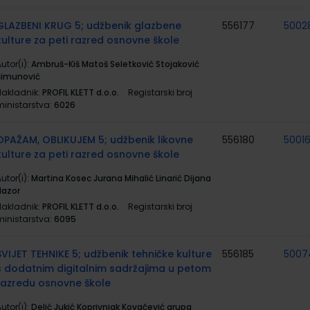
GLAZBENI KRUG 5; udžbenik glazbene
556177
5002
kulture za peti razred osnovne škole
utor(i):
Ambruš-Kiš Matoš Seletković Stojaković
Šimunović
Nakladnik:
PROFIL KLETT d.o.o.
Registarski broj
ministarstva:
6026
OPAŽAM, OBLIKUJEM 5; udžbenik likovne
556180
5001
kulture za peti razred osnovne škole
utor(i):
Martina Kosec Jurana Mihalić Linarić Dijana
Nazor
Nakladnik:
PROFIL KLETT d.o.o.
Registarski broj
ministarstva:
6095
SVIJET TEHNIKE 5; udžbenik tehničke kulture
556185
5007
s dodatnim digitalnim sadržajima u petom
razredu osnovne škole
utor(i):
Delić Jukić Koprivnjak Kovačević grupa