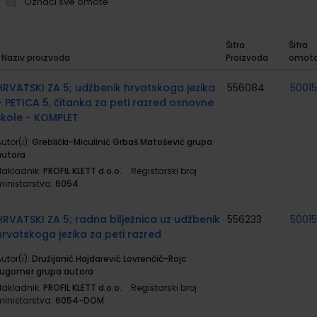
Označi sve omote
Šifra
Šifra
Naziv proizvoda
Proizvoda
omot
rupirani
roizvodi
HRVATSKI ZA 5; udžbenik hrvatskoga jezika
556084
5001
+ PETICA 5, čitanka za peti razred osnovne
škole - KOMPLET
utor(i):
Greblički-Miculinić Grbaš Matošević grupa
autora
Nakladnik:
PROFIL KLETT d.o.o.
Registarski broj
ministarstva:
6054
HRVATSKI ZA 5; radna bilježnica uz udžbenik
556233
5001
hrvatskoga jezika za peti razred
utor(i):
Družijanić Hajdarević Lovrenčić-Rojc
Lugomer grupa autora
Nakladnik:
PROFIL KLETT d.o.o.
Registarski broj
ministarstva:
6054-DOM