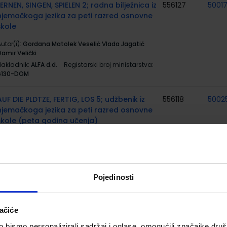
LERNEN, SINGEN, SPIELEN 2; radna bilježnica iz
556127
5001
njemačkoga jezika za peti razred osnovne
škole
utor(i):
Gordana Matolek Veselić Vlada Jagatić
amir Velički
Nakladnik:
ALFA d.d.
Registarski broj ministarstva:
6130-DOM
AUF DIE PLDTZE, FERTIG, LOS 5; udžbenik iz
556118
5002
njemačkoga jezika za peti razred osnovne
škole (peta godina učenja)
utor(i):
Dinka Štiglmayer Bočkarjov Irena Pehar
iklenić
Nakladnik:
ALFA d.d.
Registarski broj ministarstva:
6129
Pojedinosti
AUF DIE PLDTZE, FERTIG, LOS 5; radna
556119
5002
bilježnica iz njemačkoga jezika za peti
ačiće
razred osnovne škole (peta godina
učenja)
bismo personalizirali sadržaj i oglase, omogućili značajke društv