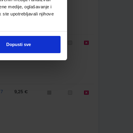
ene medije, oglašavanje i
k ste upotrebljavali njihove
75
24,66 €
Dopusti sve
67
9,25 €