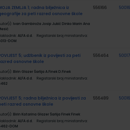
MOJA ZEMLJA 1; radna bilježnica iz
556166
5001
geografije za peti razred osnovne škole
utor(i):
Ivan Gambiroža Josip Jukić Dinko Marin Ana
Mesić
Nakladnik:
ALFA d.d.
Registarski broj ministarstva:
6013-DOM
POVIJEST 5; udžbenik iz povijesti za peti
556464
5001
razred osnovne škole
utor(i):
Birin Glazer Šarlija A.Finek D.Finek
Nakladnik:
ALFA d.d.
Registarski broj ministarstva:
6462
POVIJEST 5; radna bilježnica iz povijesti za
556489
5001
peti razred osnovne škole
utor(i):
Birin Katarina Glazer Šarlija Finek Finek
Nakladnik:
ALFA d.d.
Registarski broj ministarstva:
6462-DOM