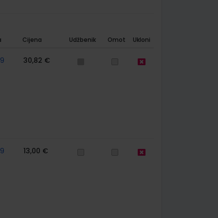
a
Cijena
Udžbenik
Omot
Ukloni
59
30,82 €
59
13,00 €