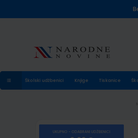
B
Školski udžbenici
Knjige
Tiskanice
Šk
UKUPNO - ODABRANI UDŽBENICI