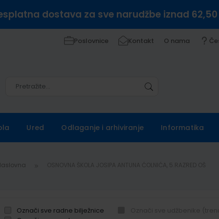
esplatna dostava za sve narudžbe iznad 62,50
Poslovnice
Kontakt
O nama
Če
Pretražite
Pretražite
ola
Ured
Odlaganje i arhiviranje
Informatika
Naslovna
OSNOVNA ŠKOLA JOSIPA ANTUNA ĆOLNIĆA, 5.RAZRED OŠ
Označi sve radne bilježnice
Označi sve udžbenike (tren