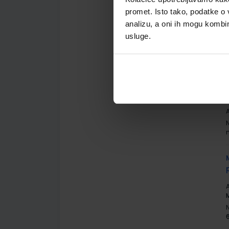
promet. Isto tako, podatke o 
A
analizu, a oni ih mogu kombini
M
usluge.
A
A