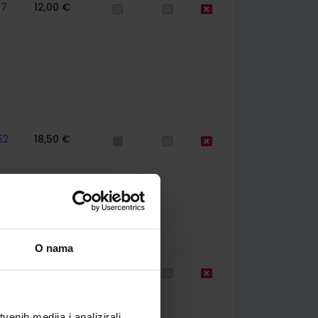
77
12,00 €
52
18,50 €
O nama
52
12,00 €
enih medija i analizirali