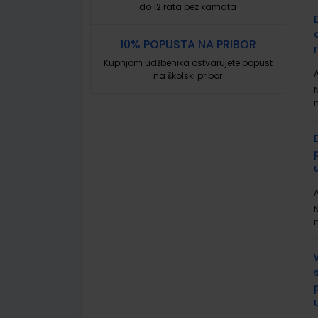
do 12 rata bez kamata
10% POPUSTA NA PRIBOR
Kupnjom udžbenika ostvarujete popust
A
na školski pribor
A