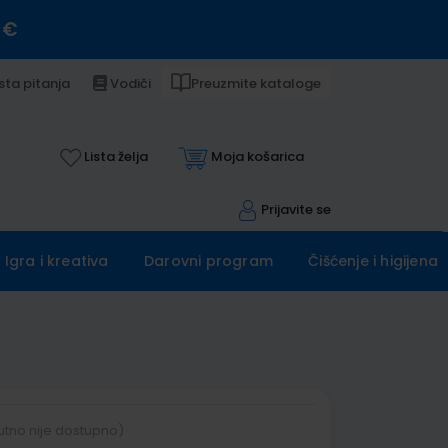
 €
sta pitanja
Vodiči
Preuzmite kataloge
Lista želja
Moja košarica
Prijavite se
Igra i kreativa
Darovni program
Čišćenje i higijena
utno nije dostupno)