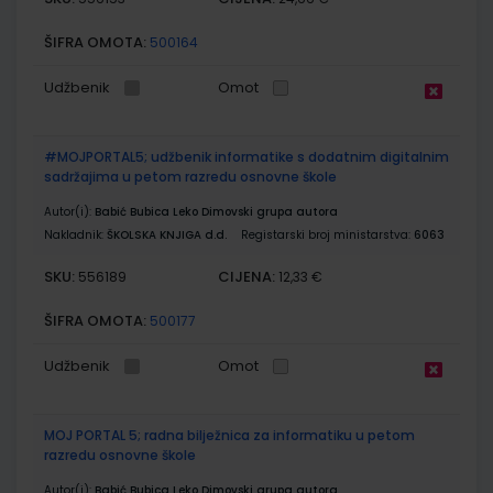
ŠIFRA OMOTA:
500164
Udžbenik
Omot
#MOJPORTAL5; udžbenik informatike s dodatnim digitalnim
sadržajima u petom razredu osnovne škole
Autor(i):
Babić Bubica Leko Dimovski grupa autora
Nakladnik:
ŠKOLSKA KNJIGA d.d.
Registarski broj ministarstva:
6063
SKU:
CIJENA:
556189
12,33 €
ŠIFRA OMOTA:
500177
Udžbenik
Omot
MOJ PORTAL 5; radna bilježnica za informatiku u petom
razredu osnovne škole
Autor(i):
Babić Bubica Leko Dimovski grupa autora