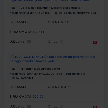
digitalnim sadržajima u petom razredu osnovne škole
Autor(i):
Delić Jukić Koprivnjak Kovačević grupa autora
Nakladnik:
ŠKOLSKA KNJIGA d.d.
Registarski broj ministarstva:
6161
SKU:
CIJENA:
556185
6,17 €
ŠIFRA OMOTA:
500744
Udžbenik
Omot
UČITELJU, GDJE STANUJEŠ?; udžbenik za katolički vjeronauk
petoga razreda osnovne škole
Autor(i):
Mirjana Novak Barbara Sipina
Nakladnik:
KRŠĆANSKA SADAŠNJOST d.o.o.
Registarski broj
ministarstva:
6163
SKU:
CIJENA:
556193
12,33 €
ŠIFRA OMOTA:
500156
Udžbenik
Omot