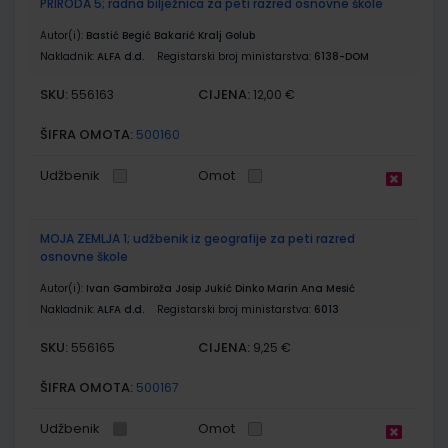
PRIRODA 5; radna bilježnica za peti razred osnovne škole
Autor(i):
Bastić Begić Bakarić Kralj Golub
Nakladnik:
ALFA d.d.
Registarski broj ministarstva:
6138-DOM
SKU:
CIJENA:
556163
12,00 €
ŠIFRA OMOTA:
500160
Udžbenik
Omot
MOJA ZEMLJA 1; udžbenik iz geografije za peti razred
osnovne škole
Autor(i):
Ivan Gambiroža Josip Jukić Dinko Marin Ana Mesić
Nakladnik:
ALFA d.d.
Registarski broj ministarstva:
6013
SKU:
CIJENA:
556165
9,25 €
ŠIFRA OMOTA:
500167
Udžbenik
Omot