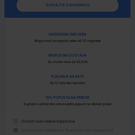
DODAJTE U KOŠARICU
NAGRADNA SMS IGRA
Mogućnost osvajanja neke od 101 nagrade
BESPLATNA DOSTAVA
Za iznose veće od 62,50€
PLAĆANJE NA RATE
do 12 rata bez kamata
10% POPUSTA NA PRIBOR
Kupnjom udžbenika ostvarujete popust na školski pribor
Označi sve radne bilježnice
Označi sve udžbenike (trenutno nije dostupno)