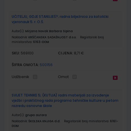
UČITELJU, GDJE STANUJEŠ?; radna bilježnica za katolički
vjeronauk 5. r. O.Š.
Autor(i):
Mirjana Novak Barbara Sipina
Nakladnik:
KRŠĆANSKA SADAŠNJOST d.o.o.
Registarski broj
ministarstva:
6163-DOM
SKU:
CIJENA:
569100
8,71 €
ŠIFRA OMOTA:
500156
Udžbenik
Omot
SVIJET TEHNIKE 5; (KUTIJA) radni materijali za izvođenje
vježbi i praktičnog rada programa tehničke kulture u petom
razredu osnovne škole
Autor(i):
grupa autora
Nakladnik:
ŠKOLSKA KNJIGA d.d.
Registarski broj ministarstva:
6161-
DOM