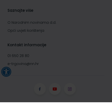
Saznajte više
O Narodnim novinama d.d.
Opći uvjeti korištenja
Kontakt informacije
01 650 28 80
e-trgovina@nn.hr