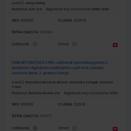
Autor(i):
Jenny Dooley
Nakladnik:
ALFA d.d.
Registarski broj ministarstva:
5986-DOM
SKU:
CIJENA:
556100
12,00 €
ŠIFRA OMOTA:
500164
Udžbenik
Omot
FLINK MIT DEUTSCH 2 NEU; udžbenik njemačkog jezika s
dodatnim digitalnim sadržajima u petome razredu
osnovne škole, 2. godina učenja
Autor(i):
Plamenka Bernardi-Britvec Jadranka Salopek Jasmina
Troha
Nakladnik:
ŠKOLSKA KNJIGA d.d.
Registarski broj ministarstva:
6134
SKU:
CIJENA:
556132
12,33 €
ŠIFRA OMOTA:
500177
Udžbenik
Omot