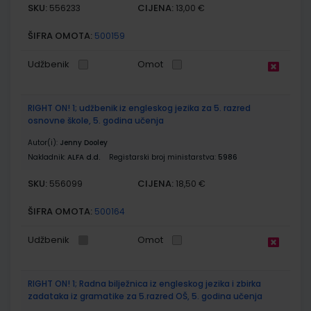
SKU:
CIJENA:
556233
13,00 €
ŠIFRA OMOTA:
500159
Udžbenik
Omot
RIGHT ON! 1; udžbenik iz engleskog jezika za 5. razred
osnovne škole, 5. godina učenja
Autor(i):
Jenny Dooley
Nakladnik:
ALFA d.d.
Registarski broj ministarstva:
5986
SKU:
CIJENA:
556099
18,50 €
ŠIFRA OMOTA:
500164
Udžbenik
Omot
RIGHT ON! 1; Radna bilježnica iz engleskog jezika i zbirka
zadataka iz gramatike za 5.razred OŠ, 5. godina učenja