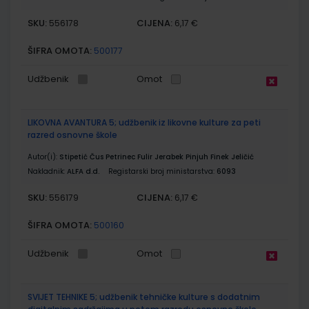
SKU:
CIJENA:
556178
6,17 €
ŠIFRA OMOTA:
500177
Udžbenik
Omot
LIKOVNA AVANTURA 5; udžbenik iz likovne kulture za peti
razred osnovne škole
Autor(i):
Stipetić Čus Petrinec Fulir Jerabek Pinjuh Finek Jeličić
Nakladnik:
ALFA d.d.
Registarski broj ministarstva:
6093
SKU:
CIJENA:
556179
6,17 €
ŠIFRA OMOTA:
500160
Udžbenik
Omot
SVIJET TEHNIKE 5; udžbenik tehničke kulture s dodatnim