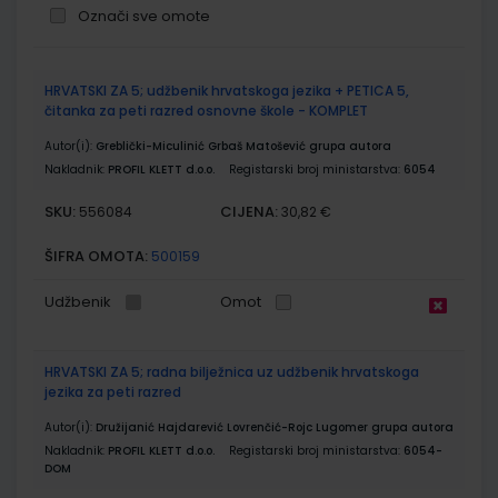
Označi sve omote
Grupirani
HRVATSKI ZA 5; udžbenik hrvatskoga jezika + PETICA 5,
proizvodi
čitanka za peti razred osnovne škole - KOMPLET
Autor(i):
Greblički-Miculinić Grbaš Matošević grupa autora
Nakladnik:
PROFIL KLETT d.o.o.
Registarski broj ministarstva:
6054
SKU:
CIJENA:
556084
30,82 €
ŠIFRA OMOTA:
500159
Udžbenik
Omot
HRVATSKI ZA 5; radna bilježnica uz udžbenik hrvatskoga
jezika za peti razred
Autor(i):
Družijanić Hajdarević Lovrenčić-Rojc Lugomer grupa autora
Nakladnik:
PROFIL KLETT d.o.o.
Registarski broj ministarstva:
6054-
DOM