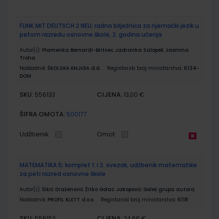
FLINK MIT DEUTSCH 2 NEU; radna bilježnica za njemački jezik u
petom razredu osnovne škole, 2. godina učenja
Autor(i):
Plamenka Bernardi-Britvec Jadranka Salopek Jasmina
Troha
Nakladnik:
ŠKOLSKA KNJIGA d.d.
Registarski broj ministarstva:
6134-
DOM
SKU:
CIJENA:
556133
13,00 €
ŠIFRA OMOTA:
500177
Udžbenik
Omot
MATEMATIKA 5; komplet 1. i 2. svezak, udžbenik matematike
za peti razred osnovne škole
Autor(i):
Šikić Draženović Žitko Golac Jakopović Goleš grupa autora
Nakladnik:
PROFIL KLETT d.o.o.
Registarski broj ministarstva:
6118
SKU:
CIJENA:
556153
24,66 €