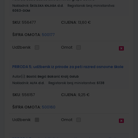
Nakladnik:
ŠKOLSKA KNJIGA d.d.
Registarski broj ministarstva:
6063-DOM
SKU:
CIJENA:
556477
13,60 €
ŠIFRA OMOTA:
500177
Udžbenik
Omot
PRIRODA 5; udžbenik iz prirode za peti razred osnovne škole
Autor(i):
Bastić Begić Bakarić Kralj Golub
Nakladnik:
ALFA d.d.
Registarski broj ministarstva:
6138
SKU:
CIJENA:
556157
9,25 €
ŠIFRA OMOTA:
500160
Udžbenik
Omot