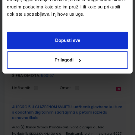
drugim podacima koje ste im pružili ili koje su prikupili
Udžbenik
Omot
dok ste upotrebljavali njihove usluge.
POVIJEST 5; radna bilježnica iz povijesti za peti razred
osnovne škole
Dopusti sve
Autor(i):
Birin Katarina Glazer Šarlija Finek Finek
Nakladnik:
ALFA d.d.
Registarski broj ministarstva:
6462-DOM
Prilagodi
SKU:
CIJENA:
556489
12,00 €
ŠIFRA OMOTA:
500167
Udžbenik
Omot
ALLEGRO 5 U GLAZBENOM SVIJETU; udžbenik glazbene kulture
s dodatnim digitalnim sadržajima u petom razredu
osnovne škole
Autor(i):
Banov Dvoxak Frančišković Ivančić grupa autora
Nakladnik:
ŠKOLSKA KNJIGA d.d.
Registarski broj ministarstva:
6027