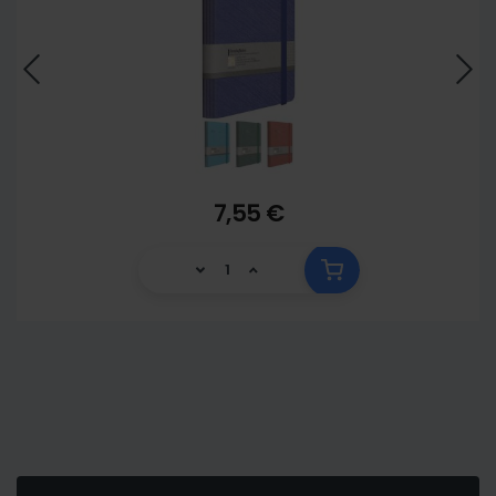
7,55 €