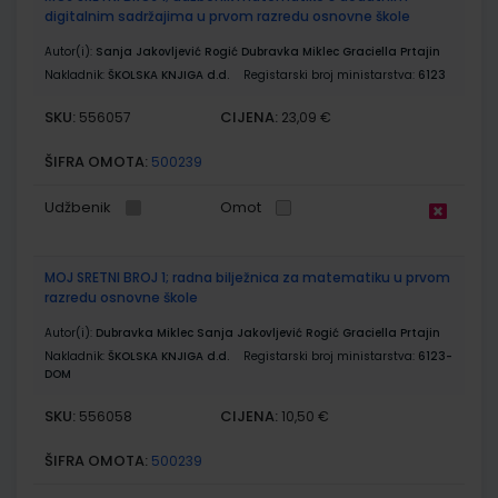
digitalnim sadržajima u prvom razredu osnovne škole
Autor(i):
Sanja Jakovljević Rogić Dubravka Miklec Graciella Prtajin
Nakladnik:
ŠKOLSKA KNJIGA d.d.
Registarski broj ministarstva:
6123
SKU:
CIJENA:
556057
23,09 €
ŠIFRA OMOTA:
500239
Udžbenik
Omot
MOJ SRETNI BROJ 1; radna bilježnica za matematiku u prvom
razredu osnovne škole
Autor(i):
Dubravka Miklec Sanja Jakovljević Rogić Graciella Prtajin
Nakladnik:
ŠKOLSKA KNJIGA d.d.
Registarski broj ministarstva:
6123-
DOM
SKU:
CIJENA:
556058
10,50 €
ŠIFRA OMOTA:
500239