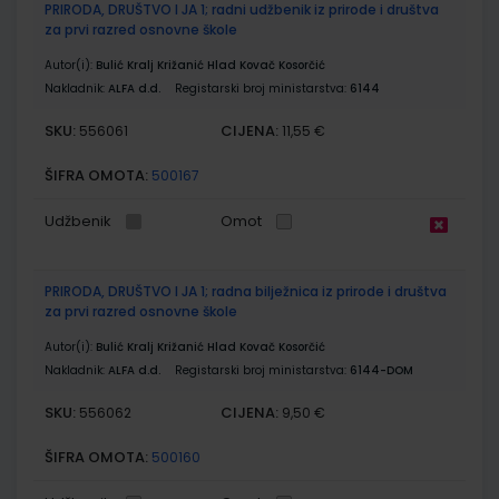
PRIRODA, DRUŠTVO I JA 1; radni udžbenik iz prirode i društva
za prvi razred osnovne škole
Autor(i):
Bulić Kralj Križanić Hlad Kovač Kosorčić
Nakladnik:
ALFA d.d.
Registarski broj ministarstva:
6144
SKU:
CIJENA:
556061
11,55 €
ŠIFRA OMOTA:
500167
Udžbenik
Omot
PRIRODA, DRUŠTVO I JA 1; radna bilježnica iz prirode i društva
za prvi razred osnovne škole
Autor(i):
Bulić Kralj Križanić Hlad Kovač Kosorčić
Nakladnik:
ALFA d.d.
Registarski broj ministarstva:
6144-DOM
SKU:
CIJENA:
556062
9,50 €
ŠIFRA OMOTA:
500160