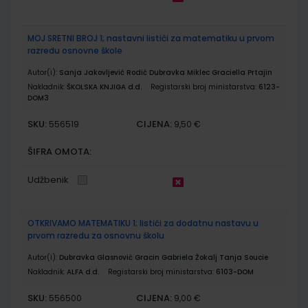
MOJ SRETNI BROJ 1; nastavni listići za matematiku u prvom
razredu osnovne škole
Autor(i):
Sanja Jakovljević Rodić Dubravka Miklec Graciella Prtajin
Nakladnik:
ŠKOLSKA KNJIGA d.d.
Registarski broj ministarstva:
6123-
DOM3
SKU:
CIJENA:
556519
9,50 €
ŠIFRA OMOTA:
Udžbenik
OTKRIVAMO MATEMATIKU 1; listići za dodatnu nastavu u
prvom razredu za osnovnu školu
Autor(i):
Dubravka Glasnović Gracin Gabriela Žokalj Tanja Soucie
Nakladnik:
ALFA d.d.
Registarski broj ministarstva:
6103-DOM
SKU:
CIJENA:
556500
9,00 €