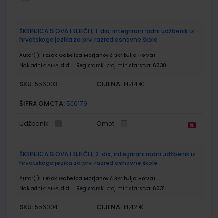
Grupirani
ŠKRINJICA SLOVA I RIJEČI 1; 1. dio, integrirani radni udžbenik iz
proizvodi
hrvatskoga jezika za prvi razred osnovne škole
Autor(i):
Težak Gabelica Marjanović Škribulja Horvat
Nakladnik:
ALFA d.d.
Registarski broj ministarstva:
6030
SKU:
CIJENA:
556003
14,44 €
ŠIFRA OMOTA:
500179
Udžbenik
Omot
ŠKRINJICA SLOVA I RIJEČI 1; 2. dio, integrirani radni udžbenik iz
hrvatskoga jezika za prvi razred osnovne škole
Autor(i):
Težak Gabelica Marjanović Škribulja Horvat
Nakladnik:
ALFA d.d.
Registarski broj ministarstva:
6031
SKU:
CIJENA:
556004
14,42 €