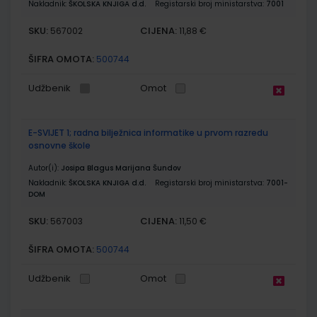
Nakladnik:
ŠKOLSKA KNJIGA d.d.
Registarski broj ministarstva:
7001
SKU:
CIJENA:
567002
11,88 €
ŠIFRA OMOTA:
500744
Udžbenik
Omot
E-SVIJET 1; radna bilježnica informatike u prvom razredu
osnovne škole
Autor(i):
Josipa Blagus Marijana Šundov
Nakladnik:
ŠKOLSKA KNJIGA d.d.
Registarski broj ministarstva:
7001-
DOM
SKU:
CIJENA:
567003
11,50 €
ŠIFRA OMOTA:
500744
Udžbenik
Omot