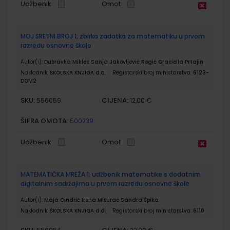
Udžbenik
Omot
MOJ SRETNI BROJ 1; zbirka zadatka za matematiku u prvom
razredu osnovne škole
Autor(i):
Dubravka Miklec Sanja Jakovljević Rogić Graciella Prtajin
Nakladnik:
ŠKOLSKA KNJIGA d.d.
Registarski broj ministarstva:
6123-
DOM2
SKU:
CIJENA:
556059
12,00 €
ŠIFRA OMOTA:
500239
Udžbenik
Omot
MATEMATIČKA MREŽA 1; udžbenik matematike s dodatnim
digitalnim sadržajima u prvom razredu osnovne škole
Autor(i):
Maja Cindrić Irena Mišurac Sandra Špika
Nakladnik:
ŠKOLSKA KNJIGA d.d.
Registarski broj ministarstva:
6110