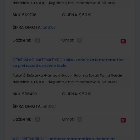
Nakladnik:
ALFA d.d.
Registarski broj ministarstva:
6102-DOM
SKU:
CIJENA:
569736
9,50 €
ŠIFRA OMOTA:
500167
Udžbenik
Omot
OTKRIVAMO MATEMATIKU 1; zbirka zadataka iz matematike
za prvi razred osnovne škole
Autor(i):
Dubravka Glasnović Gracin Gabriela Žokalj Tanja Soucie
Nakladnik:
ALFA d.d.
Registarski broj ministarstva:
6102-DOM2
SKU:
CIJENA:
556499
9,50 €
ŠIFRA OMOTA:
500167
Udžbenik
Omot
MOJ SRETNI BROJ 1; udžbenik matematike s dodatnim