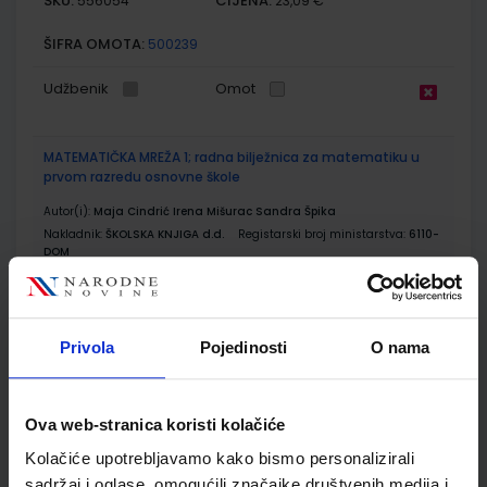
SKU:
CIJENA:
556054
23,09 €
ŠIFRA OMOTA:
500239
Udžbenik
Omot
MATEMATIČKA MREŽA 1; radna bilježnica za matematiku u
prvom razredu osnovne škole
Autor(i):
Maja Cindrić Irena Mišurac Sandra Špika
Nakladnik:
ŠKOLSKA KNJIGA d.d.
Registarski broj ministarstva:
6110-
DOM
SKU:
CIJENA:
556055
10,50 €
ŠIFRA OMOTA:
500239
Privola
Pojedinosti
O nama
Udžbenik
Omot
Ova web-stranica koristi kolačiće
MATEMATIČKA MREŽA 1; zbirka zadataka za matematiku u
Kolačiće upotrebljavamo kako bismo personalizirali
prvom razredu osnovne škole
sadržaj i oglase, omogućili značajke društvenih medija i