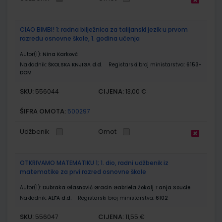
CIAO BIMBI! 1; radna bilježnica za talijanski jezik u prvom
razredu osnovne škole, 1. godina učenja
Autor(i):
Nina Karkovć
Nakladnik:
ŠKOLSKA KNJIGA d.d.
Registarski broj ministarstva:
6153-
DOM
SKU:
CIJENA:
556044
13,00 €
ŠIFRA OMOTA:
500297
Udžbenik
Omot
OTKRIVAMO MATEMATIKU 1; 1. dio, radni udžbenik iz
matematike za prvi razred osnovne škole
Autor(i):
Dubraka Glasnović Gracin Gabriela Žokalj Tanja Soucie
Nakladnik:
ALFA d.d.
Registarski broj ministarstva:
6102
SKU:
CIJENA:
556047
11,55 €