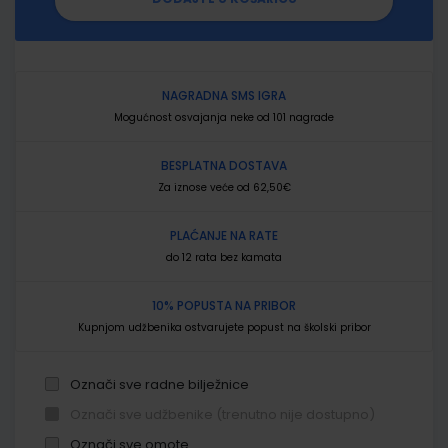
NAGRADNA SMS IGRA
Mogućnost osvajanja neke od 101 nagrade
BESPLATNA DOSTAVA
Za iznose veće od 62,50€
PLAĆANJE NA RATE
do 12 rata bez kamata
10% POPUSTA NA PRIBOR
Kupnjom udžbenika ostvarujete popust na školski pribor
Označi sve radne bilježnice
Označi sve udžbenike (trenutno nije dostupno)
Označi sve omote