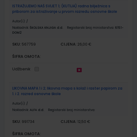
ISTRAŽUJEMO NAŠ SVIJET 1; (KUTIJA) radna bilježnica s
priborom za istraživanje u prvom razredu osnovne škole
Autor(i):
/
Nakladnik:
ŠKOLSKA KNJIGA d.d.
Registarski broj ministarstva:
6151-
DOM2
SKU:
CIJENA:
567759
26,00 €
ŠIFRA OMOTA:
Udžbenik
LIKOVNA MAPA 1 i 2; likovna mapa s kolaž i raster papirom za
1. i 2. razred osnovne škole
Autor(i):
/
Nakladnik:
ALFA d.d.
Registarski broj ministarstva:
SKU:
CIJENA:
991734
12,50 €
ŠIFRA OMOTA: