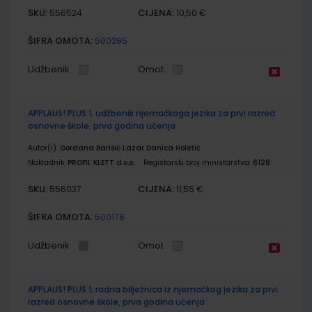
SKU:
CIJENA:
556524
10,50 €
ŠIFRA OMOTA:
500285
Udžbenik
Omot
APPLAUS! PLUS 1; udžbenik njemačkoga jezika za prvi razred
osnovne škole, prva godina učenja
Autor(i):
Gordana Barišić Lazar Danica Holetić
Nakladnik:
PROFIL KLETT d.o.o.
Registarski broj ministarstva:
6128
SKU:
CIJENA:
556037
11,55 €
ŠIFRA OMOTA:
500178
Udžbenik
Omot
APPLAUS! PLUS 1; radna bilježnica iz njemačkog jezika za prvi
razred osnovne škole, prva godina učenja