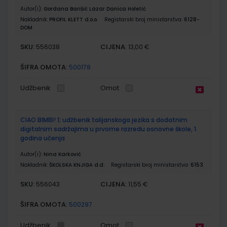
Autor(i):
Gordana Barišić Lazar Danica Holetić
Nakladnik:
PROFIL KLETT d.o.o.
Registarski broj ministarstva:
6128-
DOM
SKU:
CIJENA:
556038
13,00 €
ŠIFRA OMOTA:
500178
Udžbenik
Omot
CIAO BIMBI! 1; udžbenik talijanskoga jezika s dodatnim
digitalnim sadržajima u prvome razredu osnovne škole, 1.
godina učenja
Autor(i):
Nina Karković
Nakladnik:
ŠKOLSKA KNJIGA d.d.
Registarski broj ministarstva:
6153
SKU:
CIJENA:
556043
11,55 €
ŠIFRA OMOTA:
500297
Udžbenik
Omot