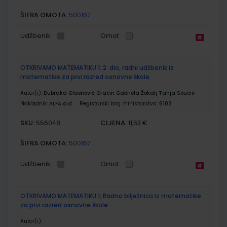
ŠIFRA OMOTA:
500167
Udžbenik
Omot
OTKRIVAMO MATEMATIKU 1; 2. dio, radni udžbenik iz
matematike za prvi razred osnovne škole
Autor(i):
Dubraka Glasnović Gracin Gabriela Žokalj Tanja Soucie
Nakladnik:
ALFA d.d.
Registarski broj ministarstva:
6103
SKU:
CIJENA:
556048
11,53 €
ŠIFRA OMOTA:
500167
Udžbenik
Omot
OTKRIVAMO MATEMATIKU 1; Radna bilježnica iz matematike
za prvi razred osnovne škole
Autor(i):