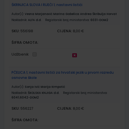
ŠKRINJICA SLOVA I RIJEČI 1; nastavni listići
Autor(i):
Vesna Marjanović Marina Gabelica Andrea Škribulja Horvat
Nakladnik:
ALFA d.d.
Registarski broj ministarstva:
6031-DOM2
SKU:
CIJENA:
556198
8,00 €
ŠIFRA OMOTA:
Udžbenik
PČELICA 1; nastavni listići za hrvatski jezik u prvom razredu
osnovne škole
Autor(i):
Sonja Ivić Marija Krmpotić
Nakladnik:
ŠKOLSKA KNJIGA d.d.
Registarski broj ministarstva:
6041;6042-DOM2
SKU:
CIJENA:
556227
8,00 €
ŠIFRA OMOTA: