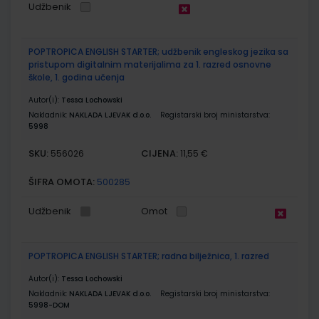
Udžbenik
POPTROPICA ENGLISH STARTER; udžbenik engleskog jezika sa
pristupom digitalnim materijalima za 1. razred osnovne
škole, 1. godina učenja
Autor(i):
Tessa Lochowski
Nakladnik:
NAKLADA LJEVAK d.o.o.
Registarski broj ministarstva:
5998
SKU:
CIJENA:
556026
11,55 €
ŠIFRA OMOTA:
500285
Udžbenik
Omot
POPTROPICA ENGLISH STARTER; radna bilježnica, 1. razred
Autor(i):
Tessa Lochowski
Nakladnik:
NAKLADA LJEVAK d.o.o.
Registarski broj ministarstva:
5998-DOM