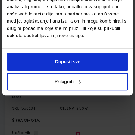
Autor(i):
Maja Cindrić Irena Mišurac Sandra Špika
analizirali promet. Isto tako, podatke o vašoj upotrebi
Nakladnik:
ŠKOLSKA KNJIGA d.d.
Registarski broj ministarstva:
6110-
naše web-lokacije dijelimo s partnerima za društvene
DOM2
medije, oglašavanje i analizu, a oni ih mogu kombinirati s
SKU:
CIJENA:
556056
12,00 €
drugim podacima koje ste im pružili ili koje su prikupili
dok ste upotrebljavali njihove usluge.
ŠIFRA OMOTA:
500744
Udžbenik
Omot
Dopusti sve
MATEMATIČKA MREŽA 1; nastavni listići iz matematike za prvi
razred osnovne škole
Prilagodi
Autor(i):
Sandra Špika
Nakladnik:
ŠKOLSKA KNJIGA d.d.
Registarski broj ministarstva:
6110-
DOM3
SKU:
CIJENA:
556234
9,50 €
ŠIFRA OMOTA:
Udžbenik