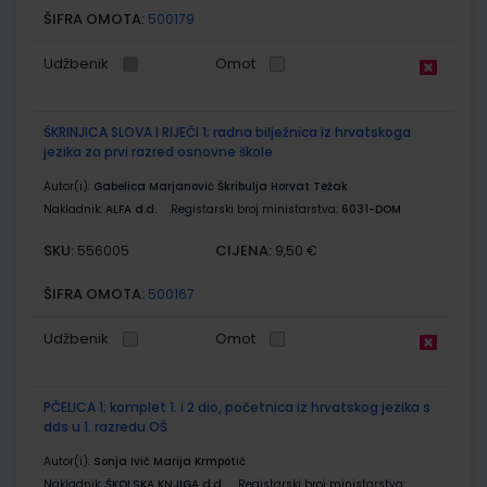
ŠIFRA OMOTA:
500179
Udžbenik
Omot
ŠKRINJICA SLOVA I RIJEČI 1; radna bilježnica iz hrvatskoga
jezika za prvi razred osnovne škole
Autor(i):
Gabelica Marjanović Škribulja Horvat Težak
Nakladnik:
ALFA d.d.
Registarski broj ministarstva:
6031-DOM
SKU:
CIJENA:
556005
9,50 €
ŠIFRA OMOTA:
500167
Udžbenik
Omot
PČELICA 1; komplet 1. i 2 dio, početnica iz hrvatskog jezika s
dds u 1. razredu OŠ
Autor(i):
Sonja Ivić Marija Krmpotić
Nakladnik:
ŠKOLSKA KNJIGA d.d.
Registarski broj ministarstva: