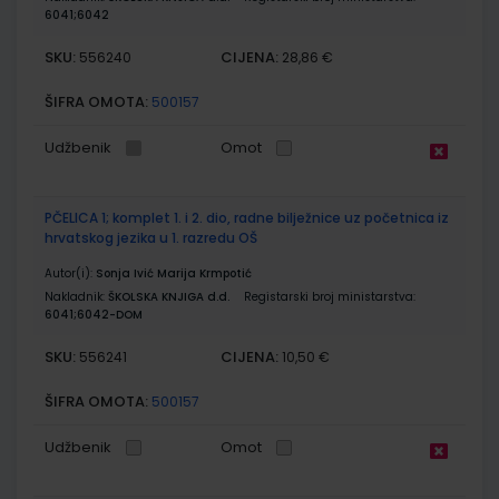
6041;6042
SKU:
CIJENA:
556240
28,86 €
ŠIFRA OMOTA:
500157
Udžbenik
Omot
PČELICA 1; komplet 1. i 2. dio, radne bilježnice uz početnica iz
hrvatskog jezika u 1. razredu OŠ
Autor(i):
Sonja Ivić Marija Krmpotić
Nakladnik:
ŠKOLSKA KNJIGA d.d.
Registarski broj ministarstva:
6041;6042-DOM
SKU:
CIJENA:
556241
10,50 €
ŠIFRA OMOTA:
500157
Udžbenik
Omot