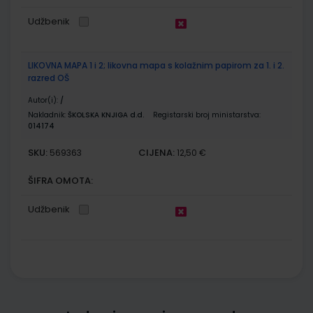
Udžbenik
LIKOVNA MAPA 1 i 2; likovna mapa s kolažnim papirom za 1. i 2.
razred OŠ
Autor(i):
/
Nakladnik:
ŠKOLSKA KNJIGA d.d.
Registarski broj ministarstva:
014174
SKU:
CIJENA:
569363
12,50 €
ŠIFRA OMOTA:
Udžbenik