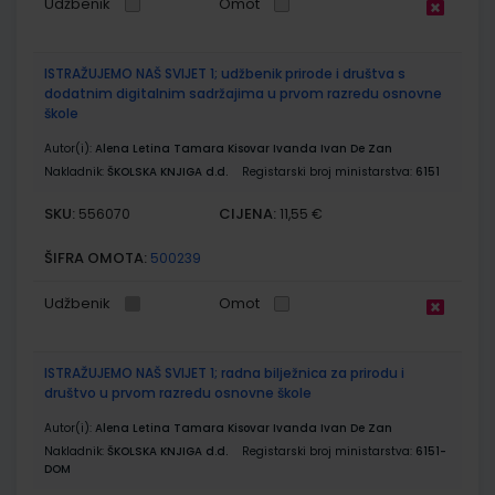
Udžbenik
Omot
ISTRAŽUJEMO NAŠ SVIJET 1; udžbenik prirode i društva s
dodatnim digitalnim sadržajima u prvom razredu osnovne
škole
Autor(i):
Alena Letina Tamara Kisovar Ivanda Ivan De Zan
Nakladnik:
ŠKOLSKA KNJIGA d.d.
Registarski broj ministarstva:
6151
SKU:
CIJENA:
556070
11,55 €
ŠIFRA OMOTA:
500239
Udžbenik
Omot
ISTRAŽUJEMO NAŠ SVIJET 1; radna bilježnica za prirodu i
društvo u prvom razredu osnovne škole
Autor(i):
Alena Letina Tamara Kisovar Ivanda Ivan De Zan
Nakladnik:
ŠKOLSKA KNJIGA d.d.
Registarski broj ministarstva:
6151-
DOM