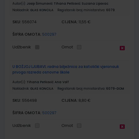
Autor(i):
Josip Šimunović Tihana Petković Suzana Lipovac
Nakladnik:
GLAS KONCILA
Registarski broj ministarstva:
6079
SKU:
CIJENA:
556074
11,55 €
ŠIFRA OMOTA:
500297
Udžbenik
Omot
U BOŽJOJ LJUBAVI; radna bilježnica za katolički vjeronauk
prvoga razreda osnovne škole
Autor(i):
Tihana Petković Ana Volf
Nakladnik:
GLAS KONCILA
Registarski broj ministarstva:
6079-DOM
SKU:
CIJENA:
556498
8,80 €
ŠIFRA OMOTA:
500297
Udžbenik
Omot