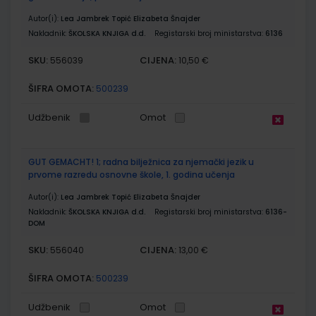
Autor(i):
Lea Jambrek Topić Elizabeta Šnajder
Nakladnik:
ŠKOLSKA KNJIGA d.d.
Registarski broj ministarstva:
6136
SKU:
CIJENA:
556039
10,50 €
ŠIFRA OMOTA:
500239
Udžbenik
Omot
GUT GEMACHT! 1; radna bilježnica za njemački jezik u
prvome razredu osnovne škole, 1. godina učenja
Autor(i):
Lea Jambrek Topić Elizabeta Šnajder
Nakladnik:
ŠKOLSKA KNJIGA d.d.
Registarski broj ministarstva:
6136-
DOM
SKU:
CIJENA:
556040
13,00 €
ŠIFRA OMOTA:
500239
Udžbenik
Omot