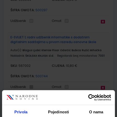
ŠIFRA OMOTA:
500297
Udžbenik
Omot
E-SVIJET 1; radni udžbenik informatike s dodatnim
digitalnim sadržajima u prvom razredu osnovne škole
Autor(i):
Blagus Ljubić Klemše Flisar Odorčić Bubica Ružić Mihočka
Nakladnik:
ŠKOLSKA KNJIGA d.d.
Registarski broj ministarstva:
7001
SKU:
CIJENA:
567002
10,80 €
ŠIFRA OMOTA:
500744
Udžbenik
Omot
E-SVIJET 1; radna bilježnica informatike u prvom razredu
osnovne škole
Privola
Pojedinosti
O nama
Autor(i):
Josipa Blagus Marijana Šundov