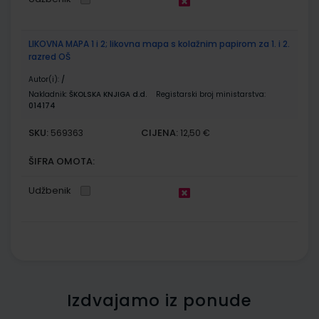
LIKOVNA MAPA 1 i 2; likovna mapa s kolažnim papirom za 1. i 2.
razred OŠ
Autor(i):
/
Nakladnik:
ŠKOLSKA KNJIGA d.d.
Registarski broj ministarstva:
014174
SKU:
CIJENA:
569363
12,50 €
ŠIFRA OMOTA:
Udžbenik
Izdvajamo iz ponude