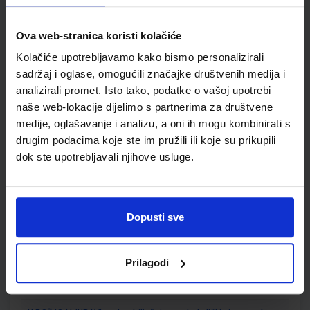
Nakladnik:
ŠKOLSKA KNJIGA d.d.
Registarski broj ministarstva:
7001-
DOM
Ova web-stranica koristi kolačiće
SKU:
CIJENA:
567003
11,50 €
Kolačiće upotrebljavamo kako bismo personalizirali
sadržaj i oglase, omogućili značajke društvenih medija i
ŠIFRA OMOTA:
500744
analizirali promet. Isto tako, podatke o vašoj upotrebi
Udžbenik
Omot
naše web-lokacije dijelimo s partnerima za društvene
medije, oglašavanje i analizu, a oni ih mogu kombinirati s
drugim podacima koje ste im pružili ili koje su prikupili
U BOŽJOJ LJUBAVI; udžbenik za 1. razred OŠ
dok ste upotrebljavali njihove usluge.
Autor(i):
Josip Šimunović Tihana Petković Suzana Lipovac
Nakladnik:
GLAS KONCILA
Registarski broj ministarstva:
6079
SKU:
CIJENA:
556074
10,50 €
Dopusti sve
ŠIFRA OMOTA:
500297
Prilagodi
Udžbenik
Omot