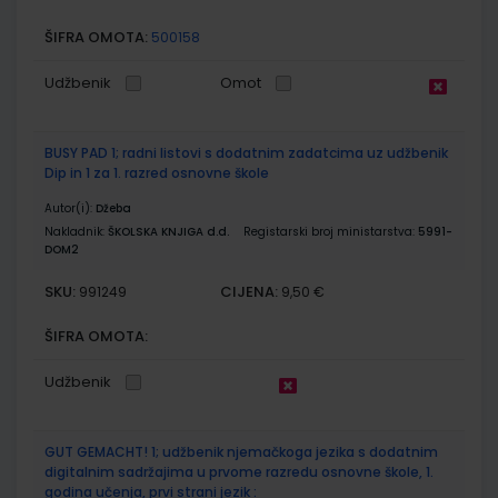
ŠIFRA OMOTA:
500158
Udžbenik
Omot
BUSY PAD 1; radni listovi s dodatnim zadatcima uz udžbenik
Dip in 1 za 1. razred osnovne škole
Autor(i):
Džeba
Nakladnik:
ŠKOLSKA KNJIGA d.d.
Registarski broj ministarstva:
5991-
DOM2
SKU:
CIJENA:
991249
9,50 €
ŠIFRA OMOTA:
Udžbenik
GUT GEMACHT! 1; udžbenik njemačkoga jezika s dodatnim
digitalnim sadržajima u prvome razredu osnovne škole, 1.
godina učenja, prvi strani jezik :