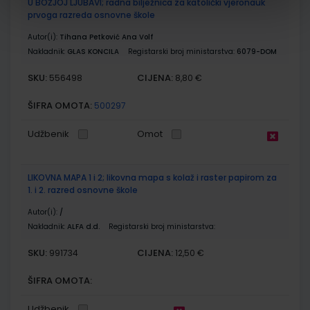
U BOŽJOJ LJUBAVI; radna bilježnica za katolički vjeronauk
prvoga razreda osnovne škole
Autor(i):
Tihana Petković Ana Volf
Nakladnik:
GLAS KONCILA
Registarski broj ministarstva:
6079-DOM
SKU:
CIJENA:
556498
8,80 €
ŠIFRA OMOTA:
500297
Udžbenik
Omot
LIKOVNA MAPA 1 i 2; likovna mapa s kolaž i raster papirom za
1. i 2. razred osnovne škole
Autor(i):
/
Nakladnik:
ALFA d.d.
Registarski broj ministarstva:
SKU:
CIJENA:
991734
12,50 €
ŠIFRA OMOTA:
Udžbenik