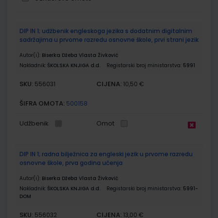
Grupirani
DIP IN 1; udžbenik engleskoga jezika s dodatnim digitalnim
proizvodi
sadržajima u prvome razredu osnovne škole, prvi strani jezik
Autor(i):
Biserka Džeba Vlasta Živković
Nakladnik:
ŠKOLSKA KNJIGA d.d.
Registarski broj ministarstva:
5991
SKU:
CIJENA:
556031
10,50 €
ŠIFRA OMOTA:
500158
Udžbenik
Omot
DIP IN 1; radna bilježnica za engleski jezik u prvome razredu
osnovne škole, prva godina učenja
Autor(i):
Biserka Džeba Vlasta Živković
Nakladnik:
ŠKOLSKA KNJIGA d.d.
Registarski broj ministarstva:
5991-
DOM
SKU:
CIJENA:
556032
13,00 €