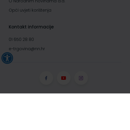
O Narodnim novinama d.d.
Opći uvjeti korištenja
Kontakt informacije
01 650 28 80
e-trgovina@nn.hr