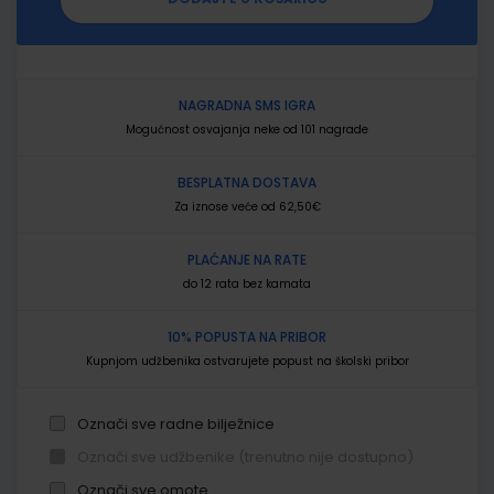
NAGRADNA SMS IGRA
Mogućnost osvajanja neke od 101 nagrade
BESPLATNA DOSTAVA
Za iznose veće od 62,50€
PLAĆANJE NA RATE
do 12 rata bez kamata
10% POPUSTA NA PRIBOR
Kupnjom udžbenika ostvarujete popust na školski pribor
Označi sve radne bilježnice
Označi sve udžbenike (trenutno nije dostupno)
Označi sve omote