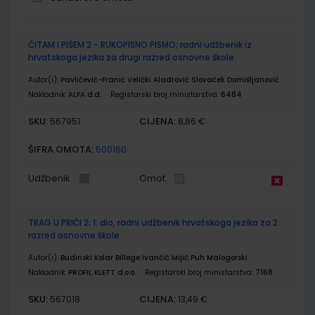
Grupirani
ČITAM I PIŠEM 2 - RUKOPISNO PISMO; radni udžbenik iz
proizvodi
hrvatskoga jezika za drugi razred osnovne škole
Autor(i):
Pavličević-Franić Velički Aladrović Slovaček Domišljanović
Nakladnik:
ALFA d.d.
Registarski broj ministarstva:
6484
SKU:
CIJENA:
567951
8,86 €
ŠIFRA OMOTA:
500160
Udžbenik
Omot
TRAG U PRIČI 2; 1. dio, radni udžbenik hrvatskoga jezika za 2.
razred osnovne škole
Autor(i):
Budinski Kolar Billege Ivančić Mijić Puh Malogorski
Nakladnik:
PROFIL KLETT d.o.o.
Registarski broj ministarstva:
7168
SKU:
CIJENA:
567018
13,49 €