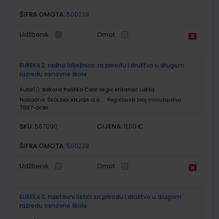
ŠIFRA OMOTA:
500239
Udžbenik
Omot
EUREKA 2; radna bilježnica za prirodu i društvo u drugom
razredu osnovne škole
Autor(i):
Bakarić Palička Ćorić Grgić Križanac Lukša
Nakladnik:
ŠKOLSKA KNJIGA d.d.
Registarski broj ministarstva:
7007-DOM
SKU:
CIJENA:
567090
11,00 €
ŠIFRA OMOTA:
500239
Udžbenik
Omot
EUREKA 2; nastavni listići za prirodu i društvo u drugom
razredu osnovne škole