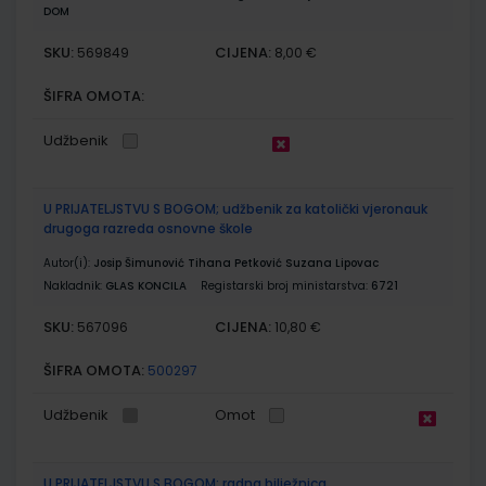
DOM
SKU:
CIJENA:
569849
8,00 €
ŠIFRA OMOTA:
Udžbenik
U PRIJATELJSTVU S BOGOM; udžbenik za katolički vjeronauk
drugoga razreda osnovne škole
Autor(i):
Josip Šimunović Tihana Petković Suzana Lipovac
Nakladnik:
GLAS KONCILA
Registarski broj ministarstva:
6721
SKU:
CIJENA:
567096
10,80 €
ŠIFRA OMOTA:
500297
Udžbenik
Omot
U PRIJATELJSTVU S BOGOM; radna bilježnica