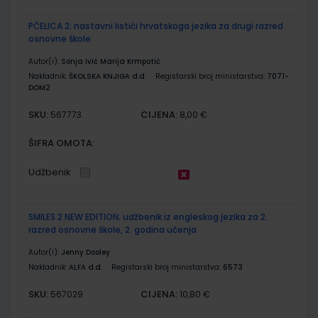
PČELICA 2; nastavni listići hrvatskoga jezika za drugi razred
osnovne škole
Autor(i):
Sonja Ivić Marija Krmpotić
Nakladnik:
ŠKOLSKA KNJIGA d.d.
Registarski broj ministarstva:
7071-
DOM2
SKU:
CIJENA:
567773
8,00 €
ŠIFRA OMOTA:
Udžbenik
SMILES 2 NEW EDITION; udžbenik iz engleskog jezika za 2.
razred osnovne škole, 2. godina učenja
Autor(i):
Jenny Dooley
Nakladnik:
ALFA d.d.
Registarski broj ministarstva:
6573
SKU:
CIJENA:
567029
10,80 €