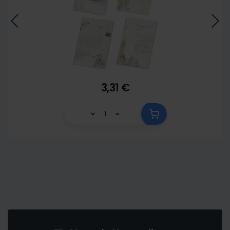
3,31 €