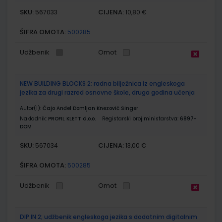
SKU:
CIJENA:
567033
10,80 €
ŠIFRA OMOTA:
500285
Udžbenik
Omot
NEW BUILDING BLOCKS 2; radna bilježnica iz engleskoga
jezika za drugi razred osnovne škole, druga godina učenja
Autor(i):
Čajo Anđel Domljan Knezović Singer
Nakladnik:
PROFIL KLETT d.o.o.
Registarski broj ministarstva:
6897-
DOM
SKU:
CIJENA:
567034
13,00 €
ŠIFRA OMOTA:
500285
Udžbenik
Omot
DIP IN 2; udžbenik engleskoga jezika s dodatnim digitalnim