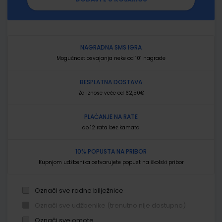
NAGRADNA SMS IGRA
Mogućnost osvajanja neke od 101 nagrade
BESPLATNA DOSTAVA
Za iznose veće od 62,50€
PLAĆANJE NA RATE
do 12 rata bez kamata
10% POPUSTA NA PRIBOR
Kupnjom udžbenika ostvarujete popust na školski pribor
Označi sve radne bilježnice
Označi sve udžbenike (trenutno nije dostupno)
Označi sve omote