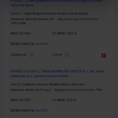
E-SVIJET 2; radna bilježnica informatike u drugom razredu
osnovne škole
Autor(i):
Josipa Blagus Marijana Šundov Ana Budojević
Nakladnik:
ŠKOLSKA KNJIGA d.d.
Registarski broj ministarstva:
7002-DOM
SKU:
CIJENA:
567080
11,50 €
ŠIFRA OMOTA:
500744
Udžbenik
Omot
POGLED U SVIJET 2, TRAGOM PRIRODE I DRUŠTVA; 1. dio, radni
udžbenik za 2. razred osnovne škole
Autor(i):
Svoboda Arnautov Škreblin Basta Jelić Kolar
Nakladnik:
PROFIL KLETT d.o.o.
Registarski broj ministarstva:
7160
SKU:
CIJENA:
567087
5,25 €
ŠIFRA OMOTA:
500159