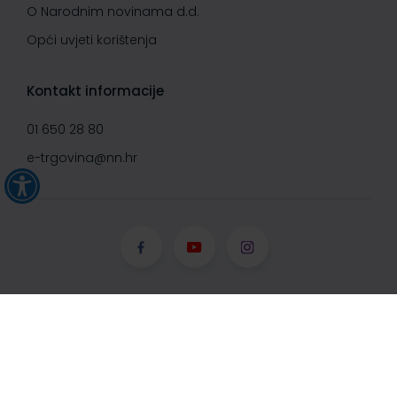
O Narodnim novinama d.d.
Opći uvjeti korištenja
Kontakt informacije
01 650 28 80
e-trgovina@nn.hr