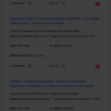
Udžbenik
Omot
POGLED U SVIJET 2, TRAGOM PRIRODE I DRUŠTVA; 2. dio, radni
udžbenik za 2. razred osnovne škole
Autor(i):
Svoboda Arnautov Škreblin Basta Jelić Kolar
Nakladnik:
PROFIL KLETT d.o.o.
Registarski broj ministarstva:
7161
SKU:
CIJENA:
567088
5,55 €
ŠIFRA OMOTA:
500159
Udžbenik
Omot
EUREKA 2; udžbenik za prirodu i društvo s dodatnim
digitalnim sadržajima u drugom razredu osnovne škole
Autor(i):
Bakarić Palička Ćorić Grgić Križanac Lukša
Nakladnik:
ŠKOLSKA KNJIGA d.d.
Registarski broj ministarstva:
7007
SKU:
CIJENA:
567089
10,80 €