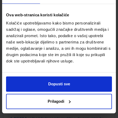
DOM
SKU:
CIJENA:
569950
12,00 €
Ova web-stranica koristi kolačiće
Kolačiće upotrebljavamo kako bismo personalizirali
ŠIFRA OMOTA:
sadržaj i oglase, omogućili značajke društvenih medija i
Udžbenik
analizirali promet. Isto tako, podatke o vašoj upotrebi
naše web-lokacije dijelimo s partnerima za društvene
medije, oglašavanje i analizu, a oni ih mogu kombinirati s
E-SVIJET 2; radni udžbenik informatike s dodatnim
drugim podacima koje ste im pružili ili koje su prikupili
digitalnim sadržajima u drugom razredu osnovne škole
dok ste upotrebljavali njihove usluge.
Autor(i):
Blagus Ljubić Klemše Flisar Odorčić Ružić Mihočka
Nakladnik:
ŠKOLSKA KNJIGA d.d.
Registarski broj ministarstva:
7002
SKU:
CIJENA:
567079
10,80 €
Dopusti sve
ŠIFRA OMOTA:
500239
Prilagodi
Udžbenik
Omot