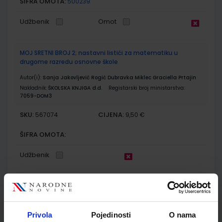
ŠIFRA OMOTA:
500239
Udžbenik
Omot
MOJ SRETNI BROJ 2; nastavni listići za matematiku u
drugome razredu osnovne škole
Autor(i):
Sanja Jakovljević Rogić Dubravka Miklec Graciella Prtajin
Nakladnik:
ŠKOLSKA KNJIGA d.d.
Registarski broj ministarstva:
7059-DOM3
SKU:
CIJENA:
567074
9,50 €
ŠIFRA OMOTA:
Udžbenik
SUPER MATEMATIKA ZA PRAVE TRAGAČE 2; radna bilježnica za
drugi razred osnovne škole
Autor(i):
Marijana Martić Gordana Ivančić Zrinka Crnković
Privola
Pojedinosti
O nama
Nakladnik:
PROFIL KLETT d.o.o.
Registarski broj ministarstva:
7164-