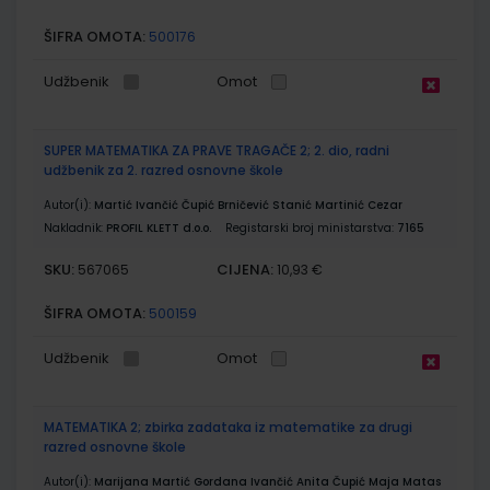
ŠIFRA OMOTA:
500176
Udžbenik
Omot
SUPER MATEMATIKA ZA PRAVE TRAGAČE 2; 2. dio, radni
udžbenik za 2. razred osnovne škole
Autor(i):
Martić Ivančić Čupić Brničević Stanić Martinić Cezar
Nakladnik:
PROFIL KLETT d.o.o.
Registarski broj ministarstva:
7165
SKU:
CIJENA:
567065
10,93 €
ŠIFRA OMOTA:
500159
Udžbenik
Omot
MATEMATIKA 2; zbirka zadataka iz matematike za drugi
razred osnovne škole
Autor(i):
Marijana Martić Gordana Ivančić Anita Čupić Maja Matas