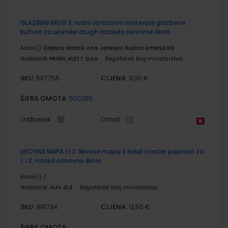
GLAZBENI KRUG 2; radni obrazovni materijali glazbene
kulture za učenike drugih razreda osnovne škole
Autor(i):
Željkica Mamić Ana Janković Ružica Ambruš Kiš
Nakladnik:
PROFIL KLETT d.o.o.
Registarski broj ministarstva:
SKU:
CIJENA:
567755
11,00 €
ŠIFRA OMOTA:
500285
Udžbenik
Omot
LIKOVNA MAPA 1 i 2; likovna mapa s kolaž i raster papirom za
1. i 2. razred osnovne škole
Autor(i):
/
Nakladnik:
ALFA d.d.
Registarski broj ministarstva:
SKU:
CIJENA:
991734
12,50 €
ŠIFRA OMOTA: