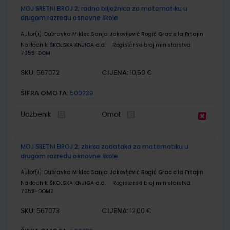
MOJ SRETNI BROJ 2; radna bilježnica za matematiku u
drugom razredu osnovne škole
Autor(i):
Dubravka Miklec Sanja Jakovljević Rogić Graciella Prtajin
Nakladnik:
ŠKOLSKA KNJIGA d.d.
Registarski broj ministarstva:
7059-DOM
SKU:
CIJENA:
567072
10,50 €
ŠIFRA OMOTA:
500239
Udžbenik
Omot
MOJ SRETNI BROJ 2; zbirka zadataka za matematiku u
drugom razredu osnovne škole
Autor(i):
Dubravka Miklec Sanja Jakovljević Rogić Graciella Prtajin
Nakladnik:
ŠKOLSKA KNJIGA d.d.
Registarski broj ministarstva:
7059-DOM2
SKU:
CIJENA:
567073
12,00 €