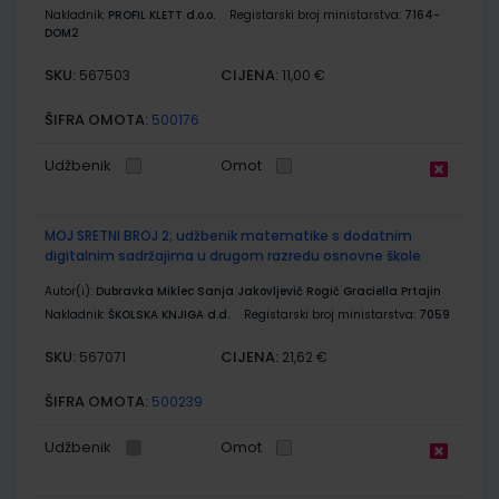
Nakladnik:
PROFIL KLETT d.o.o.
Registarski broj ministarstva:
7164-
DOM2
SKU:
CIJENA:
567503
11,00 €
ŠIFRA OMOTA:
500176
Udžbenik
Omot
MOJ SRETNI BROJ 2; udžbenik matematike s dodatnim
digitalnim sadržajima u drugom razredu osnovne škole
Autor(i):
Dubravka Miklec Sanja Jakovljević Rogić Graciella Prtajin
Nakladnik:
ŠKOLSKA KNJIGA d.d.
Registarski broj ministarstva:
7059
SKU:
CIJENA:
567071
21,62 €
ŠIFRA OMOTA:
500239
Udžbenik
Omot