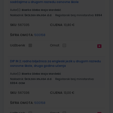
sadržajima u drugom razredu osnovne škole
Autor(i):
Biserka Džeba Maja Mardešić
Nakladnik:
ŠKOLSKA KNJIGA d.d.
Registarski broj ministarstva:
6994
SKU:
CIJENA:
567035
10,80 €
ŠIFRA OMOTA:
500158
Udžbenik
Omot
DIP IN 2; radna bilježnica za engleski jezik u drugom razredu
osnovne škole, druga godina učenja
Autor(i):
Biserka Džeba Maja Mardešić
Nakladnik:
ŠKOLSKA KNJIGA d.d.
Registarski broj ministarstva:
6994-DOM
SKU:
CIJENA:
567036
13,00 €
ŠIFRA OMOTA:
500158