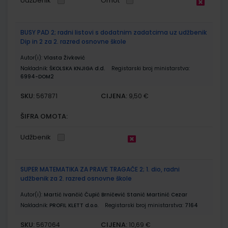
Udžbenik
Omot
BUSY PAD 2; radni listovi s dodatnim zadatcima uz udžbenik
Dip in 2 za 2. razred osnovne škole
Autor(i):
Vlasta Živković
Nakladnik:
ŠKOLSKA KNJIGA d.d.
Registarski broj ministarstva:
6994-DOM2
SKU:
CIJENA:
567871
9,50 €
ŠIFRA OMOTA:
Udžbenik
SUPER MATEMATIKA ZA PRAVE TRAGAČE 2; 1. dio, radni
udžbenik za 2. razred osnovne škole
Autor(i):
Martić Ivančić Čupić Brničević Stanić Martinić Cezar
Nakladnik:
PROFIL KLETT d.o.o.
Registarski broj ministarstva:
7164
SKU:
CIJENA:
567064
10,69 €