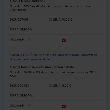
Autor(i):
Marina Sudarević
Nakladnik:
ŠKOLSKA KNJIGA d.d.
Registarski broj ministarstva:
7007-DOM3
SKU:
CIJENA:
567091
10,00 €
ŠIFRA OMOTA:
Udžbenik
PRIRODA I DRUŠTVO 2; nastavni listići iz prirode i društva za
drugi razred osnovne škole
Autor(i):
Nataša Svoboda Arnautov Sanja Basta
Nakladnik:
PROFIL KLETT d.o.o.
Registarski broj ministarstva:
7160-
DOM
SKU:
CIJENA:
569453
9,00 €
ŠIFRA OMOTA:
Udžbenik