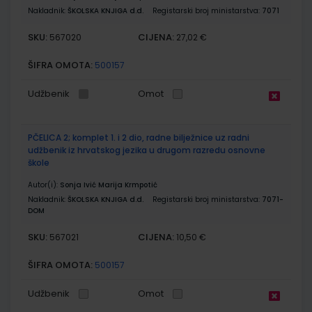
Nakladnik:
ŠKOLSKA KNJIGA d.d.
Registarski broj ministarstva:
7071
SKU:
CIJENA:
567020
27,02 €
ŠIFRA OMOTA:
500157
Udžbenik
Omot
PČELICA 2; komplet 1. i 2 dio, radne bilježnice uz radni
udžbenik iz hrvatskog jezika u drugom razredu osnovne
škole
Autor(i):
Sonja Ivić Marija Krmpotić
Nakladnik:
ŠKOLSKA KNJIGA d.d.
Registarski broj ministarstva:
7071-
DOM
SKU:
CIJENA:
567021
10,50 €
ŠIFRA OMOTA:
500157
Udžbenik
Omot