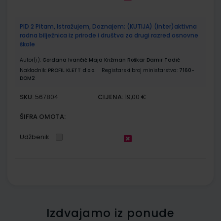
PID 2 Pitam, Istražujem, Doznajem; (KUTIJA) (inter)aktivna
radna bilježnica iz prirode i društva za drugi razred osnovne
škole
Autor(i):
Gordana Ivančić Maja Križman Roškar Damir Tadić
Nakladnik:
PROFIL KLETT d.o.o.
Registarski broj ministarstva:
7160-
DOM2
SKU:
CIJENA:
567804
19,00 €
ŠIFRA OMOTA:
Udžbenik
Izdvajamo iz ponude