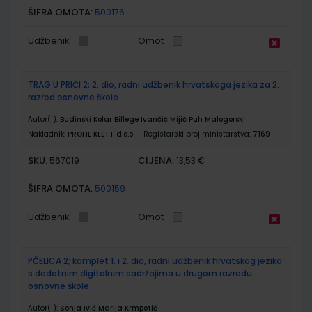
ŠIFRA OMOTA:
500176
Udžbenik
Omot
TRAG U PRIČI 2; 2. dio, radni udžbenik hrvatskoga jezika za 2.
razred osnovne škole
Autor(i):
Budinski Kolar Billege Ivančić Mijić Puh Malogorski
Nakladnik:
PROFIL KLETT d.o.o.
Registarski broj ministarstva:
7169
SKU:
CIJENA:
567019
13,53 €
ŠIFRA OMOTA:
500159
Udžbenik
Omot
PČELICA 2; komplet 1. i 2. dio, radni udžbenik hrvatskog jezika
s dodatnim digitalnim sadržajima u drugom razredu
osnovne škole
Autor(i):
Sonja Ivić Marija Krmpotić