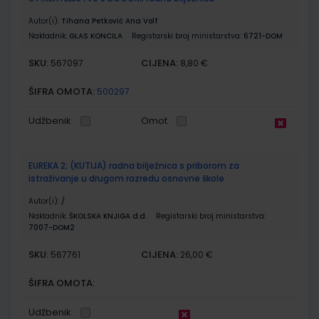
Autor(i):
Tihana Petković Ana Volf
Nakladnik:
GLAS KONCILA
Registarski broj ministarstva:
6721-DOM
SKU:
CIJENA:
567097
8,80 €
ŠIFRA OMOTA:
500297
Udžbenik
Omot
EUREKA 2; (KUTIJA) radna bilježnica s priborom za
istraživanje u drugom razredu osnovne škole
Autor(i):
/
Nakladnik:
ŠKOLSKA KNJIGA d.d.
Registarski broj ministarstva:
7007-DOM2
SKU:
CIJENA:
567761
26,00 €
ŠIFRA OMOTA:
Udžbenik