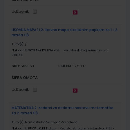
Udžbenik
LIKOVNA MAPA 1 i 2; likovna mapa s kolažnim papirom za 1. i 2.
razred OŠ
Autor(i):
/
Nakladnik:
ŠKOLSKA KNJIGA d.d.
Registarski broj ministarstva:
014174
SKU:
CIJENA:
569363
12,50 €
ŠIFRA OMOTA:
Udžbenik
MATEMATIKA 2; zadatci za dodatnu nastavu matematike
za 2. razred OŠ
Autor(i):
Martić Gluhačić Imprić Obradović
Nakladnik:
PROFIL KLETT d.o.o.
Registarski broj ministarstva:
7165-