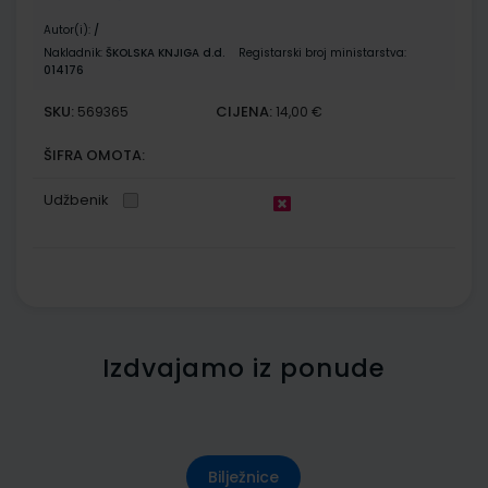
Autor(i):
/
Nakladnik:
ŠKOLSKA KNJIGA d.d.
Registarski broj ministarstva:
014176
SKU:
CIJENA:
569365
14,00 €
ŠIFRA OMOTA:
Udžbenik
Izdvajamo iz ponude
Bilježnice