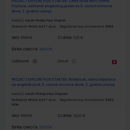
PROJECT EXPLORE PLUS STARTER; Class book with Online
Practice, udžbenik engleskog jezika za 5. razred osnovne
škole, 2. godina učenja
Autor(i):
Sarah Philips Paul Shipton
Nakladnik:
PROFIL KLETT d.o.o.
Registarski broj ministarstva:
5992
SKU:
CIJENA:
556114
11,21 €
ŠIFRA OMOTA:
500178
Udžbenik
Omot
PROJECT EXPLORE PLUS STARTER; Workbook, radna bilježnica
za engleski jezik, 5. razred osnovne škole, 2. godina učenja
Autor(i):
Sarah Phillips Paul Shiptom
Nakladnik:
PROFIL KLETT d.o.o.
Registarski broj ministarstva:
5992-
DOM
SKU:
CIJENA:
556115
13,00 €
ŠIFRA OMOTA:
500178