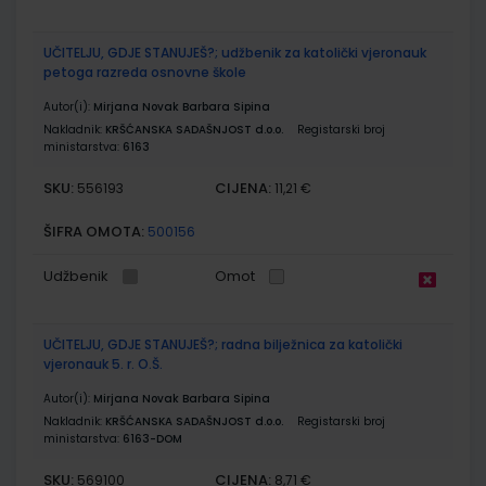
UČITELJU, GDJE STANUJEŠ?; udžbenik za katolički vjeronauk
petoga razreda osnovne škole
Autor(i):
Mirjana Novak Barbara Sipina
Nakladnik:
KRŠĆANSKA SADAŠNJOST d.o.o.
Registarski broj
ministarstva:
6163
SKU:
CIJENA:
556193
11,21 €
ŠIFRA OMOTA:
500156
Udžbenik
Omot
UČITELJU, GDJE STANUJEŠ?; radna bilježnica za katolički
vjeronauk 5. r. O.Š.
Autor(i):
Mirjana Novak Barbara Sipina
Nakladnik:
KRŠĆANSKA SADAŠNJOST d.o.o.
Registarski broj
ministarstva:
6163-DOM
SKU:
CIJENA:
569100
8,71 €