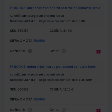
PRIRODA 5; udžbenik iz prirode za peti razred osnovne škole
Autor(i):
Bastić Begić Bakarić Kralj Golub
Nakladnik:
ALFA d.d.
Registarski broj ministarstva:
6138
SKU:
CIJENA:
556157
8,41 €
ŠIFRA OMOTA:
500160
Udžbenik
Omot
PRIRODA 5; radna bilježnica za peti razred osnovne škole
Autor(i):
Bastić Begić Bakarić Kralj Golub
Nakladnik:
ALFA d.d.
Registarski broj ministarstva:
6138-DOM
SKU:
CIJENA:
556163
12,00 €
ŠIFRA OMOTA:
500160
Udžbenik
Omot