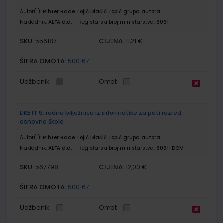
Autor(i):
Rihter Rade Tojić Dlačić Topić grupa autora
Nakladnik:
ALFA d.d.
Registarski broj ministarstva:
6061
SKU:
CIJENA:
556187
11,21 €
ŠIFRA OMOTA:
500167
Udžbenik
Omot
LIKE IT 5; radna bilježnica iz informatike za peti razred
osnovne škole
Autor(i):
Rihter Rade Tojić Dlačić Topić grupa autora
Nakladnik:
ALFA d.d.
Registarski broj ministarstva:
6061-DOM
SKU:
CIJENA:
567798
12,00 €
ŠIFRA OMOTA:
500167
Udžbenik
Omot