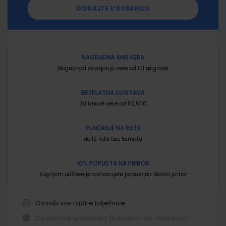
DODAJTE U KOŠARICU
NAGRADNA SMS IGRA
Mogućnost osvajanja neke od 101 nagrade
BESPLATNA DOSTAVA
Za iznose veće od 62,50€
PLAĆANJE NA RATE
do 12 rata bez kamata
10% POPUSTA NA PRIBOR
Kupnjom udžbenika ostvarujete popust na školski pribor
Označi sve radne bilježnice
Označi sve udžbenike (trenutno nije dostupno)