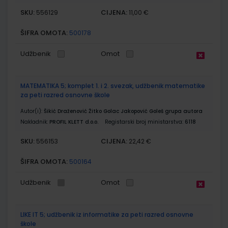
SKU:
CIJENA:
556129
11,00 €
ŠIFRA OMOTA:
500178
Udžbenik
Omot
MATEMATIKA 5; komplet 1. i 2. svezak, udžbenik matematike
za peti razred osnovne škole
Autor(i):
Šikić Draženović Žitko Golac Jakopović Goleš grupa autora
Nakladnik:
PROFIL KLETT d.o.o.
Registarski broj ministarstva:
6118
SKU:
CIJENA:
556153
22,42 €
ŠIFRA OMOTA:
500164
Udžbenik
Omot
LIKE IT 5; udžbenik iz informatike za peti razred osnovne
škole