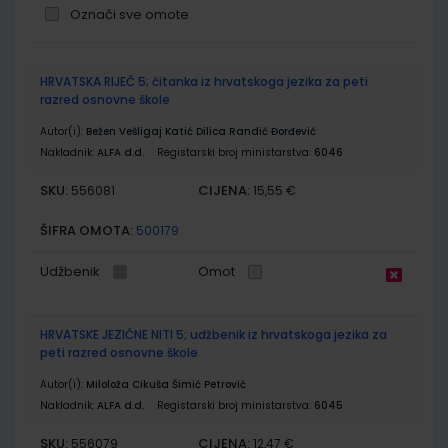
Označi sve omote
Grupirani
HRVATSKA RIJEČ 5; čitanka iz hrvatskoga jezika za peti
proizvodi
razred osnovne škole
Autor(i):
Bežen Vešligaj Katić Dilica Randić Đorđević
Nakladnik:
ALFA d.d.
Registarski broj ministarstva:
6046
SKU:
CIJENA:
556081
15,55 €
ŠIFRA OMOTA:
500179
Udžbenik
Omot
HRVATSKE JEZIČNE NITI 5; udžbenik iz hrvatskoga jezika za
peti razred osnovne škole
Autor(i):
Miloloža Cikuša Šimić Petrović
Nakladnik:
ALFA d.d.
Registarski broj ministarstva:
6045
SKU:
CIJENA:
556079
12,47 €