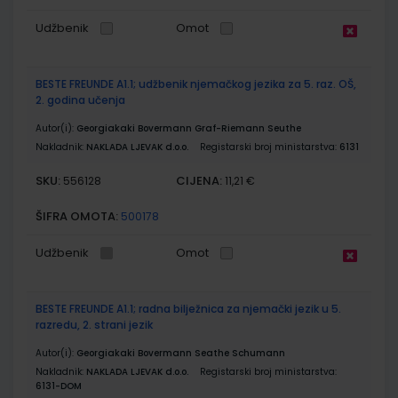
Udžbenik
Omot
BESTE FREUNDE A1.1; udžbenik njemačkog jezika za 5. raz. OŠ,
2. godina učenja
Autor(i):
Georgiakaki Bovermann Graf-Riemann Seuthe
Nakladnik:
NAKLADA LJEVAK d.o.o.
Registarski broj ministarstva:
6131
SKU:
CIJENA:
556128
11,21 €
ŠIFRA OMOTA:
500178
Udžbenik
Omot
BESTE FREUNDE A1.1; radna bilježnica za njemački jezik u 5.
razredu, 2. strani jezik
Autor(i):
Georgiakaki Bovermann Seathe Schumann
Nakladnik:
NAKLADA LJEVAK d.o.o.
Registarski broj ministarstva:
6131-DOM