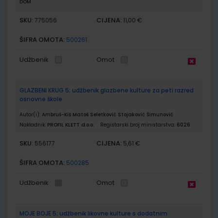
DOM
SKU:
CIJENA:
775056
11,00 €
ŠIFRA OMOTA:
500261
Udžbenik
Omot
GLAZBENI KRUG 5; udžbenik glazbene kulture za peti razred
osnovne škole
Autor(i):
Ambruš-Kiš Matoš Seletković Stojaković Šimunović
Nakladnik:
PROFIL KLETT d.o.o.
Registarski broj ministarstva:
6026
SKU:
CIJENA:
556177
5,61 €
ŠIFRA OMOTA:
500285
Udžbenik
Omot
MOJE BOJE 5; udžbenik likovne kulture s dodatnim