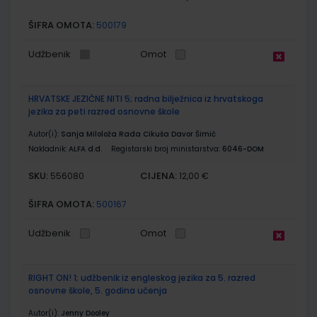
ŠIFRA OMOTA:
500179
Udžbenik
Omot
HRVATSKE JEZIČNE NITI 5; radna bilježnica iz hrvatskoga
jezika za peti razred osnovne škole
Autor(i):
Sanja Miloloža Rada Cikuša Davor Šimić
Nakladnik:
ALFA d.d.
Registarski broj ministarstva:
6046-DOM
SKU:
CIJENA:
556080
12,00 €
ŠIFRA OMOTA:
500167
Udžbenik
Omot
RIGHT ON! 1; udžbenik iz engleskog jezika za 5. razred
osnovne škole, 5. godina učenja
Autor(i):
Jenny Dooley