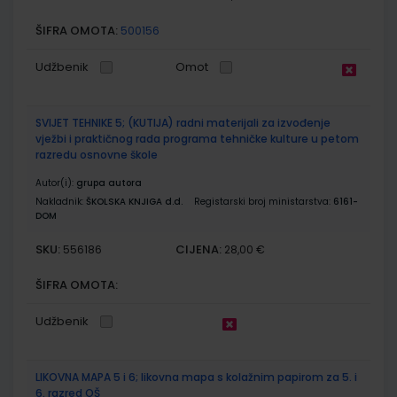
ŠIFRA OMOTA:
500156
Udžbenik
Omot
SVIJET TEHNIKE 5; (KUTIJA) radni materijali za izvođenje
vježbi i praktičnog rada programa tehničke kulture u petom
razredu osnovne škole
Autor(i):
grupa autora
Nakladnik:
ŠKOLSKA KNJIGA d.d.
Registarski broj ministarstva:
6161-
DOM
SKU:
CIJENA:
556186
28,00 €
ŠIFRA OMOTA:
Udžbenik
LIKOVNA MAPA 5 i 6; likovna mapa s kolažnim papirom za 5. i
6. razred OŠ