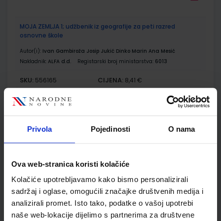
MOJA ZEMLJA 1; udžbenik iz geografije za peti razred
osnovne škole
Autor(i):
Ivan Gambiroža Josip Jukić Dinko Marin Ana Mesić
Nakladnik:
ALFA d.d.
Registarski broj ministarstva:
6013
SKU:
CIJENA:
556165
8,41 €
ŠIFRA OMOTA:
500167
Udžbenik
Omot
Privola
Pojedinosti
O nama
MOJA ZEMLJA 1; radna bilježnica iz geografije za peti razred
osnovne škole
Ova web-stranica koristi kolačiće
Autor(i):
Ivan Gambiroža Josip Jukić Dinko Marin Ana Mesić
Kolačiće upotrebljavamo kako bismo personalizirali
Nakladnik:
ALFA d.d.
Registarski broj ministarstva:
6013-DOM
sadržaj i oglase, omogućili značajke društvenih medija i
analizirali promet. Isto tako, podatke o vašoj upotrebi
SKU:
CIJENA:
556166
12,00 €
naše web-lokacije dijelimo s partnerima za društvene