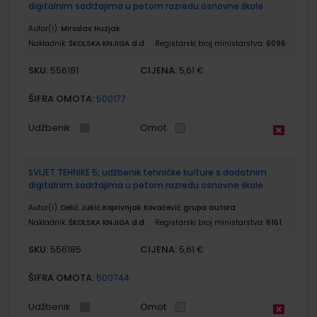
digitalnim sadržajima u petom razredu osnovne škole
Autor(i):
Miroslav Huzjak
Nakladnik:
ŠKOLSKA KNJIGA d.d.
Registarski broj ministarstva:
6096
SKU:
CIJENA:
556181
5,61 €
ŠIFRA OMOTA:
500177
Udžbenik
Omot
SVIJET TEHNIKE 5; udžbenik tehničke kulture s dodatnim
digitalnim sadržajima u petom razredu osnovne škole
Autor(i):
Delić Jukić Koprivnjak Kovačević grupa autora
Nakladnik:
ŠKOLSKA KNJIGA d.d.
Registarski broj ministarstva:
6161
SKU:
CIJENA:
556185
5,61 €
ŠIFRA OMOTA:
500744
Udžbenik
Omot