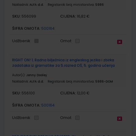
Nakladnik:
ALFA d.d.
Registarski broj ministarstva:
5986
SKU:
CIJENA:
556099
16,82 €
ŠIFRA OMOTA:
500164
Udžbenik
Omot
RIGHT ON! 1; Radna bilježnica iz engleskog jezika i zbirka
zadataka iz gramatike za 5.razred OŠ, 5. godina učenja
Autor(i):
Jenny Dooley
Nakladnik:
ALFA d.d.
Registarski broj ministarstva:
5986-DOM
SKU:
CIJENA:
556100
12,00 €
ŠIFRA OMOTA:
500164
Udžbenik
Omot