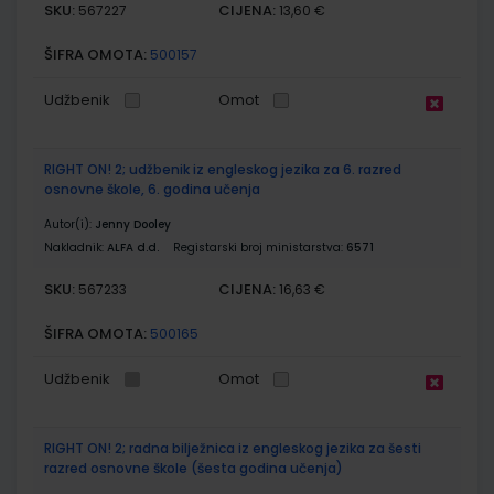
SKU:
CIJENA:
567227
13,60 €
ŠIFRA OMOTA:
500157
Udžbenik
Omot
RIGHT ON! 2; udžbenik iz engleskog jezika za 6. razred
osnovne škole, 6. godina učenja
Autor(i):
Jenny Dooley
Nakladnik:
ALFA d.d.
Registarski broj ministarstva:
6571
SKU:
CIJENA:
567233
16,63 €
ŠIFRA OMOTA:
500165
Udžbenik
Omot
RIGHT ON! 2; radna bilježnica iz engleskog jezika za šesti
razred osnovne škole (šesta godina učenja)