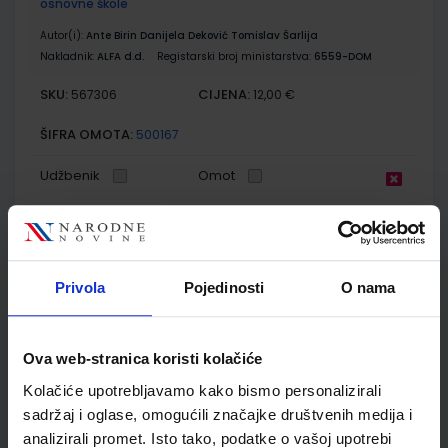
osnovne škole
Autor(i):
Ante Birin Danijela Deković Tomislav Šarlija
Nakladnik:
ALFA d.d.
Registarski broj ministarstva:
6559-DOM
SKU:
CIJENA:
567306
12,00 €
ŠIFRA OMOTA:
500167
Udžbenik
Omot
GLAZBENI KRUG 6; udžbenik glazbene kulture za 6. razred
osnovne škole
Privola
Pojedinosti
O nama
Autor(i):
Ambruš-Kiš Matoš Seletković Stojaković Šimunović
Nakladnik:
PROFIL KLETT d.o.o.
Registarski broj ministarstva:
6845
SKU:
CIJENA:
567313
5,54 €
Ova web-stranica koristi kolačiće
ŠIFRA OMOTA:
500285
Kolačiće upotrebljavamo kako bismo personalizirali
sadržaj i oglase, omogućili značajke društvenih medija i
Udžbenik
Omot
analizirali promet. Isto tako, podatke o vašoj upotrebi