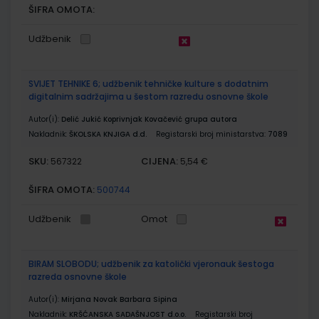
ŠIFRA OMOTA:
Udžbenik
SVIJET TEHNIKE 6; udžbenik tehničke kulture s dodatnim
digitalnim sadržajima u šestom razredu osnovne škole
Autor(i):
Delić Jukić Koprivnjak Kovačević grupa autora
Nakladnik:
ŠKOLSKA KNJIGA d.d.
Registarski broj ministarstva:
7089
SKU:
CIJENA:
567322
5,54 €
ŠIFRA OMOTA:
500744
Udžbenik
Omot
BIRAM SLOBODU; udžbenik za katolički vjeronauk šestoga
razreda osnovne škole
Autor(i):
Mirjana Novak Barbara Sipina
Nakladnik:
KRŠĆANSKA SADAŠNJOST d.o.o.
Registarski broj