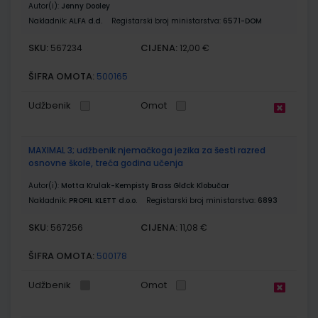
Autor(i):
Jenny Dooley
Nakladnik:
ALFA d.d.
Registarski broj ministarstva:
6571-DOM
SKU:
CIJENA:
567234
12,00 €
ŠIFRA OMOTA:
500165
Udžbenik
Omot
MAXIMAL 3; udžbenik njemačkoga jezika za šesti razred
osnovne škole, treća godina učenja
Autor(i):
Motta Krulak-Kempisty Brass Glđck Klobučar
Nakladnik:
PROFIL KLETT d.o.o.
Registarski broj ministarstva:
6893
SKU:
CIJENA:
567256
11,08 €
ŠIFRA OMOTA:
500178
Udžbenik
Omot