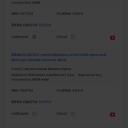
ministarstva:
6698
SKU:
CIJENA:
567324
11,08 €
ŠIFRA OMOTA:
500156
Udžbenik
Omot
BIRAM SLOBODU; radna bilježnica za katolički vjeronauk
šestoga razreda osnovne škole
Autor(i):
Mirjana Novak Barbara Sipina
Nakladnik:
KRŠĆANSKA SADAŠNJOST d.o.o.
Registarski broj
ministarstva:
6698-DOM
SKU:
CIJENA:
569733
9,64 €
ŠIFRA OMOTA:
500156
Udžbenik
Omot