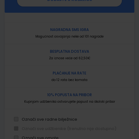
NAGRADNA SMS IGRA
Mogućnost osvajanja neke od 101 nagrade
BESPLATNA DOSTAVA
Za iznose veće od 62,50€
PLAĆANJE NA RATE
do 12 rata bez kamata
10% POPUSTA NA PRIBOR
Kupnjom udžbenika ostvarujete popust na školski pribor
Označi sve radne bilježnice
Označi sve udžbenike (trenutno nije dostupno)
Označi sve omote