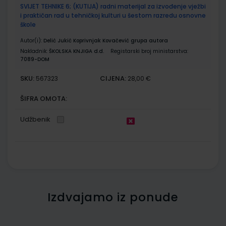
SVIJET TEHNIKE 6; (KUTIJA) radni materijal za izvođenje vježbi
i praktičan rad u tehničkoj kulturi u šestom razredu osnovne
škole
Autor(i):
Delić Jukić Koprivnjak Kovačević grupa autora
Nakladnik:
ŠKOLSKA KNJIGA d.d.
Registarski broj ministarstva:
7089-DOM
SKU:
CIJENA:
567323
28,00 €
ŠIFRA OMOTA:
Udžbenik
Izdvajamo iz ponude