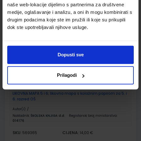
naše web-lokacije dijelimo s partnerima za društvene
medije, oglašavanje i analizu, a oni ih mogu kombinirati s
MOJE BOJE 6; udžbenik likovne kulture s dodatnim
digitalnim sadržajima u šestom razredu osnovne škole
drugim podacima koje ste im pružili ili koje su prikupili
dok ste upotrebljavali njihove usluge.
Autor(i):
Miroslav Huzjak Kristina Horvat-Blažinović
Nakladnik:
ŠKOLSKA KNJIGA d.d.
Registarski broj ministarstva:
7063
SKU:
CIJENA:
567317
5,54 €
Dopusti sve
ŠIFRA OMOTA:
500177
Udžbenik
Omot
Prilagodi
LIKOVNA MAPA 5 i 6; likovna mapa s kolažnim papirom za 5. i
6. razred OŠ
Autor(i):
/
Nakladnik:
ŠKOLSKA KNJIGA d.d.
Registarski broj ministarstva:
014176
SKU:
CIJENA:
569365
14,00 €