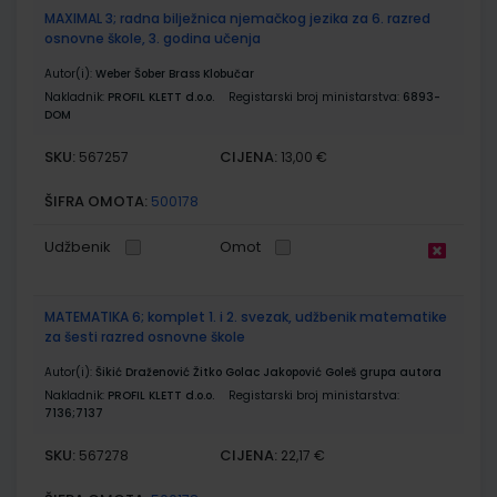
MAXIMAL 3; radna bilježnica njemačkog jezika za 6. razred
osnovne škole, 3. godina učenja
Autor(i):
Weber Šober Brass Klobučar
Nakladnik:
PROFIL KLETT d.o.o.
Registarski broj ministarstva:
6893-
DOM
SKU:
CIJENA:
567257
13,00 €
ŠIFRA OMOTA:
500178
Udžbenik
Omot
MATEMATIKA 6; komplet 1. i 2. svezak, udžbenik matematike
za šesti razred osnovne škole
Autor(i):
Šikić Draženović Žitko Golac Jakopović Goleš grupa autora
Nakladnik:
PROFIL KLETT d.o.o.
Registarski broj ministarstva:
7136;7137
SKU:
CIJENA:
567278
22,17 €