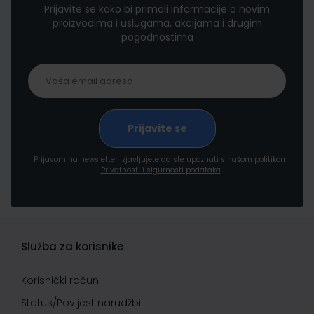
Prijavite se kako bi primali informacije o novim
proizvodima i uslugama, akcijama i drugim
pogodnostima
Prijavom na newsletter izjavljujete da ste upoznati s našom politikom
Privatnosti i sigurnosti podataka
Služba za korisnike
Korisnički račun
Status/Povijest narudžbi