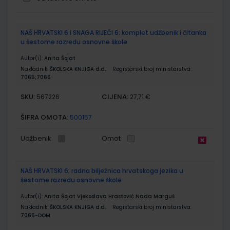
Grupirani
NAŠ HRVATSKI 6 i SNAGA RIJEČI 6; komplet udžbenik i čitanka
proizvodi
u šestome razredu osnovne škole
Autor(i):
Anita Šojat
Nakladnik:
ŠKOLSKA KNJIGA d.d.
Registarski broj ministarstva:
7065;7066
SKU:
CIJENA:
567226
27,71 €
ŠIFRA OMOTA:
500157
Udžbenik
Omot
NAŠ HRVATSKI 6; radna bilježnica hrvatskoga jezika u
šestome razredu osnovne škole
Autor(i):
Anita Šojat Vjekoslava Hrastović Nada Marguš
Nakladnik:
ŠKOLSKA KNJIGA d.d.
Registarski broj ministarstva:
7066-DOM