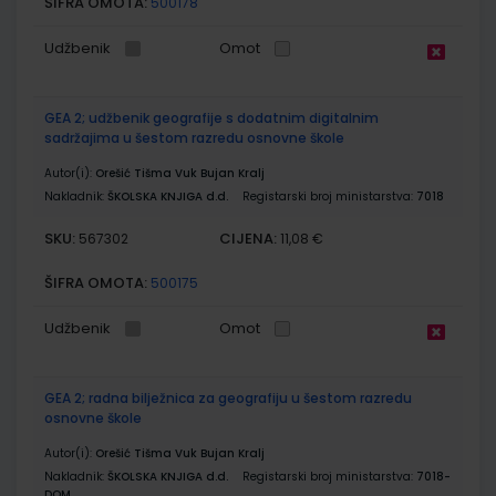
ŠIFRA OMOTA:
500178
Udžbenik
Omot
GEA 2; udžbenik geografije s dodatnim digitalnim
sadržajima u šestom razredu osnovne škole
Autor(i):
Orešić Tišma Vuk Bujan Kralj
Nakladnik:
ŠKOLSKA KNJIGA d.d.
Registarski broj ministarstva:
7018
SKU:
CIJENA:
567302
11,08 €
ŠIFRA OMOTA:
500175
Udžbenik
Omot
GEA 2; radna bilježnica za geografiju u šestom razredu
osnovne škole
Autor(i):
Orešić Tišma Vuk Bujan Kralj
Nakladnik:
ŠKOLSKA KNJIGA d.d.
Registarski broj ministarstva:
7018-
DOM