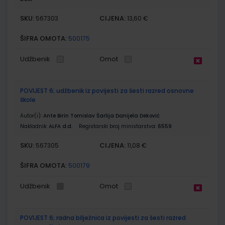
SKU:
CIJENA:
567303
13,60 €
ŠIFRA OMOTA:
500175
Udžbenik
Omot
POVIJEST 6; udžbenik iz povijesti za šesti razred osnovne
škole
Autor(i):
Ante Birin Tomislav Šarlija Danijela Deković
Nakladnik:
ALFA d.d.
Registarski broj ministarstva:
6559
SKU:
CIJENA:
567305
11,08 €
ŠIFRA OMOTA:
500179
Udžbenik
Omot
POVIJEST 6; radna bilježnica iz povijesti za šesti razred