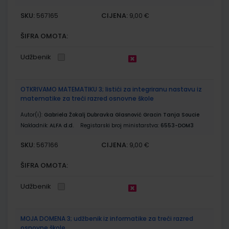
SKU:
CIJENA:
567165
9,00 €
ŠIFRA OMOTA:
Udžbenik
OTKRIVAMO MATEMATIKU 3; listići za integriranu nastavu iz
matematike za treći razred osnovne škole
Autor(i):
Gabriela Žokalj Dubravka Glasnović Gracin Tanja Soucie
Nakladnik:
ALFA d.d.
Registarski broj ministarstva:
6553-DOM3
SKU:
CIJENA:
567166
9,00 €
ŠIFRA OMOTA:
Udžbenik
MOJA DOMENA 3; udžbenik iz informatike za treći razred
osnovne škole