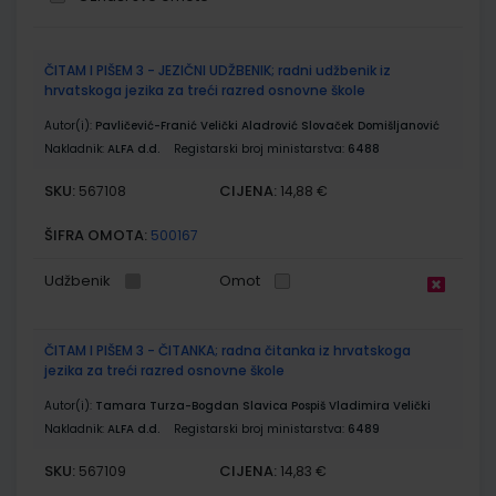
Grupirani
ČITAM I PIŠEM 3 - JEZIČNI UDŽBENIK; radni udžbenik iz
proizvodi
hrvatskoga jezika za treći razred osnovne škole
Autor(i):
Pavličević-Franić Velički Aladrović Slovaček Domišljanović
Nakladnik:
ALFA d.d.
Registarski broj ministarstva:
6488
SKU:
CIJENA:
567108
14,88 €
ŠIFRA OMOTA:
500167
Udžbenik
Omot
ČITAM I PIŠEM 3 - ČITANKA; radna čitanka iz hrvatskoga
jezika za treći razred osnovne škole
Autor(i):
Tamara Turza-Bogdan Slavica Pospiš Vladimira Velički
Nakladnik:
ALFA d.d.
Registarski broj ministarstva:
6489
SKU:
CIJENA:
567109
14,83 €