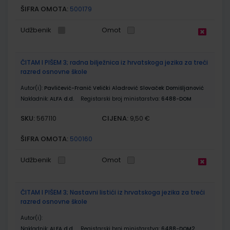
ŠIFRA OMOTA:
500179
Udžbenik
Omot
ČITAM I PIŠEM 3; radna bilježnica iz hrvatskoga jezika za treći
razred osnovne škole
Autor(i):
Pavličević-Franić Velički Aladrović Slovaček Domišljanović
Nakladnik:
ALFA d.d.
Registarski broj ministarstva:
6488-DOM
SKU:
CIJENA:
567110
9,50 €
ŠIFRA OMOTA:
500160
Udžbenik
Omot
ČITAM I PIŠEM 3; Nastavni listići iz hrvatskoga jezika za treći
razred osnovne škole
Autor(i):
Nakladnik:
ALFA d.d.
Registarski broj ministarstva:
6488-DOM2