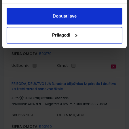
PRIRODA, DRUŠTVO I JA 3; radni udžbenik iz prirode i društva
za treći razred osnovne škole
Dopusti sve
Autor(i):
Mila Bulić Gordana Kralj Lidija Križanić Marija Lesandrić
Nakladnik:
ALFA d.d.
Registarski broj ministarstva:
6567
Prilagodi
SKU:
CIJENA:
567188
11,88 €
ŠIFRA OMOTA:
500179
Udžbenik
Omot
PRIRODA, DRUŠTVO I JA 3; radna bilježnica iz prirode i društva
za treći razred osnovne škole
Autor(i):
Bulić Kralj Križanić Lesandrić
Nakladnik:
ALFA d.d.
Registarski broj ministarstva:
6567-DOM
SKU:
CIJENA:
567189
9,50 €
ŠIFRA OMOTA:
500160