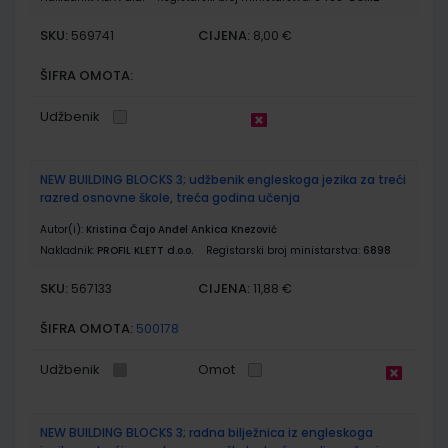
SKU:
CIJENA:
569741
8,00 €
ŠIFRA OMOTA:
Udžbenik
NEW BUILDING BLOCKS 3; udžbenik engleskoga jezika za treći
razred osnovne škole, treća godina učenja
Autor(i):
Kristina Čajo Anđel Ankica Knezović
Nakladnik:
PROFIL KLETT d.o.o.
Registarski broj ministarstva:
6898
SKU:
CIJENA:
567133
11,88 €
ŠIFRA OMOTA:
500178
Udžbenik
Omot
NEW BUILDING BLOCKS 3; radna bilježnica iz engleskoga