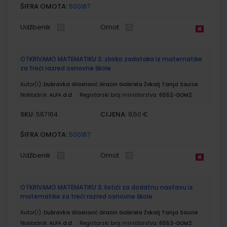
ŠIFRA OMOTA:
500167
Udžbenik
Omot
OTKRIVAMO MATEMATIKU 3; zbirka zadataka iz matematike
za treći razred osnovne škole
Autor(i):
Dubravka Glasnović Gracin Gabriela Žokalj Tanja Souice
Nakladnik:
ALFA d.d.
Registarski broj ministarstva:
6552-DOM2
SKU:
CIJENA:
567164
9,50 €
ŠIFRA OMOTA:
500167
Udžbenik
Omot
OTKRIVAMO MATEMATIKU 3; listići za dodatnu nastavu iz
matematike za treći razred osnovne škole
Autor(i):
Dubravka Glasnović Gracin Gabriela Žokalj Tanja Soucie
Nakladnik:
ALFA d.d.
Registarski broj ministarstva:
6553-DOM2