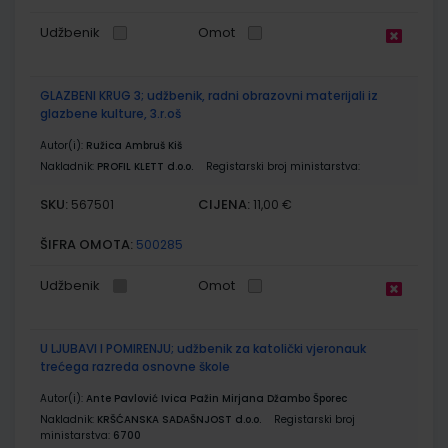
Udžbenik
Omot
GLAZBENI KRUG 3; udžbenik, radni obrazovni materijali iz
glazbene kulture, 3.r.oš
Autor(i):
Ružica Ambruš Kiš
Nakladnik:
PROFIL KLETT d.o.o.
Registarski broj ministarstva:
SKU:
CIJENA:
567501
11,00 €
ŠIFRA OMOTA:
500285
Udžbenik
Omot
U LJUBAVI I POMIRENJU; udžbenik za katolički vjeronauk
trećega razreda osnovne škole
Autor(i):
Ante Pavlović Ivica Pažin Mirjana Džambo Šporec
Nakladnik:
KRŠĆANSKA SADAŠNJOST d.o.o.
Registarski broj
ministarstva:
6700