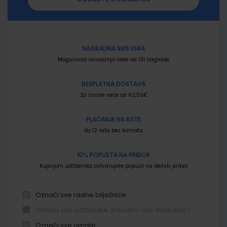
NAGRADNA SMS IGRA
Mogućnost osvajanja neke od 101 nagrade
BESPLATNA DOSTAVA
Za iznose veće od 62,50€
PLAĆANJE NA RATE
do 12 rata bez kamata
10% POPUSTA NA PRIBOR
Kupnjom udžbenika ostvarujete popust na školski pribor
Označi sve radne bilježnice
Označi sve udžbenike (trenutno nije dostupno)
Označi sve omote