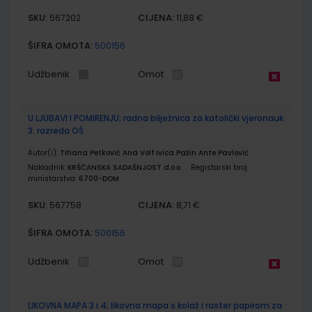
SKU:
CIJENA:
567202
11,88 €
ŠIFRA OMOTA:
500156
Udžbenik
Omot
U LJUBAVI I POMIRENJU; radna bilježnica za katolički vjeronauk
3. razreda OŠ
Autor(i):
Tihana Petković Ana Volf Ivica Pažin Ante Pavlović
Nakladnik:
KRŠĆANSKA SADAŠNJOST d.o.o.
Registarski broj
ministarstva:
6700-DOM
SKU:
CIJENA:
567758
8,71 €
ŠIFRA OMOTA:
500156
Udžbenik
Omot
LIKOVNA MAPA 3 i 4; likovna mapa s kolaž i raster papirom za