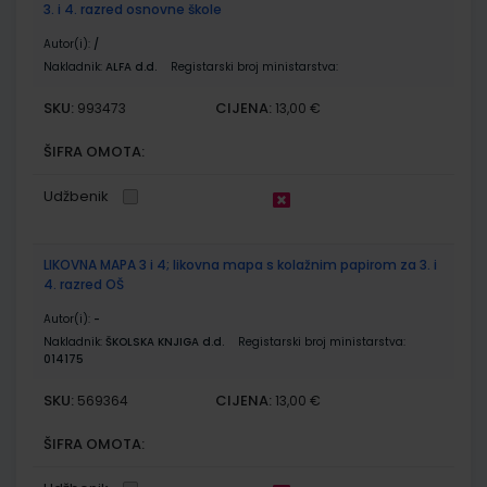
3. i 4. razred osnovne škole
Autor(i):
/
Nakladnik:
ALFA d.d.
Registarski broj ministarstva:
SKU:
CIJENA:
993473
13,00 €
ŠIFRA OMOTA:
Udžbenik
LIKOVNA MAPA 3 i 4; likovna mapa s kolažnim papirom za 3. i
4. razred OŠ
Autor(i):
-
Nakladnik:
ŠKOLSKA KNJIGA d.d.
Registarski broj ministarstva:
014175
SKU:
CIJENA:
569364
13,00 €
ŠIFRA OMOTA: