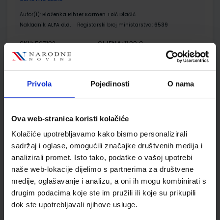
Autor(i):
Blaženka Rihter Karmen Toić Dlačić
Nakladnik:
ALFA d.d.
Registarski broj ministarstva:
6539
SKU:
CIJENA:
567182
11,88 €
ŠIFRA OMOTA:
500167
Udžbenik
Omot
Privola
Pojedinosti
O nama
MOJA DOMENA 3; radna bilježnica iz informatike za treći
Ova web-stranica koristi kolačiće
razred osnovne škole
Kolačiće upotrebljavamo kako bismo personalizirali
Autor(i):
Blaženka Rihter Karmen Toić Dlačić
sadržaj i oglase, omogućili značajke društvenih medija i
Nakladnik:
ALFA d.d.
Registarski broj ministarstva:
6539-DOM
analizirali promet. Isto tako, podatke o vašoj upotrebi
SKU:
CIJENA:
567183
9,50 €
naše web-lokacije dijelimo s partnerima za društvene
medije, oglašavanje i analizu, a oni ih mogu kombinirati s
ŠIFRA OMOTA:
500160
drugim podacima koje ste im pružili ili koje su prikupili
dok ste upotrebljavali njihove usluge.
Udžbenik
Omot