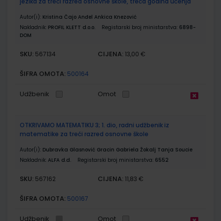
jezika za treći razred osnovne škole, treća godina učenja
Autor(i):
Kristina Čajo Anđel Ankica Knezović
Nakladnik:
PROFIL KLETT d.o.o.
Registarski broj ministarstva:
6898-
DOM
SKU:
CIJENA:
567134
13,00 €
ŠIFRA OMOTA:
500164
Udžbenik
Omot
OTKRIVAMO MATEMATIKU 3; 1. dio, radni udžbenik iz
matematike za treći razred osnovne škole
Autor(i):
Dubravka Glasnović Gracin Gabriela Žokalj Tanja Soucie
Nakladnik:
ALFA d.d.
Registarski broj ministarstva:
6552
SKU:
CIJENA:
567162
11,83 €
ŠIFRA OMOTA:
500167
Udžbenik
Omot