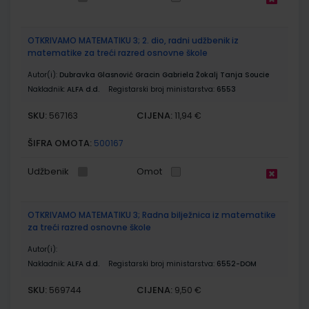
OTKRIVAMO MATEMATIKU 3; 2. dio, radni udžbenik iz
matematike za treći razred osnovne škole
Autor(i):
Dubravka Glasnović Gracin Gabriela Žokalj Tanja Soucie
Nakladnik:
ALFA d.d.
Registarski broj ministarstva:
6553
SKU:
CIJENA:
567163
11,94 €
ŠIFRA OMOTA:
500167
Udžbenik
Omot
OTKRIVAMO MATEMATIKU 3; Radna bilježnica iz matematike
za treći razred osnovne škole
Autor(i):
Nakladnik:
ALFA d.d.
Registarski broj ministarstva:
6552-DOM
SKU:
CIJENA:
569744
9,50 €