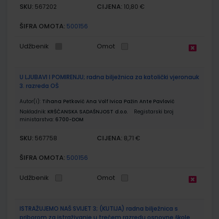
SKU:
CIJENA:
567202
10,80 €
ŠIFRA OMOTA:
500156
Udžbenik
Omot
U LJUBAVI I POMIRENJU; radna bilježnica za katolički vjeronauk
3. razreda OŠ
Autor(i):
Tihana Petković Ana Volf Ivica Pažin Ante Pavlović
Nakladnik:
KRŠĆANSKA SADAŠNJOST d.o.o.
Registarski broj
ministarstva:
6700-DOM
SKU:
CIJENA:
567758
8,71 €
ŠIFRA OMOTA:
500156
Udžbenik
Omot
ISTRAŽUJEMO NAŠ SVIJET 3; (KUTIJA) radna bilježnica s
priborom za istraživanje u trećem razredu osnovne škole