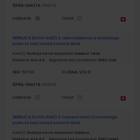
ŠIFRA OMOTA:
500179
Udžbenik
Omot
ŠKRINJICA SLOVA I RIJEČI 3; radna bilježnica iz hrvatskoga
jezika za treći razred osnovne škole
Autor(i):
Škribulja Horvat Marjanović Gabelica Težak
Nakladnik:
ALFA d.d.
Registarski broj ministarstva:
6582-DOM
SKU:
CIJENA:
567113
9,50 €
ŠIFRA OMOTA:
500179
Udžbenik
Omot
ŠKRINJICA SLOVA I RIJEČI 3; nastavni listići iz hrvatskoga
jezika za treći razred osnovne škole
Autor(i):
Škribulja Horvat Marjanović Gabelica
Nakladnik:
ALFA d.d.
Registarski broj ministarstva:
6582-DOM2