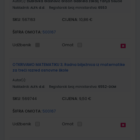
Autor(i):
Dubravka Glasnović Gracin Gabriela Žokalj Tanja Soucie
Nakladnik:
ALFA d.d.
Registarski broj ministarstva:
6553
SKU:
CIJENA:
567163
10,86 €
ŠIFRA OMOTA:
500167
Udžbenik
Omot
OTKRIVAMO MATEMATIKU 3; Radna bilježnica iz matematike
za treći razred osnovne škole
Autor(i):
Nakladnik:
ALFA d.d.
Registarski broj ministarstva:
6552-DOM
SKU:
CIJENA:
569744
9,50 €
ŠIFRA OMOTA:
500167
Udžbenik
Omot