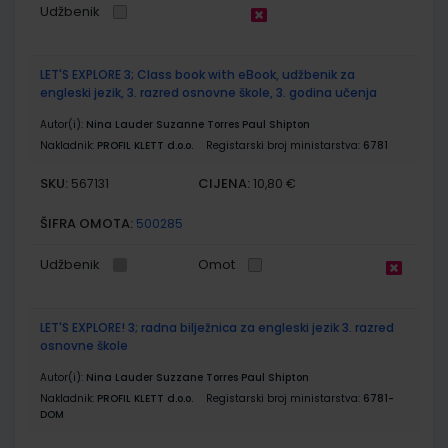
Udžbenik
LET'S EXPLORE 3; Class book with eBook, udžbenik za
engleski jezik, 3. razred osnovne škole, 3. godina učenja
Autor(i):
Nina Lauder Suzanne Torres Paul Shipton
Nakladnik:
PROFIL KLETT d.o.o.
Registarski broj ministarstva:
6781
SKU:
CIJENA:
567131
10,80 €
ŠIFRA OMOTA:
500285
Udžbenik
Omot
LET'S EXPLORE! 3; radna bilježnica za engleski jezik 3. razred
osnovne škole
Autor(i):
Nina Lauder Suzzane Torres Paul Shipton
Nakladnik:
PROFIL KLETT d.o.o.
Registarski broj ministarstva:
6781-
DOM