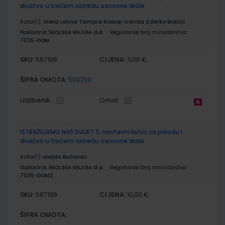
društvo u trećem razredu osnovne škole
Autor(i):
Alena Letina Tamara Kisovar Ivanda Zdenko Braičić
Nakladnik:
ŠKOLSKA KNJIGA d.d.
Registarski broj ministarstva:
7035-DOM
SKU:
CIJENA:
567198
11,00 €
ŠIFRA OMOTA:
500239
Udžbenik
Omot
ISTRAŽUJEMO NAŠ SVIJET 3; nastavni listići za prirodu i
društvo u trećem razredu osnovne škole
Autor(i):
Majda Bučanac
Nakladnik:
ŠKOLSKA KNJIGA d.d.
Registarski broj ministarstva:
7035-DOM3
SKU:
CIJENA:
567199
10,00 €
ŠIFRA OMOTA: