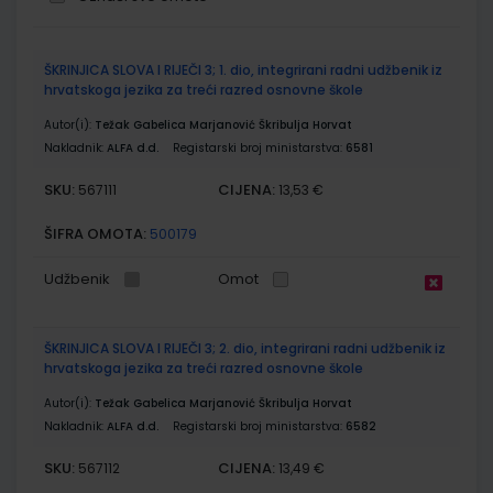
Grupirani
ŠKRINJICA SLOVA I RIJEČI 3; 1. dio, integrirani radni udžbenik iz
proizvodi
hrvatskoga jezika za treći razred osnovne škole
Autor(i):
Težak Gabelica Marjanović Škribulja Horvat
Nakladnik:
ALFA d.d.
Registarski broj ministarstva:
6581
SKU:
CIJENA:
567111
13,53 €
ŠIFRA OMOTA:
500179
Udžbenik
Omot
ŠKRINJICA SLOVA I RIJEČI 3; 2. dio, integrirani radni udžbenik iz
hrvatskoga jezika za treći razred osnovne škole
Autor(i):
Težak Gabelica Marjanović Škribulja Horvat
Nakladnik:
ALFA d.d.
Registarski broj ministarstva:
6582
SKU:
CIJENA:
567112
13,49 €