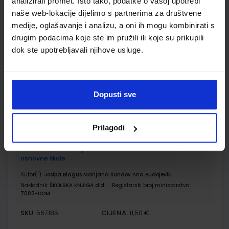
analizirali promet. Isto tako, podatke o vašoj upotrebi
naše web-lokacije dijelimo s partnerima za društvene
E-SVIJET 3; radni udžbenik informatike s dodatnim
medije, oglašavanje i analizu, a oni ih mogu kombinirati s
digitalnim sadržajima u trećem razredu osnovne škole
drugim podacima koje ste im pružili ili koje su prikupili
Autor(i):
Blagus Ljubić Klemše Flisar Odorčić Ružić Mihočka
dok ste upotrebljavali njihove usluge.
Nakladnik:
ŠKOLSKA KNJIGA d.d.
Registarski broj ministarstva:
7003
SKU:
CIJENA:
567184
10,80 €
Dopusti sve
ŠIFRA OMOTA:
500239
Udžbenik
Omot
Prilagodi
E-SVIJET 3; radna bilježnica informatike u trećem razredu
osnovne škole
Autor(i):
Josipa Blagus Marijana Šundov Ana Budojević
Nakladnik:
ŠKOLSKA KNJIGA d.d.
Registarski broj ministarstva:
7003-DOM
SKU:
CIJENA:
567185
11,50 €