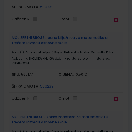
ŠIFRA OMOTA:
500239
Udžbenik
Omot
MOJ SRETNI BROJ 3; radna bilježnica za matematiku u
trećem razredu osnovne škole
Autor(i):
Sanja Jakovljević Rogić Dubravka Miklec Graciella Prtajin
Nakladnik:
ŠKOLSKA KNJIGA d.d.
Registarski broj ministarstva:
7060-DOM
SKU:
CIJENA:
567177
10,50 €
ŠIFRA OMOTA:
500239
Udžbenik
Omot
MOJ SRETNI BROJ 3; zbirka zadataka za matematiku u
trećem razredu osnovne škole
Autor(i):
Sanja Jakovljević Rogić Dubravka Miklec Graciella Prtajin