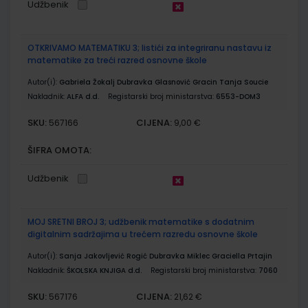
Udžbenik
OTKRIVAMO MATEMATIKU 3; listići za integriranu nastavu iz
matematike za treći razred osnovne škole
Autor(i):
Gabriela Žokalj Dubravka Glasnović Gracin Tanja Soucie
Nakladnik:
ALFA d.d.
Registarski broj ministarstva:
6553-DOM3
SKU:
CIJENA:
567166
9,00 €
ŠIFRA OMOTA:
Udžbenik
MOJ SRETNI BROJ 3; udžbenik matematike s dodatnim
digitalnim sadržajima u trećem razredu osnovne škole
Autor(i):
Sanja Jakovljević Rogić Dubravka Miklec Graciella Prtajin
Nakladnik:
ŠKOLSKA KNJIGA d.d.
Registarski broj ministarstva:
7060
SKU:
CIJENA:
567176
21,62 €