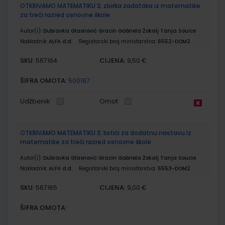
OTKRIVAMO MATEMATIKU 3; zbirka zadataka iz matematike
za treći razred osnovne škole
Autor(i):
Dubravka Glasnović Gracin Gabriela Žokalj Tanja Souice
Nakladnik:
ALFA d.d.
Registarski broj ministarstva:
6552-DOM2
SKU:
CIJENA:
567164
9,50 €
ŠIFRA OMOTA:
500167
Udžbenik
Omot
OTKRIVAMO MATEMATIKU 3; listići za dodatnu nastavu iz
matematike za treći razred osnovne škole
Autor(i):
Dubravka Glasnović Gracin Gabriela Žokalj Tanja Soucie
Nakladnik:
ALFA d.d.
Registarski broj ministarstva:
6553-DOM2
SKU:
CIJENA:
567165
9,00 €
ŠIFRA OMOTA: