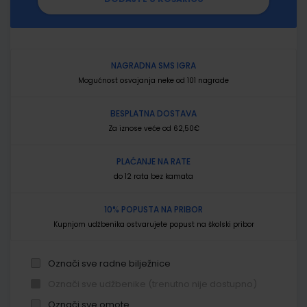
NAGRADNA SMS IGRA
Mogućnost osvajanja neke od 101 nagrade
BESPLATNA DOSTAVA
Za iznose veće od 62,50€
PLAĆANJE NA RATE
do 12 rata bez kamata
10% POPUSTA NA PRIBOR
Kupnjom udžbenika ostvarujete popust na školski pribor
Označi sve radne bilježnice
Označi sve udžbenike (trenutno nije dostupno)
Označi sve omote