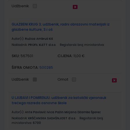
Udžbenik
GLAZBENI KRUG 3; udžbenik, radni obrazovni materijali iz
glazbene kulture, 3.r.oš
Autor(i):
Ružica Ambruš Kiš
Nakladnik:
PROFIL KLETT d.o.o.
Registarski broj ministarstva:
SKU:
CIJENA:
567501
11,00 €
ŠIFRA OMOTA:
500285
Udžbenik
Omot
U LJUBAVI I POMIRENJU; udžbenik za katolički vjeronauk
trećega razreda osnovne škole
Autor(i):
Ante Pavlović Ivica Pažin Mirjana Džambo Šporec
Nakladnik:
KRŠĆANSKA SADAŠNJOST d.o.o.
Registarski broj
ministarstva:
6700