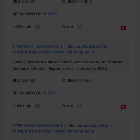
SKU:
CIJENA:
567132
14,00 €
ŠIFRA OMOTA:
500285
Udžbenik
Omot
OTKRIVAMO MATEMATIKU 3; 1. dio, radni udžbenik iz
matematike za treći razred osnovne škole
Autor(i):
Dubravka Glasnović Gracin Gabriela Žokalj Tanja Soucie
Nakladnik:
ALFA d.d.
Registarski broj ministarstva:
6552
SKU:
CIJENA:
567162
10,76 €
ŠIFRA OMOTA:
500167
Udžbenik
Omot
OTKRIVAMO MATEMATIKU 3; 2. dio, radni udžbenik iz
matematike za treći razred osnovne škole