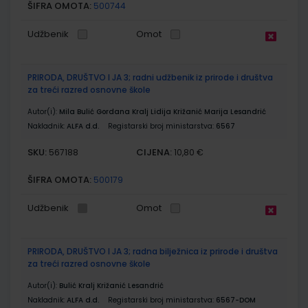
ŠIFRA OMOTA:
500744
Udžbenik
Omot
PRIRODA, DRUŠTVO I JA 3; radni udžbenik iz prirode i društva
za treći razred osnovne škole
Autor(i):
Mila Bulić Gordana Kralj Lidija Križanić Marija Lesandrić
Nakladnik:
ALFA d.d.
Registarski broj ministarstva:
6567
SKU:
CIJENA:
567188
10,80 €
ŠIFRA OMOTA:
500179
Udžbenik
Omot
PRIRODA, DRUŠTVO I JA 3; radna bilježnica iz prirode i društva
za treći razred osnovne škole
Autor(i):
Bulić Kralj Križanić Lesandrić
Nakladnik:
ALFA d.d.
Registarski broj ministarstva:
6567-DOM