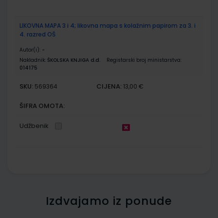
LIKOVNA MAPA 3 i 4; likovna mapa s kolažnim papirom za 3. i
4. razred OŠ
Autor(i):
-
Nakladnik:
ŠKOLSKA KNJIGA d.d.
Registarski broj ministarstva:
014175
SKU:
CIJENA:
569364
13,00 €
ŠIFRA OMOTA:
Udžbenik
Izdvajamo iz ponude