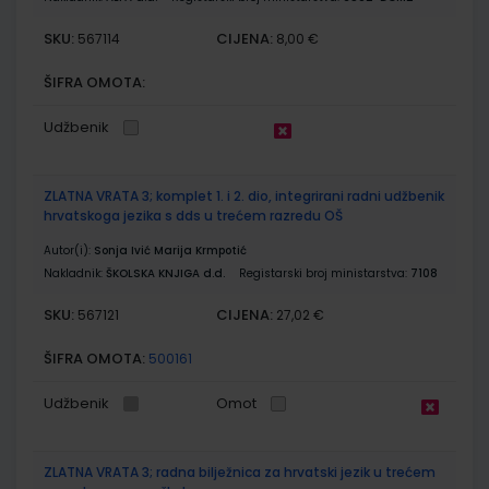
SKU:
CIJENA:
567114
8,00 €
ŠIFRA OMOTA:
Udžbenik
ZLATNA VRATA 3; komplet 1. i 2. dio, integrirani radni udžbenik
hrvatskoga jezika s dds u trećem razredu OŠ
Autor(i):
Sonja Ivić Marija Krmpotić
Nakladnik:
ŠKOLSKA KNJIGA d.d.
Registarski broj ministarstva:
7108
SKU:
CIJENA:
567121
27,02 €
ŠIFRA OMOTA:
500161
Udžbenik
Omot
ZLATNA VRATA 3; radna bilježnica za hrvatski jezik u trećem