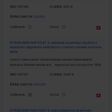
SKU:
CIJENA:
567189
9,50 €
ŠIFRA OMOTA:
500160
Udžbenik
Omot
ISTRAŽUJEMO NAŠ SVIJET 3; udžbenik za prirodu i društvo s
dodatnim digitalnim sadržajima u trećem razredu osnovne
škole
Autor(i):
Alena Letina Tamara Kisovar Ivanda Zdenko Braičić
Nakladnik:
ŠKOLSKA KNJIGA d.d.
Registarski broj ministarstva:
7035
SKU:
CIJENA:
567197
10,80 €
ŠIFRA OMOTA:
500239
Udžbenik
Omot
ISTRAŽUJEMO NAŠ SVIJET 3; radna bilježnica za prirodu i