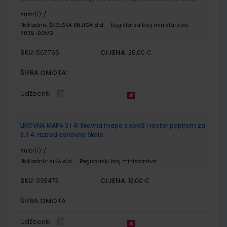
Autor(i):
/
Nakladnik:
ŠKOLSKA KNJIGA d.d.
Registarski broj ministarstva:
7035-DOM2
SKU:
CIJENA:
567765
26,00 €
ŠIFRA OMOTA:
Udžbenik
LIKOVNA MAPA 3 i 4; likovna mapa s kolaž i raster papirom za
3. i 4. razred osnovne škole
Autor(i):
/
Nakladnik:
ALFA d.d.
Registarski broj ministarstva:
SKU:
CIJENA:
993473
13,00 €
ŠIFRA OMOTA:
Udžbenik