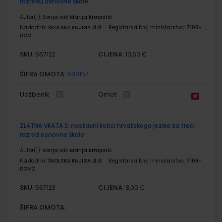
razredu osnovne škole
Autor(i):
Sonja Ivić Marija Krmpotić
Nakladnik:
ŠKOLSKA KNJIGA d.d.
Registarski broj ministarstva:
7108-
DOM
SKU:
CIJENA:
567122
10,50 €
ŠIFRA OMOTA:
500157
Udžbenik
Omot
ZLATNA VRATA 3; nastavni listići hrvatskoga jezika za treći
razred osnovne škole
Autor(i):
Sonja Ivić Marija Krmpotić
Nakladnik:
ŠKOLSKA KNJIGA d.d.
Registarski broj ministarstva:
7108-
DOM2
SKU:
CIJENA:
567123
8,00 €
ŠIFRA OMOTA: