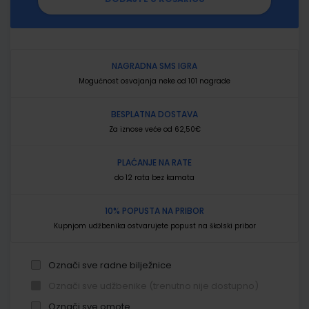
NAGRADNA SMS IGRA
Mogućnost osvajanja neke od 101 nagrade
BESPLATNA DOSTAVA
Za iznose veće od 62,50€
PLAĆANJE NA RATE
do 12 rata bez kamata
10% POPUSTA NA PRIBOR
Kupnjom udžbenika ostvarujete popust na školski pribor
Označi sve radne bilježnice
Označi sve udžbenike (trenutno nije dostupno)
Označi sve omote