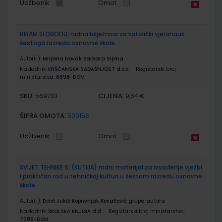
Udžbenik
Omot
BIRAM SLOBODU; radna bilježnica za katolički vjeronauk
šestoga razreda osnovne škole
Autor(i):
Mirjana Novak Barbara Sipina
Nakladnik:
KRŠĆANSKA SADAŠNJOST d.o.o.
Registarski broj
ministarstva:
6698-DOM
SKU:
CIJENA:
569733
9,64 €
ŠIFRA OMOTA:
500156
Udžbenik
Omot
SVIJET TEHNIKE 6; (KUTIJA) radni materijal za izvođenje vježbi
i praktičan rad u tehničkoj kulturi u šestom razredu osnovne
škole
Autor(i):
Delić Jukić Koprivnjak Kovačević grupa autora
Nakladnik:
ŠKOLSKA KNJIGA d.d.
Registarski broj ministarstva:
7089-DOM