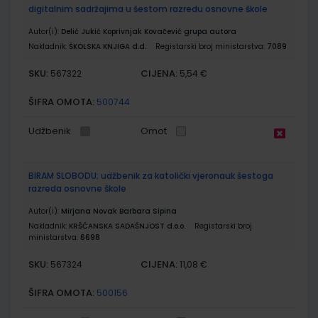
digitalnim sadržajima u šestom razredu osnovne škole
Autor(i):
Delić Jukić Koprivnjak Kovačević grupa autora
Nakladnik:
ŠKOLSKA KNJIGA d.d.
Registarski broj ministarstva:
7089
SKU:
CIJENA:
567322
5,54 €
ŠIFRA OMOTA:
500744
Udžbenik
Omot
BIRAM SLOBODU; udžbenik za katolički vjeronauk šestoga
razreda osnovne škole
Autor(i):
Mirjana Novak Barbara Sipina
Nakladnik:
KRŠĆANSKA SADAŠNJOST d.o.o.
Registarski broj
ministarstva:
6698
SKU:
CIJENA:
567324
11,08 €
ŠIFRA OMOTA:
500156