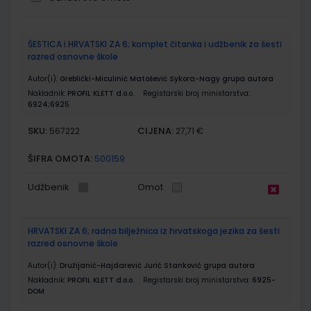
Grupirani
ŠESTICA i HRVATSKI ZA 6; komplet čitanka i udžbenik za šesti
proizvodi
razred osnovne škole
Autor(i):
Greblički-Miculinić Matošević Sykora-Nagy grupa autora
Nakladnik:
PROFIL KLETT d.o.o.
Registarski broj ministarstva:
6924;6925
SKU:
CIJENA:
567222
27,71 €
ŠIFRA OMOTA:
500159
Udžbenik
Omot
HRVATSKI ZA 6; radna bilježnica iz hrvatskoga jezika za šesti
razred osnovne škole
Autor(i):
Družijanić-Hajdarević Jurić Stanković grupa autora
Nakladnik:
PROFIL KLETT d.o.o.
Registarski broj ministarstva:
6925-
DOM