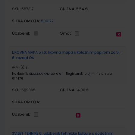
SKU:
CIJENA:
567317
5,54 €
ŠIFRA OMOTA:
500177
Udžbenik
Omot
LIKOVNA MAPA 5 i 6; likovna mapa s kolažnim papirom za 5. i
6. razred OŠ
Autor(i):
/
Nakladnik:
ŠKOLSKA KNJIGA d.d.
Registarski broj ministarstva:
014176
SKU:
CIJENA:
569365
14,00 €
ŠIFRA OMOTA:
Udžbenik
SVIJET TEHNIKE 6; udžbenik tehničke kulture s dodatnim