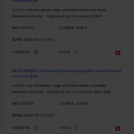
osnovne škole
Autor(i):
Ivan Gambiroža Josip Jukić Dinko Marin Ana Mesić
Nakladnik:
ALFA d.d.
Registarski broj ministarstva:
6541
SKU:
CIJENA:
567300
11,08 €
ŠIFRA OMOTA:
500160
Udžbenik
Omot
MOJA ZEMLJA 2; radna bilježnica iz geografije za šesti razred
osnovne škole
Autor(i):
Ivan Gambiroža Josip Jukić Dinko Marin Ana Mesić
Nakladnik:
ALFA d.d.
Registarski broj ministarstva:
6541-DOM
SKU:
CIJENA:
567301
12,00 €
ŠIFRA OMOTA:
500160
Udžbenik
Omot