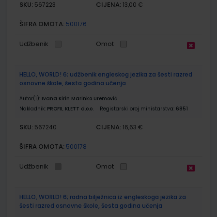
SKU:
CIJENA:
567223
13,00 €
ŠIFRA OMOTA:
500176
Udžbenik
Omot
HELLO, WORLD! 6; udžbenik engleskog jezika za šesti razred
osnovne škole, šesta godina učenja
Autor(i):
Ivana Kirin Marinko Uremović
Nakladnik:
PROFIL KLETT d.o.o.
Registarski broj ministarstva:
6851
SKU:
CIJENA:
567240
16,63 €
ŠIFRA OMOTA:
500178
Udžbenik
Omot
HELLO, WORLD! 6; radna bilježnica iz engleskoga jezika za
šesti razred osnovne škole, šesta godina učenja