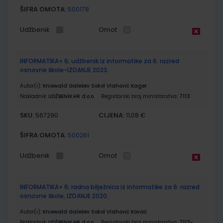
ŠIFRA OMOTA:
500178
Udžbenik
Omot
INFORMATIKA+ 6; udžbenik iz informatike za 6. razred
osnovne škole-IZDANJE 2023.
Autor(i):
Kniewald Galešev Sokol Vlahović Kager
Nakladnik:
UDŽBENIK.HR d.o.o.
Registarski broj ministarstva:
7113
SKU:
CIJENA:
567290
11,08 €
ŠIFRA OMOTA:
500261
Udžbenik
Omot
INFORMATIKA+ 6; radna bilježnica iz informatike za 6. razred
osnovne škole, IZDANJE 2020.
Autor(i):
Kniewald Galešev Sokol Vlahović Kovač
Nakladnik:
UDŽBENIK.HR d.o.o.
Registarski broj ministarstva:
7113-