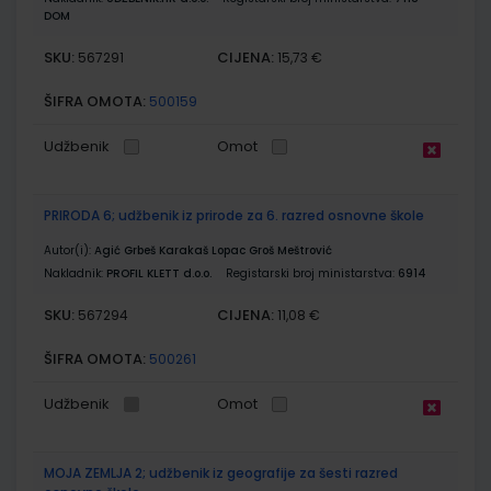
DOM
SKU:
CIJENA:
567291
15,73 €
ŠIFRA OMOTA:
500159
Udžbenik
Omot
PRIRODA 6; udžbenik iz prirode za 6. razred osnovne škole
Autor(i):
Agić Grbeš Karakaš Lopac Groš Meštrović
Nakladnik:
PROFIL KLETT d.o.o.
Registarski broj ministarstva:
6914
SKU:
CIJENA:
567294
11,08 €
ŠIFRA OMOTA:
500261
Udžbenik
Omot
MOJA ZEMLJA 2; udžbenik iz geografije za šesti razred