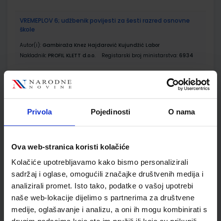
VREMEPLOV 6; udžbenik povijesti za šesti razred osnovne
škole
Autor(i):
Gambiraža Knez Hajdarović Kujundžić Labor
Nakladnik:
PROFIL KLETT d.o.o.
Registarski broj ministarstva:
6934
SKU:
CIJENA:
567307
11,08 €
ŠIFRA OMOTA:
500159
Privola
Pojedinosti
O nama
Udžbenik
Omot
VREMEPLOV 6; radna bilježnica za nastavu povijesti u
Ova web-stranica koristi kolačiće
šestom razredu osnovne škole
Kolačiće upotrebljavamo kako bismo personalizirali
Autor(i):
Anita Gambiraža Knez Šime Labor Manuela Kujundžić
sadržaj i oglase, omogućili značajke društvenih medija i
Nakladnik:
PROFIL KLETT d.o.o.
Registarski broj ministarstva:
6934-
analizirali promet. Isto tako, podatke o vašoj upotrebi
DOM
naše web-lokacije dijelimo s partnerima za društvene
SKU:
CIJENA:
567308
11,00 €
medije, oglašavanje i analizu, a oni ih mogu kombinirati s