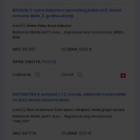
MAXIMAL 3; radna bilježnica njemačkog jezika za 6. razred
osnovne škole, 3. godina učenja
Autor(i):
Weber Šober Brass Klobučar
Nakladnik:
PROFIL KLETT d.o.o.
Registarski broj ministarstva:
6893-
DOM
SKU:
CIJENA:
567257
13,00 €
ŠIFRA OMOTA:
500178
Udžbenik
Omot
MATEMATIKA 6; komplet 1. i 2. svezak, udžbenik matematike
za šesti razred osnovne škole
Autor(i):
Šikić Draženović Žitko Golac Jakopović Goleš grupa autora
Nakladnik:
PROFIL KLETT d.o.o.
Registarski broj ministarstva:
7136;7137
SKU:
CIJENA:
567278
22,17 €