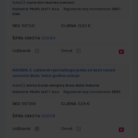
Autor(i):
Ivana Kirin Marinko Uremović
Nakladnik:
PROFIL KLETT d.o.o.
Registarski broj ministarstva:
6851-
DOM
SKU:
CIJENA:
567241
13,00 €
ŠIFRA OMOTA:
500164
Udžbenik
Omot
MAXIMAL 3; udžbenik njemačkoga jezika za šesti razred
osnovne škole, treća godina učenja
Autor(i):
Motta Krulak-Kempisty Brass Glđck Klobučar
Nakladnik:
PROFIL KLETT d.o.o.
Registarski broj ministarstva:
6893
SKU:
CIJENA:
567256
11,08 €
ŠIFRA OMOTA:
500178
Udžbenik
Omot