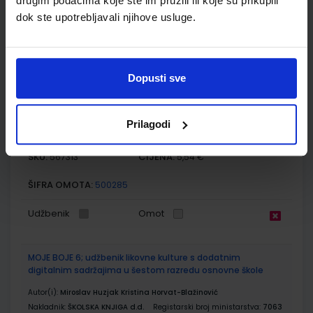
drugim podacima koje ste im pružili ili koje su prikupili
ŠIFRA OMOTA:
500159
dok ste upotrebljavali njihove usluge.
Udžbenik
Omot
Dopusti sve
GLAZBENI KRUG 6; udžbenik glazbene kulture za 6. razred
osnovne škole
Autor(i):
Ambruš-Kiš Matoš Seletković Stojaković Šimunović
Prilagodi
Nakladnik:
PROFIL KLETT d.o.o.
Registarski broj ministarstva:
6845
SKU:
CIJENA:
567313
5,54 €
ŠIFRA OMOTA:
500285
Udžbenik
Omot
MOJE BOJE 6; udžbenik likovne kulture s dodatnim
digitalnim sadržajima u šestom razredu osnovne škole
Autor(i):
Miroslav Huzjak Kristina Horvat-Blažinović
Nakladnik:
ŠKOLSKA KNJIGA d.d.
Registarski broj ministarstva:
7063