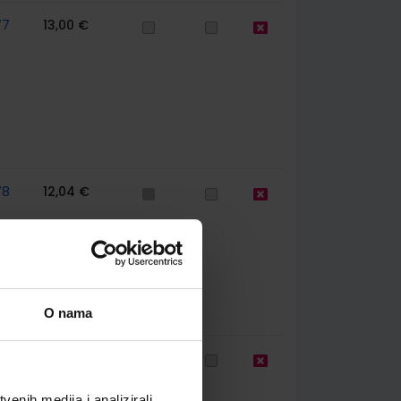
77
13,00 €
78
12,04 €
O nama
78
13,00 €
enih medija i analizirali