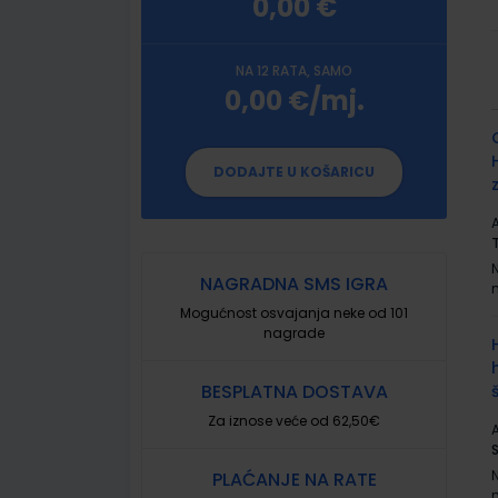
0,00 €
NA 12 RATA, SAMO
0,00 €/mj.
G
p
DODAJTE U KOŠARICU
A
NAGRADNA SMS IGRA
Mogućnost osvajanja neke od 101
nagrade
BESPLATNA DOSTAVA
Za iznose veće od 62,50€
A
PLAĆANJE NA RATE