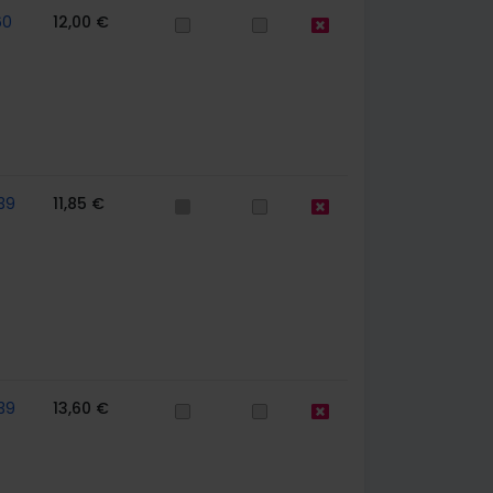
60
12,00 €
39
11,85 €
39
13,60 €