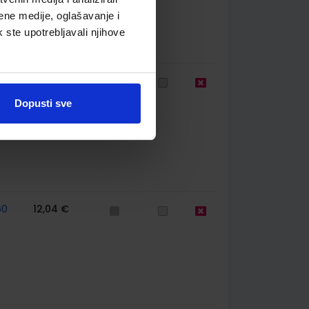
ene medije, oglašavanje i
k ste upotrebljavali njihove
65
24,07 €
Dopusti sve
60
12,04 €