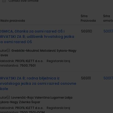
Označi sve omote
Šifra
Šifra
Naziv proizvoda
Proizvoda
omot
rupirani
roizvodi
OSMICA, čitanka za osmi razred OŠ i
569110
5001
HRVATSKI ZA 8; udžbenik hrvatskog jezika
za osmi razred OŠ
utor(i):
Greblički-Miculinić Matošević Sykora-Nagy
Tavas
Nakladnik:
PROFIL KLETT d.o.o.
Registarski broj
ministarstva:
7500;7501
HRVATSKI ZA 8; radna bilježnica iz
569111
5001
hrvatskoga jezika za osmi razred osnovne
škole
utor(i):
Lovrenčić-Rojc Valentina Lugomer Lidija
Sykora-Nagy Zdenka Šopar
Nakladnik:
PROFIL KLETT d.o.o.
Registarski broj
ministarstva:
7500;7501-DOM