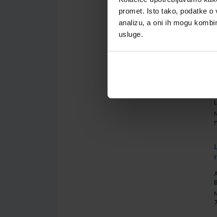
A
promet. Isto tako, podatke o 
analizu, a oni ih mogu kombini
usluge.
A
A