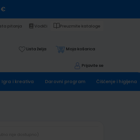
 €
sta pitanja
Vodiči
Preuzmite kataloge
Lista želja
Moja košarica
Prijavite se
Igra i kreativa
Darovni program
Čišćenje i higijena
utno nije dostupno)