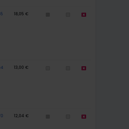
65
18,05 €
64
13,00 €
70
12,04 €