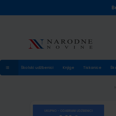
B
Školski udžbenici
Knjige
Tiskanice
Šk
UKUPNO - ODABRANI UDŽBENICI