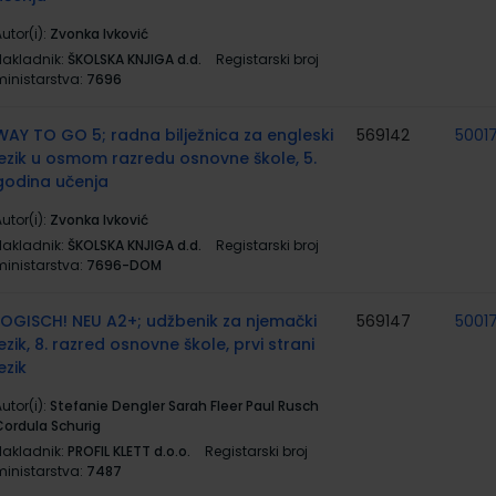
utor(i):
Zvonka Ivković
Nakladnik:
ŠKOLSKA KNJIGA d.d.
Registarski broj
ministarstva:
7696
WAY TO GO 5; radna bilježnica za engleski
569142
5001
jezik u osmom razredu osnovne škole, 5.
godina učenja
utor(i):
Zvonka Ivković
Nakladnik:
ŠKOLSKA KNJIGA d.d.
Registarski broj
ministarstva:
7696-DOM
LOGISCH! NEU A2+; udžbenik za njemački
569147
5001
jezik, 8. razred osnovne škole, prvi strani
ezik
utor(i):
Stefanie Dengler Sarah Fleer Paul Rusch
Cordula Schurig
Nakladnik:
PROFIL KLETT d.o.o.
Registarski broj
ministarstva:
7487