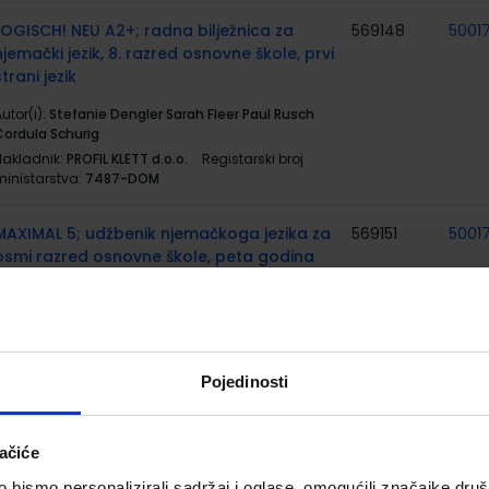
LOGISCH! NEU A2+; radna bilježnica za
569148
5001
njemački jezik, 8. razred osnovne škole, prvi
strani jezik
utor(i):
Stefanie Dengler Sarah Fleer Paul Rusch
Cordula Schurig
Nakladnik:
PROFIL KLETT d.o.o.
Registarski broj
ministarstva:
7487-DOM
MAXIMAL 5; udžbenik njemačkoga jezika za
569151
5001
osmi razred osnovne škole, peta godina
učenja
utor(i):
Motta Krulak-Kempisty Glđck Reinke
Klobučar
Nakladnik:
PROFIL KLETT d.o.o.
Registarski broj
Pojedinosti
ministarstva:
7493
MAXIMAL 5; radna bilježnica iz njemačkoga
569152
5001
ačiće
jezika za osmi razred OŠ, 5. godina učenja
bismo personalizirali sadržaj i oglase, omogućili značajke društv