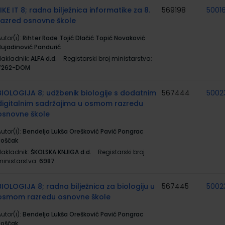
LIKE IT 8; radna bilježnica informatike za 8.
569198
5001
razred osnovne škole
utor(i):
Rihter Rade Tojić Dlačić Topić Novaković
Bujadinović Pandurić
Nakladnik:
ALFA d.d.
Registarski broj ministarstva:
7262-DOM
BIOLOGIJA 8; udžbenik biologije s dodatnim
567444
5002
digitalnim sadržajima u osmom razredu
osnovne škole
utor(i):
Bendelja Lukša Orešković Pavić Pongrac
Roščak
Nakladnik:
ŠKOLSKA KNJIGA d.d.
Registarski broj
ministarstva:
6987
BIOLOGIJA 8; radna bilježnica za biologiju u
567445
5002
osmom razredu osnovne škole
utor(i):
Bendelja Lukša Orešković Pavić Pongrac
Roščak