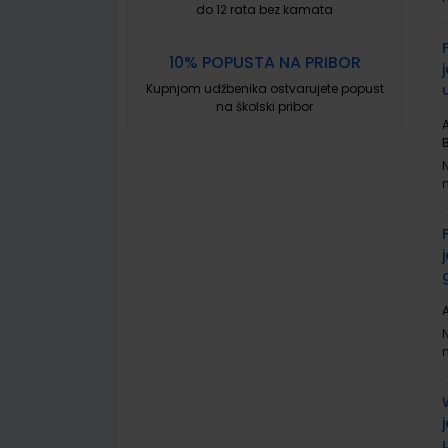
do 12 rata bez kamata
10% POPUSTA NA PRIBOR
Kupnjom udžbenika ostvarujete popust
na školski pribor
A
A