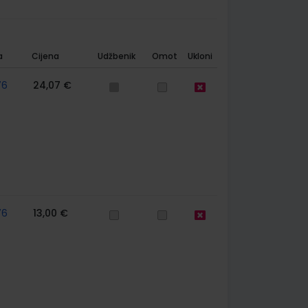
a
Cijena
Udžbenik
Omot
Ukloni
76
24,07 €
76
13,00 €