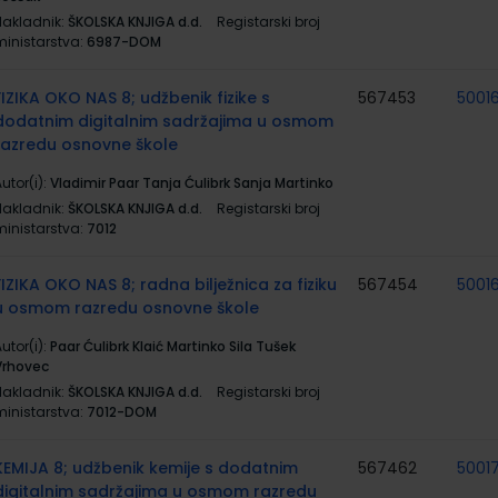
Nakladnik:
ŠKOLSKA KNJIGA d.d.
Registarski broj
ministarstva:
6987-DOM
FIZIKA OKO NAS 8; udžbenik fizike s
567453
5001
dodatnim digitalnim sadržajima u osmom
razredu osnovne škole
utor(i):
Vladimir Paar Tanja Ćulibrk Sanja Martinko
Nakladnik:
ŠKOLSKA KNJIGA d.d.
Registarski broj
ministarstva:
7012
FIZIKA OKO NAS 8; radna bilježnica za fiziku
567454
5001
u osmom razredu osnovne škole
utor(i):
Paar Ćulibrk Klaić Martinko Sila Tušek
Vrhovec
Nakladnik:
ŠKOLSKA KNJIGA d.d.
Registarski broj
ministarstva:
7012-DOM
KEMIJA 8; udžbenik kemije s dodatnim
567462
5001
digitalnim sadržajima u osmom razredu