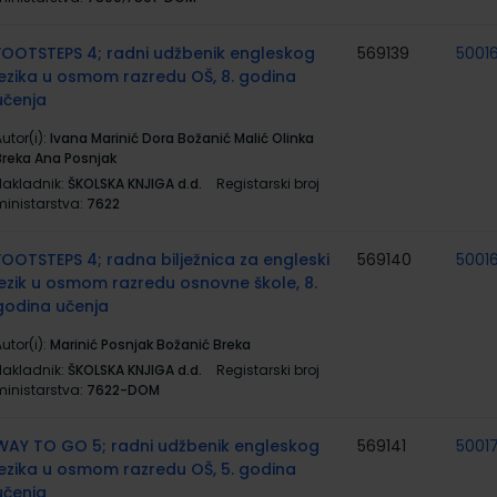
FOOTSTEPS 4; radni udžbenik engleskog
569139
5001
jezika u osmom razredu OŠ, 8. godina
učenja
utor(i):
Ivana Marinić Dora Božanić Malić Olinka
Breka Ana Posnjak
Nakladnik:
ŠKOLSKA KNJIGA d.d.
Registarski broj
ministarstva:
7622
FOOTSTEPS 4; radna bilježnica za engleski
569140
5001
jezik u osmom razredu osnovne škole, 8.
godina učenja
utor(i):
Marinić Posnjak Božanić Breka
Nakladnik:
ŠKOLSKA KNJIGA d.d.
Registarski broj
ministarstva:
7622-DOM
WAY TO GO 5; radni udžbenik engleskog
569141
5001
jezika u osmom razredu OŠ, 5. godina
učenja