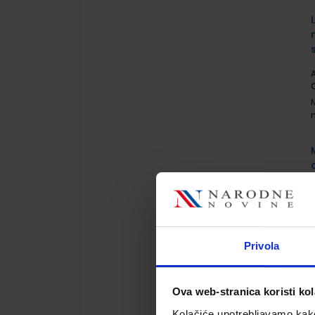
A
A
Privola
Ova web-stranica koristi kol
Kolačiće upotrebljavamo kako 