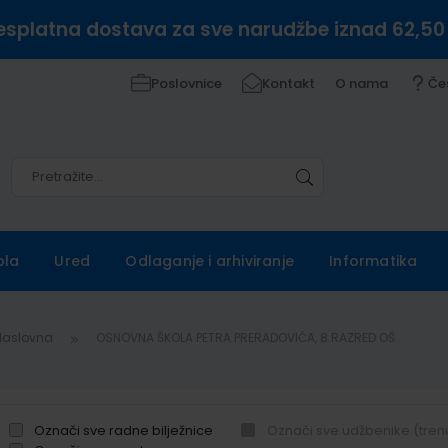
esplatna dostava za sve narudžbe iznad 62,50
Poslovnice
Kontakt
O nama
Če
Pretražite
Pretražite
ola
Ured
Odlaganje i arhiviranje
Informatika
Naslovna
OSNOVNA ŠKOLA PETRA PRERADOVIĆA, 8.RAZRED OŠ
Označi sve radne bilježnice
Označi sve udžbenike (tren