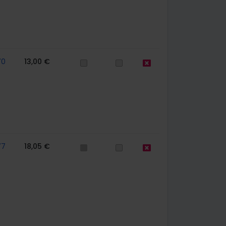
70
13,00 €
77
18,05 €