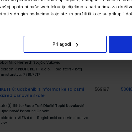
utor(i):
Katharina Weber Šober Hohmann Glšck
vašoj upotrebi naše web-lokacije dijelimo s partnerima za društv
Klobučar
rati s drugim podacima koje ste im pružili ili koje su prikupili do
Nakladnik:
PROFIL KLETT d.o.o.
Registarski broj
ministarstva:
7493-DOM
MATEMATIKA 8; komplet 1. i 2. svezak,
569167
5001
udžbenik matematike za osmi razred
Prilagodi
osnovne škole
utor(i):
Šikić Draženović Žitko Golac Jakopović
Lobor Milić Nemeth Stajčić Vuković
Nakladnik:
PROFIL KLETT d.o.o.
Registarski broj
ministarstva:
7716;7717
LIKE IT 8; udžbenik iz informatike za osmi
569197
5001
razred osnovne škole
utor(i):
Rihter Rade Toić Dlačić Topić Novaković
Bujadinović Pandurić Orlović
Nakladnik:
ALFA d.d.
Registarski broj ministarstva:
7262