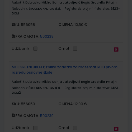
Autor(i):
Dubravka Miklec Sanja Jakovljević Rogić Graciella Prtajin
Nakladnik:
ŠKOLSKA KNJIGA d.d.
Registarski broj ministarstva:
6123-
DOM
SKU:
CIJENA:
556058
10,50 €
ŠIFRA OMOTA:
500239
Udžbenik
Omot
MOJ SRETNI BROJ 1; zbirka zadatka za matematiku u prvom
razredu osnovne škole
Autor(i):
Dubravka Miklec Sanja Jakovljević Rogić Graciella Prtajin
Nakladnik:
ŠKOLSKA KNJIGA d.d.
Registarski broj ministarstva:
6123-
DOM2
SKU:
CIJENA:
556059
12,00 €
ŠIFRA OMOTA:
500239
Udžbenik
Omot