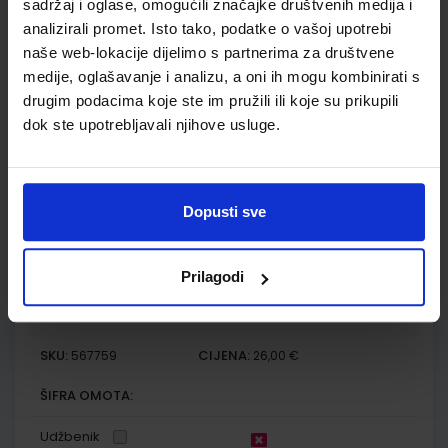
sadržaj i oglase, omogućili značajke društvenih medija i
Autor(i):
Melita Lesić
analizirali promet. Isto tako, podatke o vašoj upotrebi
Nakladnik:
ŠKOLSKA KNJIGA d.d.
Registarski broj ministarstva:
6151-
DOM3
naše web-lokacije dijelimo s partnerima za društvene
medije, oglašavanje i analizu, a oni ih mogu kombinirati s
SKU:
CIJENA:
567770
10,00 €
drugim podacima koje ste im pružili ili koje su prikupili
dok ste upotrebljavali njihove usluge.
ŠIFRA OMOTA:
Udžbenik
Dopusti sve
ISTRAŽUJEMO NAŠ SVIJET 1; (KUTIJA) radna bilježnica s
priborom za istraživanje u prvom razredu osnovne škole
Prilagodi
Autor(i):
/
Nakladnik:
ŠKOLSKA KNJIGA d.d.
Registarski broj ministarstva:
6151-
DOM2
SKU:
CIJENA:
567759
26,00 €
ŠIFRA OMOTA:
Udžbenik