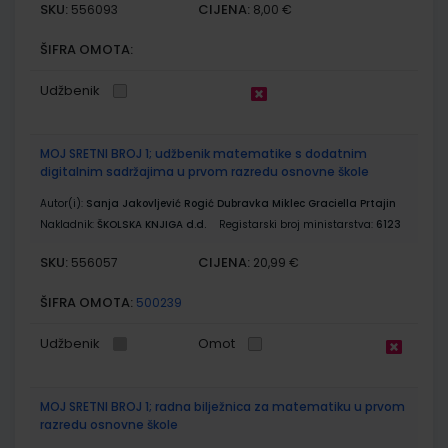
SKU:
CIJENA:
556093
8,00 €
ŠIFRA OMOTA:
Udžbenik
MOJ SRETNI BROJ 1; udžbenik matematike s dodatnim
digitalnim sadržajima u prvom razredu osnovne škole
Autor(i):
Sanja Jakovljević Rogić Dubravka Miklec Graciella Prtajin
Nakladnik:
ŠKOLSKA KNJIGA d.d.
Registarski broj ministarstva:
6123
SKU:
CIJENA:
556057
20,99 €
ŠIFRA OMOTA:
500239
Udžbenik
Omot
MOJ SRETNI BROJ 1; radna bilježnica za matematiku u prvom
razredu osnovne škole