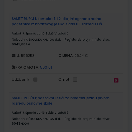
Grupirani
SVIJET RIJEČI 1; komplet 1. i 2. dio, integrirana radna
proizvodi
početnica iz hrvatskog jezika s dds u 1. razredu OŠ
Autor(i):
Španić Jurić Zokić Vladušić
Nakladnik:
ŠKOLSKA KNJIGA d.d.
Registarski broj ministarstva:
6043;6044
SKU:
CIJENA:
556253
26,24 €
ŠIFRA OMOTA:
500161
Udžbenik
Omot
SVIJET RIJEČI 1; nastavni listići za hrvatski jezik u prvom
razredu osnovne škole
Autor(i):
Španić Jurić Zokić Vladušić
Nakladnik:
ŠKOLSKA KNJIGA d.d.
Registarski broj ministarstva:
6043-DOM