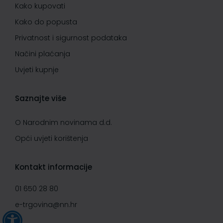
Kako kupovati
Kako do popusta
Privatnost i sigurnost podataka
Načini plaćanja
Uvjeti kupnje
Saznajte više
O Narodnim novinama d.d.
Opći uvjeti korištenja
Kontakt informacije
01 650 28 80
e-trgovina@nn.hr