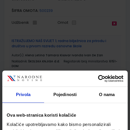
ŠIFRA OMOTA:
500239
Udžbenik
Omot
ISTRAŽUJEMO NAŠ SVIJET 1; radna bilježnica za prirodu i
društvo u prvom razredu osnovne škole
Autor(i):
Alena Letina Tamara Kisovar Ivanda Ivan De Zan
Nakladnik:
ŠKOLSKA KNJIGA d.d.
Registarski broj ministarstva:
6151-
DOM
SKU:
CIJENA:
556071
11,00 €
ŠIFRA OMOTA:
500239
Privola
Pojedinosti
O nama
Udžbenik
Omot
Ova web-stranica koristi kolačiće
ISTRAŽUJEMO NAŠ SVIJET 1; nastavni listići za prirodu i
društvo u prvom razredu osnovne škole
Kolačiće upotrebljavamo kako bismo personalizirali