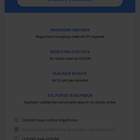
NAGRADNA SMS IGRA
Mogućnost osvajanja neke od 101 nagrade
BESPLATNA DOSTAVA
Za iznose veće od 62,50€
PLAĆANJE NA RATE
do 12 rata bez kamata
10% POPUSTA NA PRIBOR
Kupnjom udžbenika ostvarujete popust na školski pribor
Označi sve radne bilježnice
Označi sve udžbenike (trenutno nije dostupno)
Označi sve omote