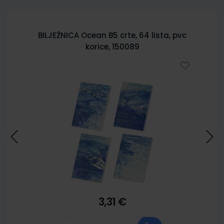
BILJEŽNICA City Sketch B5 crte, 64 lista,
pvc korice 150085
3,31 €