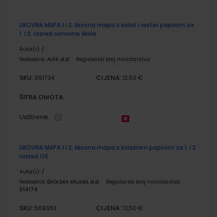
LIKOVNA MAPA 1 i 2; likovna mapa s kolaž i raster papirom za
1. i 2. razred osnovne škole
Autor(i):
/
Nakladnik:
ALFA d.d.
Registarski broj ministarstva:
SKU:
CIJENA:
991734
12,50 €
ŠIFRA OMOTA:
Udžbenik
LIKOVNA MAPA 1 i 2; likovna mapa s kolažnim papirom za 1. i 2.
razred OŠ
Autor(i):
/
Nakladnik:
ŠKOLSKA KNJIGA d.d.
Registarski broj ministarstva:
014174
SKU:
CIJENA:
569363
12,50 €