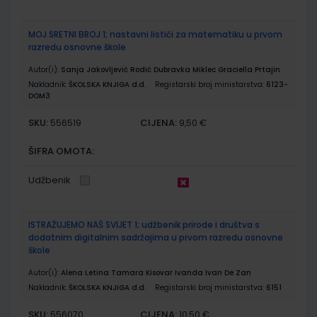
MOJ SRETNI BROJ 1; nastavni listići za matematiku u prvom
razredu osnovne škole
Autor(i):
Sanja Jakovljević Rodić Dubravka Miklec Graciella Prtajin
Nakladnik:
ŠKOLSKA KNJIGA d.d.
Registarski broj ministarstva:
6123-
DOM3
SKU:
CIJENA:
556519
9,50 €
ŠIFRA OMOTA:
Udžbenik
ISTRAŽUJEMO NAŠ SVIJET 1; udžbenik prirode i društva s
dodatnim digitalnim sadržajima u prvom razredu osnovne
škole
Autor(i):
Alena Letina Tamara Kisovar Ivanda Ivan De Zan
Nakladnik:
ŠKOLSKA KNJIGA d.d.
Registarski broj ministarstva:
6151
SKU:
CIJENA:
556070
10,50 €