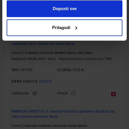
ŠIFRA OMOTA:
500261
Dopusti sve
Udžbenik
Omot
Prilagodi
POGLED U SVIJET 3, TRAGOM PRIRODE I DRUŠTVA; 2. dio, radni
udžbenik za 3. razred osnovne škole
Autor(i):
Svoboda Arnautov Škreblin Basta Jelić Kolar
Nakladnik:
PROFIL KLETT d.o.o.
Registarski broj ministarstva:
7163
SKU:
CIJENA:
567193
5,55 €
ŠIFRA OMOTA:
500159
Udžbenik
Omot
PRIRODA I DRUŠTVO 3; nastavni listići iz prirode i društva za
treći razred osnovne škole
Autor(i):
Nataša Svoboda Arnautov Sanja Basta