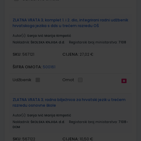
Grupirani
ZLATNA VRATA 3; komplet 1. i 2. dio, integrirani radni udžbenik
proizvodi
hrvatskoga jezika s dds u trećem razredu OŠ
Autor(i):
Sonja Ivić Marija Krmpotić
Nakladnik:
ŠKOLSKA KNJIGA d.d.
Registarski broj ministarstva:
7108
SKU:
CIJENA:
567121
27,02 €
ŠIFRA OMOTA:
500161
Udžbenik
Omot
ZLATNA VRATA 3; radna bilježnica za hrvatski jezik u trećem
razredu osnovne škole
Autor(i):
Sonja Ivić Marija Krmpotić
Nakladnik:
ŠKOLSKA KNJIGA d.d.
Registarski broj ministarstva:
7108-
DOM
SKU:
CIJENA:
567122
10,50 €