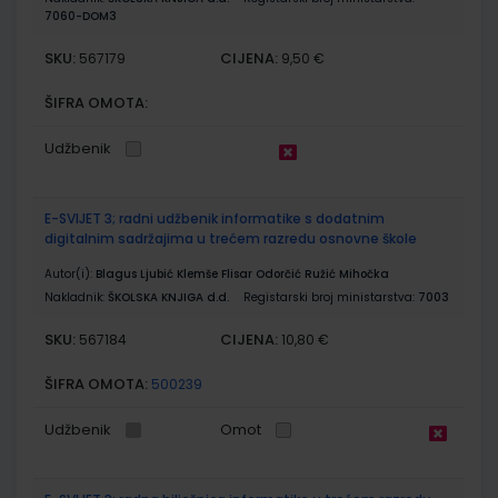
7060-DOM3
SKU:
CIJENA:
567179
9,50 €
ŠIFRA OMOTA:
Udžbenik
E-SVIJET 3; radni udžbenik informatike s dodatnim
digitalnim sadržajima u trećem razredu osnovne škole
Autor(i):
Blagus Ljubić Klemše Flisar Odorčić Ružić Mihočka
Nakladnik:
ŠKOLSKA KNJIGA d.d.
Registarski broj ministarstva:
7003
SKU:
CIJENA:
567184
10,80 €
ŠIFRA OMOTA:
500239
Udžbenik
Omot