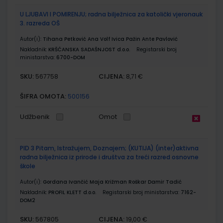
U LJUBAVI I POMIRENJU; radna bilježnica za katolički vjeronauk
3. razreda OŠ
Autor(i):
Tihana Petković Ana Volf Ivica Pažin Ante Pavlović
Nakladnik:
KRŠĆANSKA SADAŠNJOST d.o.o.
Registarski broj
ministarstva:
6700-DOM
SKU:
CIJENA:
567758
8,71 €
ŠIFRA OMOTA:
500156
Udžbenik
Omot
PID 3 Pitam, Istražujem, Doznajem; (KUTIJA) (inter)aktivna
radna bilježnica iz prirode i društva za treći razred osnovne
škole
Autor(i):
Gordana Ivančić Maja Križman Roškar Damir Tadić
Nakladnik:
PROFIL KLETT d.o.o.
Registarski broj ministarstva:
7162-
DOM2
SKU:
CIJENA:
567805
19,00 €