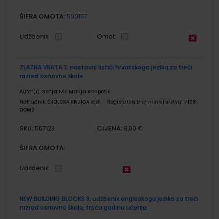
ŠIFRA OMOTA:
500157
Udžbenik
Omot
ZLATNA VRATA 3; nastavni listići hrvatskoga jezika za treći
razred osnovne škole
Autor(i):
Sonja Ivić Marija Krmpotić
Nakladnik:
ŠKOLSKA KNJIGA d.d.
Registarski broj ministarstva:
7108-
DOM2
SKU:
CIJENA:
567123
8,00 €
ŠIFRA OMOTA:
Udžbenik
NEW BUILDING BLOCKS 3; udžbenik engleskoga jezika za treći
razred osnovne škole, treća godina učenja