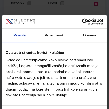
Udžbenik
Omot
PRIRODA, DRUŠTVO I JA 3; radna bilježnica iz prirode i društva
za treći razred osnovne škole
Autor(i):
Bulić Kralj Križanić Lesandrić
Privola
Pojedinosti
O nama
Nakladnik:
ALFA d.d.
Registarski broj ministarstva:
6567-DOM
SKU:
CIJENA:
567189
9,50 €
Ova web-stranica koristi kolačiće
ŠIFRA OMOTA:
500160
Kolačiće upotrebljavamo kako bismo personalizirali
Udžbenik
Omot
sadržaj i oglase, omogućili značajke društvenih medija i
analizirali promet. Isto tako, podatke o vašoj upotrebi
naše web-lokacije dijelimo s partnerima za društvene
POGLED U SVIJET 3, TRAGOM PRIRODE I DRUŠTVA; 1. dio, radni
medije, oglašavanje i analizu, a oni ih mogu kombinirati s
udžbenik za 3. razred osnovne škole
drugim podacima koje ste im pružili ili koje su prikupili
Autor(i):
Svoboda Arnautov Škreblin Basta Jelić Kolar
dok ste upotrebljavali njihove usluge.
Nakladnik:
PROFIL KLETT d.o.o.
Registarski broj ministarstva:
7162
SKU:
CIJENA:
567192
5,25 €