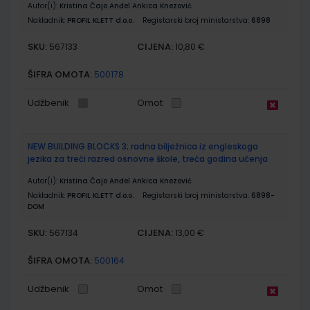
Autor(i):
Kristina Čajo Anđel Ankica Knezović
Nakladnik:
PROFIL KLETT d.o.o.
Registarski broj ministarstva:
6898
SKU:
CIJENA:
567133
10,80 €
ŠIFRA OMOTA:
500178
Udžbenik
Omot
NEW BUILDING BLOCKS 3; radna bilježnica iz engleskoga
jezika za treći razred osnovne škole, treća godina učenja
Autor(i):
Kristina Čajo Anđel Ankica Knezović
Nakladnik:
PROFIL KLETT d.o.o.
Registarski broj ministarstva:
6898-
DOM
SKU:
CIJENA:
567134
13,00 €
ŠIFRA OMOTA:
500164
Udžbenik
Omot