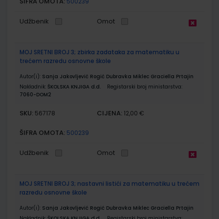
ŠIFRA OMOTA:
500239
Udžbenik
Omot
MOJ SRETNI BROJ 3; zbirka zadataka za matematiku u
trećem razredu osnovne škole
Autor(i):
Sanja Jakovljević Rogić Dubravka Miklec Graciella Prtajin
Nakladnik:
ŠKOLSKA KNJIGA d.d.
Registarski broj ministarstva:
7060-DOM2
SKU:
CIJENA:
567178
12,00 €
ŠIFRA OMOTA:
500239
Udžbenik
Omot
MOJ SRETNI BROJ 3; nastavni listići za matematiku u trećem
razredu osnovne škole
Autor(i):
Sanja Jakovljević Rogić Dubravka Miklec Graciella Prtajin
Nakladnik:
ŠKOLSKA KNJIGA d.d.
Registarski broj ministarstva: