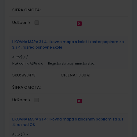
ŠIFRA OMOTA:
Udžbenik
LIKOVNA MAPA 3 i 4; likovna mapa s kolaž i raster papirom za
3. i 4. razred osnovne škole
Autor(i):
/
Nakladnik:
ALFA d.d.
Registarski broj ministarstva:
SKU:
CIJENA:
993473
13,00 €
ŠIFRA OMOTA:
Udžbenik
LIKOVNA MAPA 3 i 4; likovna mapa s kolažnim papirom za 3. i
4. razred OŠ
Autor(i):
-