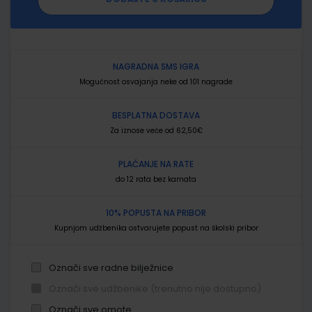
NAGRADNA SMS IGRA
Mogućnost osvajanja neke od 101 nagrade
BESPLATNA DOSTAVA
Za iznose veće od 62,50€
PLAĆANJE NA RATE
do 12 rata bez kamata
10% POPUSTA NA PRIBOR
Kupnjom udžbenika ostvarujete popust na školski pribor
Označi sve radne bilježnice
Označi sve udžbenike (trenutno nije dostupno)
Označi sve omote