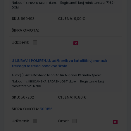
Nakladnik:
PROFIL KLETT d.o.o.
Registarski broj ministarstva:
7162-
DOM
SKU:
CIJENA:
569493
9,00 €
ŠIFRA OMOTA:
Udžbenik
U LJUBAVI I POMIRENJU; udžbenik za katolički vjeronauk
trećega razreda osnovne škole
Autor(i):
Ante Pavlović Ivica Pažin Mirjana Džambo Šporec
Nakladnik:
KRŠĆANSKA SADAŠNJOST d.o.o.
Registarski broj
ministarstva:
6700
SKU:
CIJENA:
567202
10,80 €
ŠIFRA OMOTA:
500156
Udžbenik
Omot