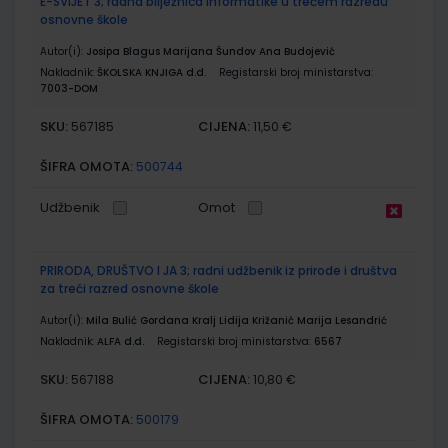
E-SVIJET 3; radna bilježnica informatike u trećem razredu
osnovne škole
Autor(i):
Josipa Blagus Marijana Šundov Ana Budojević
Nakladnik:
ŠKOLSKA KNJIGA d.d.
Registarski broj ministarstva:
7003-DOM
SKU:
CIJENA:
567185
11,50 €
ŠIFRA OMOTA:
500744
Udžbenik
Omot
PRIRODA, DRUŠTVO I JA 3; radni udžbenik iz prirode i društva
za treći razred osnovne škole
Autor(i):
Mila Bulić Gordana Kralj Lidija Križanić Marija Lesandrić
Nakladnik:
ALFA d.d.
Registarski broj ministarstva:
6567
SKU:
CIJENA:
567188
10,80 €
ŠIFRA OMOTA:
500179