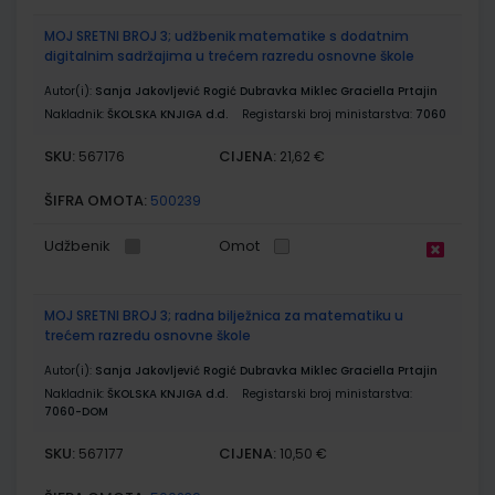
MOJ SRETNI BROJ 3; udžbenik matematike s dodatnim
digitalnim sadržajima u trećem razredu osnovne škole
Autor(i):
Sanja Jakovljević Rogić Dubravka Miklec Graciella Prtajin
Nakladnik:
ŠKOLSKA KNJIGA d.d.
Registarski broj ministarstva:
7060
SKU:
CIJENA:
567176
21,62 €
ŠIFRA OMOTA:
500239
Udžbenik
Omot
MOJ SRETNI BROJ 3; radna bilježnica za matematiku u
trećem razredu osnovne škole
Autor(i):
Sanja Jakovljević Rogić Dubravka Miklec Graciella Prtajin
Nakladnik:
ŠKOLSKA KNJIGA d.d.
Registarski broj ministarstva:
7060-DOM
SKU:
CIJENA:
567177
10,50 €