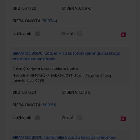
SKU:
CIJENA:
567322
6,09 €
ŠIFRA OMOTA:
500744
Udžbenik
Omot
BIRAM SLOBODU; udžbenik za katolički vjeronauk šestoga
razreda osnovne škole
Autor(i):
Mirjana Novak Barbara Sipina
Nakladnik:
KRŠĆANSKA SADAŠNJOST d.o.o.
Registarski broj
ministarstva:
6698
SKU:
CIJENA:
567324
12,18 €
ŠIFRA OMOTA:
500156
Udžbenik
Omot
BIRAM SLOBODU; radna bilježnica za katolički vjeronauk