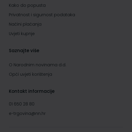
Kako do popusta
Privatnost i sigurnost podataka
Načini plaćanja
Uvjeti kupnje
Saznajte više
O Narodnim novinama d.d.
Opći uvjeti korištenja
Kontakt informacije
01 650 28 80
e-trgovina@nn.hr