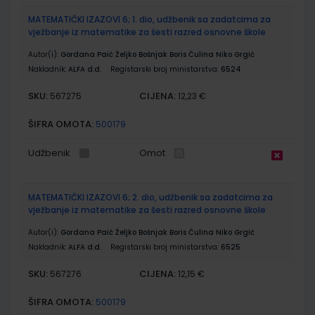
MATEMATIČKI IZAZOVI 6; 1. dio, udžbenik sa zadatcima za
vježbanje iz matematike za šesti razred osnovne škole
Autor(i):
Gordana Paić Željko Bošnjak Boris Čulina Niko Grgić
Nakladnik:
ALFA d.d.
Registarski broj ministarstva:
6524
SKU:
CIJENA:
567275
12,23 €
ŠIFRA OMOTA:
500179
Udžbenik
Omot
MATEMATIČKI IZAZOVI 6; 2. dio, udžbenik sa zadatcima za
vježbanje iz matematike za šesti razred osnovne škole
Autor(i):
Gordana Paić Željko Bošnjak Boris Čulina Niko Grgić
Nakladnik:
ALFA d.d.
Registarski broj ministarstva:
6525
SKU:
CIJENA:
567276
12,15 €
ŠIFRA OMOTA:
500179