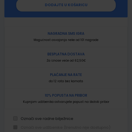
DODAJTE U KOŠARICU
NAGRADNA SMS IGRA
Mogućnost osvajanja neke od 101 nagrade
BESPLATNA DOSTAVA
Za iznose veće od 62,50€
PLAĆANJE NA RATE
do 12 rata bez kamata
10% POPUSTA NA PRIBOR
Kupnjom udžbenika ostvarujete popust na školski pribor
Označi sve radne bilježnice
Označi sve udžbenike (trenutno nije dostupno)