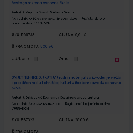
šestoga razreda osnovne škole
Autor(i):
Mirjana Novak Barbara Sipina
Nakladnik:
KRŠĆANSKA SADAŠNJOST d.o.o.
Registarski broj
ministarstva:
6698-DOM
SKU:
CIJENA:
569733
9,64 €
ŠIFRA OMOTA:
500156
Udžbenik
Omot
SVIJET TEHNIKE 6; (KUTIJA) radni materijal za izvođenje vježbi
i praktičan rad u tehničkoj kulturi u šestom razredu osnovne
škole
Autor(i):
Delić Jukić Koprivnjak Kovačević grupa autora
Nakladnik:
ŠKOLSKA KNJIGA d.d.
Registarski broj ministarstva:
7089-DOM
SKU:
CIJENA:
567323
28,00 €
ŠIFRA OMOTA: