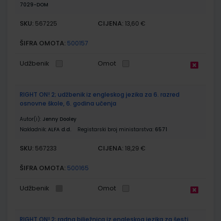
7029-DOM
SKU:
CIJENA:
567225
13,60 €
ŠIFRA OMOTA:
500157
Udžbenik
Omot
RIGHT ON! 2; udžbenik iz engleskog jezika za 6. razred
osnovne škole, 6. godina učenja
Autor(i):
Jenny Dooley
Nakladnik:
ALFA d.d.
Registarski broj ministarstva:
6571
SKU:
CIJENA:
567233
18,29 €
ŠIFRA OMOTA:
500165
Udžbenik
Omot
RIGHT ON! 2; radna bilježnica iz engleskog jezika za šesti