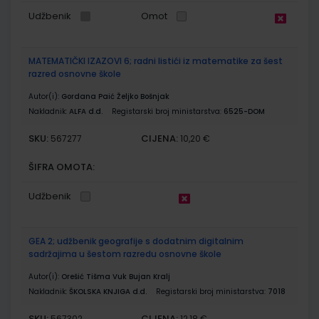
Udžbenik
Omot
MATEMATIČKI IZAZOVI 6; radni listići iz matematike za šest
razred osnovne škole
Autor(i):
Gordana Paić Željko Bošnjak
Nakladnik:
ALFA d.d.
Registarski broj ministarstva:
6525-DOM
SKU:
CIJENA:
567277
10,20 €
ŠIFRA OMOTA:
Udžbenik
GEA 2; udžbenik geografije s dodatnim digitalnim
sadržajima u šestom razredu osnovne škole
Autor(i):
Orešić Tišma Vuk Bujan Kralj
Nakladnik:
ŠKOLSKA KNJIGA d.d.
Registarski broj ministarstva:
7018
SKU:
CIJENA:
567302
12,18 €