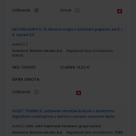
Udžbenik
Omot
LIKOVNA MAPA 5 i 6; likovna mapa s kolažnim papirom za 5. i
6. razred OŠ
Autor(i):
/
Nakladnik:
ŠKOLSKA KNJIGA d.d.
Registarski broj ministarstva:
014176
SKU:
CIJENA:
569365
14,00 €
ŠIFRA OMOTA:
Udžbenik
SVIJET TEHNIKE 6; udžbenik tehničke kulture s dodatnim
digitalnim sadržajima u šestom razredu osnovne škole
Autor(i):
Delić Jukić Koprivnjak Kovačević grupa autora
Nakladnik:
ŠKOLSKA KNJIGA d.d.
Registarski broj ministarstva:
7089