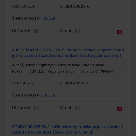
SKU:
CIJENA:
567250
18,29 €
ŠIFRA OMOTA:
500252
Udžbenik
Omot
AUF DIE PLATZE, FERTIG, LOS 6; radna bilježnica iz njemačkoga
jezika za šesti razred osnovne škole (šesta godina učenja)
Autor(i):
Dinka Štiglmayer Bočkarjov Irena Pehar Miklenić
Nakladnik:
ALFA d.d.
Registarski broj ministarstva:
6476-DOM
SKU:
CIJENA:
567251
12,00 €
ŠIFRA OMOTA:
500252
Udžbenik
Omot
LERNEN UND SPIELEN 3; udžbenik iz njemačkoga jezika za šesti
razred osnovne škole (treća godina učenja)