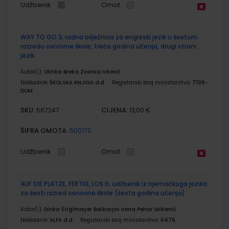
Udžbenik
Omot
WAY TO GO 3; radna bilježnica za engleski jezik u šestom
razredu osnovne škole, treća godina učenja, drugi strani
jezik
Autor(i):
Olinka Breka Zvonka Ivković
Nakladnik:
ŠKOLSKA KNJIGA d.d.
Registarski broj ministarstva:
7106-
DOM
SKU:
CIJENA:
567247
13,00 €
ŠIFRA OMOTA:
500170
Udžbenik
Omot
AUF DIE PLATZE, FERTIG, LOS 6; udžbenik iz njemačkoga jezika
za šesti razred osnovne škole (šesta godina učenja)
Autor(i):
Dinka Štiglmayer Bočkarjov Irena Pehar Miklenić
Nakladnik:
ALFA d.d.
Registarski broj ministarstva:
6476