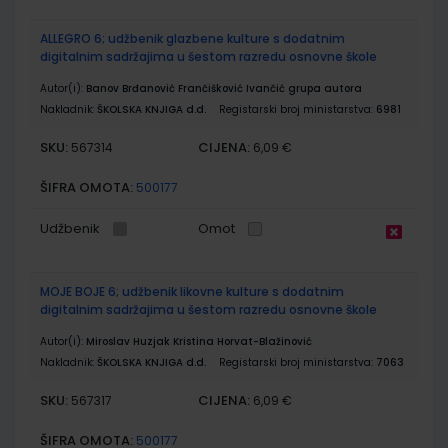
ALLEGRO 6; udžbenik glazbene kulture s dodatnim
digitalnim sadržajima u šestom razredu osnovne škole
Autor(i):
Banov Brđanović Frančišković Ivančić grupa autora
Nakladnik:
ŠKOLSKA KNJIGA d.d.
Registarski broj ministarstva:
6981
SKU:
CIJENA:
567314
6,09 €
ŠIFRA OMOTA:
500177
Udžbenik
Omot
MOJE BOJE 6; udžbenik likovne kulture s dodatnim
digitalnim sadržajima u šestom razredu osnovne škole
Autor(i):
Miroslav Huzjak Kristina Horvat-Blažinović
Nakladnik:
ŠKOLSKA KNJIGA d.d.
Registarski broj ministarstva:
7063
SKU:
CIJENA:
567317
6,09 €
ŠIFRA OMOTA:
500177