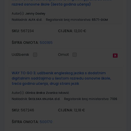
razred osnovne škole (šesta godina učenja)
Autor(i):
Jenny Dooley
Nakladnik:
ALFA d.d.
Registarski broj ministarstva:
6571-DOM
SKU:
CIJENA:
567234
12,00 €
ŠIFRA OMOTA:
500165
Udžbenik
Omot
WAY TO GO 3; udžbenik engleskog jezika s dodatnim
digitalnim sadržajima u šestom razredu osnovne škole,
treća godina učenja, drugi strani jezik
Autor(i):
Olinka Breka Zvonka Ivković
Nakladnik:
ŠKOLSKA KNJIGA d.d.
Registarski broj ministarstva:
7106
SKU:
CIJENA:
567246
12,18 €
ŠIFRA OMOTA:
500170