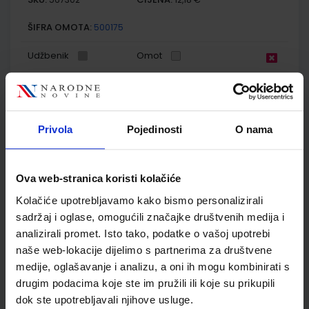
ŠIFRA OMOTA:
500175
Udžbenik
Omot
GEA 2; radna bilježnica za geografiju u šestom razredu
osnovne škole
Privola
Pojedinosti
O nama
Autor(i):
Orešić Tišma Vuk Bujan Kralj
Nakladnik:
ŠKOLSKA KNJIGA d.d.
Registarski broj ministarstva:
7018-
DOM
Ova web-stranica koristi kolačiće
SKU:
CIJENA:
567303
13,60 €
Kolačiće upotrebljavamo kako bismo personalizirali
ŠIFRA OMOTA:
500175
sadržaj i oglase, omogućili značajke društvenih medija i
analizirali promet. Isto tako, podatke o vašoj upotrebi
Udžbenik
Omot
naše web-lokacije dijelimo s partnerima za društvene
medije, oglašavanje i analizu, a oni ih mogu kombinirati s
drugim podacima koje ste im pružili ili koje su prikupili
KLIO 6; udžbenik povijesti s dodatnim digitalnim sadržajima
u šestom razredu osnovne škole
dok ste upotrebljavali njihove usluge.