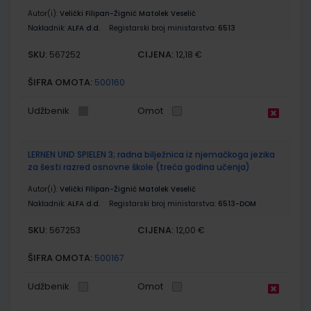
Autor(i):
Velički Filipan-Žignić Matolek Veselić
Nakladnik:
ALFA d.d.
Registarski broj ministarstva:
6513
SKU:
CIJENA:
567252
12,18 €
ŠIFRA OMOTA:
500160
Udžbenik
Omot
LERNEN UND SPIELEN 3; radna bilježnica iz njemačkoga jezika
za šesti razred osnovne škole (treća godina učenja)
Autor(i):
Velički Filipan-Žignić Matolek Veselić
Nakladnik:
ALFA d.d.
Registarski broj ministarstva:
6513-DOM
SKU:
CIJENA:
567253
12,00 €
ŠIFRA OMOTA:
500167
Udžbenik
Omot