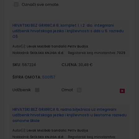
Označi sve omote
Grupirani
HRVATSKI BEZ GRANICA 6; komplet 1. i 2. dio. integrirani
proizvodi
udžbenik hrvatskoga jezika i književnosti s dds u 6. razredu
OŠ
Autor(i):
Levak Močibob Sandalić Pettv Budija
Nakladnik:
ŠKOLSKA KNJIGA d.d.
Registarski broj ministarstva:
7029
SKU:
CIJENA:
567224
30,48 €
ŠIFRA OMOTA:
500157
Udžbenik
Omot
HRVATSKI BEZ GRANICA 6; radna bilježnica uz integrirani
udžbenik hrvatskoga jezika i književnosti u šestome razredu
osnovne škole
Autor(i):
Levak Močibob Sandalić Pettv Budija
Nakladnik:
ŠKOLSKA KNJIGA d.d.
Registarski broj ministarstva: