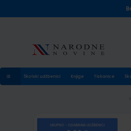
B
Školski udžbenici
Knjige
Tiskanice
Šk
UKUPNO - ODABRANI UDŽBENICI