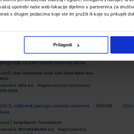
vašoj upotrebi naše web-lokacije dijelimo s partnerima za društv
MOJA ZEMLJA 1; udžbenik iz geografije za
556165
5001
peti razred osnovne škole
rati s drugim podacima koje ste im pružili ili koje su prikupili do
utor(i):
Ivan Gambiroža Josip Jukić Dinko Marin Ana
Mesić
Nakladnik:
ALFA d.d.
Registarski broj ministarstva:
6013
Prilagodi
MOJA ZEMLJA 1; radna bilježnica iz
556166
5001
geografije za peti razred osnovne škole
utor(i):
Ivan Gambiroža Josip Jukić Dinko Marin Ana
Mesić
Nakladnik:
ALFA d.d.
Registarski broj ministarstva:
6013-DOM
KLIO 5; udžbenik petoga razreda osnovne
556468
5004
škole
utor(i):
Sonja Bančić Tina Matanić
Nakladnik:
ŠKOLSKA KNJIGA d.d.
Registarski broj