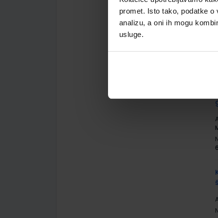
promet. Isto tako, podatke o 
analizu, a oni ih mogu kombini
usluge.
A
A
A