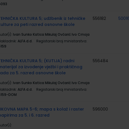
6093
TEHNIČKA KULTURA 5; udžbenik iz tehničke
556182
5001
kulture za peti razred osnovne škole
utor(i):
Ivan Sunko Katica Mikulaj Ovčarić Ivo Crnoja
Nakladnik:
ALFA d.d.
Registarski broj ministarstva:
6159
TEHNIČKA KULTURA 5; (KUTIJA) radni
556484
materijal za izvođenje vježbi i praktičnog
rada za 5. razred osnovne škole
utor(i):
Ivan Sunko Katica Mikulaj Ovčarić Ivo Crnoja
Nakladnik:
ALFA d.d.
Registarski broj ministarstva:
6159-DOM
LIKOVNA MAPA 5-6; mapa s kolaž i raster
596000
papirima za 5. i 6. razred
utor(i):