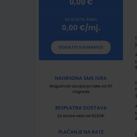
0,00 €
NA 12 RATA, SAMO
0,00 €/mj.
G
p
DODAJTE U KOŠARICU
A
NAGRADNA SMS IGRA
Mogućnost osvajanja neke od 101
nagrade
A
BESPLATNA DOSTAVA
Za iznose veće od 62,50€
PLAĆANJE NA RATE