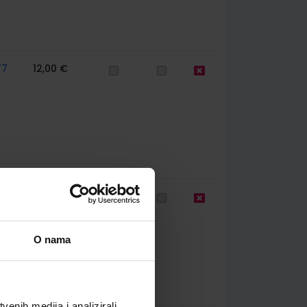
77
12,00 €
64
22,42 €
O nama
enih medija i analizirali