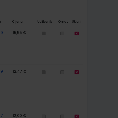
a
Cijena
Udžbenik
Omot
Ukloni
79
15,55 €
79
12,47 €
67
12,00 €