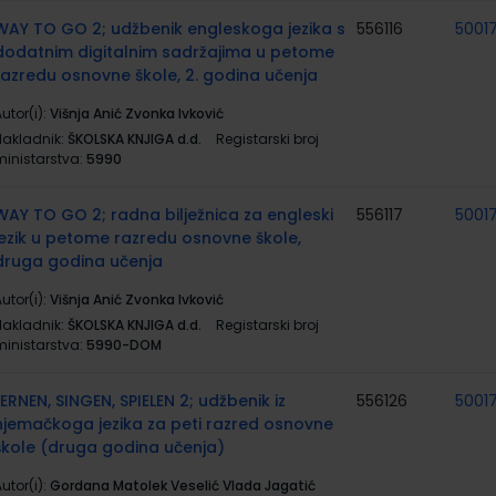
WAY TO GO 2; udžbenik engleskoga jezika s
556116
5001
dodatnim digitalnim sadržajima u petome
razredu osnovne škole, 2. godina učenja
utor(i):
Višnja Anić Zvonka Ivković
Nakladnik:
ŠKOLSKA KNJIGA d.d.
Registarski broj
ministarstva:
5990
WAY TO GO 2; radna bilježnica za engleski
556117
5001
jezik u petome razredu osnovne škole,
druga godina učenja
utor(i):
Višnja Anić Zvonka Ivković
Nakladnik:
ŠKOLSKA KNJIGA d.d.
Registarski broj
ministarstva:
5990-DOM
LERNEN, SINGEN, SPIELEN 2; udžbenik iz
556126
5001
njemačkoga jezika za peti razred osnovne
škole (druga godina učenja)
utor(i):
Gordana Matolek Veselić Vlada Jagatić