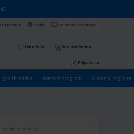
 €
sta pitanja
Vodiči
Preuzmite kataloge
Lista želja
Moja košarica
Prijavite se
Igra i kreativa
Darovni program
Čišćenje i higijena
utno nije dostupno)