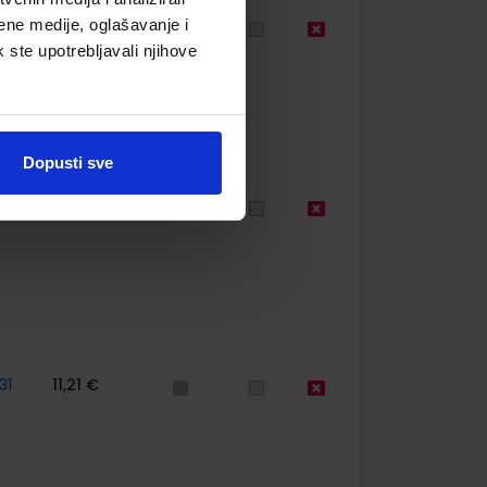
ene medije, oglašavanje i
67
8,41 €
k ste upotrebljavali njihove
Dopusti sve
60
12,00 €
31
11,21 €