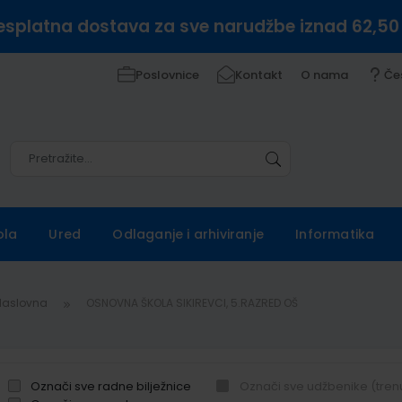
esplatna dostava za sve narudžbe iznad 62,50
Poslovnice
Kontakt
O nama
Če
Pretražite
Pretražite
ola
Ured
Odlaganje i arhiviranje
Informatika
Naslovna
OSNOVNA ŠKOLA SIKIREVCI, 5.RAZRED OŠ
Označi sve radne bilježnice
Označi sve udžbenike (tren