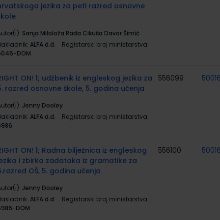
hrvatskoga jezika za peti razred osnovne
škole
utor(i):
Sanja Miloloža Rada Cikuša Davor Šimić
Nakladnik:
ALFA d.d.
Registarski broj ministarstva:
6046-DOM
RIGHT ON! 1; udžbenik iz engleskog jezika za
556099
5001
5. razred osnovne škole, 5. godina učenja
utor(i):
Jenny Dooley
Nakladnik:
ALFA d.d.
Registarski broj ministarstva:
5986
RIGHT ON! 1; Radna bilježnica iz engleskog
556100
5001
jezika i zbirka zadataka iz gramatike za
5.razred OŠ, 5. godina učenja
utor(i):
Jenny Dooley
Nakladnik:
ALFA d.d.
Registarski broj ministarstva:
5986-DOM