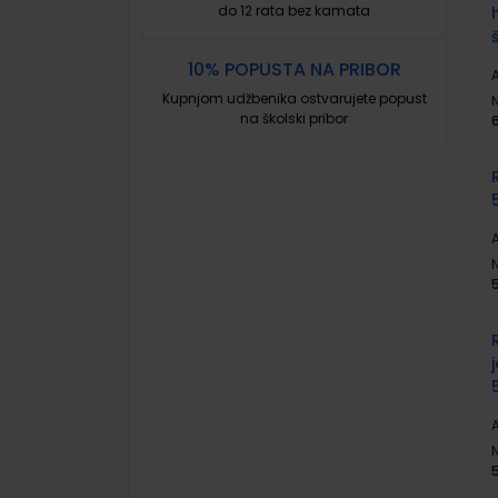
do 12 rata bez kamata
10% POPUSTA NA PRIBOR
A
Kupnjom udžbenika ostvarujete popust
na školski pribor
A
A