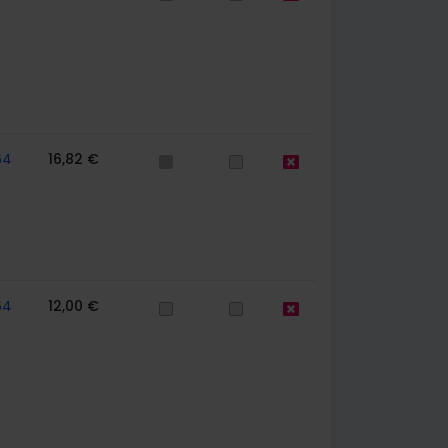
64
16,82 €
64
12,00 €