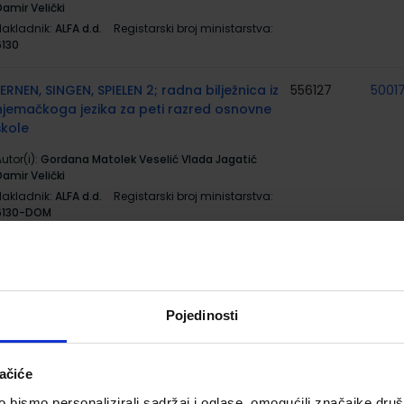
amir Velički
Nakladnik:
ALFA d.d.
Registarski broj ministarstva:
6130
LERNEN, SINGEN, SPIELEN 2; radna bilježnica iz
556127
5001
njemačkoga jezika za peti razred osnovne
škole
utor(i):
Gordana Matolek Veselić Vlada Jagatić
amir Velički
Nakladnik:
ALFA d.d.
Registarski broj ministarstva:
6130-DOM
MATEMATIKA 5; komplet 1. i 2. svezak,
556153
5001
udžbenik matematike za peti razred
osnovne škole
Pojedinosti
utor(i):
Šikić Draženović Žitko Golac Jakopović
Goleš grupa autora
Nakladnik:
PROFIL KLETT d.o.o.
Registarski broj
ačiće
ministarstva:
6118
bismo personalizirali sadržaj i oglase, omogućili značajke društv