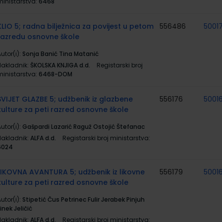
ministarstva:
6468
KLIO 5; radna bilježnica za povijest u petom
556486
5001
razredu osnovne škole
utor(i):
Sonja Banić Tina Matanić
Nakladnik:
ŠKOLSKA KNJIGA d.d.
Registarski broj
ministarstva:
6468-DOM
SVIJET GLAZBE 5; udžbenik iz glazbene
556176
5001
kulture za peti razred osnovne škole
utor(i):
Gašpardi Lazarić Raguž Ostojić Štefanac
Nakladnik:
ALFA d.d.
Registarski broj ministarstva:
6024
LIKOVNA AVANTURA 5; udžbenik iz likovne
556179
5001
kulture za peti razred osnovne škole
utor(i):
Stipetić Čus Petrinec Fulir Jerabek Pinjuh
inek Jeličić
Nakladnik:
ALFA d.d.
Registarski broj ministarstva: