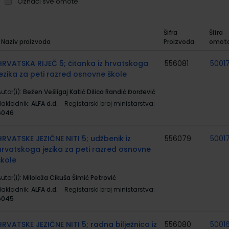
Označi sve omote
Šifra
Šifra
Naziv proizvoda
Proizvoda
omot
rupirani
roizvodi
HRVATSKA RIJEČ 5; čitanka iz hrvatskoga
556081
5001
jezika za peti razred osnovne škole
utor(i):
Bežen Vešligaj Katić Dilica Randić Đorđević
Nakladnik:
ALFA d.d.
Registarski broj ministarstva:
6046
HRVATSKE JEZIČNE NITI 5; udžbenik iz
556079
5001
hrvatskoga jezika za peti razred osnovne
škole
utor(i):
Miloloža Cikuša Šimić Petrović
Nakladnik:
ALFA d.d.
Registarski broj ministarstva:
6045
HRVATSKE JEZIČNE NITI 5; radna bilježnica iz
556080
5001