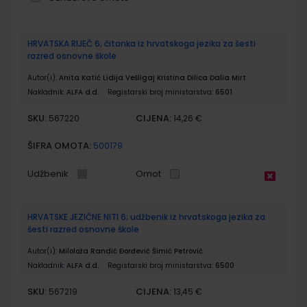
Grupirani
HRVATSKA RIJEČ 6; čitanka iz hrvatskoga jezika za šesti
proizvodi
razred osnovne škole
Autor(i):
Anita Katić Lidija Vešligaj Kristina Dilica Dalia Mirt
Nakladnik:
ALFA d.d.
Registarski broj ministarstva:
6501
SKU:
CIJENA:
567220
14,26 €
ŠIFRA OMOTA:
500179
Udžbenik
Omot
HRVATSKE JEZIČNE NITI 6; udžbenik iz hrvatskoga jezika za
šesti razred osnovne škole
Autor(i):
Miloloža Randić Đorđević Šimić Petrović
Nakladnik:
ALFA d.d.
Registarski broj ministarstva:
6500
SKU:
CIJENA:
567219
13,45 €