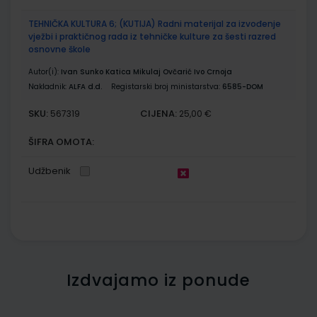
TEHNIČKA KULTURA 6; (KUTIJA) Radni materijal za izvođenje
vježbi i praktičnog rada iz tehničke kulture za šesti razred
osnovne škole
Autor(i):
Ivan Sunko Katica Mikulaj Ovčarić Ivo Crnoja
Nakladnik:
ALFA d.d.
Registarski broj ministarstva:
6585-DOM
SKU:
CIJENA:
567319
25,00 €
ŠIFRA OMOTA:
Udžbenik
Izdvajamo iz ponude