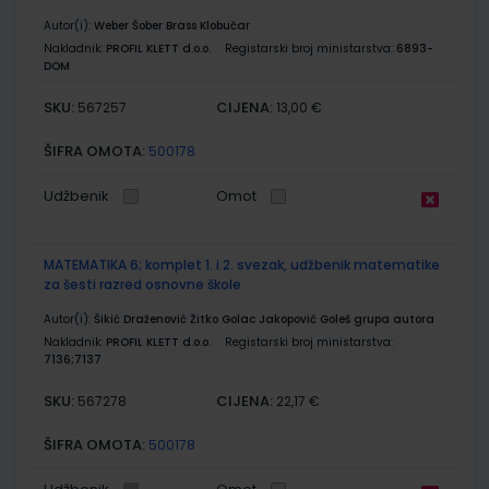
Autor(i):
Weber Šober Brass Klobučar
Nakladnik:
PROFIL KLETT d.o.o.
Registarski broj ministarstva:
6893-
DOM
SKU:
CIJENA:
567257
13,00 €
ŠIFRA OMOTA:
500178
Udžbenik
Omot
MATEMATIKA 6; komplet 1. i 2. svezak, udžbenik matematike
za šesti razred osnovne škole
Autor(i):
Šikić Draženović Žitko Golac Jakopović Goleš grupa autora
Nakladnik:
PROFIL KLETT d.o.o.
Registarski broj ministarstva:
7136;7137
SKU:
CIJENA:
567278
22,17 €
ŠIFRA OMOTA:
500178