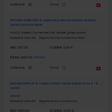
Udžbenik
Omot
LIKOVNA AVANTURA 6; udžbenik iz likovne kulture za šesti
razred osnovne škole
Autor(i):
Stipetić Čus Petrinec Fulir Jerabek grupa autora
Nakladnik:
ALFA d.d.
Registarski broj ministarstva:
6521
SKU:
CIJENA:
567315
5,54 €
ŠIFRA OMOTA:
500160
Udžbenik
Omot
LIKOVNA MAPA 5-6; mapa s kolaž i raster papirima za 5. i 6.
razred
Autor(i):
Nakladnik:
ALFA d.d.
Registarski broj ministarstva:
SKU:
CIJENA:
596000
14,00 €