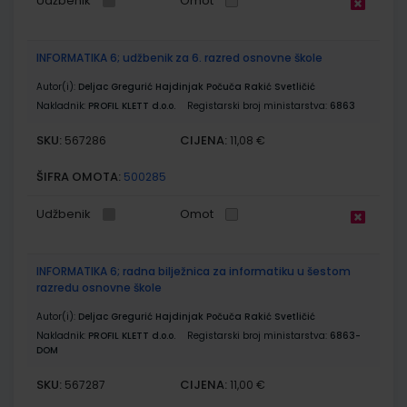
Udžbenik
Omot
INFORMATIKA 6; udžbenik za 6. razred osnovne škole
Autor(i):
Deljac Gregurić Hajdinjak Počuča Rakić Svetličić
Nakladnik:
PROFIL KLETT d.o.o.
Registarski broj ministarstva:
6863
SKU:
CIJENA:
567286
11,08 €
ŠIFRA OMOTA:
500285
Udžbenik
Omot
INFORMATIKA 6; radna bilježnica za informatiku u šestom
razredu osnovne škole
Autor(i):
Deljac Gregurić Hajdinjak Počuča Rakić Svetličić
Nakladnik:
PROFIL KLETT d.o.o.
Registarski broj ministarstva:
6863-
DOM
SKU:
CIJENA:
567287
11,00 €