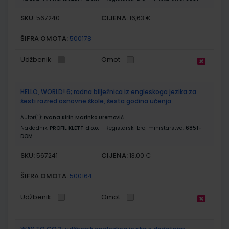
SKU:
CIJENA:
567240
16,63 €
ŠIFRA OMOTA:
500178
Udžbenik
Omot
HELLO, WORLD! 6; radna bilježnica iz engleskoga jezika za
šesti razred osnovne škole, šesta godina učenja
Autor(i):
Ivana Kirin Marinko Uremović
Nakladnik:
PROFIL KLETT d.o.o.
Registarski broj ministarstva:
6851-
DOM
SKU:
CIJENA:
567241
13,00 €
ŠIFRA OMOTA:
500164
Udžbenik
Omot