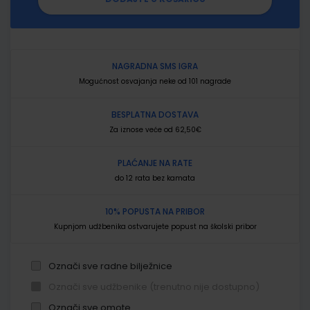
NAGRADNA SMS IGRA
Mogućnost osvajanja neke od 101 nagrade
BESPLATNA DOSTAVA
Za iznose veće od 62,50€
PLAĆANJE NA RATE
do 12 rata bez kamata
10% POPUSTA NA PRIBOR
Kupnjom udžbenika ostvarujete popust na školski pribor
Označi sve radne bilježnice
Označi sve udžbenike (trenutno nije dostupno)
Označi sve omote