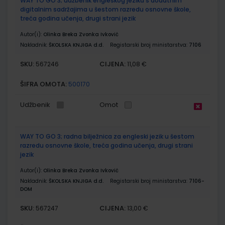
WAY TO GO 3; udžbenik engleskog jezika s dodatnim
digitalnim sadržajima u šestom razredu osnovne škole,
treća godina učenja, drugi strani jezik
Autor(i):
Olinka Breka Zvonka Ivković
Nakladnik:
ŠKOLSKA KNJIGA d.d.
Registarski broj ministarstva:
7106
SKU:
CIJENA:
567246
11,08 €
ŠIFRA OMOTA:
500170
Udžbenik
Omot
WAY TO GO 3; radna bilježnica za engleski jezik u šestom
razredu osnovne škole, treća godina učenja, drugi strani
jezik
Autor(i):
Olinka Breka Zvonka Ivković
Nakladnik:
ŠKOLSKA KNJIGA d.d.
Registarski broj ministarstva:
7106-
DOM
SKU:
CIJENA:
567247
13,00 €