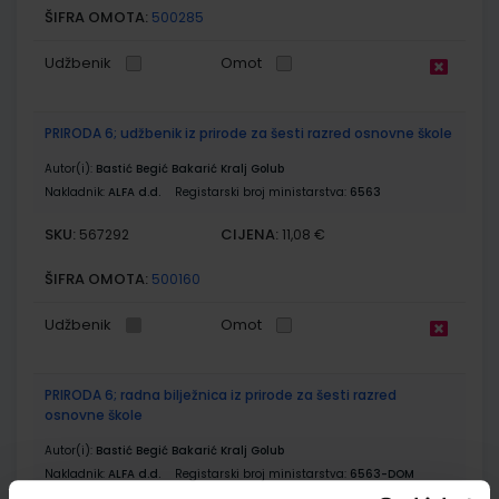
ŠIFRA OMOTA:
500285
Udžbenik
Omot
PRIRODA 6; udžbenik iz prirode za šesti razred osnovne škole
Autor(i):
Bastić Begić Bakarić Kralj Golub
Nakladnik:
ALFA d.d.
Registarski broj ministarstva:
6563
SKU:
CIJENA:
567292
11,08 €
ŠIFRA OMOTA:
500160
Udžbenik
Omot
PRIRODA 6; radna bilježnica iz prirode za šesti razred
osnovne škole
Autor(i):
Bastić Begić Bakarić Kralj Golub
Nakladnik:
ALFA d.d.
Registarski broj ministarstva:
6563-DOM