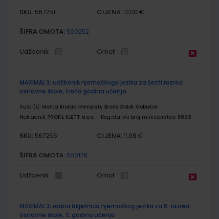
SKU:
CIJENA:
567251
12,00 €
ŠIFRA OMOTA:
500252
Udžbenik
Omot
MAXIMAL 3; udžbenik njemačkoga jezika za šesti razred
osnovne škole, treća godina učenja
Autor(i):
Motta Krulak-Kempisty Brass Glđck Klobučar
Nakladnik:
PROFIL KLETT d.o.o.
Registarski broj ministarstva:
6893
SKU:
CIJENA:
567256
11,08 €
ŠIFRA OMOTA:
500178
Udžbenik
Omot
MAXIMAL 3; radna bilježnica njemačkog jezika za 6. razred
osnovne škole, 3. godina učenja