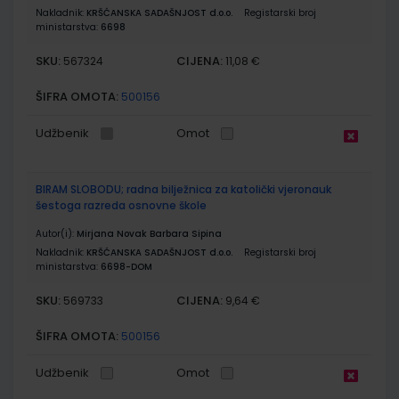
Nakladnik:
KRŠĆANSKA SADAŠNJOST d.o.o.
Registarski broj
ministarstva:
6698
SKU:
CIJENA:
567324
11,08 €
ŠIFRA OMOTA:
500156
Udžbenik
Omot
BIRAM SLOBODU; radna bilježnica za katolički vjeronauk
šestoga razreda osnovne škole
Autor(i):
Mirjana Novak Barbara Sipina
Nakladnik:
KRŠĆANSKA SADAŠNJOST d.o.o.
Registarski broj
ministarstva:
6698-DOM
SKU:
CIJENA:
569733
9,64 €
ŠIFRA OMOTA:
500156
Udžbenik
Omot