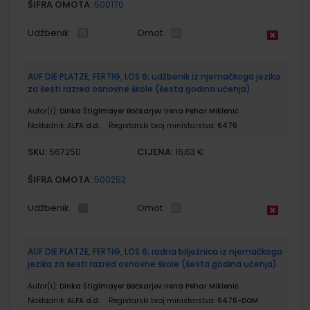
ŠIFRA OMOTA:
500170
Udžbenik
Omot
AUF DIE PLATZE, FERTIG, LOS 6; udžbenik iz njemačkoga jezika
za šesti razred osnovne škole (šesta godina učenja)
Autor(i):
Dinka Štiglmayer Bočkarjov Irena Pehar Miklenić
Nakladnik:
ALFA d.d.
Registarski broj ministarstva:
6476
SKU:
CIJENA:
567250
16,63 €
ŠIFRA OMOTA:
500252
Udžbenik
Omot
AUF DIE PLATZE, FERTIG, LOS 6; radna bilježnica iz njemačkoga
jezika za šesti razred osnovne škole (šesta godina učenja)
Autor(i):
Dinka Štiglmayer Bočkarjov Irena Pehar Miklenić
Nakladnik:
ALFA d.d.
Registarski broj ministarstva:
6476-DOM