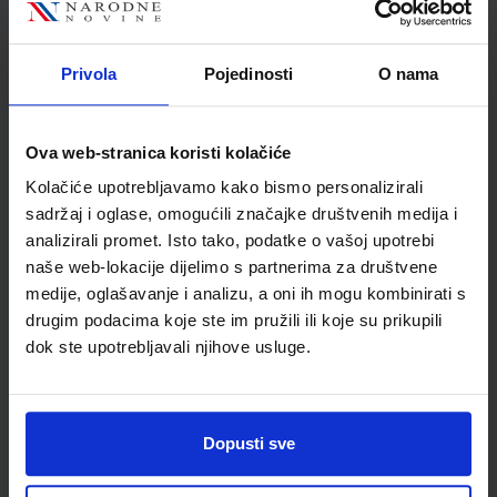
SKU:
CIJENA:
567293
12,00 €
ŠIFRA OMOTA:
500160
Privola
Pojedinosti
O nama
Udžbenik
Omot
Ova web-stranica koristi kolačiće
MOJA ZEMLJA 2; udžbenik iz geografije za šesti razred
Kolačiće upotrebljavamo kako bismo personalizirali
osnovne škole
sadržaj i oglase, omogućili značajke društvenih medija i
Autor(i):
Ivan Gambiroža Josip Jukić Dinko Marin Ana Mesić
analizirali promet. Isto tako, podatke o vašoj upotrebi
Nakladnik:
ALFA d.d.
Registarski broj ministarstva:
6541
naše web-lokacije dijelimo s partnerima za društvene
medije, oglašavanje i analizu, a oni ih mogu kombinirati s
SKU:
CIJENA:
567300
11,08 €
drugim podacima koje ste im pružili ili koje su prikupili
ŠIFRA OMOTA:
500160
dok ste upotrebljavali njihove usluge.
Udžbenik
Omot
Dopusti sve
MOJA ZEMLJA 2; radna bilježnica iz geografije za šesti razred
osnovne škole