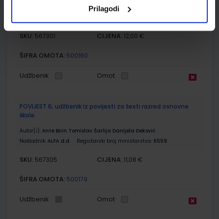
Autor(i):
Ivan Gambiroža Josip Jukić Dinko Marin Ana Mesić
Prilagodi
Nakladnik:
ALFA d.d.
Registarski broj ministarstva:
6541-DOM
SKU:
CIJENA:
567301
12,00 €
ŠIFRA OMOTA:
500160
Udžbenik
Omot
POVIJEST 6; udžbenik iz povijesti za šesti razred osnovne
škole
Autor(i):
Ante Birin Tomislav Šarlija Danijela Deković
Nakladnik:
ALFA d.d.
Registarski broj ministarstva:
6559
SKU:
CIJENA:
567305
11,08 €
ŠIFRA OMOTA:
500179
Udžbenik
Omot