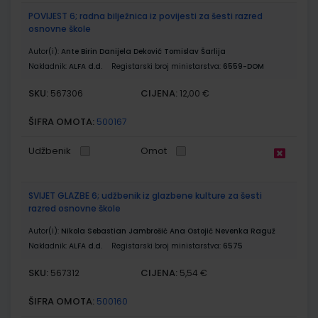
POVIJEST 6; radna bilježnica iz povijesti za šesti razred
osnovne škole
Autor(i):
Ante Birin Danijela Deković Tomislav Šarlija
Nakladnik:
ALFA d.d.
Registarski broj ministarstva:
6559-DOM
SKU:
CIJENA:
567306
12,00 €
ŠIFRA OMOTA:
500167
Udžbenik
Omot
SVIJET GLAZBE 6; udžbenik iz glazbene kulture za šesti
razred osnovne škole
Autor(i):
Nikola Sebastian Jambrošić Ana Ostojić Nevenka Raguž
Nakladnik:
ALFA d.d.
Registarski broj ministarstva:
6575
SKU:
CIJENA:
567312
5,54 €
ŠIFRA OMOTA:
500160