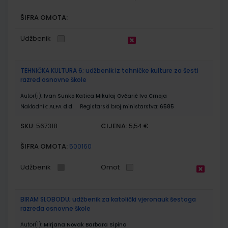
ŠIFRA OMOTA:
Udžbenik
TEHNIČKA KULTURA 6; udžbenik iz tehničke kulture za šesti
razred osnovne škole
Autor(i):
Ivan Sunko Katica Mikulaj Ovčarić Ivo Crnoja
Nakladnik:
ALFA d.d.
Registarski broj ministarstva:
6585
SKU:
CIJENA:
567318
5,54 €
ŠIFRA OMOTA:
500160
Udžbenik
Omot
BIRAM SLOBODU; udžbenik za katolički vjeronauk šestoga
razreda osnovne škole
Autor(i):
Mirjana Novak Barbara Sipina