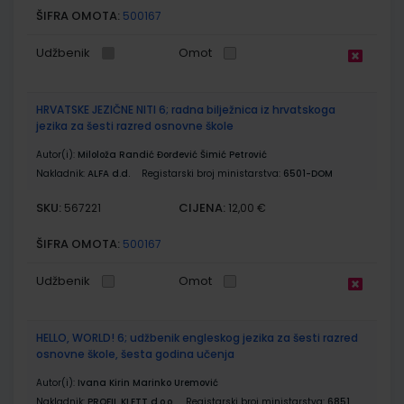
ŠIFRA OMOTA:
500167
Udžbenik
Omot
HRVATSKE JEZIČNE NITI 6; radna bilježnica iz hrvatskoga
jezika za šesti razred osnovne škole
Autor(i):
Miloloža Randić Đorđević Šimić Petrović
Nakladnik:
ALFA d.d.
Registarski broj ministarstva:
6501-DOM
SKU:
CIJENA:
567221
12,00 €
ŠIFRA OMOTA:
500167
Udžbenik
Omot
HELLO, WORLD! 6; udžbenik engleskog jezika za šesti razred
osnovne škole, šesta godina učenja
Autor(i):
Ivana Kirin Marinko Uremović
Nakladnik:
PROFIL KLETT d.o.o.
Registarski broj ministarstva:
6851