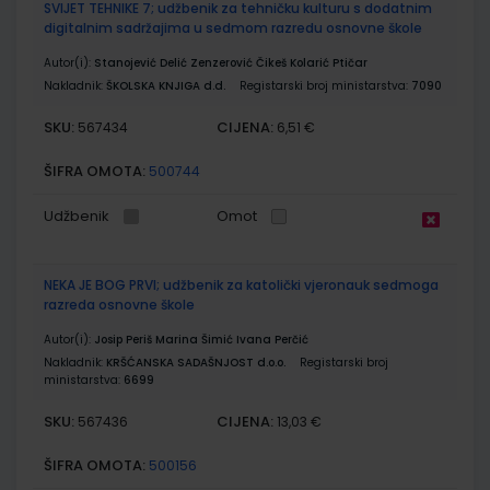
SVIJET TEHNIKE 7; udžbenik za tehničku kulturu s dodatnim
digitalnim sadržajima u sedmom razredu osnovne škole
Autor(i):
Stanojević Delić Zenzerović Čikeš Kolarić Ptičar
Nakladnik:
ŠKOLSKA KNJIGA d.d.
Registarski broj ministarstva:
7090
SKU:
CIJENA:
567434
6,51 €
ŠIFRA OMOTA:
500744
Udžbenik
Omot
NEKA JE BOG PRVI; udžbenik za katolički vjeronauk sedmoga
razreda osnovne škole
Autor(i):
Josip Periš Marina Šimić Ivana Perčić
Nakladnik:
KRŠĆANSKA SADAŠNJOST d.o.o.
Registarski broj
ministarstva:
6699
SKU:
CIJENA:
567436
13,03 €
ŠIFRA OMOTA:
500156