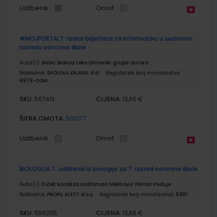
Udžbenik
Omot
#MOJPORTAL7; radna bilježnica za informatiku u sedmom
razredu osnovne škole
Autor(i):
Babić Bubica Leko Dimovski grupa autora
Nakladnik:
ŠKOLSKA KNJIGA d.d.
Registarski broj ministarstva:
6979-DOM
SKU:
CIJENA:
567413
13,60 €
ŠIFRA OMOTA:
500177
Udžbenik
Omot
BIOLOGIJA 7; udžbenik iz biologije za 7. razred osnovne škole
Autor(i):
Čiček Karakaš Kodžoman Meštrović Petrač Poduje
Nakladnik:
PROFIL KLETT d.o.o.
Registarski broj ministarstva:
5981
SKU:
CIJENA:
556205
12,66 €