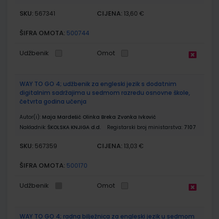
SKU:
CIJENA:
567341
13,60 €
ŠIFRA OMOTA:
500744
Udžbenik
Omot
WAY TO GO 4; udžbenik za engleski jezik s dodatnim
digitalnim sadržajima u sedmom razredu osnovne škole,
četvrta godina učenja
Autor(i):
Maja Mardešić Olinka Breka Zvonka Ivković
Nakladnik:
ŠKOLSKA KNJIGA d.d.
Registarski broj ministarstva:
7107
SKU:
CIJENA:
567359
13,03 €
ŠIFRA OMOTA:
500170
Udžbenik
Omot
WAY TO GO 4; radna bilježnica za engleski jezik u sedmom