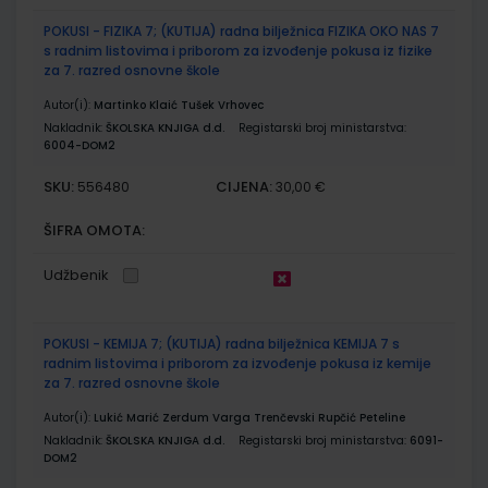
POKUSI - FIZIKA 7; (KUTIJA) radna bilježnica FIZIKA OKO NAS 7
s radnim listovima i priborom za izvođenje pokusa iz fizike
za 7. razred osnovne škole
Autor(i):
Martinko Klaić Tušek Vrhovec
Nakladnik:
ŠKOLSKA KNJIGA d.d.
Registarski broj ministarstva:
6004-DOM2
SKU:
CIJENA:
556480
30,00 €
ŠIFRA OMOTA:
Udžbenik
POKUSI - KEMIJA 7; (KUTIJA) radna bilježnica KEMIJA 7 s
radnim listovima i priborom za izvođenje pokusa iz kemije
za 7. razred osnovne škole
Autor(i):
Lukić Marić Zerdum Varga Trenčevski Rupčić Peteline
Nakladnik:
ŠKOLSKA KNJIGA d.d.
Registarski broj ministarstva:
6091-
DOM2