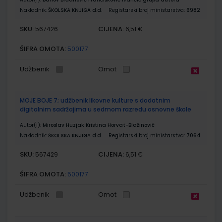
Nakladnik:
ŠKOLSKA KNJIGA d.d.
Registarski broj ministarstva:
6982
SKU:
CIJENA:
567426
6,51 €
ŠIFRA OMOTA:
500177
Udžbenik
Omot
MOJE BOJE 7; udžbenik likovne kulture s dodatnim
digitalnim sadržajima u sedmom razredu osnovne škole
Autor(i):
Miroslav Huzjak Kristina Horvat-Blažinović
Nakladnik:
ŠKOLSKA KNJIGA d.d.
Registarski broj ministarstva:
7064
SKU:
CIJENA:
567429
6,51 €
ŠIFRA OMOTA:
500177
Udžbenik
Omot