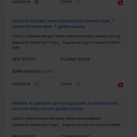
Udžbenik
Omot
LOGISCH! A2.2 NEU; radna bilježnica za njemački jezik, 7.
razred osnovne škole, 7. godina učenja
Autor(i):
Stefanie Dengler Sarah Fleer Paul Rusch Cordula Schurig
Nakladnik:
PROFIL KLETT d.o.o.
Registarski broj ministarstva:
6876-
DOM
SKU:
CIJENA:
567372
13,00 €
ŠIFRA OMOTA:
500177
Udžbenik
Omot
MAXIMAL 4; udžbenik njemačkoga jezika za sedmi razred
osnovne škole, četvrta godina učenja
Autor(i):
Motta Krulak-Kempisty Glđck Reinke Klobučar
Nakladnik:
PROFIL KLETT d.o.o.
Registarski broj ministarstva:
6894
SKU:
CIJENA:
567373
13,03 €