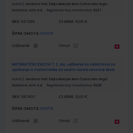
Autor(i):
Gordana Paić Željko Bošnjak Boris Čulina Niko Grgić
Nakladnik:
ALFA d.d.
Registarski broj ministarstva:
6527
SKU:
CIJENA:
567399
13,06 €
ŠIFRA OMOTA:
500179
Udžbenik
Omot
MATEMATIČKI IZAZOVI 7; 2. dio, udžbenik sa zadatcima za
vježbanje iz matematike za sedmi razred osnovne škole
Autor(i):
Gordana Paić Željko Bošnjak Boris Čulina Niko Grgić
Nakladnik:
ALFA d.d.
Registarski broj ministarstva:
6528
SKU:
CIJENA:
567400
13,00 €
ŠIFRA OMOTA:
500179
Udžbenik
Omot