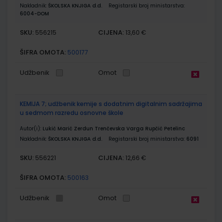
Nakladnik:
ŠKOLSKA KNJIGA d.d.
Registarski broj ministarstva:
6004-DOM
SKU:
CIJENA:
556215
13,60 €
ŠIFRA OMOTA:
500177
Udžbenik
Omot
KEMIJA 7; udžbenik kemije s dodatnim digitalnim sadržajima
u sedmom razredu osnovne škole
Autor(i):
Lukić Marić Zerdun Trenčevska Varga Rupčić Petelinc
Nakladnik:
ŠKOLSKA KNJIGA d.d.
Registarski broj ministarstva:
6091
SKU:
CIJENA:
556221
12,66 €
ŠIFRA OMOTA:
500163
Udžbenik
Omot