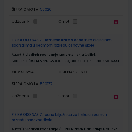
ŠIFRA OMOTA:
500261
Udžbenik
Omot
FIZIKA OKO NAS 7; udžbenik fizike s dodatnim digitalnim
sadržajima u sedmom razredu osnovne škole
Autor(i):
Vladimir Paar Sanja Martinko Tanja Ćulibrk
Nakladnik:
ŠKOLSKA KNJIGA d.d.
Registarski broj ministarstva:
6004
SKU:
CIJENA:
556214
12,66 €
ŠIFRA OMOTA:
500177
Udžbenik
Omot
FIZIKA OKO NAS 7; radna bilježnica za fiziku u sedmom
razredu osnovne škole
Autor(i):
Vladimir Paar Tanja Ćulibrk Mladen Klaić Sanja Martinko