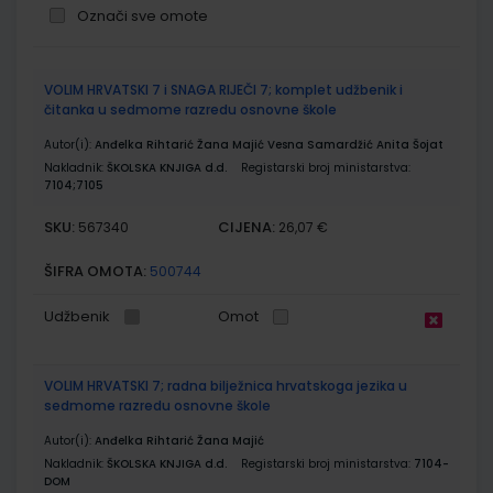
Označi sve omote
Grupirani
VOLIM HRVATSKI 7 i SNAGA RIJEČI 7; komplet udžbenik i
proizvodi
čitanka u sedmome razredu osnovne škole
Autor(i):
Anđelka Rihtarić Žana Majić Vesna Samardžić Anita Šojat
Nakladnik:
ŠKOLSKA KNJIGA d.d.
Registarski broj ministarstva:
7104;7105
SKU:
CIJENA:
567340
26,07 €
ŠIFRA OMOTA:
500744
Udžbenik
Omot
VOLIM HRVATSKI 7; radna bilježnica hrvatskoga jezika u
sedmome razredu osnovne škole
Autor(i):
Anđelka Rihtarić Žana Majić
Nakladnik:
ŠKOLSKA KNJIGA d.d.
Registarski broj ministarstva:
7104-
DOM