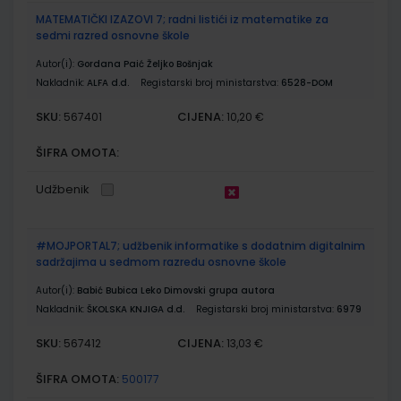
MATEMATIČKI IZAZOVI 7; radni listići iz matematike za
sedmi razred osnovne škole
Autor(i):
Gordana Paić Željko Bošnjak
Nakladnik:
ALFA d.d.
Registarski broj ministarstva:
6528-DOM
SKU:
CIJENA:
567401
10,20 €
ŠIFRA OMOTA:
Udžbenik
#MOJPORTAL7; udžbenik informatike s dodatnim digitalnim
sadržajima u sedmom razredu osnovne škole
Autor(i):
Babić Bubica Leko Dimovski grupa autora
Nakladnik:
ŠKOLSKA KNJIGA d.d.
Registarski broj ministarstva:
6979
SKU:
CIJENA:
567412
13,03 €
ŠIFRA OMOTA:
500177