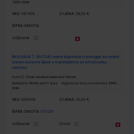
7090-DOM
SKU:
CIJENA:
567435
28,00 €
ŠIFRA OMOTA:
Udžbenik
BIOLOGIJA 7; (KUTIJA) radna bilježnica iz biologije za sedmi
razred osnovne škole s materijalima za istraživačku
nastavu
Autor(i):
Čiček Karakaš Meštrović Petrač
Nakladnik:
PROFIL KLETT d.o.o.
Registarski broj ministarstva:
5981-
DOM
SKU:
CIJENA:
556508
25,00 €
ŠIFRA OMOTA:
500261
Udžbenik
Omot