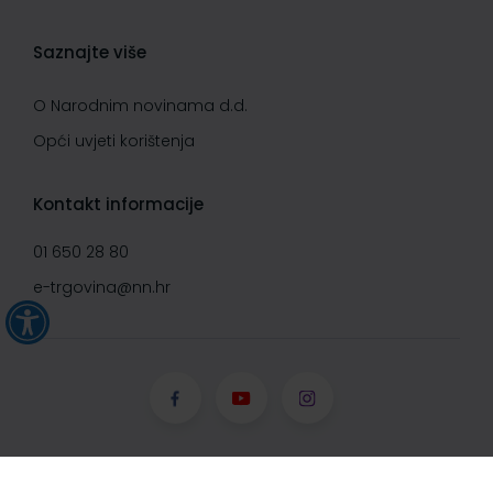
Saznajte više
O Narodnim novinama d.d.
Opći uvjeti korištenja
Kontakt informacije
01 650 28 80
e-trgovina@nn.hr