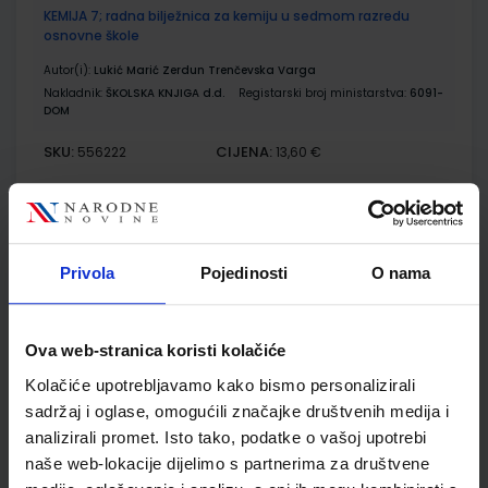
KEMIJA 7; radna bilježnica za kemiju u sedmom razredu
osnovne škole
Autor(i):
Lukić Marić Zerdun Trenčevska Varga
Nakladnik:
ŠKOLSKA KNJIGA d.d.
Registarski broj ministarstva:
6091-
DOM
SKU:
CIJENA:
556222
13,60 €
ŠIFRA OMOTA:
500163
Udžbenik
Omot
Privola
Pojedinosti
O nama
MOJA ZEMLJA 3; udžbenik iz geografije za sedmi razred
osnovne škole
Ova web-stranica koristi kolačiće
Autor(i):
Kožul Krpes Samardžić Vukelić
Kolačiće upotrebljavamo kako bismo personalizirali
Nakladnik:
ALFA d.d.
Registarski broj ministarstva:
7272
sadržaj i oglase, omogućili značajke društvenih medija i
SKU:
CIJENA:
569101
13,24 €
analizirali promet. Isto tako, podatke o vašoj upotrebi
naše web-lokacije dijelimo s partnerima za društvene
ŠIFRA OMOTA:
500167