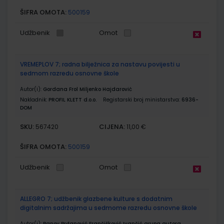
ŠIFRA OMOTA:
500159
Udžbenik
Omot
VREMEPLOV 7; radna bilježnica za nastavu povijesti u
sedmom razredu osnovne škole
Autor(i):
Gordana Frol Miljenko Hajdarović
Nakladnik:
PROFIL KLETT d.o.o.
Registarski broj ministarstva:
6936-
DOM
SKU:
CIJENA:
567420
11,00 €
ŠIFRA OMOTA:
500159
Udžbenik
Omot
ALLEGRO 7; udžbenik glazbene kulture s dodatnim
digitalnim sadržajima u sedmome razredu osnovne škole
Autor(i):
Banov Brđanović Frančišković Ivančić grupa autora