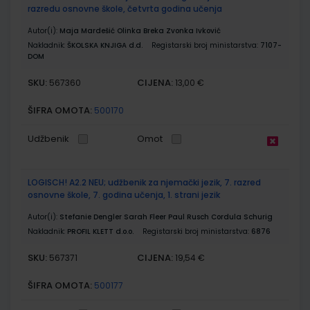
razredu osnovne škole, četvrta godina učenja
Autor(i):
Maja Mardešić Olinka Breka Zvonka Ivković
Nakladnik:
ŠKOLSKA KNJIGA d.d.
Registarski broj ministarstva:
7107-
DOM
SKU:
CIJENA:
567360
13,00 €
ŠIFRA OMOTA:
500170
Udžbenik
Omot
LOGISCH! A2.2 NEU; udžbenik za njemački jezik, 7. razred
osnovne škole, 7. godina učenja, 1. strani jezik
Autor(i):
Stefanie Dengler Sarah Fleer Paul Rusch Cordula Schurig
Nakladnik:
PROFIL KLETT d.o.o.
Registarski broj ministarstva:
6876
SKU:
CIJENA:
567371
19,54 €
ŠIFRA OMOTA:
500177