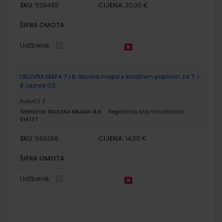
SKU:
CIJENA:
556483
30,00 €
ŠIFRA OMOTA:
Udžbenik
LIKOVNA MAPA 7 i 8; likovna mapa s kolažnim papirom za 7. i
8. razred OŠ
Autor(i):
/
Nakladnik:
ŠKOLSKA KNJIGA d.d.
Registarski broj ministarstva:
014177
SKU:
CIJENA:
569366
14,00 €
ŠIFRA OMOTA:
Udžbenik