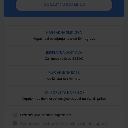
DODAJTE U KOŠARICU
NAGRADNA SMS IGRA
Mogućnost osvajanja neke od 101 nagrade
BESPLATNA DOSTAVA
Za iznose veće od 62,50€
PLAĆANJE NA RATE
do 12 rata bez kamata
10% POPUSTA NA PRIBOR
Kupnjom udžbenika ostvarujete popust na školski pribor
Označi sve radne bilježnice
Označi sve udžbenike (trenutno nije dostupno)