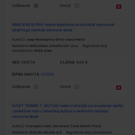
Udžbenik
Omot
NEKA JE BOG PRVI; radna bilježnica za katolički vjeronauk
sedmoga razreda osnovne škole
Autor(i):
Josip Periš Marina Šimić Ivana Perčić
Nakladnik:
KRŠĆANSKA SADAŠNJOST d.o.o.
Registarski broj
ministarstva:
6699-DOM
SKU:
CIJENA:
569734
9,64 €
ŠIFRA OMOTA:
500156
Udžbenik
Omot
SVIJET TEHNIKE 7; (KUTIJA) radni materijal za izvođenje vježbi
i praktičan rad u tehničkoj kulturi u sedmom razredu
osnovne škole
Autor(i):
Stanojević Delić Zenzerović Čikeš Kolarić Ptičar
Nakladnik:
ŠKOLSKA KNJIGA d.d.
Registarski broj ministarstva: