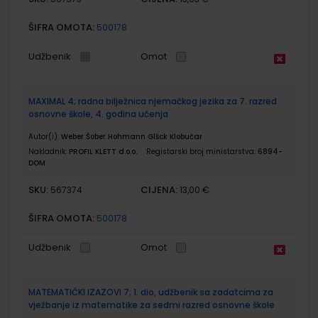
ŠIFRA OMOTA:
500178
Udžbenik
Omot
MAXIMAL 4; radna bilježnica njemačkog jezika za 7. razred
osnovne škole, 4. godina učenja
Autor(i):
Weber Šober Hohmann Glšck Klobučar
Nakladnik:
PROFIL KLETT d.o.o.
Registarski broj ministarstva:
6894-
DOM
SKU:
CIJENA:
567374
13,00 €
ŠIFRA OMOTA:
500178
Udžbenik
Omot
MATEMATIČKI IZAZOVI 7; 1. dio, udžbenik sa zadatcima za
vježbanje iz matematike za sedmi razred osnovne škole