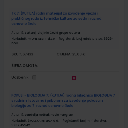
TK 7; (KUTIJA) radni materijal za izvođenje vježbi i
praktičnog rada iz tehničke kulture za sedmi razred
osnovne škole
Autor(i):
Zakanji Vlajinić Čović grupa autora
Nakladnik:
PROFIL KLETT d.o.o.
Registarski broj ministarstva:
6929-
DOM
SKU:
CIJENA:
567433
25,00 €
ŠIFRA OMOTA:
Udžbenik
POKUSI - BIOLOGIJA 7; (KUTIJA) radna bilježnica BIOLOGIJA 7
s radnim listovima i priborom za izvođenje pokusa iz
biologije za 7. razred osnovne škole
Autor(i):
Bendelja Roščak Pavić Pongrac
Nakladnik:
ŠKOLSKA KNJIGA d.d.
Registarski broj ministarstva:
5982-DOM2