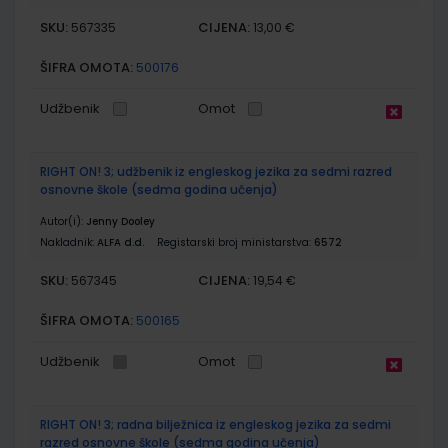
SKU:
CIJENA:
567335
13,00 €
ŠIFRA OMOTA:
500176
Udžbenik
Omot
RIGHT ON! 3; udžbenik iz engleskog jezika za sedmi razred
osnovne škole (sedma godina učenja)
Autor(i):
Jenny Dooley
Nakladnik:
ALFA d.d.
Registarski broj ministarstva:
6572
SKU:
CIJENA:
567345
19,54 €
ŠIFRA OMOTA:
500165
Udžbenik
Omot
RIGHT ON! 3; radna bilježnica iz engleskog jezika za sedmi
razred osnovne škole (sedma godina učenja)