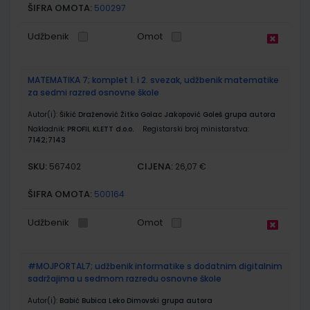
ŠIFRA OMOTA:
500297
Udžbenik
Omot
MATEMATIKA 7; komplet 1. i 2. svezak, udžbenik matematike
za sedmi razred osnovne škole
Autor(i):
Šikić Draženović Žitko Golac Jakopović Goleš grupa autora
Nakladnik:
PROFIL KLETT d.o.o.
Registarski broj ministarstva:
7142;7143
SKU:
CIJENA:
567402
26,07 €
ŠIFRA OMOTA:
500164
Udžbenik
Omot
#MOJPORTAL7; udžbenik informatike s dodatnim digitalnim
sadržajima u sedmom razredu osnovne škole
Autor(i):
Babić Bubica Leko Dimovski grupa autora