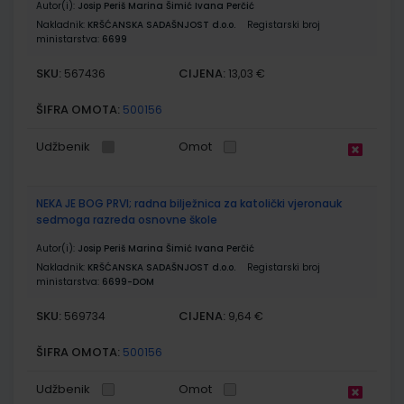
Autor(i):
Josip Periš Marina Šimić Ivana Perčić
Nakladnik:
KRŠĆANSKA SADAŠNJOST d.o.o.
Registarski broj
ministarstva:
6699
SKU:
CIJENA:
567436
13,03 €
ŠIFRA OMOTA:
500156
Udžbenik
Omot
NEKA JE BOG PRVI; radna bilježnica za katolički vjeronauk
sedmoga razreda osnovne škole
Autor(i):
Josip Periš Marina Šimić Ivana Perčić
Nakladnik:
KRŠĆANSKA SADAŠNJOST d.o.o.
Registarski broj
ministarstva:
6699-DOM
SKU:
CIJENA:
569734
9,64 €
ŠIFRA OMOTA:
500156
Udžbenik
Omot