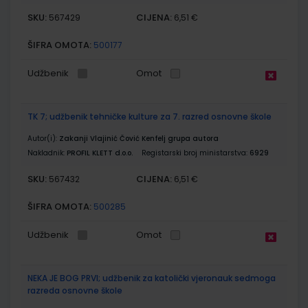
SKU:
CIJENA:
567429
6,51 €
ŠIFRA OMOTA:
500177
Udžbenik
Omot
TK 7; udžbenik tehničke kulture za 7. razred osnovne škole
Autor(i):
Zakanji Vlajinić Čović Kenfelj grupa autora
Nakladnik:
PROFIL KLETT d.o.o.
Registarski broj ministarstva:
6929
SKU:
CIJENA:
567432
6,51 €
ŠIFRA OMOTA:
500285
Udžbenik
Omot
NEKA JE BOG PRVI; udžbenik za katolički vjeronauk sedmoga
razreda osnovne škole