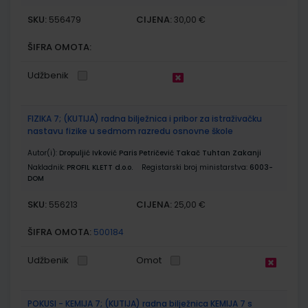
SKU:
CIJENA:
556479
30,00 €
ŠIFRA OMOTA:
Udžbenik
FIZIKA 7; (KUTIJA) radna bilježnica i pribor za istraživačku
nastavu fizike u sedmom razredu osnovne škole
Autor(i):
Dropuljić Ivković Paris Petričević Takač Tuhtan Zakanji
Nakladnik:
PROFIL KLETT d.o.o.
Registarski broj ministarstva:
6003-
DOM
SKU:
CIJENA:
556213
25,00 €
ŠIFRA OMOTA:
500184
Udžbenik
Omot
POKUSI - KEMIJA 7; (KUTIJA) radna bilježnica KEMIJA 7 s