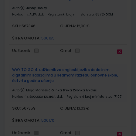
Autor(i):
Jenny Dooley
Nakladnik:
ALFA d.d.
Registarski broj ministarstva:
6572-DOM
SKU:
CIJENA:
567346
12,00 €
ŠIFRA OMOTA:
500165
Udžbenik
Omot
WAY TO GO 4; udžbenik za engleski jezik s dodatnim
digitalnim sadržajima u sedmom razredu osnovne škole,
četvrta godina učenja
Autor(i):
Maja Mardešić Olinka Breka Zvonka Ivković
Nakladnik:
ŠKOLSKA KNJIGA d.d.
Registarski broj ministarstva:
7107
SKU:
CIJENA:
567359
13,03 €
ŠIFRA OMOTA:
500170
Udžbenik
Omot