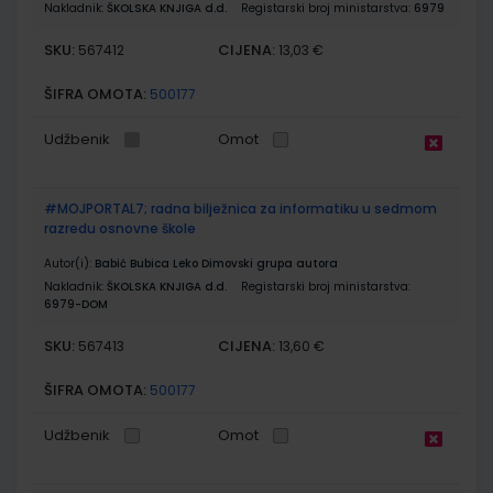
Nakladnik:
ŠKOLSKA KNJIGA d.d.
Registarski broj ministarstva:
6979
SKU:
CIJENA:
567412
13,03 €
ŠIFRA OMOTA:
500177
Udžbenik
Omot
#MOJPORTAL7; radna bilježnica za informatiku u sedmom
razredu osnovne škole
Autor(i):
Babić Bubica Leko Dimovski grupa autora
Nakladnik:
ŠKOLSKA KNJIGA d.d.
Registarski broj ministarstva:
6979-DOM
SKU:
CIJENA:
567413
13,60 €
ŠIFRA OMOTA:
500177
Udžbenik
Omot