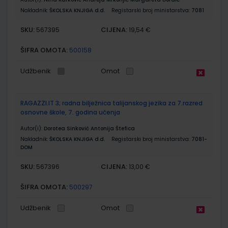
Nakladnik:
ŠKOLSKA KNJIGA d.d.
Registarski broj ministarstva:
7081
SKU:
CIJENA:
567395
19,54 €
ŠIFRA OMOTA:
500158
Udžbenik
Omot
RAGAZZI.IT 3; radna bilježnica talijanskog jezika za 7.razred
osnovne škole, 7. godina učenja
Autor(i):
Dorotea Sinković Antonija Štefica
Nakladnik:
ŠKOLSKA KNJIGA d.d.
Registarski broj ministarstva:
7081-
DOM
SKU:
CIJENA:
567396
13,00 €
ŠIFRA OMOTA:
500297
Udžbenik
Omot