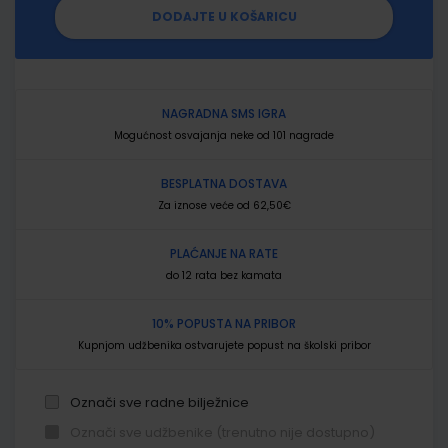
DODAJTE U KOŠARICU
NAGRADNA SMS IGRA
Mogućnost osvajanja neke od 101 nagrade
BESPLATNA DOSTAVA
Za iznose veće od 62,50€
PLAĆANJE NA RATE
do 12 rata bez kamata
10% POPUSTA NA PRIBOR
Kupnjom udžbenika ostvarujete popust na školski pribor
Označi sve radne bilježnice
Označi sve udžbenike (trenutno nije dostupno)