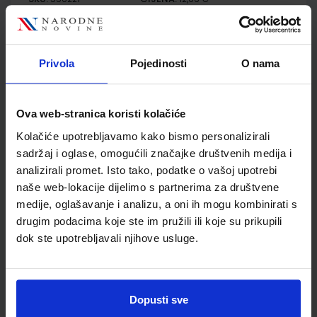
ŠIFRA OMOTA:
500163
Udžbenik
Omot
Privola
Pojedinosti
O nama
KEMIJA 7; radna bilježnica za kemiju u sedmom razredu
osnovne škole
Ova web-stranica koristi kolačiće
Kolačiće upotrebljavamo kako bismo personalizirali
Autor(i):
Lukić Marić Zerdun Trenčevska Varga
Nakladnik:
ŠKOLSKA KNJIGA d.d.
Registarski broj ministarstva:
6091-
sadržaj i oglase, omogućili značajke društvenih medija i
DOM
analizirali promet. Isto tako, podatke o vašoj upotrebi
naše web-lokacije dijelimo s partnerima za društvene
SKU:
CIJENA:
556222
13,60 €
medije, oglašavanje i analizu, a oni ih mogu kombinirati s
ŠIFRA OMOTA:
500163
drugim podacima koje ste im pružili ili koje su prikupili
dok ste upotrebljavali njihove usluge.
Udžbenik
Omot
GEA 3; udžbenik geografije u sedmom razredu osnovne
Dopusti sve
škole (2021)