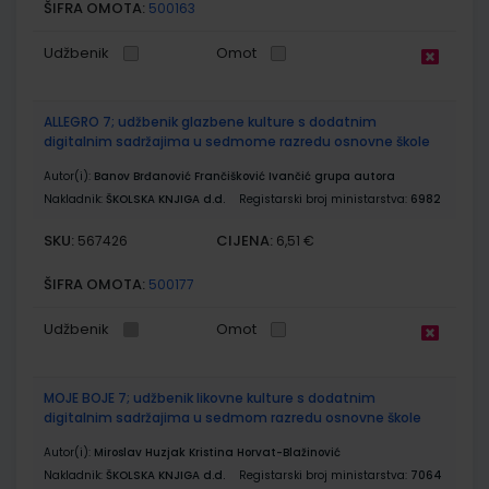
ŠIFRA OMOTA:
500163
Udžbenik
Omot
ALLEGRO 7; udžbenik glazbene kulture s dodatnim
digitalnim sadržajima u sedmome razredu osnovne škole
Autor(i):
Banov Brđanović Frančišković Ivančić grupa autora
Nakladnik:
ŠKOLSKA KNJIGA d.d.
Registarski broj ministarstva:
6982
SKU:
CIJENA:
567426
6,51 €
ŠIFRA OMOTA:
500177
Udžbenik
Omot
MOJE BOJE 7; udžbenik likovne kulture s dodatnim
digitalnim sadržajima u sedmom razredu osnovne škole
Autor(i):
Miroslav Huzjak Kristina Horvat-Blažinović
Nakladnik:
ŠKOLSKA KNJIGA d.d.
Registarski broj ministarstva:
7064