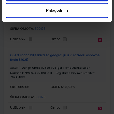
Autor(i):
Danijel Orešić Igor Tišma Ružica Vuk Alenka Bujan
Nakladnik:
ŠKOLSKA KNJIGA d.d.
Registarski broj ministarstva:
7624
Prilagodi
SKU:
CIJENA:
569105
13,24 €
ŠIFRA OMOTA:
500175
Udžbenik
Omot
GEA 3; radna bilježnica za geografiju u 7. razredu osnovne
škole (2021)
Autor(i):
Danijel Orešić Ružica Vuk Igor Tišma Alenka Bujan
Nakladnik:
ŠKOLSKA KNJIGA d.d.
Registarski broj ministarstva:
7624-DOM
SKU:
CIJENA:
569106
13,60 €
ŠIFRA OMOTA:
500175
Udžbenik
Omot