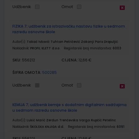
Udžbenik
Omot
FIZIKA 7; udžbenik za istrazivačku nastavu fizike u sedmom
razredu osnovne škole
Autor(i):
Takač Ivković Tuhtan Petričević Zakanji Paris Dropuljić
Nakladnik:
PROFIL KLETT d.o.o.
Registarski broj ministarstva:
6003
SKU:
CIJENA:
556212
12,66 €
ŠIFRA OMOTA:
500285
Udžbenik
Omot
KEMIJA 7; udžbenik kemije s dodatnim digitalnim sadržajima
u sedmom razredu osnovne škole
Autor(i):
Lukić Marić Zerdun Trenčevska Varga Rupčić Petelinc
Nakladnik:
ŠKOLSKA KNJIGA d.d.
Registarski broj ministarstva:
6091
SKU:
CIJENA:
556221
12,66 €