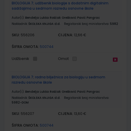
BIOLOGIJA 7; udžbenik biologije s dodatnim digitalnim
sadržajima u sedmom razredu osnovne škole
Autor(i):
Bendelja Lukša Roščak Orešković Pavić Pongrac
Nakladnik:
ŠKOLSKA KNJIGA d.d.
Registarski broj ministarstva:
5982
SKU:
CIJENA:
556206
12,66 €
ŠIFRA OMOTA:
500744
Udžbenik
Omot
BIOLOGIJA 7; radna bilježnica za biologiju u sedmom
razredu osnovne škole
Autor(i):
Bendelja Lukša Roščak Orešković Pavić Pongrac
Nakladnik:
ŠKOLSKA KNJIGA d.d.
Registarski broj ministarstva:
5982-DOM
SKU:
CIJENA:
556207
13,60 €
ŠIFRA OMOTA:
500744