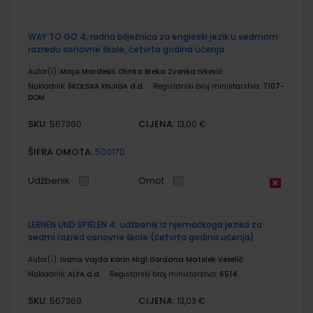
WAY TO GO 4; radna bilježnica za engleski jezik u sedmom
razredu osnovne škole, četvrta godina učenja
Autor(i):
Maja Mardešić Olinka Breka Zvonka Ivković
Nakladnik:
ŠKOLSKA KNJIGA d.d.
Registarski broj ministarstva:
7107-
DOM
SKU:
CIJENA:
567360
13,00 €
ŠIFRA OMOTA:
500170
Udžbenik
Omot
LERNEN UND SPIELEN 4; udžbenik iz njemačkoga jezika za
sedmi razred osnovne škole (četvrta godina učenja)
Autor(i):
Ivana Vajda Karin Nigl Gordana Matolek Veselić
Nakladnik:
ALFA d.d.
Registarski broj ministarstva:
6514
SKU:
CIJENA:
567369
13,03 €