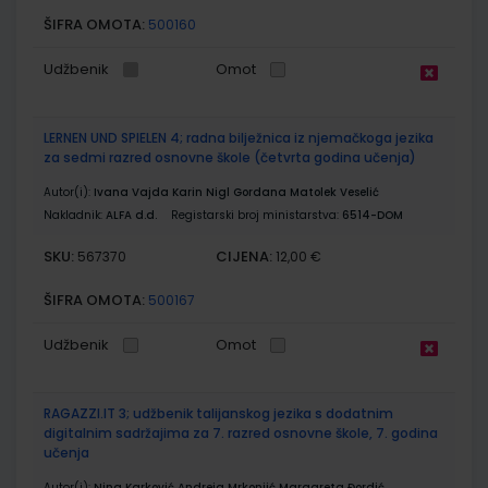
ŠIFRA OMOTA:
500160
Udžbenik
Omot
LERNEN UND SPIELEN 4; radna bilježnica iz njemačkoga jezika
za sedmi razred osnovne škole (četvrta godina učenja)
Autor(i):
Ivana Vajda Karin Nigl Gordana Matolek Veselić
Nakladnik:
ALFA d.d.
Registarski broj ministarstva:
6514-DOM
SKU:
CIJENA:
567370
12,00 €
ŠIFRA OMOTA:
500167
Udžbenik
Omot
RAGAZZI.IT 3; udžbenik talijanskog jezika s dodatnim
digitalnim sadržajima za 7. razred osnovne škole, 7. godina
učenja
Autor(i):
Nina Karković Andreja Mrkonjić Margareta Đordić