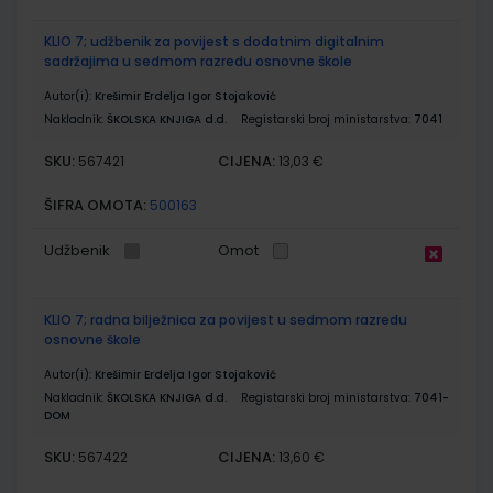
KLIO 7; udžbenik za povijest s dodatnim digitalnim
sadržajima u sedmom razredu osnovne škole
Autor(i):
Krešimir Erdelja Igor Stojaković
Nakladnik:
ŠKOLSKA KNJIGA d.d.
Registarski broj ministarstva:
7041
SKU:
CIJENA:
567421
13,03 €
ŠIFRA OMOTA:
500163
Udžbenik
Omot
KLIO 7; radna bilježnica za povijest u sedmom razredu
osnovne škole
Autor(i):
Krešimir Erdelja Igor Stojaković
Nakladnik:
ŠKOLSKA KNJIGA d.d.
Registarski broj ministarstva:
7041-
DOM
SKU:
CIJENA:
567422
13,60 €