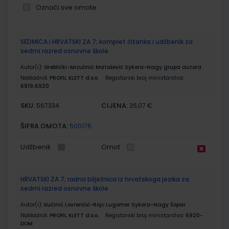
Označi sve omote
Grupirani
SEDMICA i HRVATSKI ZA 7; komplet čitanka i udžbenik za
proizvodi
sedmi razred osnovne škole
Autor(i):
Greblički-Miculinić Matošević Sykora-Nagy grupa autora
Nakladnik:
PROFIL KLETT d.o.o.
Registarski broj ministarstva:
6919;6920
SKU:
CIJENA:
567334
26,07 €
ŠIFRA OMOTA:
500176
Udžbenik
Omot
HRVATSKI ZA 7; radna bilježnica iz hrvatskoga jezika za
sedmi razred osnovne škole
Autor(i):
Kučinić Lovrenčić-Rojc Lugomer Sykora-Nagy Šopar
Nakladnik:
PROFIL KLETT d.o.o.
Registarski broj ministarstva:
6920-
DOM