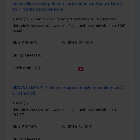
radnim listovima i priborom za izvođenje pokusa iz kemije
za 7. razred osnovne škole
Autor(i):
Lukić Marić Zerdum Varga Trenčevski Rupčić Peteline
Nakladnik:
ŠKOLSKA KNJIGA d.d.
Registarski broj ministarstva:
6091-
DOM2
SKU:
CIJENA:
556483
30,00 €
ŠIFRA OMOTA:
Udžbenik
LIKOVNA MAPA 7 i 8; likovna mapa s kolažnim papirom za 7. i
8. razred OŠ
Autor(i):
/
Nakladnik:
ŠKOLSKA KNJIGA d.d.
Registarski broj ministarstva:
014177
SKU:
CIJENA:
569366
14,00 €
ŠIFRA OMOTA: