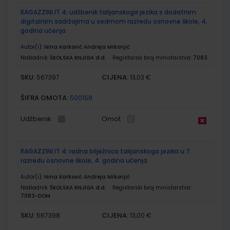
RAGAZZINI.IT 4; udžbenik talijanskoga jezika s dodatnim
digitalnim sadržajima u sedmom razredu osnovne škole, 4.
godina učenja
Autor(i):
Nina Karković Andreja Mrkonjić
Nakladnik:
ŠKOLSKA KNJIGA d.d.
Registarski broj ministarstva:
7083
SKU:
CIJENA:
567397
13,03 €
ŠIFRA OMOTA:
500158
Udžbenik
Omot
RAGAZZINI.IT 4; radna bilježnica talijanskoga jezika u 7.
razredu osnovne škole, 4. godina učenja
Autor(i):
Nina Karković Andreja Mrkonjić
Nakladnik:
ŠKOLSKA KNJIGA d.d.
Registarski broj ministarstva:
7083-DOM
SKU:
CIJENA:
567398
13,00 €