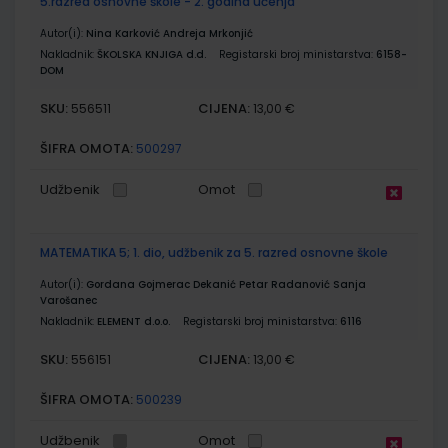
5.razred osnovne škole - 2. godina učenja
Autor(i):
Nina Karković Andreja Mrkonjić
Nakladnik:
ŠKOLSKA KNJIGA d.d.
Registarski broj ministarstva:
6158-
DOM
SKU:
CIJENA:
556511
13,00 €
ŠIFRA OMOTA:
500297
Udžbenik
Omot
MATEMATIKA 5; 1. dio, udžbenik za 5. razred osnovne škole
Autor(i):
Gordana Gojmerac Dekanić Petar Radanović Sanja
Varošanec
Nakladnik:
ELEMENT d.o.o.
Registarski broj ministarstva:
6116
SKU:
CIJENA:
556151
13,00 €
ŠIFRA OMOTA:
500239
Udžbenik
Omot