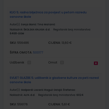
KLIO 5; radna bilježnica za povijest u petom razredu
osnovne škole
Autor(i):
Sonja Banić Tina Matanić
Nakladnik:
ŠKOLSKA KNJIGA d.d.
Registarski broj ministarstva:
6468-DOM
SKU:
CIJENA:
556486
13,60 €
ŠIFRA OMOTA:
500177
Udžbenik
Omot
SVIJET GLAZBE 5; udžbenik iz glazbene kulture za peti razred
osnovne škole
Autor(i):
Gašpardi Lazarić Raguž Ostojić Štefanac
Nakladnik:
ALFA d.d.
Registarski broj ministarstva:
6024
SKU:
CIJENA:
556176
5,61 €