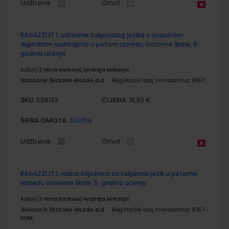
Udžbenik
Omot
RAGAZZI.IT 1; udžbenik talijanskog jezika s dodatnim
digitalnim sadržajima u petom razredu osnovne škole, 5.
godina učenja
Autor(i):
Nina Karković Andreja Mrkonjić
Nakladnik:
ŠKOLSKA KNJIGA d.d.
Registarski broj ministarstva:
6157
SKU:
CIJENA:
556143
16,82 €
ŠIFRA OMOTA:
500158
Udžbenik
Omot
RAGAZZI.IT 1; radna bilježnica za talijanski jezik u petome
razredu osnovne škole, 5. godina učenja
Autor(i):
Nina Karković Andreja Mrkonjić
Nakladnik:
ŠKOLSKA KNJIGA d.d.
Registarski broj ministarstva:
6157-
DOM