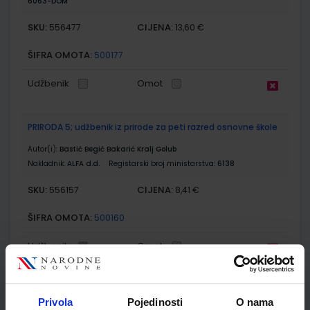
6063-DOM
SKU:
CIJENA:
556477
13,60 €
ŠIFRA OMOTA:
500177
Udžbenik
Omot
PRIRODA 5; udžbenik iz prirode za peti razred osnovne škole
Autor(i):
Bastić Begić Bakarić Kralj Golub
Nakladnik:
ALFA d.d.
Registarski broj ministarstva:
6138
SKU:
CIJENA:
556157
8,41 €
ŠIFRA OMOTA:
500160
Udžbenik
Omot
PRIRODA 5; radna bilježnica za peti razred osnovne škole
Privola
Pojedinosti
O nama