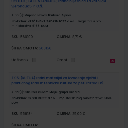
UČITELJU, GDJE STANUJEŠ?; radna bilježnica za katolički
vjeronauk 5. r. O.Š.
Autor(i):
Mirjana Novak Barbara Sipina
Nakladnik:
KRŠĆANSKA SADAŠNJOST d.o.o.
Registarski broj
ministarstva:
6163-DOM
SKU:
CIJENA:
569100
8,71 €
ŠIFRA OMOTA:
500156
Udžbenik
Omot
TK 5; (KUTIJA) radni materijal za izvođenje vježbi i
praktičnog rada iz tehničke kulture za peti razred OŠ
Autor(i):
Bilić Ereš Gulam Majić grupa autora
Nakladnik:
PROFIL KLETT d.o.o.
Registarski broj ministarstva:
6160-
DOM
SKU:
CIJENA:
556184
25,00 €
ŠIFRA OMOTA: