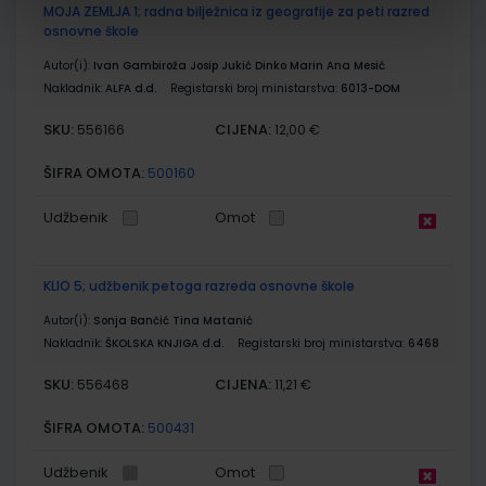
MOJA ZEMLJA 1; radna bilježnica iz geografije za peti razred
osnovne škole
Autor(i):
Ivan Gambiroža Josip Jukić Dinko Marin Ana Mesić
Nakladnik:
ALFA d.d.
Registarski broj ministarstva:
6013-DOM
SKU:
CIJENA:
556166
12,00 €
ŠIFRA OMOTA:
500160
Udžbenik
Omot
KLIO 5; udžbenik petoga razreda osnovne škole
Autor(i):
Sonja Bančić Tina Matanić
Nakladnik:
ŠKOLSKA KNJIGA d.d.
Registarski broj ministarstva:
6468
SKU:
CIJENA:
556468
11,21 €
ŠIFRA OMOTA:
500431
Udžbenik
Omot