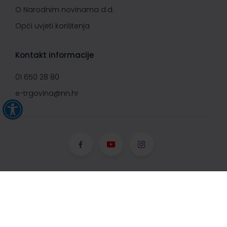
O Narodnim novinama d.d.
Opći uvjeti korištenja
Kontakt informacije
01 650 28 80
e-trgovina@nn.hr