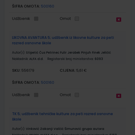
ŠIFRA OMOTA:
500160
Udžbenik
Omot
LIKOVNA AVANTURA 5; udžbenik iz likovne kulture za peti
razred osnovne škole
Autor(i):
Stipetić Čus Petrinec Fulir Jerabek Pinjuh Finek Jeličić
Nakladnik:
ALFA d.d.
Registarski broj ministarstva:
6093
SKU:
CIJENA:
556179
5,61 €
ŠIFRA OMOTA:
500160
Udžbenik
Omot
TK 5; udžbenik tehničke kulture za peti razred osnovne
škole
Autor(i):
Vinković Zakanji Valčić Šimunović grupa autora