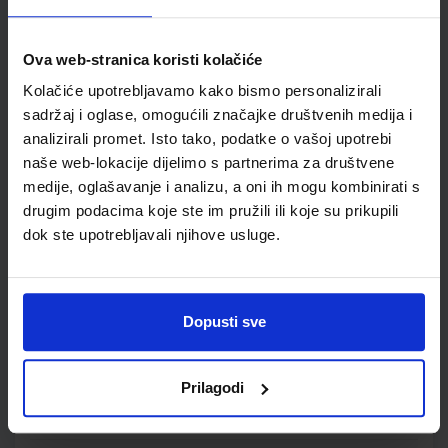
Autor(i):
Bastić Begić Bakarić Kralj Golub
Nakladnik:
ALFA d.d.
Registarski broj ministarstva:
6138-DOM
Ova web-stranica koristi kolačiće
SKU:
CIJENA:
556163
12,00 €
Kolačiće upotrebljavamo kako bismo personalizirali
ŠIFRA OMOTA:
500160
sadržaj i oglase, omogućili značajke društvenih medija i
analizirali promet. Isto tako, podatke o vašoj upotrebi
Udžbenik
Omot
naše web-lokacije dijelimo s partnerima za društvene
medije, oglašavanje i analizu, a oni ih mogu kombinirati s
MOJA ZEMLJA 1; udžbenik iz geografije za peti razred
drugim podacima koje ste im pružili ili koje su prikupili
osnovne škole
dok ste upotrebljavali njihove usluge.
Autor(i):
Ivan Gambiroža Josip Jukić Dinko Marin Ana Mesić
Nakladnik:
ALFA d.d.
Registarski broj ministarstva:
6013
SKU:
CIJENA:
556165
8,41 €
Dopusti sve
ŠIFRA OMOTA:
500167
Prilagodi
Udžbenik
Omot