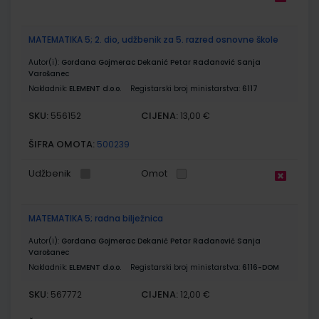
MATEMATIKA 5; 2. dio, udžbenik za 5. razred osnovne škole
Autor(i):
Gordana Gojmerac Dekanić Petar Radanović Sanja
Varošanec
Nakladnik:
ELEMENT d.o.o.
Registarski broj ministarstva:
6117
SKU:
CIJENA:
556152
13,00 €
ŠIFRA OMOTA:
500239
Udžbenik
Omot
MATEMATIKA 5; radna bilježnica
Autor(i):
Gordana Gojmerac Dekanić Petar Radanović Sanja
Varošanec
Nakladnik:
ELEMENT d.o.o.
Registarski broj ministarstva:
6116-DOM
SKU:
CIJENA:
567772
12,00 €