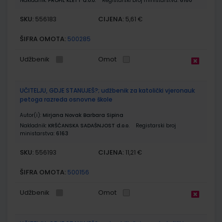
Nakladnik:
PROFIL KLETT d.o.o.
Registarski broj ministarstva:
6160
SKU:
CIJENA:
556183
5,61 €
ŠIFRA OMOTA:
500285
Udžbenik
Omot
UČITELJU, GDJE STANUJEŠ?; udžbenik za katolički vjeronauk
petoga razreda osnovne škole
Autor(i):
Mirjana Novak Barbara Sipina
Nakladnik:
KRŠĆANSKA SADAŠNJOST d.o.o.
Registarski broj
ministarstva:
6163
SKU:
CIJENA:
556193
11,21 €
ŠIFRA OMOTA:
500156
Udžbenik
Omot