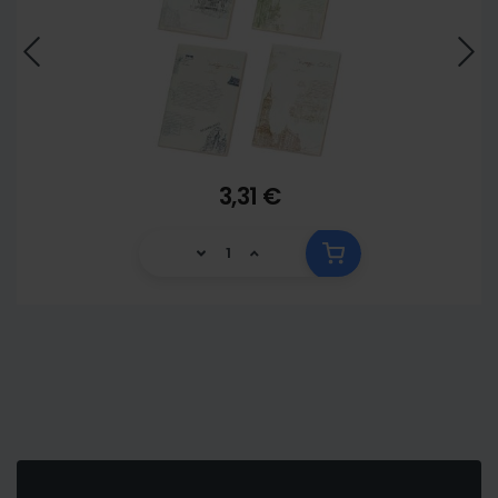
3,31 €