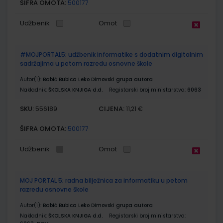
ŠIFRA OMOTA:
500177
Udžbenik
Omot
#MOJPORTAL5; udžbenik informatike s dodatnim digitalnim
sadržajima u petom razredu osnovne škole
Autor(i):
Babić Bubica Leko Dimovski grupa autora
Nakladnik:
ŠKOLSKA KNJIGA d.d.
Registarski broj ministarstva:
6063
SKU:
CIJENA:
556189
11,21 €
ŠIFRA OMOTA:
500177
Udžbenik
Omot
MOJ PORTAL 5; radna bilježnica za informatiku u petom
razredu osnovne škole
Autor(i):
Babić Bubica Leko Dimovski grupa autora
Nakladnik:
ŠKOLSKA KNJIGA d.d.
Registarski broj ministarstva: