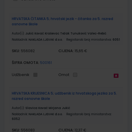
Grupirani
HRVATSKA ČITANKA 5; hrvatski jezik - čitanka za 5. razred
proizvodi
osnovne škole
Autor(i):
Jukić Kovač Kraševac Težak Tunuković Valec-Rebić
Nakladnik:
NAKLADA LJEVAK d.o.o.
Registarski broj ministarstva:
6051
SKU:
CIJENA:
556082
15,65 €
ŠIFRA OMOTA:
500161
Udžbenik
Omot
HRVATSKA KRIJESNICA 5; udžbenik iz hrvatskoga jezika za 5.
razred osnovne škole
Autor(i):
Slavica Kovač Mirjana Jukić
Nakladnik:
NAKLADA LJEVAK d.o.o.
Registarski broj ministarstva:
6052
SKU:
CIJENA:
556083
12,37 €