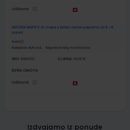
Udžbenik
LIKOVNA MAPA 5-6; mapa s kolaž i raster papirima za 5. i 6.
razred
Autor(i):
Nakladnik:
ALFA d.d.
Registarski broj ministarstva:
SKU:
CIJENA:
596000
14,00 €
ŠIFRA OMOTA:
Udžbenik
Izdvajamo iz ponude