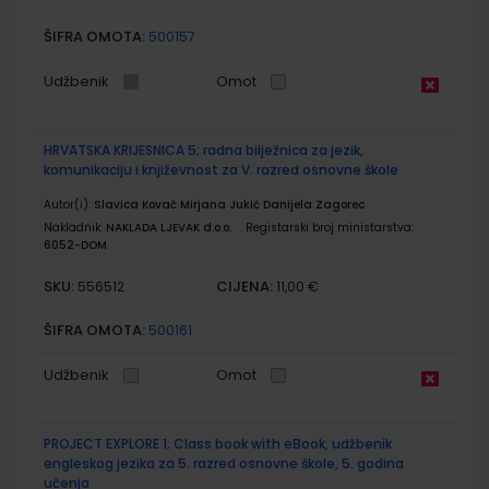
ŠIFRA OMOTA:
500157
Udžbenik
Omot
HRVATSKA KRIJESNICA 5; radna bilježnica za jezik,
komunikaciju i književnost za V. razred osnovne škole
Autor(i):
Slavica Kovač Mirjana Jukić Danijela Zagorec
Nakladnik:
NAKLADA LJEVAK d.o.o.
Registarski broj ministarstva:
6052-DOM
SKU:
CIJENA:
556512
11,00 €
ŠIFRA OMOTA:
500161
Udžbenik
Omot
PROJECT EXPLORE 1; Class book with eBook, udžbenik
engleskog jezika za 5. razred osnovne škole, 5. godina
učenja