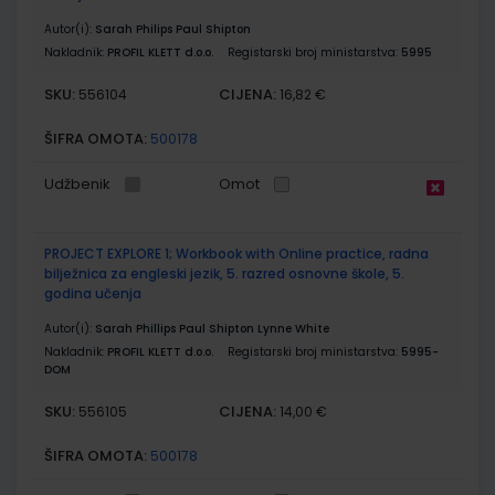
Autor(i):
Sarah Philips Paul Shipton
Nakladnik:
PROFIL KLETT d.o.o.
Registarski broj ministarstva:
5995
SKU:
CIJENA:
556104
16,82 €
ŠIFRA OMOTA:
500178
Udžbenik
Omot
PROJECT EXPLORE 1; Workbook with Online practice, radna
bilježnica za engleski jezik, 5. razred osnovne škole, 5.
godina učenja
Autor(i):
Sarah Phillips Paul Shipton Lynne White
Nakladnik:
PROFIL KLETT d.o.o.
Registarski broj ministarstva:
5995-
DOM
SKU:
CIJENA:
556105
14,00 €
ŠIFRA OMOTA:
500178