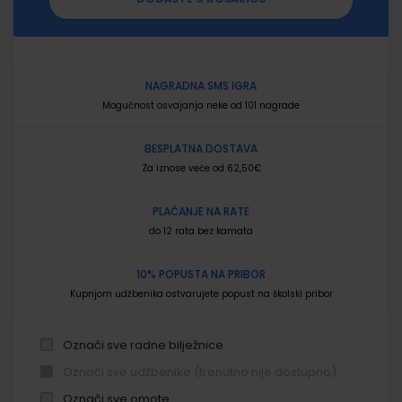
NAGRADNA SMS IGRA
Mogućnost osvajanja neke od 101 nagrade
BESPLATNA DOSTAVA
Za iznose veće od 62,50€
PLAĆANJE NA RATE
do 12 rata bez kamata
10% POPUSTA NA PRIBOR
Kupnjom udžbenika ostvarujete popust na školski pribor
Označi sve radne bilježnice
Označi sve udžbenike (trenutno nije dostupno)
Označi sve omote