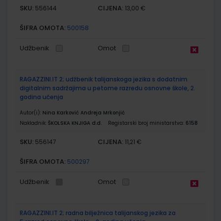
SKU:
CIJENA:
556144
13,00 €
ŠIFRA OMOTA:
500158
Udžbenik
Omot
RAGAZZINI.IT 2; udžbenik talijanskoga jezika s dodatnim
digitalnim sadržajima u petome razredu osnovne škole, 2.
godina učenja
Autor(i):
Nina Karković Andreja Mrkonjić
Nakladnik:
ŠKOLSKA KNJIGA d.d.
Registarski broj ministarstva:
6158
SKU:
CIJENA:
556147
11,21 €
ŠIFRA OMOTA:
500297
Udžbenik
Omot
RAGAZZINI.IT 2; radna bilježnica talijanskog jezika za