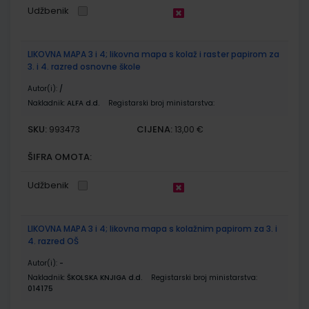
Udžbenik
LIKOVNA MAPA 3 i 4; likovna mapa s kolaž i raster papirom za
3. i 4. razred osnovne škole
Autor(i):
/
Nakladnik:
ALFA d.d.
Registarski broj ministarstva:
SKU:
CIJENA:
993473
13,00 €
ŠIFRA OMOTA:
Udžbenik
LIKOVNA MAPA 3 i 4; likovna mapa s kolažnim papirom za 3. i
4. razred OŠ
Autor(i):
-
Nakladnik:
ŠKOLSKA KNJIGA d.d.
Registarski broj ministarstva:
014175