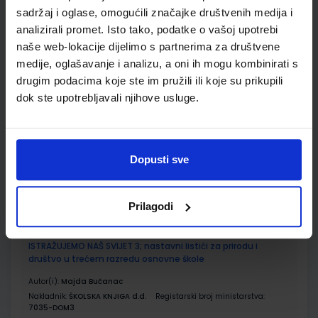
Udžbenik
Omot
sadržaj i oglase, omogućili značajke društvenih medija i
analizirali promet. Isto tako, podatke o vašoj upotrebi
naše web-lokacije dijelimo s partnerima za društvene
ISTRAŽUJEMO NAŠ SVIJET 3; radna bilježnica za prirodu i
medije, oglašavanje i analizu, a oni ih mogu kombinirati s
društvo u trećem razredu osnovne škole
drugim podacima koje ste im pružili ili koje su prikupili
Autor(i):
Alena Letina Tamara Kisovar Ivanda Zdenko Braičić
dok ste upotrebljavali njihove usluge.
Nakladnik:
ŠKOLSKA KNJIGA d.d.
Registarski broj ministarstva:
7035-DOM
SKU:
CIJENA:
567198
11,00 €
Dopusti sve
ŠIFRA OMOTA:
500239
Udžbenik
Omot
Prilagodi
ISTRAŽUJEMO NAŠ SVIJET 3; nastavni listići za prirodu i
društvo u trećem razredu osnovne škole
Autor(i):
Majda Bučanac
Nakladnik:
ŠKOLSKA KNJIGA d.d.
Registarski broj ministarstva:
7035-DOM3