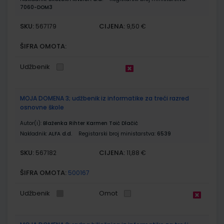
7060-DOM3
SKU:
CIJENA:
567179
9,50 €
ŠIFRA OMOTA:
Udžbenik
MOJA DOMENA 3; udžbenik iz informatike za treći razred
osnovne škole
Autor(i):
Blaženka Rihter Karmen Toić Dlačić
Nakladnik:
ALFA d.d.
Registarski broj ministarstva:
6539
SKU:
CIJENA:
567182
11,88 €
ŠIFRA OMOTA:
500167
Udžbenik
Omot