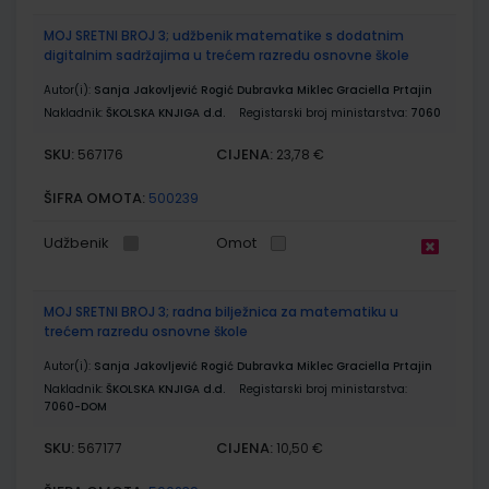
MOJ SRETNI BROJ 3; udžbenik matematike s dodatnim
digitalnim sadržajima u trećem razredu osnovne škole
Autor(i):
Sanja Jakovljević Rogić Dubravka Miklec Graciella Prtajin
Nakladnik:
ŠKOLSKA KNJIGA d.d.
Registarski broj ministarstva:
7060
SKU:
CIJENA:
567176
23,78 €
ŠIFRA OMOTA:
500239
Udžbenik
Omot
MOJ SRETNI BROJ 3; radna bilježnica za matematiku u
trećem razredu osnovne škole
Autor(i):
Sanja Jakovljević Rogić Dubravka Miklec Graciella Prtajin
Nakladnik:
ŠKOLSKA KNJIGA d.d.
Registarski broj ministarstva:
7060-DOM
SKU:
CIJENA:
567177
10,50 €