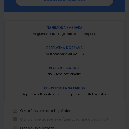
NAGRADNA SMS IGRA
Mogućnost osvajanja neke od 101 nagrade
BESPLATNA DOSTAVA
Za iznose veće od 62,50€
PLAĆANJE NA RATE
do 12 rata bez kamata
10% POPUSTA NA PRIBOR
Kupnjom udžbenika ostvarujete popust na školski pribor
Označi sve radne bilježnice
Označi sve udžbenike (trenutno nije dostupno)
Označi sve omote