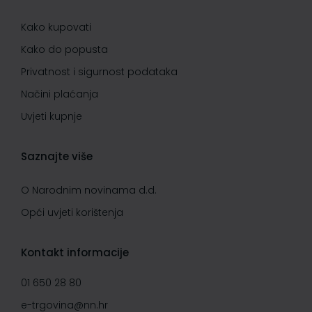
Kako kupovati
Kako do popusta
Privatnost i sigurnost podataka
Načini plaćanja
Uvjeti kupnje
Saznajte više
O Narodnim novinama d.d.
Opći uvjeti korištenja
Kontakt informacije
01 650 28 80
e-trgovina@nn.hr