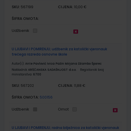
SKU:
CIJENA:
567199
10,00 €
ŠIFRA OMOTA:
Udžbenik
U LJUBAVI I POMIRENJU; udžbenik za katolički vjeronauk
trećega razreda osnovne škole
Autor(i):
Ante Pavlović Ivica Pažin Mirjana Džambo Šporec
Nakladnik:
KRŠĆANSKA SADAŠNJOST d.o.o.
Registarski broj
ministarstva:
6700
SKU:
CIJENA:
567202
11,88 €
ŠIFRA OMOTA:
500156
Udžbenik
Omot
U LJUBAVI I POMIRENJU; radna bilježnica za katolički vjeronauk