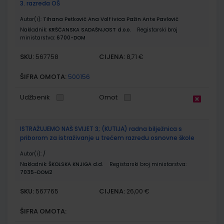
3. razreda OŠ
Autor(i):
Tihana Petković Ana Volf Ivica Pažin Ante Pavlović
Nakladnik:
KRŠĆANSKA SADAŠNJOST d.o.o.
Registarski broj
ministarstva:
6700-DOM
SKU:
CIJENA:
567758
8,71 €
ŠIFRA OMOTA:
500156
Udžbenik
Omot
ISTRAŽUJEMO NAŠ SVIJET 3; (KUTIJA) radna bilježnica s
priborom za istraživanje u trećem razredu osnovne škole
Autor(i):
/
Nakladnik:
ŠKOLSKA KNJIGA d.d.
Registarski broj ministarstva:
7035-DOM2
SKU:
CIJENA:
567765
26,00 €
ŠIFRA OMOTA: