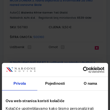
MOJA DOMENA 3; radna bilježnica iz informatike za treći
razred osnovne škole
Autor(i):
Blaženka Rihter Karmen Toić Dlačić
Nakladnik:
ALFA d.d.
Registarski broj ministarstva:
6539-DOM
SKU:
CIJENA:
567183
9,50 €
ŠIFRA OMOTA:
500160
Udžbenik
Omot
ISTRAŽUJEMO NAŠ SVIJET 3; udžbenik za prirodu i društvo s
dodatnim digitalnim sadržajima u trećem razredu osnovne
škole
Autor(i):
Alena Letina Tamara Kisovar Ivanda Zdenko Braičić
Privola
Pojedinosti
O nama
Nakladnik:
ŠKOLSKA KNJIGA d.d.
Registarski broj ministarstva:
7035
SKU:
CIJENA:
567197
11,88 €
Ova web-stranica koristi kolačiće
ŠIFRA OMOTA:
500239
Kolačiće upotrebljavamo kako bismo personalizirali