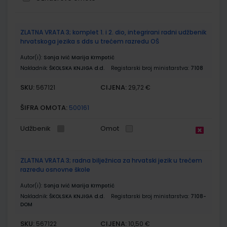
Grupirani
ZLATNA VRATA 3; komplet 1. i 2. dio, integrirani radni udžbenik
proizvodi
hrvatskoga jezika s dds u trećem razredu OŠ
Autor(i):
Sonja Ivić Marija Krmpotić
Nakladnik:
ŠKOLSKA KNJIGA d.d.
Registarski broj ministarstva:
7108
SKU:
CIJENA:
567121
29,72 €
ŠIFRA OMOTA:
500161
Udžbenik
Omot
ZLATNA VRATA 3; radna bilježnica za hrvatski jezik u trećem
razredu osnovne škole
Autor(i):
Sonja Ivić Marija Krmpotić
Nakladnik:
ŠKOLSKA KNJIGA d.d.
Registarski broj ministarstva:
7108-
DOM
SKU:
CIJENA:
567122
10,50 €