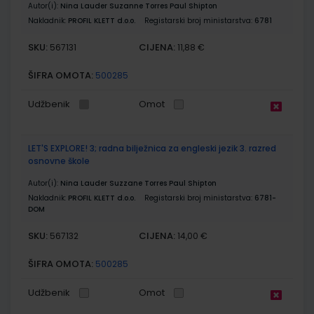
Autor(i):
Nina Lauder Suzanne Torres Paul Shipton
Nakladnik:
PROFIL KLETT d.o.o.
Registarski broj ministarstva:
6781
SKU:
CIJENA:
567131
11,88 €
ŠIFRA OMOTA:
500285
Udžbenik
Omot
LET'S EXPLORE! 3; radna bilježnica za engleski jezik 3. razred
osnovne škole
Autor(i):
Nina Lauder Suzzane Torres Paul Shipton
Nakladnik:
PROFIL KLETT d.o.o.
Registarski broj ministarstva:
6781-
DOM
SKU:
CIJENA:
567132
14,00 €
ŠIFRA OMOTA:
500285
Udžbenik
Omot