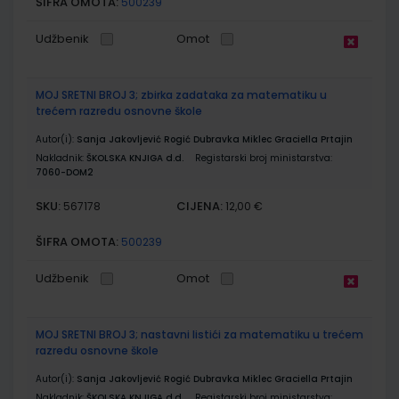
ŠIFRA OMOTA:
500239
Udžbenik
Omot
MOJ SRETNI BROJ 3; zbirka zadataka za matematiku u
trećem razredu osnovne škole
Autor(i):
Sanja Jakovljević Rogić Dubravka Miklec Graciella Prtajin
Nakladnik:
ŠKOLSKA KNJIGA d.d.
Registarski broj ministarstva:
7060-DOM2
SKU:
CIJENA:
567178
12,00 €
ŠIFRA OMOTA:
500239
Udžbenik
Omot
MOJ SRETNI BROJ 3; nastavni listići za matematiku u trećem
razredu osnovne škole
Autor(i):
Sanja Jakovljević Rogić Dubravka Miklec Graciella Prtajin
Nakladnik:
ŠKOLSKA KNJIGA d.d.
Registarski broj ministarstva: