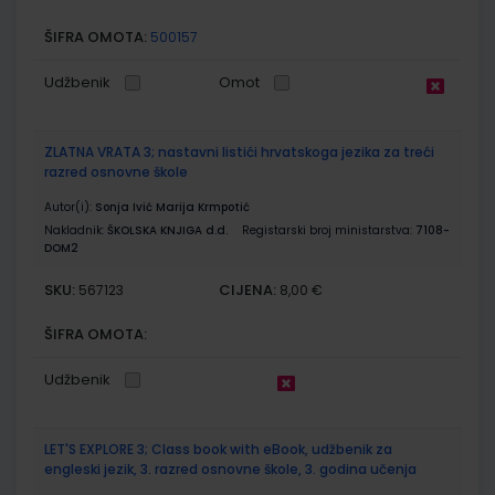
ŠIFRA OMOTA:
500157
Udžbenik
Omot
ZLATNA VRATA 3; nastavni listići hrvatskoga jezika za treći
razred osnovne škole
Autor(i):
Sonja Ivić Marija Krmpotić
Nakladnik:
ŠKOLSKA KNJIGA d.d.
Registarski broj ministarstva:
7108-
DOM2
SKU:
CIJENA:
567123
8,00 €
ŠIFRA OMOTA:
Udžbenik
LET'S EXPLORE 3; Class book with eBook, udžbenik za
engleski jezik, 3. razred osnovne škole, 3. godina učenja