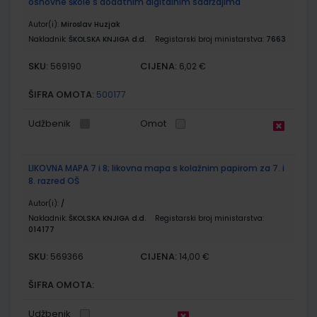
osnovne škole s dodatnim digitalnim sadržajima
Autor(i):
Miroslav Huzjak
Nakladnik:
ŠKOLSKA KNJIGA d.d.
Registarski broj ministarstva:
7663
SKU:
CIJENA:
569190
6,02 €
ŠIFRA OMOTA:
500177
Udžbenik
Omot
LIKOVNA MAPA 7 i 8; likovna mapa s kolažnim papirom za 7. i
8. razred OŠ
Autor(i):
/
Nakladnik:
ŠKOLSKA KNJIGA d.d.
Registarski broj ministarstva:
014177
SKU:
CIJENA:
569366
14,00 €
ŠIFRA OMOTA:
Udžbenik