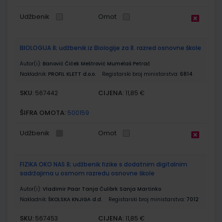
Udžbenik
Omot
BIOLOGIJA 8; udžbenik iz Biologije za 8. razred osnovne škole
Autor(i):
Banović Čiček Meštrović Mumelaš Petrač
Nakladnik:
PROFIL KLETT d.o.o.
Registarski broj ministarstva:
6814
SKU:
CIJENA:
567442
11,85 €
ŠIFRA OMOTA:
500159
Udžbenik
Omot
FIZIKA OKO NAS 8; udžbenik fizike s dodatnim digitalnim
sadržajima u osmom razredu osnovne škole
Autor(i):
Vladimir Paar Tanja Ćulibrk Sanja Martinko
Nakladnik:
ŠKOLSKA KNJIGA d.d.
Registarski broj ministarstva:
7012
SKU:
CIJENA:
567453
11,85 €