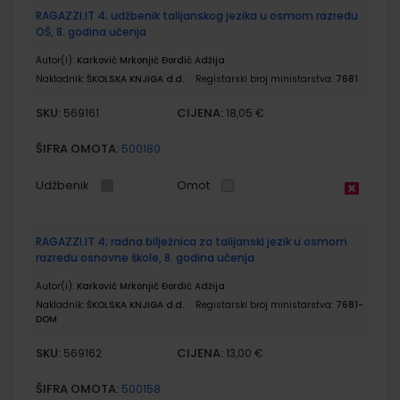
RAGAZZI.IT 4; udžbenik talijanskog jezika u osmom razredu
OŠ, 8. godina učenja
Autor(i):
Karković Mrkonjić Đordić Adžija
Nakladnik:
ŠKOLSKA KNJIGA d.d.
Registarski broj ministarstva:
7681
SKU:
CIJENA:
569161
18,05 €
ŠIFRA OMOTA:
500180
Udžbenik
Omot
RAGAZZI.IT 4; radna bilježnica za talijanski jezik u osmom
razredu osnovne škole, 8. godina učenja
Autor(i):
Karković Mrkonjić Đordić Adžija
Nakladnik:
ŠKOLSKA KNJIGA d.d.
Registarski broj ministarstva:
7681-
DOM
SKU:
CIJENA:
569162
13,00 €
ŠIFRA OMOTA:
500158