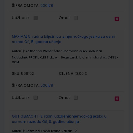
ŠIFRA OMOTA:
500178
Udžbenik
Omot
MAXIMAL 5; radna bilježnica iz njemačkoga jezika za osmi
razred OŠ, 5. godina učenja
Autor(i):
Katharina Weber Šober Hohmann Glšck Klobučar
Nakladnik:
PROFIL KLETT d.o.o.
Registarski broj ministarstva:
7493-
DOM
SKU:
CIJENA:
569152
13,00 €
ŠIFRA OMOTA:
500178
Udžbenik
Omot
GUT GEMACHT! 8; radni udžbenik njemačkog jezika u
osmom razredu OŠ, 8. godina učenja
Autor(i):
Jasmina Troha Ivana Valjak Ilić