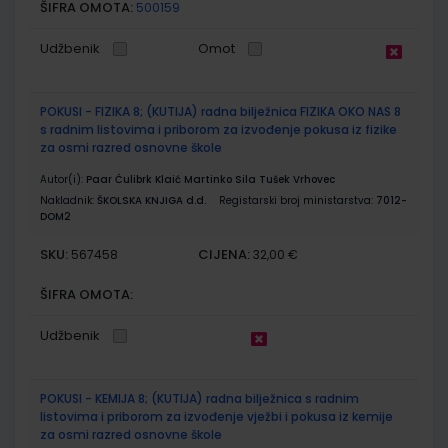
ŠIFRA OMOTA:
500159
Udžbenik
Omot
POKUSI - FIZIKA 8; (KUTIJA) radna bilježnica FIZIKA OKO NAS 8
s radnim listovima i priborom za izvođenje pokusa iz fizike
za osmi razred osnovne škole
Autor(i):
Paar Ćulibrk Klaić Martinko Sila Tušek Vrhovec
Nakladnik:
ŠKOLSKA KNJIGA d.d.
Registarski broj ministarstva:
7012-
DOM2
SKU:
CIJENA:
567458
32,00 €
ŠIFRA OMOTA:
Udžbenik
POKUSI - KEMIJA 8; (KUTIJA) radna bilježnica s radnim
listovima i priborom za izvođenje vježbi i pokusa iz kemije
za osmi razred osnovne škole