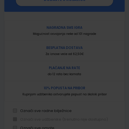
NAGRADNA SMS IGRA
Mogućnost osvajanja neke od 101 nagrade
BESPLATNA DOSTAVA
Za iznose veće od 62,50€
PLAĆANJE NA RATE
do 12 rata bez kamata
10% POPUSTA NA PRIBOR
Kupnjom udžbenika ostvarujete popust na školski pribor
Označi sve radne bilježnice
Označi sve udžbenike (trenutno nije dostupno)
Označi sve omote