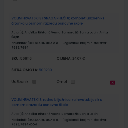
Grupirani
VOLIM HRVATSKI 8 i SNAGA RIJEČI 8; komplet udžbenik i
proizvodi
čitanka u osmom razredu osnovne škole
Autor(i):
Anđelka Rihtarić Vesna Samardžić Sanja Latin; Anita
Šojat
Nakladnik:
ŠKOLSKA KNJIGA d.d.
Registarski broj ministarstva:
7693;7694
SKU:
CIJENA:
569116
24,07 €
ŠIFRA OMOTA:
500239
Udžbenik
Omot
VOLIM HRVATSKI 8; radna bilježnica za hrvatski jezik u
osmome razredu osnovne škole
Autor(i):
Anđelka Rihtarić Vesna Samardžić Sanja Latin
Nakladnik:
ŠKOLSKA KNJIGA d.d.
Registarski broj ministarstva:
7693;7694-DOM