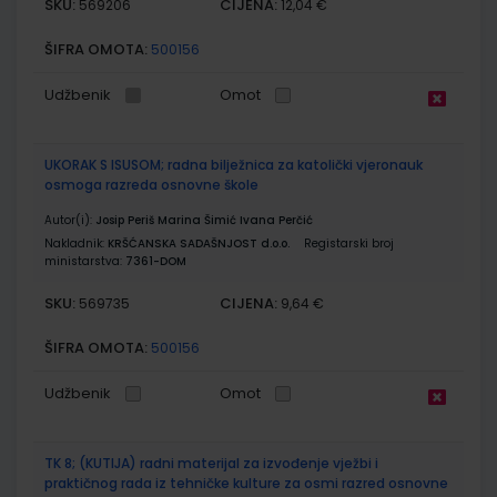
SKU:
CIJENA:
569206
12,04 €
ŠIFRA OMOTA:
500156
Udžbenik
Omot
UKORAK S ISUSOM; radna bilježnica za katolički vjeronauk
osmoga razreda osnovne škole
Autor(i):
Josip Periš Marina Šimić Ivana Perčić
Nakladnik:
KRŠĆANSKA SADAŠNJOST d.o.o.
Registarski broj
ministarstva:
7361-DOM
SKU:
CIJENA:
569735
9,64 €
ŠIFRA OMOTA:
500156
Udžbenik
Omot
TK 8; (KUTIJA) radni materijal za izvođenje vježbi i
praktičnog rada iz tehničke kulture za osmi razred osnovne