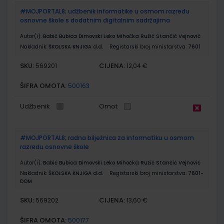
#MOJPORTAL8; udžbenik informatike u osmom razredu
osnovne škole s dodatnim digitalnim sadržajima
Autor(i):
Babić Bubica Dimovski Leko Mihočka Ružić Stančić Vejnović
Nakladnik:
ŠKOLSKA KNJIGA d.d.
Registarski broj ministarstva:
7601
SKU:
CIJENA:
569201
12,04 €
ŠIFRA OMOTA:
500163
Udžbenik
Omot
#MOJPORTAL8; radna bilježnica za informatiku u osmom
razredu osnovne škole
Autor(i):
Babić Bubica Dimovski Leko Mihočka Ružić Stančić Vejnović
Nakladnik:
ŠKOLSKA KNJIGA d.d.
Registarski broj ministarstva:
7601-
DOM
SKU:
CIJENA:
569202
13,60 €
ŠIFRA OMOTA:
500177