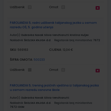
Udžbenik
Omot
PAROLANDIA 5; radni udžbenik talijanskog jezika u osmom
razredu OŠ, 5. godina učenja
Autor(i):
Dubravka Novak Silvia Venchiarutti Kristina Huljev
Nakladnik:
ŠKOLSKA KNJIGA d.d.
Registarski broj ministarstva:
7672
SKU:
CIJENA:
569163
12,04 €
ŠIFRA OMOTA:
500233
Udžbenik
Omot
PAROLANDIA 5; trening jezičnih vještina iz talijanskog jezika
u osmom razredu osnovne škole
Autor(i):
Dubravka Novak Silvia Venchiarutti
Nakladnik:
ŠKOLSKA KNJIGA d.d.
Registarski broj ministarstva:
7672-DOM