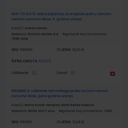
WAY TO GO 5; radna bilježnica za engleski jezik u osmom
razredu osnovne škole, 5. godina učenja
Autor(i):
Zvonka Ivković
Nakladnik:
ŠKOLSKA KNJIGA d.d.
Registarski broj ministarstva:
7696-DOM
SKU:
CIJENA:
569142
13,00 €
ŠIFRA OMOTA:
500170
Udžbenik
Omot
MAXIMAL 5; udžbenik njemačkoga jezika za osmi razred
osnovne škole, peta godina učenja
Autor(i):
Motta Krulak-Kempisty Glđck Reinke Klobučar
Nakladnik:
PROFIL KLETT d.o.o.
Registarski broj ministarstva:
7493
SKU:
CIJENA:
569151
12,04 €