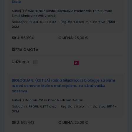
škole
Autor(i):
Čović Dijačić Kenfelj Kovačević Prodanović Trlin Suman
Šimić Šimić Vinković Vlainić
Nakladnik:
PROFIL KLETT d.o.o.
Registarski broj ministarstva:
7508-
DOM
SKU:
CIJENA:
569194
25,00 €
ŠIFRA OMOTA:
Udžbenik
BIOLOGIJA 8; (KUTIJA) radna bilježnica iz biologije za osmi
razred osnovne škole s materijalima za istraživačku
nastavu
Autor(i):
Banović Čiček Kirac Meštrović Petrač
Nakladnik:
PROFIL KLETT d.o.o.
Registarski broj ministarstva:
6814-
DOM
SKU:
CIJENA:
567443
25,00 €