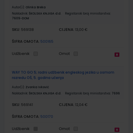
Autor(i):
Olinka Breka
Nakladnik:
ŠKOLSKA KNJIGA d.d.
Registarski broj ministarstva:
7609-DOM
SKU:
CIJENA:
569138
13,00 €
ŠIFRA OMOTA:
500165
Udžbenik
Omot
WAY TO GO 5; radni udžbenik engleskog jezika u osmom
razredu OŠ, 5. godina učenja
Autor(i):
Zvonka Ivković
Nakladnik:
ŠKOLSKA KNJIGA d.d.
Registarski broj ministarstva:
7696
SKU:
CIJENA:
569141
12,04 €
ŠIFRA OMOTA:
500170
Udžbenik
Omot