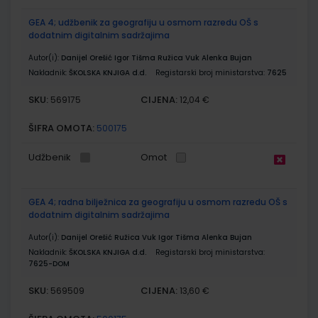
GEA 4; udžbenik za geografiju u osmom razredu OŠ s
dodatnim digitalnim sadržajima
Autor(i):
Danijel Orešić Igor Tišma Ružica Vuk Alenka Bujan
Nakladnik:
ŠKOLSKA KNJIGA d.d.
Registarski broj ministarstva:
7625
SKU:
CIJENA:
569175
12,04 €
ŠIFRA OMOTA:
500175
Udžbenik
Omot
GEA 4; radna bilježnica za geografiju u osmom razredu OŠ s
dodatnim digitalnim sadržajima
Autor(i):
Danijel Orešić Ružica Vuk Igor Tišma Alenka Bujan
Nakladnik:
ŠKOLSKA KNJIGA d.d.
Registarski broj ministarstva:
7625-DOM
SKU:
CIJENA:
569509
13,60 €