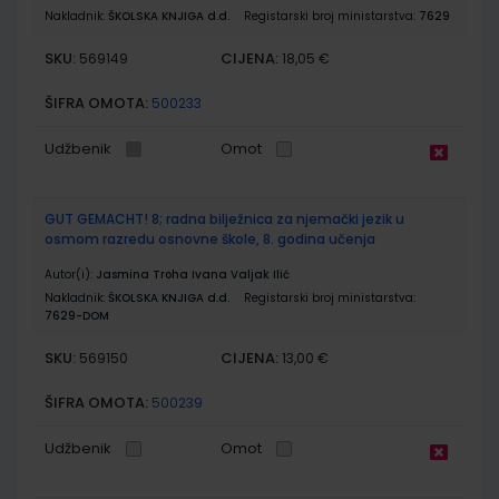
Nakladnik:
ŠKOLSKA KNJIGA d.d.
Registarski broj ministarstva:
7629
SKU:
CIJENA:
569149
18,05 €
ŠIFRA OMOTA:
500233
Udžbenik
Omot
GUT GEMACHT! 8; radna bilježnica za njemački jezik u
osmom razredu osnovne škole, 8. godina učenja
Autor(i):
Jasmina Troha Ivana Valjak Ilić
Nakladnik:
ŠKOLSKA KNJIGA d.d.
Registarski broj ministarstva:
7629-DOM
SKU:
CIJENA:
569150
13,00 €
ŠIFRA OMOTA:
500239
Udžbenik
Omot