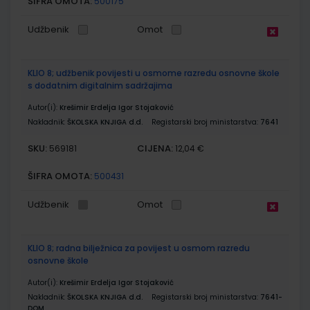
ŠIFRA OMOTA:
500175
Udžbenik
Omot
KLIO 8; udžbenik povijesti u osmome razredu osnovne škole
s dodatnim digitalnim sadržajima
Autor(i):
Krešimir Erdelja Igor Stojaković
Nakladnik:
ŠKOLSKA KNJIGA d.d.
Registarski broj ministarstva:
7641
SKU:
CIJENA:
569181
12,04 €
ŠIFRA OMOTA:
500431
Udžbenik
Omot
KLIO 8; radna bilježnica za povijest u osmom razredu
osnovne škole
Autor(i):
Krešimir Erdelja Igor Stojaković
Nakladnik:
ŠKOLSKA KNJIGA d.d.
Registarski broj ministarstva:
7641-
DOM