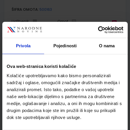
ŠIFRA OMOTA:
500163
Udžbenik
Omot
FIZIKA OKO NAS 8; radna bilježnica za fiziku u osmom
razredu osnovne škole
Privola
Pojedinosti
O nama
Autor(i):
Paar Ćulibrk Klaić Martinko Sila Tušek Vrhovec
Nakladnik:
ŠKOLSKA KNJIGA d.d.
Registarski broj ministarstva:
7012-
DOM
Ova web-stranica koristi kolačiće
Kolačiće upotrebljavamo kako bismo personalizirali
SKU:
CIJENA:
567454
13,60 €
sadržaj i oglase, omogućili značajke društvenih medija i
ŠIFRA OMOTA:
500163
analizirali promet. Isto tako, podatke o vašoj upotrebi
naše web-lokacije dijelimo s partnerima za društvene
Udžbenik
Omot
medije, oglašavanje i analizu, a oni ih mogu kombinirati s
drugim podacima koje ste im pružili ili koje su prikupili
dok ste upotrebljavali njihove usluge.
KEMIJA 8; udžbenik kemije s dodatnim digitalnim sadržajima
u osmom razredu osnovne škole