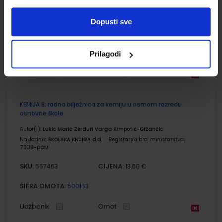
Autor(i):
Lukić Marić Zerdun Varga Maričević Krmpotić-Gržančić
Nakladnik:
ŠKOLSKA KNJIGA d.d.
Registarski broj ministarstva:
7038
Dopusti sve
SKU:
CIJENA:
567462
11,85 €
ŠIFRA OMOTA:
500177
Prilagodi
Udžbenik
Omot
KEMIJA 8; radna bilježnica za kemiju u osmom razredu
osnovne škole
Autor(i):
Lukić Marić Zerdun Varga Krmpotić-Gržančić
Nakladnik:
ŠKOLSKA KNJIGA d.d.
Registarski broj ministarstva:
7038-DOM
SKU:
CIJENA:
567463
13,60 €
ŠIFRA OMOTA:
500163
Udžbenik
Omot