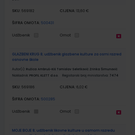
SKU:
CIJENA:
569182
13,60 €
ŠIFRA OMOTA:
500431
Udžbenik
Omot
GLAZBENI KRUG 8; udžbenik glazbene kulture za osmi razred
osnovne škole
Autor(i):
Ružica Ambruš-Kiš Tomislav Seletković Zrinka Šimunović
Nakladnik:
PROFIL KLETT d.o.o.
Registarski broj ministarstva:
7474
SKU:
CIJENA:
569186
6,02 €
ŠIFRA OMOTA:
500285
Udžbenik
Omot
MOJE BOJE 8; udžbenik likovne kulture u osmom razredu