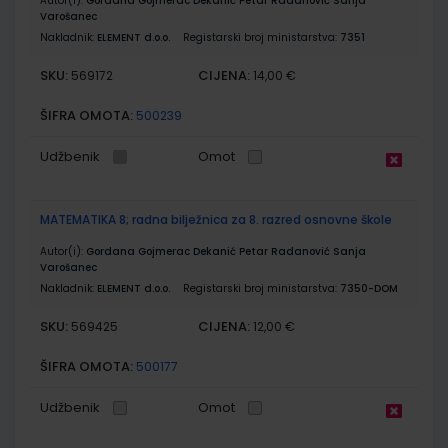
Autor(i):
Gordana Gojmerac Dekanić Petar Radanović Sanja
Varošanec
Nakladnik:
ELEMENT d.o.o.
Registarski broj ministarstva:
7351
SKU:
CIJENA:
569172
14,00 €
ŠIFRA OMOTA:
500239
Udžbenik
Omot
MATEMATIKA 8; radna bilježnica za 8. razred osnovne škole
Autor(i):
Gordana Gojmerac Dekanić Petar Radanović Sanja
Varošanec
Nakladnik:
ELEMENT d.o.o.
Registarski broj ministarstva:
7350-DOM
SKU:
CIJENA:
569425
12,00 €
ŠIFRA OMOTA:
500177
Udžbenik
Omot