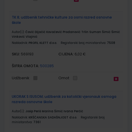
TK 8; udžbenik tehničke kulture za osmi razred osnovne
škole
Autor(i):
Čović Dijačić Kovačević Prodanović Trlin Suman Šimić Šimić
Vinković Vlajinić
Nakladnik:
PROFIL KLETT d.o.o.
Registarski broj ministarstva:
7508
SKU:
CIJENA:
569193
6,02 €
ŠIFRA OMOTA:
500285
Udžbenik
Omot
UKORAK S ISUSOM; udžbenik za katolički vjeronauk osmoga
razreda osnovne škole
Autor(i):
Josip Periš Marina Šimić Ivana Perčić
Nakladnik:
KRŠĆANSKA SADAŠNJOST d.o.o.
Registarski broj
ministarstva:
7361