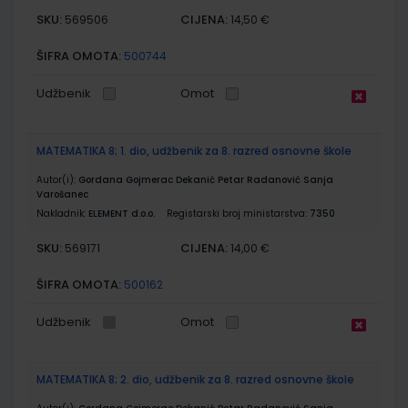
SKU:
CIJENA:
569506
14,50 €
ŠIFRA OMOTA:
500744
Udžbenik
Omot
MATEMATIKA 8; 1. dio, udžbenik za 8. razred osnovne škole
Autor(i):
Gordana Gojmerac Dekanić Petar Radanović Sanja
Varošanec
Nakladnik:
ELEMENT d.o.o.
Registarski broj ministarstva:
7350
SKU:
CIJENA:
569171
14,00 €
ŠIFRA OMOTA:
500162
Udžbenik
Omot
MATEMATIKA 8; 2. dio, udžbenik za 8. razred osnovne škole