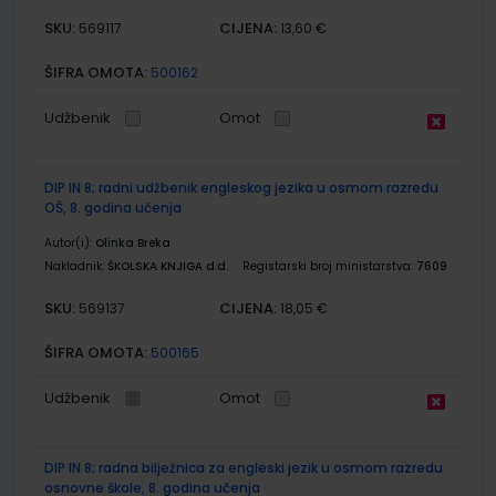
SKU:
CIJENA:
569117
13,60 €
ŠIFRA OMOTA:
500162
Udžbenik
Omot
DIP IN 8; radni udžbenik engleskog jezika u osmom razredu
OŠ, 8. godina učenja
Autor(i):
Olinka Breka
Nakladnik:
ŠKOLSKA KNJIGA d.d.
Registarski broj ministarstva:
7609
SKU:
CIJENA:
569137
18,05 €
ŠIFRA OMOTA:
500165
Udžbenik
Omot
DIP IN 8; radna bilježnica za engleski jezik u osmom razredu
osnovne škole, 8. godina učenja