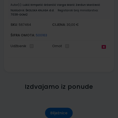
Autor(i):
Lukić Krmpotić Gržančić Varga Marić Zerdun Maričević
Nakladnik:
ŠKOLSKA KNJIGA d.d.
Registarski broj ministarstva:
7038-DOM2
SKU:
CIJENA:
567464
30,00 €
ŠIFRA OMOTA:
500163
Udžbenik
Omot
Izdvajamo iz ponude
Bilježnice